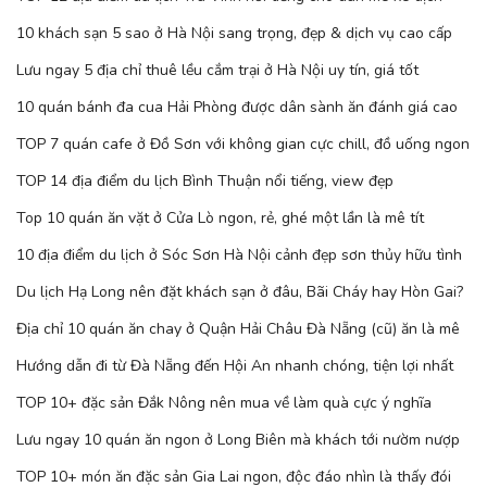
10 khách sạn 5 sao ở Hà Nội sang trọng, đẹp & dịch vụ cao cấp
Lưu ngay 5 địa chỉ thuê lều cắm trại ở Hà Nội uy tín, giá tốt
10 quán bánh đa cua Hải Phòng được dân sành ăn đánh giá cao
TOP 7 quán cafe ở Đồ Sơn với không gian cực chill, đồ uống ngon
TOP 14 địa điểm du lịch Bình Thuận nổi tiếng, view đẹp
Top 10 quán ăn vặt ở Cửa Lò ngon, rẻ, ghé một lần là mê tít
10 địa điểm du lịch ở Sóc Sơn Hà Nội cảnh đẹp sơn thủy hữu tình
Du lịch Hạ Long nên đặt khách sạn ở đâu, Bãi Cháy hay Hòn Gai?
Địa chỉ 10 quán ăn chay ở Quận Hải Châu Đà Nẵng (cũ) ăn là mê
Hướng dẫn đi từ Đà Nẵng đến Hội An nhanh chóng, tiện lợi nhất
TOP 10+ đặc sản Đắk Nông nên mua về làm quà cực ý nghĩa
Lưu ngay 10 quán ăn ngon ở Long Biên mà khách tới nườm nượp
TOP 10+ món ăn đặc sản Gia Lai ngon, độc đáo nhìn là thấy đói