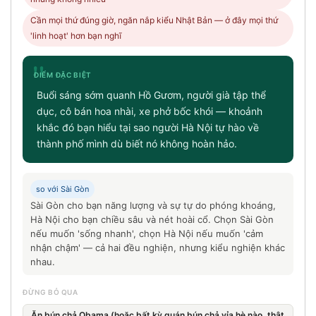
Cần mọi thứ đúng giờ, ngăn nắp kiểu Nhật Bản — ở đây mọi thứ
'linh hoạt' hơn bạn nghĩ
"
ĐIỂM ĐẶC BIỆT
Buổi sáng sớm quanh Hồ Gươm, người già tập thể
dục, cô bán hoa nhài, xe phở bốc khói — khoảnh
khắc đó bạn hiểu tại sao người Hà Nội tự hào về
thành phố mình dù biết nó không hoàn hảo.
so với Sài Gòn
Sài Gòn cho bạn năng lượng và sự tự do phóng khoáng,
Hà Nội cho bạn chiều sâu và nét hoài cổ. Chọn Sài Gòn
nếu muốn 'sống nhanh', chọn Hà Nội nếu muốn 'cảm
nhận chậm' — cả hai đều nghiện, nhưng kiểu nghiện khác
nhau.
ĐỪNG BỎ QUA
Ăn bún chả Obama (hoặc bất kỳ quán bún chả vỉa hè nào, thật