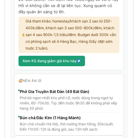
Hồ vì không cần xe đi lại liên tục. Xung quanh có
đầy quán ăn sáng từ 6h.
Giá tham khảo: homestay/khách sạn 2 sao từ 250-
400k/đêm, khách sạn 3 sao 500-800k/đêm, khách
sạn 4 sao 900k-1,5 triệu/đêm. Budget dưới 300k vẫn
có phòng sạch sẽ ở Hàng Bạc, Hàng Giấy (đặt sớm
trước 2 tuần).
Xem KS đang giảm giá khu này
NÊN ĂN GÌ
Phở Gia Truyền Bát Đàn (49 Bát Đàn)
Phở bò ngon nhất khu phố cổ, nước dùng trong ngọt tự
nhiên, 60-70k/tô. Tip: đến trước 8h30 để không phải xếp
hàng 30 phút.
Bún chả Đắc Kim (1 Hàng Mành)
Bún chả chuẩn Hà Nội, thịt nướng than hồng, 50k/suất.
Đến 11h30-12h là đúng giờ, sau 13h hết sạch.