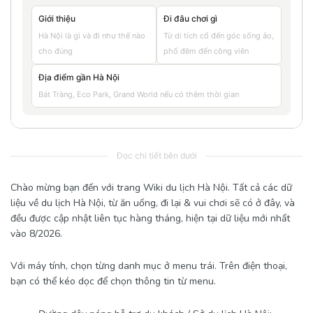
Giới thiệu
Đi đâu chơi gì
Hà Nội là gì và đi như thế nào
Từ di tích cổ đến góc sống ảo,
cho đúng
phố đêm đến công viên
Địa điểm gần Hà Nội
Bát Tràng, Eco Park, Grand World nếu có thêm thời gian
Đọc chi tiết bên dưới
Chào mừng bạn đến với trang Wiki du lịch Hà Nội. Tất cả các dữ
liệu về du lịch Hà Nội, từ ăn uống, đi lại & vui chơi sẽ có ở đây, và
đều được cập nhật liên tục hàng tháng, hiện tại dữ liệu mới nhất
vào 8/2026.
Với máy tính, chọn từng danh mục ở menu trái. Trên điện thoại,
bạn có thể kéo dọc để chọn thông tin từ menu.