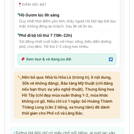
ĐIỂM NỔI BẬT
Hồ Gươm lúc 6h sáng
Duy nhất thời điểm yên tĩnh, thấy người Hà Nội tập thể dục
thật, không đông du khách. Sau 8h sẽ ồn ào.
Phố đi bộ tối thứ 7 (19h-22h)
Sôi động nhất cuối tuần với nhạc sống, biểu diễn đường
phố, chợ đêm. Tối thứ 2-5 vắng hơn nhiều.
Xem tour & vé đang ưu đãi
Nên bỏ qua: Nhà tù Hỏa Lò (trừng trị, ít nội dung,
30k vé không đáng), Bảo tàng Mỹ thuật (chỉ đáng
nếu bạn thực sự yêu nghệ thuật), Thung lũng hoa
Hồ Tây (chỉ đẹp mùa xuân tháng 1-2, mùa khác
không có gì). Nếu chỉ có 1 ngày: bỏ Hoàng Thành
Thăng Long (cần 2 tiếng, xa trung tâm) để dành
thời gian cho Phố cổ và Lăng Bác.
Tưởng Hà Nội chỉ có mấy chỗ nổi tiếng, ai ngờ lạc vào