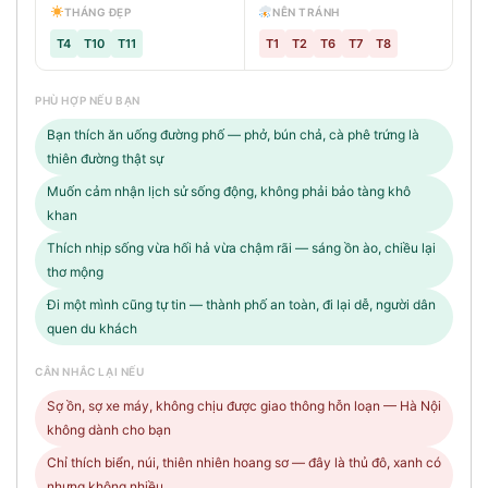
THÁNG ĐẸP
NÊN TRÁNH
T4
T10
T11
T1
T2
T6
T7
T8
PHÙ HỢP NẾU BẠN
Bạn thích ăn uống đường phố — phở, bún chả, cà phê trứng là
thiên đường thật sự
Muốn cảm nhận lịch sử sống động, không phải bảo tàng khô
khan
Thích nhịp sống vừa hối hả vừa chậm rãi — sáng ồn ào, chiều lại
thơ mộng
Đi một mình cũng tự tin — thành phố an toàn, đi lại dễ, người dân
quen du khách
CÂN NHẮC LẠI NẾU
Sợ ồn, sợ xe máy, không chịu được giao thông hỗn loạn — Hà Nội
không dành cho bạn
Chỉ thích biển, núi, thiên nhiên hoang sơ — đây là thủ đô, xanh có
nhưng không nhiều