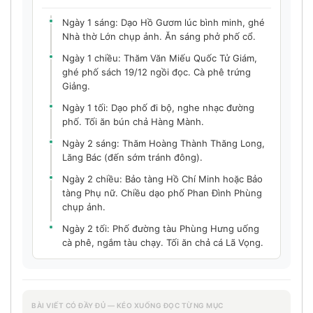
Ngày 1 sáng: Dạo Hồ Gươm lúc bình minh, ghé
Nhà thờ Lớn chụp ảnh. Ăn sáng phở phố cổ.
Ngày 1 chiều: Thăm Văn Miếu Quốc Tử Giám,
ghé phố sách 19/12 ngồi đọc. Cà phê trứng
Giảng.
Ngày 1 tối: Dạo phố đi bộ, nghe nhạc đường
phố. Tối ăn bún chả Hàng Mành.
Ngày 2 sáng: Thăm Hoàng Thành Thăng Long,
Lăng Bác (đến sớm tránh đông).
Ngày 2 chiều: Bảo tàng Hồ Chí Minh hoặc Bảo
tàng Phụ nữ. Chiều dạo phố Phan Đình Phùng
chụp ảnh.
Ngày 2 tối: Phố đường tàu Phùng Hưng uống
cà phê, ngắm tàu chạy. Tối ăn chả cá Lã Vọng.
BÀI VIẾT CÓ ĐẦY ĐỦ — KÉO XUỐNG ĐỌC TỪNG MỤC