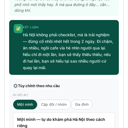
phố nhỏ mới thấy hay. À mà qua đường ở đây... cần...
dũng khí.
KẾT LUẬN
Hà Nội không phải checklist, mà là trải nghiệm
— đừng cố nhồi nhét hết trong 2 ngày. Đi chậm,
ăn nhiều, ngồi cafe vỉa hè nhìn người qua lại.
Nếu chỉ đi một lần, bạn sẽ thấy thiếu thiếu; nếu
đi hai lần, bạn sẽ hiểu tại sao nhiều người cứ
quay lại mãi.
Tùy chỉnh theo nhu cầu
ĐI VỚI AI?
Một mình
Cặp đôi / nhóm
Gia đình
Một mình — tự do khám phá Hà Nội theo cách
riêng