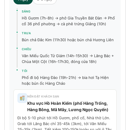
SÁNG
Hồ Gươm (7h-8h) → phở Gia Truyền Bát Đàn → Phố
cổ 36 phố phường → cà phê trứng Giảng (10h)
TRƯA
Bún chả Đắc Kim (11h30) hoặc bún chả Hương Liên
CHIỀU
Văn Miếu Quốc Tử Giám (14h-15h30) → Lăng Bác +
Chùa Một Cột (16h-17h30, đóng cửa 18h)
TỐI
Phố đi bộ Hàng Đào (19h-21h) → bia hơi Tạ Hiện
hoặc bún ốc Hàng Cháo
NÊN ĐẶT KHÁCH SẠN
Khu vực Hồ Hoàn Kiếm (phố Hàng Trống,
Hàng Bông, Mã Mây, Lương Ngọc Quyến)
Đi bộ 5-10 phút tới Hồ Gươm, phố cổ, Nhà thờ Lớn.
Grab tới Lăng Bác chỉ 35-45k (3km), tới Văn Miếu
25-35k (2km). Tiết kiệm 100-150k/ngày so với ở Tây