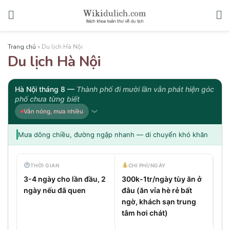
Trang chủ
»
Du lịch Hà Nội
Du lịch Hà Nội
Hà Nội tháng 8 —
Thành phố đi mười lần vẫn phát hiện góc
phố chưa từng biết
Vẫn nóng, mưa nhiều
Mưa dông chiều, đường ngập nhanh — di chuyển khó khăn
THỜI GIAN
CHI PHÍ/NGÀY
3-4 ngày cho lần đầu, 2
300k-1tr/ngày tùy ăn ở
ngày nếu đã quen
đâu (ăn vỉa hè rẻ bất
ngờ, khách sạn trung
tâm hơi chát)