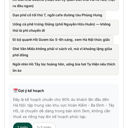
ra đều ngon)
Dạo phố cổ tối thứ 7, ngồi cafe đường tàu Phùng Hưng
Uống cà phê trứng Giảng (phố Nguyễn Hữu Huân) — không
thử là phí chuyến đi
Đi bộ quanh Hồ Gươm lúc 5-6h sáng, xem Hà Nội thức giấc
Ghé Văn Miếu không phải vì sách vở, mà vì khoảng lặng giữa
phố đông
Ngồi nhìn Hồ Tây lúc hoàng hôn, uống bia hơi Tạ Hiện nếu thích
ồn ào
Gợi ý kế hoạch
Đây là kế hoạch chuẩn cho 90% du khách lần đầu đến
Hà Nội: tập trung vào khu vực Hoàn Kiếm - Ba Đình - Tây
Hồ, di chuyển dễ dàng trong bán kính 5km, không cần
thuê xe riêng hay lên kế hoạch phức tạp.
1 ngày
2–3 ngày