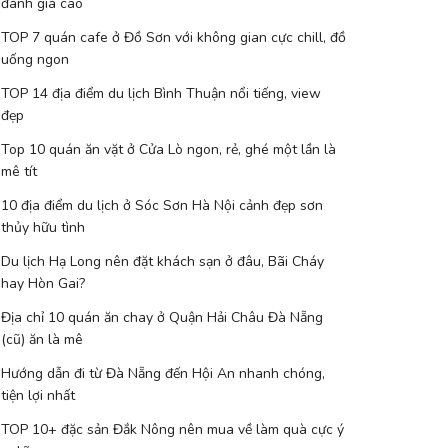
đánh giá cao
TOP 7 quán cafe ở Đồ Sơn với không gian cực chill, đồ
uống ngon
TOP 14 địa điểm du lịch Bình Thuận nổi tiếng, view
đẹp
Top 10 quán ăn vặt ở Cửa Lò ngon, rẻ, ghé một lần là
mê tít
10 địa điểm du lịch ở Sóc Sơn Hà Nội cảnh đẹp sơn
thủy hữu tình
Du lịch Hạ Long nên đặt khách sạn ở đâu, Bãi Cháy
hay Hòn Gai?
Địa chỉ 10 quán ăn chay ở Quận Hải Châu Đà Nẵng
(cũ) ăn là mê
Hướng dẫn đi từ Đà Nẵng đến Hội An nhanh chóng,
tiện lợi nhất
TOP 10+ đặc sản Đắk Nông nên mua về làm quà cực ý