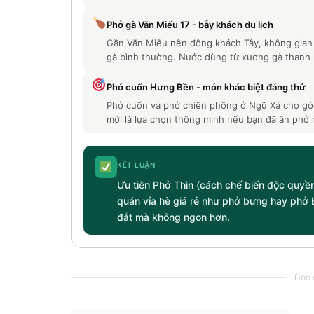
Phở gà Văn Miếu 17 - bẫy khách du lịch
Gần Văn Miếu nên đông khách Tây, không gian 
gà bình thường. Nước dùng từ xương gà thanh 
Phở cuốn Hưng Bền - món khác biệt đáng thử
Phở cuốn và phở chiên phồng ở Ngũ Xá cho góc n
mới là lựa chọn thông minh nếu bạn đã ăn phở 
KẾT LUẬN
Ưu tiên Phở Thìn (cách chế biến độc quyền
quán vỉa hè giá rẻ như phở bưng hay phở B
đắt mà không ngon hơn.
Đọc c