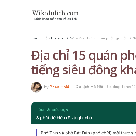
Trang chủ
»
Du lịch Hà Nội
»
Địa chỉ 15 quán phở ngon ở Hà Nộ
Địa chỉ 15 quán ph
tiếng siêu đông k
by
Phan Hoài
in
Du lịch Hà Nội
Reading Time: 1
TÓM TẮT SIÊU GỌN
3 phút để hiểu rõ và ghi nhớ
Phở Thìn và phở Bát Đàn (phở chửi) mới thực s