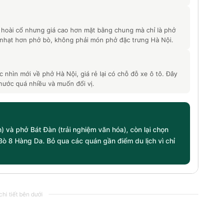
hoài cổ nhưng giá cao hơn mặt bằng chung mà chỉ là phở
nhạt hơn phở bò, không phải món phở đặc trưng Hà Nội.
hìn mới về phở Hà Nội, giá rẻ lại có chỗ đỗ xe ô tô. Đây
nước quá nhiều và muốn đổi vị.
) và phở Bát Đàn (trải nghiệm văn hóa), còn lại chọn
ò 8 Hàng Da. Bỏ qua các quán gần điểm du lịch vì chỉ
hi tiết bên dưới