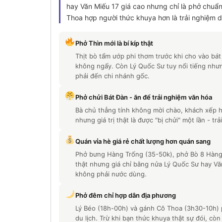
hay Văn Miếu 17 giá cao nhưng chỉ là phở chuẩ
Thoa hợp người thức khuya hơn là trải nghiệm du
Phở Thìn mới là bí kíp thật
Thịt bò tẩm ướp phi thơm trước khi cho vào bá
không ngấy. Còn Lý Quốc Sư tuy nổi tiếng nhưn
phải đến chi nhánh gốc.
Phở chửi Bát Đàn - ăn để trải nghiệm văn hóa
Bà chủ thẳng tính không mời chào, khách xếp 
nhưng giá trị thật là được "bị chửi" một lần - t
Quán vỉa hè giá rẻ chất lượng hơn quán sang
Phở bưng Hàng Trống (35-50k), phở Bò 8 Hàng
thật nhưng giá chỉ bằng nửa Lý Quốc Sư hay Văn 
không phải nước dùng.
Phở đêm chỉ hợp dân địa phương
Lý Béo (18h-00h) và gánh Cô Thoa (3h30-10h) 
du lịch. Trừ khi bạn thức khuya thật sự đói, cò