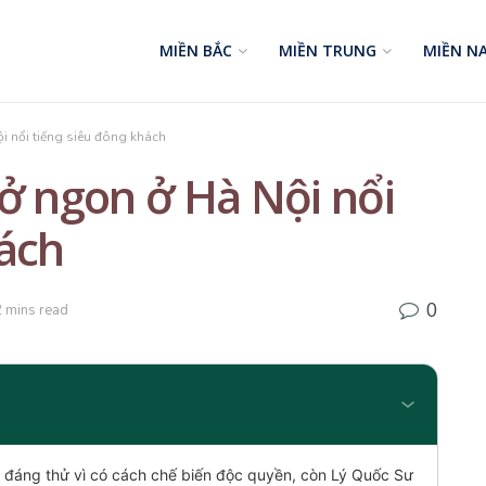
MIỀN BẮC
MIỀN TRUNG
MIỀN N
i nổi tiếng siêu đông khách
ở ngon ở Hà Nội nổi
hách
0
2 mins read
ự đáng thử vì có cách chế biến độc quyền, còn Lý Quốc Sư