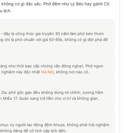
n không có gì đặc sắc. Phở đêm như Lý Béo hay gánh Cô
 lịch.
t - đây là công thức gia truyền 30 năm làm phở béo thơm
g chỉ là phở chuẩn với giá 50-85k, không có gì đột phá để
hàng như thời bao cấp nhưng vẫn đông nghẹt. Phở ngon
rải nghiệm này độc nhất
Hà Nội
, không nơi nào có.
 Da, phở gốc gạo đều không dùng mì chính, xương hầm
Miếu 17. Quán sang trả tiền cho vị trí và không gian,
phục vụ người lao động đêm khuya, không phải trải nghiệm
n không đáng để cố tình sắp lịch đến.