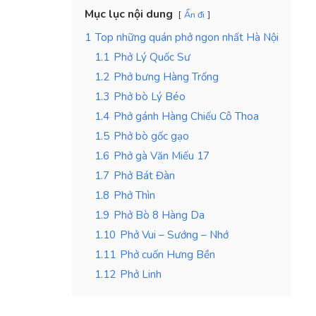
Mục lục nội dung
Ẩn đi
1
Top những quán phở ngon nhất Hà Nội
1.1
Phở Lý Quốc Sư
1.2
Phở bưng Hàng Trống
1.3
Phở bò Lý Béo
1.4
Phở gánh Hàng Chiếu Cô Thoa
1.5
Phở bò gốc gạo
1.6
Phở gà Văn Miếu 17
1.7
Phở Bát Đàn
1.8
Phở Thìn
1.9
Phở Bò 8 Hàng Da
1.10
Phở Vui – Sướng – Nhớ
1.11
Phở cuốn Hưng Bền
1.12
Phở Linh