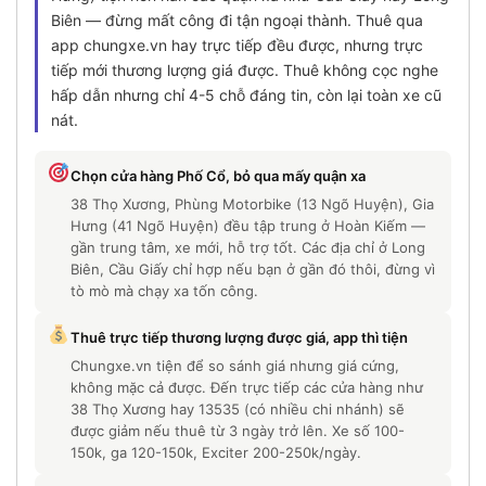
Biên — đừng mất công đi tận ngoại thành. Thuê qua
app chungxe.vn hay trực tiếp đều được, nhưng trực
tiếp mới thương lượng giá được. Thuê không cọc nghe
hấp dẫn nhưng chỉ 4-5 chỗ đáng tin, còn lại toàn xe cũ
nát.
Chọn cửa hàng Phố Cổ, bỏ qua mấy quận xa
38 Thọ Xương, Phùng Motorbike (13 Ngõ Huyện), Gia
Hưng (41 Ngõ Huyện) đều tập trung ở Hoàn Kiếm —
gần trung tâm, xe mới, hỗ trợ tốt. Các địa chỉ ở Long
Biên, Cầu Giấy chỉ hợp nếu bạn ở gần đó thôi, đừng vì
tò mò mà chạy xa tốn công.
Thuê trực tiếp thương lượng được giá, app thì tiện
Chungxe.vn tiện để so sánh giá nhưng giá cứng,
không mặc cả được. Đến trực tiếp các cửa hàng như
38 Thọ Xương hay 13535 (có nhiều chi nhánh) sẽ
được giảm nếu thuê từ 3 ngày trở lên. Xe số 100-
150k, ga 120-150k, Exciter 200-250k/ngày.