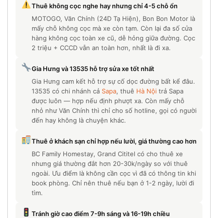
Thuê không cọc nghe hay nhưng chỉ 4-5 chỗ ổn
MOTOGO, Văn Chính (24D Tạ Hiện), Bon Bon Motor là
mấy chỗ không cọc mà xe còn tạm. Còn lại đa số cửa
hàng không cọc toàn xe cũ, dễ hỏng giữa đường. Cọc
2 triệu + CCCD vẫn an toàn hơn, nhất là đi xa.
Gia Hưng và 13535 hỗ trợ sửa xe tốt nhất
Gia Hưng cam kết hỗ trợ sự cố dọc đường bất kể đâu.
13535 có chi nhánh cả
Sapa
, thuê
Hà Nội
trả Sapa
được luôn — hợp nếu định phượt xa. Còn mấy chỗ
nhỏ như Văn Chính thì chỉ cho số hotline, gọi có người
đến hay không là chuyện khác.
Thuê ở khách sạn chỉ hợp nếu lười, giá thường cao hơn
BC Family Homestay, Grand Cititel có cho thuê xe
nhưng giá thường đắt hơn 20-30k/ngày so với thuê
ngoài. Ưu điểm là không cần cọc vì đã có thông tin khi
book phòng. Chỉ nên thuê nếu bạn ở 1-2 ngày, lười đi
tìm.
Tránh giờ cao điểm 7-9h sáng và 16-19h chiều