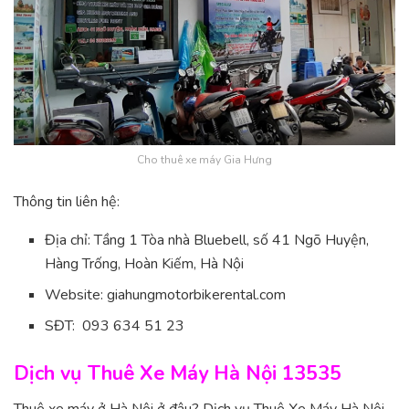
Cho thuê xe máy Gia Hưng
Thông tin liên hệ:
Địa chỉ: Tầng 1 Tòa nhà Bluebell, số 41 Ngõ Huyện,
Hàng Trống, Hoàn Kiếm, Hà Nội
Website: giahungmotorbikerental.com
SĐT: 093 634 51 23
Dịch vụ Thuê Xe Máy Hà Nội 13535