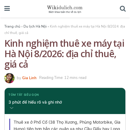
Trang chủ
»
Du lịch Hà Nội
»
Kinh nghiệm thuê xe máy tại Hà Nội 8/2024: địa
chỉ thuê, giá cả
Kinh nghiệm thuê xe máy tại
Hà Nội 8/2026: địa chỉ thuê,
giá cả
by
Gia Linh
Reading Time: 12 mins read
TÓM TẮT SIÊU GỌN
3 phút để hiểu rõ và ghi nhớ
Thuê xe ở Phố Cổ (38 Thọ Xương, Phùng Motorbike, Gia
Hưng) tiện hơn hẳn các quận xa như Cầu Giấy hay Long