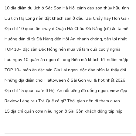
10 địa điểm du lịch ở Sóc Sơn Hà Nội cảnh đẹp sơn thủy hữu tình
Du lịch Hạ Long nên đặt khách sạn ở đâu, Bãi Cháy hay Hòn Gai?
Địa chỉ 10 quán ăn chay ở Quận Hải Châu Đà Nẵng (cũ) ăn là mê
Hướng dẫn đi từ Đà Nẵng đến Hội An nhanh chóng, tiện lợi nhất
TOP 10+ đặc sản Đắk Nông nên mua về làm quà cực ý nghĩa
Lưu ngay 10 quán ăn ngon ở Long Biên mà khách tới nườm nượp
TOP 10+ món ăn đặc sản Gia Lai ngon, độc đáo nhìn là thấy đói
Những địa điểm chơi Halloween ở Sài Gòn vui & hot nhất 2026
Địa chỉ 15 quán cafe ở Hội An nổi tiếng đồ uống ngon, view đẹp
Review Làng rau Trà Quế có gì? Thời gian nên đi tham quan
15 địa chỉ quán cơm niêu ngon ở Sài Gòn khách đông tấp nập