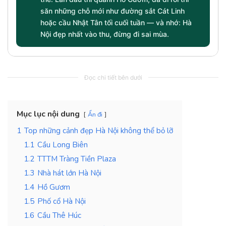
săn những chỗ mới như đường sắt Cát Linh
hoặc cầu Nhật Tân tối cuối tuần — và nhớ: Hà
Nội đẹp nhất vào thu, đừng đi sai mùa.
Đọc chi tiết bên dưới
Mục lục nội dung
Ẩn đi
1
Top những cảnh đẹp Hà Nội không thể bỏ lỡ
1.1
Cầu Long Biên
1.2
TTTM Tràng Tiền Plaza
1.3
Nhà hát lớn Hà Nội
1.4
Hồ Gươm
1.5
Phố cổ Hà Nội
1.6
Cầu Thê Húc