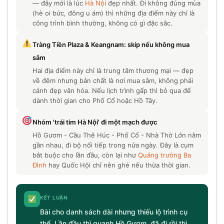
— đây mới là lúc
Hà Nội
đẹp nhất. Đi không đúng mùa
(hè oi bức, đông u ám) thì những địa điểm này chỉ là
công trình bình thường, không có gì đặc sắc.
Tràng Tiền Plaza & Keangnam: skip nếu không mua
sắm
Hai địa điểm này chỉ là trung tâm thương mại — đẹp
về đêm nhưng bản chất là nơi mua sắm, không phải
cảnh đẹp văn hóa. Nếu lịch trình gấp thì bỏ qua để
dành thời gian cho Phố Cổ hoặc Hồ Tây.
Nhóm 'trái tim Hà Nội' đi một mạch được
Hồ Gươm - Cầu Thê Húc - Phố Cổ - Nhà Thờ Lớn nằm
gần nhau, đi bộ nối tiếp trong nửa ngày. Đây là cụm
bắt buộc cho lần đầu, còn lại như
Quảng trường Ba
Đình
hay Quốc Hội chỉ nên ghé nếu thừa thời gian.
KẾT LUẬN
Bài cho danh sách dài nhưng thiếu lộ trình cụ
thể. Lần đầu thì quanh Hồ Gươm, đã đi rồi thì