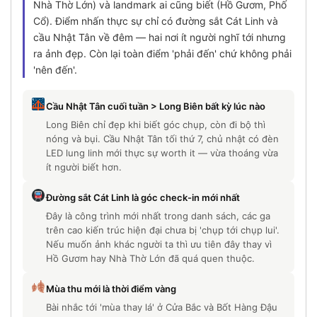
Nhà Thờ Lớn) và landmark ai cũng biết (Hồ Gươm, Phố
Cổ). Điểm nhấn thực sự chỉ có đường sắt Cát Linh và
cầu Nhật Tân về đêm — hai nơi ít người nghĩ tới nhưng
ra ảnh đẹp. Còn lại toàn điểm 'phải đến' chứ không phải
'nên đến'.
Cầu Nhật Tân cuối tuần > Long Biên bất kỳ lúc nào
Long Biên chỉ đẹp khi biết góc chụp, còn đi bộ thì
nóng và bụi. Cầu Nhật Tân tối thứ 7, chủ nhật có đèn
LED lung linh mới thực sự worth it — vừa thoáng vừa
ít người biết hơn.
Đường sắt Cát Linh là góc check-in mới nhất
Đây là công trình mới nhất trong danh sách, các ga
trên cao kiến trúc hiện đại chưa bị 'chụp tới chụp lui'.
Nếu muốn ảnh khác người ta thì ưu tiên đây thay vì
Hồ Gươm hay Nhà Thờ Lớn đã quá quen thuộc.
Mùa thu mới là thời điểm vàng
Bài nhắc tới 'mùa thay lá' ở Cửa Bắc và Bốt Hàng Đậu