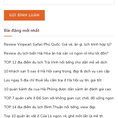
Bài đăng mới nhất
Review Vinpearl Safari Phú Quốc: Giá vé, ăn gì, lịch trình hợp lý?
Review du lịch biển Hải Hòa ăn hải sản có ngon rẻ như lời đồn?
TOP 12 địa điểm du lịch Trà Vinh nổi tiếng cho dân mê xê dịch
10 khách sạn 5 sao ở Hà Nội sang trọng, đẹp & dịch vụ cao cấp
Lưu ngay 5 địa chỉ thuê lều cắm trại ở Hà Nội uy tín, giá tốt
10 quán bánh đa cua Hải Phòng được dân sành ăn đánh giá cao
TOP 7 quán cafe ở Đồ Sơn với không gian cực chill, đồ uống ngon
TOP 14 địa điểm du lịch Bình Thuận nổi tiếng, view đẹp
Top 10 quán ăn vặt ở Cửa Lò ngon, rẻ, ghé một lần là mê tít