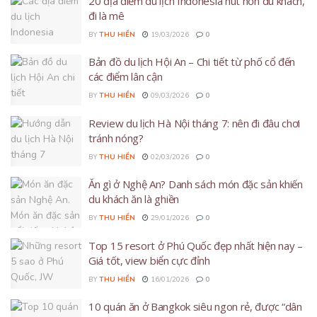
20 địa điểm du lịch Indonesia hút hồn du khách,
đi là mê
BY
THU HIỀN
19/03/2026
0
Bản đồ du lịch Hội An – Chi tiết từ phố cổ đến
các điểm lân cận
BY
THU HIỀN
09/03/2026
0
Review du lịch Hà Nội tháng 7: nên đi đâu chơi
tránh nóng?
BY
THU HIỀN
02/03/2026
0
Ăn gì ở Nghệ An? Danh sách món đặc sản khiến
du khách ăn là ghiền
BY
THU HIỀN
29/01/2026
0
Top 15 resort ở Phú Quốc đẹp nhất hiện nay –
Giá tốt, view biển cực đỉnh
BY
THU HIỀN
16/01/2026
0
10 quán ăn ở Bangkok siêu ngon rẻ, được “dân