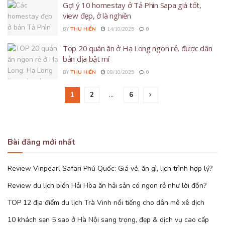
Gợi ý 10 homestay ở Tả Phìn Sapa giá tốt,
view đẹp, ở là nghiền
BY
THU HIỀN
14/10/2025
0
Top 20 quán ăn ở Hạ Long ngon rẻ, được dân
bản địa bật mí
BY
THU HIỀN
08/10/2025
0
1
2
…
6
Bài đăng mới nhất
Review Vinpearl Safari Phú Quốc: Giá vé, ăn gì, lịch trình hợp lý?
Review du lịch biển Hải Hòa ăn hải sản có ngon rẻ như lời đồn?
TOP 12 địa điểm du lịch Trà Vinh nổi tiếng cho dân mê xê dịch
10 khách sạn 5 sao ở Hà Nội sang trọng, đẹp & dịch vụ cao cấp