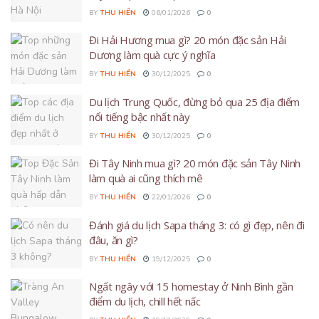
BY
THU HIỀN
06/01/2026
0
Đi Hải Hương mua gì? 20 món đặc sản Hải
Dương làm quà cực ý nghĩa
BY
THU HIỀN
30/12/2025
0
Du lịch Trung Quốc, đừng bỏ qua 25 địa điểm
nổi tiếng bậc nhất này
BY
THU HIỀN
30/12/2025
0
Đi Tây Ninh mua gì? 20 món đặc sản Tây Ninh
làm quà ai cũng thích mê
BY
THU HIỀN
22/01/2026
0
Đánh giá du lịch Sapa tháng 3: có gì đẹp, nên đi
đâu, ăn gì?
BY
THU HIỀN
19/12/2025
0
Ngất ngây với 15 homestay ở Ninh Bình gần
điểm du lịch, chill hết nấc