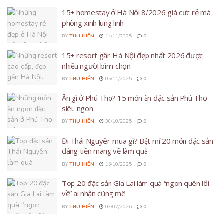
15+ homestay ở Hà Nội 8/2026 giá cực rẻ mà
phòng xinh lung linh
BY
THU HIỀN
14/11/2025
0
15+ resort gần Hà Nội đẹp nhất 2026 được
nhiều người bình chọn
BY
THU HIỀN
05/11/2025
0
Ăn gì ở Phú Thọ? 15 món ăn đặc sản Phú Thọ
siêu ngon
BY
THU HIỀN
30/10/2025
0
Đi Thái Nguyên mua gì? Bật mí 20 món đặc sản
đáng tiền mang về làm quà
BY
THU HIỀN
16/10/2025
0
Top 20 đặc sản Gia Lai làm quà “ngon quên lối
về” ai nhận cũng mê
BY
THU HIỀN
03/07/2026
0