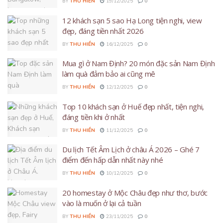
BY
THU HIỀN
19/12/2025
0
12 khách sạn 5 sao Hạ Long tiện nghi, view
đẹp, đáng tiền nhất 2026
BY
THU HIỀN
16/12/2025
0
Mua gì ở Nam Định? 20 món đặc sản Nam Định
làm quà đảm bảo ai cũng mê
BY
THU HIỀN
12/12/2025
0
Top 10 khách sạn ở Huế đẹp nhất, tiện nghi,
đáng tiền khi ở nhất
BY
THU HIỀN
11/12/2025
0
Du lịch Tết Âm Lịch ở châu Á 2026 – Ghé 7
điểm đến hấp dẫn nhất này nhé
BY
THU HIỀN
10/12/2025
0
20 homestay ở Mộc Châu đẹp như thơ, bước
vào là muốn ở lại cả tuần
BY
THU HIỀN
23/11/2025
0