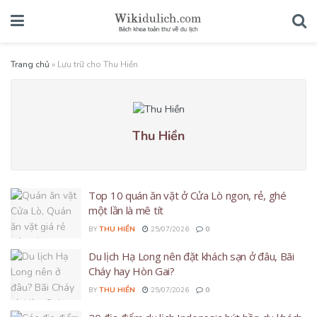
Trang chủ
»
Lưu trữ cho Thu Hiền
Thu Hiền
Top 10 quán ăn vặt ở Cửa Lò ngon, rẻ, ghé
một lần là mê tít
BY
THU HIỀN
25/07/2026
0
Du lịch Hạ Long nên đặt khách sạn ở đâu, Bãi
Cháy hay Hòn Gai?
BY
THU HIỀN
25/07/2026
0