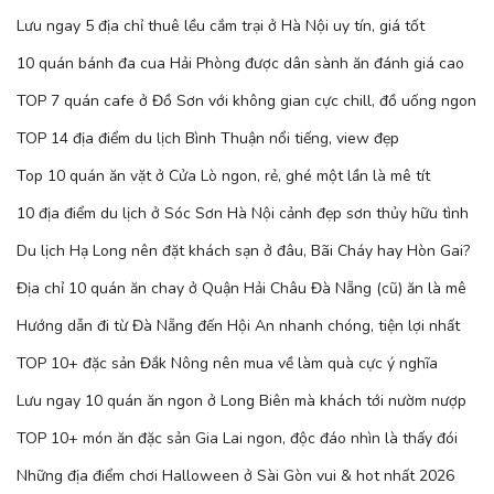
Lưu ngay 5 địa chỉ thuê lều cắm trại ở Hà Nội uy tín, giá tốt
10 quán bánh đa cua Hải Phòng được dân sành ăn đánh giá cao
TOP 7 quán cafe ở Đồ Sơn với không gian cực chill, đồ uống ngon
TOP 14 địa điểm du lịch Bình Thuận nổi tiếng, view đẹp
Top 10 quán ăn vặt ở Cửa Lò ngon, rẻ, ghé một lần là mê tít
10 địa điểm du lịch ở Sóc Sơn Hà Nội cảnh đẹp sơn thủy hữu tình
Du lịch Hạ Long nên đặt khách sạn ở đâu, Bãi Cháy hay Hòn Gai?
Địa chỉ 10 quán ăn chay ở Quận Hải Châu Đà Nẵng (cũ) ăn là mê
Hướng dẫn đi từ Đà Nẵng đến Hội An nhanh chóng, tiện lợi nhất
TOP 10+ đặc sản Đắk Nông nên mua về làm quà cực ý nghĩa
Lưu ngay 10 quán ăn ngon ở Long Biên mà khách tới nườm nượp
TOP 10+ món ăn đặc sản Gia Lai ngon, độc đáo nhìn là thấy đói
Những địa điểm chơi Halloween ở Sài Gòn vui & hot nhất 2026