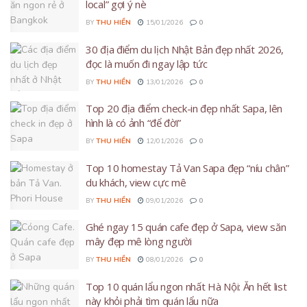
local” gợi ý nè
BY
THU HIỀN
15/01/2026
0
30 địa điểm du lịch Nhật Bản đẹp nhất 2026,
đọc là muốn đi ngay lập tức
BY
THU HIỀN
13/01/2026
0
Top 20 địa điểm check-in đẹp nhất Sapa, lên
hình là có ảnh “để đời”
BY
THU HIỀN
12/01/2026
0
Top 10 homestay Tả Van Sapa đẹp “níu chân”
du khách, view cực mê
BY
THU HIỀN
09/01/2026
0
Ghé ngay 15 quán cafe đẹp ở Sapa, view săn
mây đẹp mê lòng người
BY
THU HIỀN
08/01/2026
0
Top 10 quán lẩu ngon nhất Hà Nội: Ăn hết list
này khỏi phải tìm quán lẩu nữa