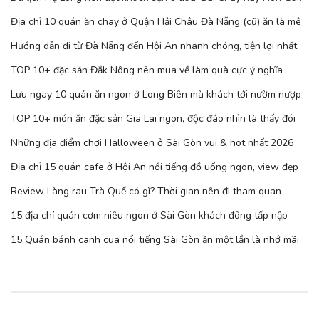
Địa chỉ 10 quán ăn chay ở Quận Hải Châu Đà Nẵng (cũ) ăn là mê
Hướng dẫn đi từ Đà Nẵng đến Hội An nhanh chóng, tiện lợi nhất
TOP 10+ đặc sản Đắk Nông nên mua về làm quà cực ý nghĩa
Lưu ngay 10 quán ăn ngon ở Long Biên mà khách tới nườm nượp
TOP 10+ món ăn đặc sản Gia Lai ngon, độc đáo nhìn là thấy đói
Những địa điểm chơi Halloween ở Sài Gòn vui & hot nhất 2026
Địa chỉ 15 quán cafe ở Hội An nổi tiếng đồ uống ngon, view đẹp
Review Làng rau Trà Quế có gì? Thời gian nên đi tham quan
15 địa chỉ quán cơm niêu ngon ở Sài Gòn khách đông tấp nập
15 Quán bánh canh cua nổi tiếng Sài Gòn ăn một lần là nhớ mãi