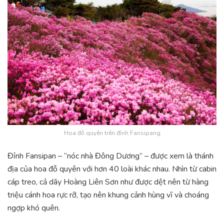
Hoa đỗ quyên trên đỉnh Fansipang
Đỉnh Fansipan – “nóc nhà Đông Dương” – được xem là thánh
địa của hoa đỗ quyên với hơn 40 loài khác nhau. Nhìn từ cabin
cáp treo, cả dãy Hoàng Liên Sơn như được dệt nên từ hàng
triệu cánh hoa rực rỡ, tạo nên khung cảnh hùng vĩ và choáng
ngợp khó quên.