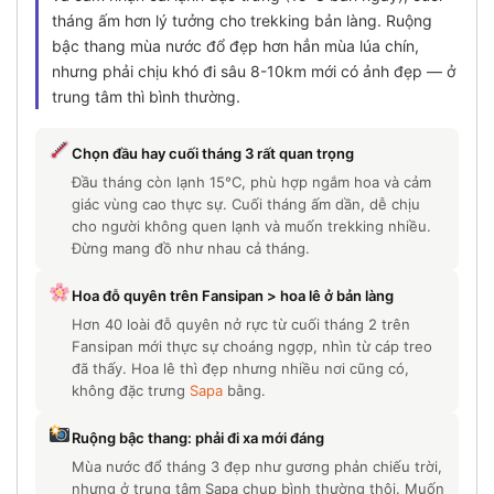
tháng ấm hơn lý tưởng cho trekking bản làng. Ruộng
bậc thang mùa nước đổ đẹp hơn hẳn mùa lúa chín,
nhưng phải chịu khó đi sâu 8-10km mới có ảnh đẹp — ở
trung tâm thì bình thường.
Chọn đầu hay cuối tháng 3 rất quan trọng
Đầu tháng còn lạnh 15°C, phù hợp ngắm hoa và cảm
giác vùng cao thực sự. Cuối tháng ấm dần, dễ chịu
cho người không quen lạnh và muốn trekking nhiều.
Đừng mang đồ như nhau cả tháng.
Hoa đỗ quyên trên Fansipan > hoa lê ở bản làng
Hơn 40 loài đỗ quyên nở rực từ cuối tháng 2 trên
Fansipan mới thực sự choáng ngợp, nhìn từ cáp treo
đã thấy. Hoa lê thì đẹp nhưng nhiều nơi cũng có,
không đặc trưng
Sapa
bằng.
Ruộng bậc thang: phải đi xa mới đáng
Mùa nước đổ tháng 3 đẹp như gương phản chiếu trời,
nhưng ở trung tâm Sapa chụp bình thường thôi. Muốn