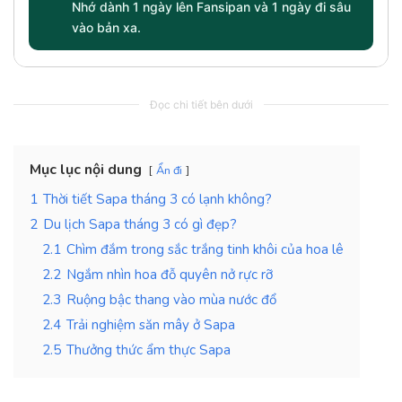
Nhớ dành 1 ngày lên Fansipan và 1 ngày đi sâu
vào bản xa.
Đọc chi tiết bên dưới
Mục lục nội dung
Ẩn đi
1
Thời tiết Sapa tháng 3 có lạnh không?
2
Du lịch Sapa tháng 3 có gì đẹp?
2.1
Chìm đắm trong sắc trắng tinh khôi của hoa lê
2.2
Ngắm nhìn hoa đỗ quyên nở rực rỡ
2.3
Ruộng bậc thang vào mùa nước đổ
2.4
Trải nghiệm săn mây ở Sapa
2.5
Thưởng thức ẩm thực Sapa