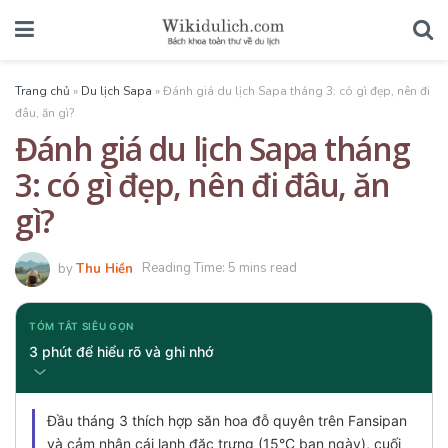
Trang chủ
»
Du lịch Sapa
»
Đánh giá du lịch Sapa tháng 3: có gì đẹp, nên đi
đâu, ăn gì?
Đánh giá du lịch Sapa tháng
3: có gì đẹp, nên đi đâu, ăn
gì?
by
Thu Hiền
Reading Time: 5 mins read
TÓM TẮT SIÊU GỌN
3 phút để hiểu rõ và ghi nhớ
Đầu tháng 3 thích hợp săn hoa đỗ quyên trên Fansipan
và cảm nhận cái lạnh đặc trưng (15°C ban ngày), cuối