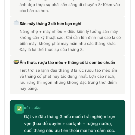
ảnh đẹp thực sự phải sẵn sàng di chuyển 8-10km vào
các bản xa hơn.
Săn mây tháng 3 dễ hơn bạn nghĩ
Nắng nhẹ + mây nhiều = điều kiện lý tưởng săn mây
không cần kỹ thuật cao. Chỉ cần lên đỉnh núi cao là có
biển mây, không phải may mắn như các tháng khác.
Đây là lợi thế thực sự của tháng 3.
Ẩm thực: rượu táo mèo + thắng cố là combo chuẩn
Tiết trời se lạnh đầu tháng 3 là lúc rượu táo mèo ấm
và thắng cố phát huy tác dụng nhất. Lợn cắp nách,
rau rừng thì ngon nhưng không đặc trưng thời điểm
này bằng.
KẾT LUẬN
Đặt vé đầu tháng 3 nếu muốn trải nghiệm trọn
vẹn (hoa đỗ quyên + cái lạnh + ruộng nước),
cuối tháng nếu ưu tiên thoải mái hơn cảm xúc.