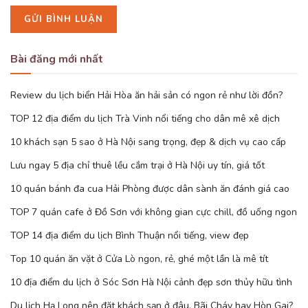
Bài đăng mới nhất
Review du lịch biển Hải Hòa ăn hải sản có ngon rẻ như lời đồn?
TOP 12 địa điểm du lịch Trà Vinh nổi tiếng cho dân mê xê dịch
10 khách sạn 5 sao ở Hà Nội sang trọng, đẹp & dịch vụ cao cấp
Lưu ngay 5 địa chỉ thuê lều cắm trại ở Hà Nội uy tín, giá tốt
10 quán bánh đa cua Hải Phòng được dân sành ăn đánh giá cao
TOP 7 quán cafe ở Đồ Sơn với không gian cực chill, đồ uống ngon
TOP 14 địa điểm du lịch Bình Thuận nổi tiếng, view đẹp
Top 10 quán ăn vặt ở Cửa Lò ngon, rẻ, ghé một lần là mê tít
10 địa điểm du lịch ở Sóc Sơn Hà Nội cảnh đẹp sơn thủy hữu tình
Du lịch Hạ Long nên đặt khách sạn ở đâu, Bãi Cháy hay Hòn Gai?