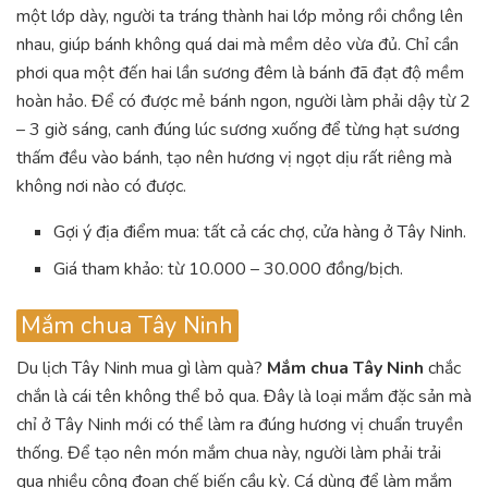
một lớp dày, người ta tráng thành hai lớp mỏng rồi chồng lên
nhau, giúp bánh không quá dai mà mềm dẻo vừa đủ. Chỉ cần
phơi qua một đến hai lần sương đêm là bánh đã đạt độ mềm
hoàn hảo. Để có được mẻ bánh ngon, người làm phải dậy từ 2
– 3 giờ sáng, canh đúng lúc sương xuống để từng hạt sương
thấm đều vào bánh, tạo nên hương vị ngọt dịu rất riêng mà
không nơi nào có được.
Gợi ý địa điểm mua: tất cả các chợ, cửa hàng ở Tây Ninh.
Giá tham khảo: từ 10.000 – 30.000 đồng/bịch.
Mắm chua Tây Ninh
Du lịch Tây Ninh mua gì làm quà?
Mắm chua Tây Ninh
chắc
chắn là cái tên không thể bỏ qua. Đây là loại mắm đặc sản mà
chỉ ở Tây Ninh mới có thể làm ra đúng hương vị chuẩn truyền
thống. Để tạo nên món mắm chua này, người làm phải trải
qua nhiều công đoạn chế biến cầu kỳ. Cá dùng để làm mắm