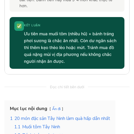
hơn.
KẾT LUẬN
Ưu tiên mua muối tôm (nhiều hũ) + bánh tráng
phơi sương là chắc ăn nhất. Còn dư ngân sách
thì thêm kẹo thèo lèo hoặc mứt. Tránh mua đồ
quá nặng mùi vị địa phương nếu không chắc
người nhận ăn được.
Đọc chi tiết bên dưới
Mục lục nội dung
Ẩn đi
1
20 món đặc sản Tây Ninh làm quà hấp dẫn nhất
1.1
Muối tôm Tây Ninh