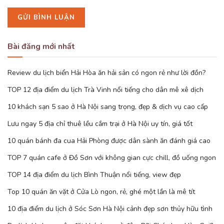
Bài đăng mới nhất
Review du lịch biển Hải Hòa ăn hải sản có ngon rẻ như lời đồn?
TOP 12 địa điểm du lịch Trà Vinh nổi tiếng cho dân mê xê dịch
10 khách sạn 5 sao ở Hà Nội sang trọng, đẹp & dịch vụ cao cấp
Lưu ngay 5 địa chỉ thuê lều cắm trại ở Hà Nội uy tín, giá tốt
10 quán bánh đa cua Hải Phòng được dân sành ăn đánh giá cao
TOP 7 quán cafe ở Đồ Sơn với không gian cực chill, đồ uống ngon
TOP 14 địa điểm du lịch Bình Thuận nổi tiếng, view đẹp
Top 10 quán ăn vặt ở Cửa Lò ngon, rẻ, ghé một lần là mê tít
10 địa điểm du lịch ở Sóc Sơn Hà Nội cảnh đẹp sơn thủy hữu tình