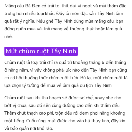
Mãng cầu Bà Đen có trái to, thịt dai, vị ngọt và mùi thơm đặc
trưng hơn nhiều loại khác. Đây là món đặc sản Tây Ninh làm
quà rất ý nghĩa. Nếu ghé Tây Ninh đúng mùa mãng cầu, bạn
đừng quên mua vài trái mang về thưởng thức hoặc làm quà
nhé.
Mứt chùm ruột Tây Ninh
Chùm ruột là loại trái chỉ ra quả từ khoảng tháng 6 đến tháng
8 hằng năm, vì vậy không phải lúc nào đến Tây Ninh bạn cũng
có cơ hội thưởng thức chùm ruột tươi. Bù lại, mứt chùm ruột là
lựa chọn lý tưởng để mua về làm quà du lịch Tây Ninh.
Chùm ruột sau khi thu hoạch sẽ được sơ chế, xoay nhẹ cho
bớt vị chua, sau đó sên cùng đường cho đến khi thấm đều.
Thêm chút thạch cao phi, trộn đều rồi đem phơi nắng khoảng
một tiếng. Cuối cùng, mứt được cho vào hũ thủy tinh, đậy kín
và bảo quản nơi khô ráo.