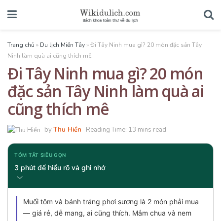
Trang chủ
»
Du lịch Miền Tây
»
Đi Tây Ninh mua gì? 20 món đặc sản Tây
Ninh làm quà ai cũng thích mê
Đi Tây Ninh mua gì? 20 món
đặc sản Tây Ninh làm quà ai
cũng thích mê
by
Thu Hiền
Reading Time: 13 mins read
TÓM TẮT SIÊU GỌN
3 phút để hiểu rõ và ghi nhớ
Muối tôm và bánh tráng phơi sương là 2 món phải mua
— giá rẻ, dễ mang, ai cũng thích. Mắm chua và nem