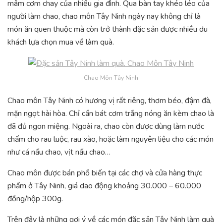
mâm cơm chay của nhiều gia đình. Qua bàn tay khéo léo của
người làm chao, chao môn Tây Ninh ngày nay không chỉ là
món ăn quen thuộc mà còn trở thành đặc sản được nhiều du
khách lựa chọn mua về làm quà.
Chao Môn Tây Ninh
Chao môn Tây Ninh có hương vị rất riêng, thơm béo, đậm đà,
mặn ngọt hài hòa. Chỉ cần bát cơm trắng nóng ăn kèm chao là
đã đủ ngon miệng. Ngoài ra, chao còn được dùng làm nước
chấm cho rau luộc, rau xào, hoặc làm nguyên liệu cho các món
như cá nấu chao, vịt nấu chao…
Chao môn được bán phổ biến tại các chợ và cửa hàng thực
phẩm ở Tây Ninh, giá dao động khoảng 30.000 – 60.000
đồng/hộp 300g.
Trên đây là những gợi ý về các món đặc sản Tây Ninh làm quà