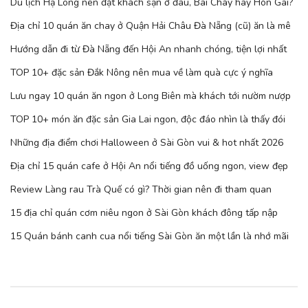
Du lịch Hạ Long nên đặt khách sạn ở đâu, Bãi Cháy hay Hòn Gai?
Địa chỉ 10 quán ăn chay ở Quận Hải Châu Đà Nẵng (cũ) ăn là mê
Hướng dẫn đi từ Đà Nẵng đến Hội An nhanh chóng, tiện lợi nhất
TOP 10+ đặc sản Đắk Nông nên mua về làm quà cực ý nghĩa
Lưu ngay 10 quán ăn ngon ở Long Biên mà khách tới nườm nượp
TOP 10+ món ăn đặc sản Gia Lai ngon, độc đáo nhìn là thấy đói
Những địa điểm chơi Halloween ở Sài Gòn vui & hot nhất 2026
Địa chỉ 15 quán cafe ở Hội An nổi tiếng đồ uống ngon, view đẹp
Review Làng rau Trà Quế có gì? Thời gian nên đi tham quan
15 địa chỉ quán cơm niêu ngon ở Sài Gòn khách đông tấp nập
15 Quán bánh canh cua nổi tiếng Sài Gòn ăn một lần là nhớ mãi