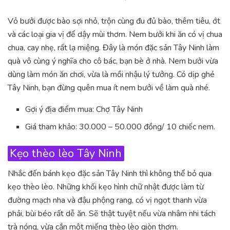
Vỏ bưởi được bào sợi nhỏ, trộn cùng đu đủ bào, thêm tiêu, ớt
và các loại gia vị để dậy mùi thơm. Nem bưởi khi ăn có vị chua
chua, cay nhẹ, rất lạ miệng. Đây là món đặc sản Tây Ninh làm
quà vô cùng ý nghĩa cho cô bác, bạn bè ở nhà. Nem bưởi vừa
dùng làm món ăn chơi, vừa là mồi nhậu lý tưởng. Có dịp ghé
Tây Ninh, bạn đừng quên mua ít nem bưởi về làm quà nhé.
Gợi ý địa điểm mua: Chợ Tây Ninh
Giá tham khảo: 30.000 – 50.000 đồng/ 10 chiếc nem.
Kẹo thèo lèo Tây Ninh
Nhắc đến bánh kẹo đặc sản Tây Ninh thì không thể bỏ qua
kẹo thèo lèo. Những khối kẹo hình chữ nhật được làm từ
đường mạch nha và đậu phộng rang, có vị ngọt thanh vừa
phải, bùi béo rất dễ ăn. Sẽ thật tuyệt nếu vừa nhâm nhi tách
trà nóng, vừa cắn một miếng thèo lèo giòn thơm.