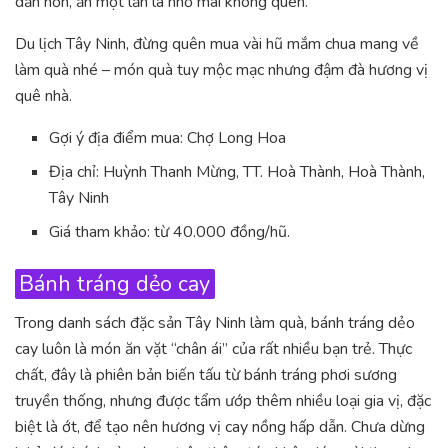
dẫn hơn, ăn một lần là nhớ mãi không quên.
Du lịch Tây Ninh, đừng quên mua vài hũ mắm chua mang về
làm quà nhé – món quà tuy mộc mạc nhưng đậm đà hương vị
quê nhà.
Gợi ý địa điểm mua: Chợ Long Hoa
Địa chỉ: Huỳnh Thanh Mừng, TT. Hoà Thành, Hoà Thành,
Tây Ninh
Giá tham khảo: từ 40.000 đồng/hũ.
Bánh tráng dẻo cay
Trong danh sách đặc sản Tây Ninh làm quà, bánh tráng dẻo
cay luôn là món ăn vặt “chân ái” của rất nhiều bạn trẻ. Thực
chất, đây là phiên bản biến tấu từ bánh tráng phơi sương
truyền thống, nhưng được tẩm ướp thêm nhiều loại gia vị, đặc
biệt là ớt, để tạo nên hương vị cay nồng hấp dẫn. Chưa dừng