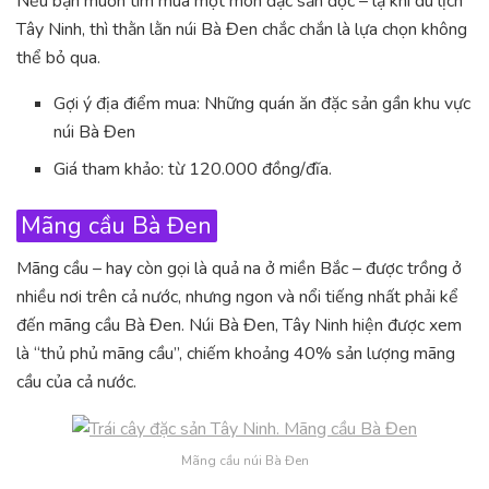
Nếu bạn muốn tìm mua một món đặc sản độc – lạ khi du lịch
Tây Ninh, thì thằn lằn núi Bà Đen chắc chắn là lựa chọn không
thể bỏ qua.
Gợi ý địa điểm mua: Những quán ăn đặc sản gần khu vực
núi Bà Đen
Giá tham khảo: từ 120.000 đồng/đĩa.
Mãng cầu Bà Đen
Mãng cầu – hay còn gọi là quả na ở miền Bắc – được trồng ở
nhiều nơi trên cả nước, nhưng ngon và nổi tiếng nhất phải kể
đến mãng cầu Bà Đen. Núi Bà Đen, Tây Ninh hiện được xem
là “thủ phủ mãng cầu”, chiếm khoảng 40% sản lượng mãng
cầu của cả nước.
Mãng cầu núi Bà Đen