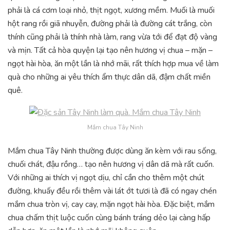
phải là cá cơm loại nhỏ, thịt ngọt, xương mềm. Muối là muối
hột rang rồi giã nhuyễn, đường phải là đường cát trắng, còn
thính cũng phải là thính nhà làm, rang vừa tới để đạt độ vàng
và mịn. Tất cả hòa quyện lại tạo nên hương vị chua – mặn –
ngọt hài hòa, ăn một lần là nhớ mãi, rất thích hợp mua về làm
quà cho những ai yêu thích ẩm thực dân dã, đậm chất miền
quê.
Mắm chua Tây Ninh
Mắm chua Tây Ninh thường được dùng ăn kèm với rau sống,
chuối chát, đậu rồng… tạo nên hương vị dân dã mà rất cuốn.
Với những ai thích vị ngọt dịu, chỉ cần cho thêm một chút
đường, khuấy đều rồi thêm vài lát ớt tươi là đã có ngay chén
mắm chua tròn vị, cay cay, mặn ngọt hài hòa. Đặc biệt, mắm
chua chấm thịt luộc cuốn cùng bánh tráng dẻo lại càng hấp