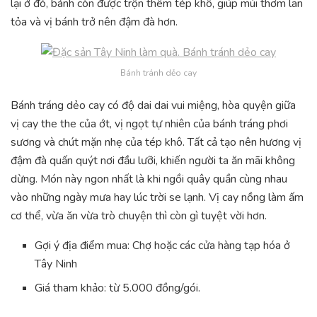
lại ở đó, bánh còn được trộn thêm tép khô, giúp mùi thơm lan
tỏa và vị bánh trở nên đậm đà hơn.
Bánh tránh dẻo cay
Bánh tráng dẻo cay có độ dai dai vui miệng, hòa quyện giữa
vị cay the the của ớt, vị ngọt tự nhiên của bánh tráng phơi
sương và chút mặn nhẹ của tép khô. Tất cả tạo nên hương vị
đậm đà quấn quýt nơi đầu lưỡi, khiến người ta ăn mãi không
dừng. Món này ngon nhất là khi ngồi quây quần cùng nhau
vào những ngày mưa hay lúc trời se lạnh. Vị cay nồng làm ấm
cơ thể, vừa ăn vừa trò chuyện thì còn gì tuyệt vời hơn.
Gợi ý địa điểm mua: Chợ hoặc các cửa hàng tạp hóa ở
Tây Ninh
Giá tham khảo: từ 5.000 đồng/gói.