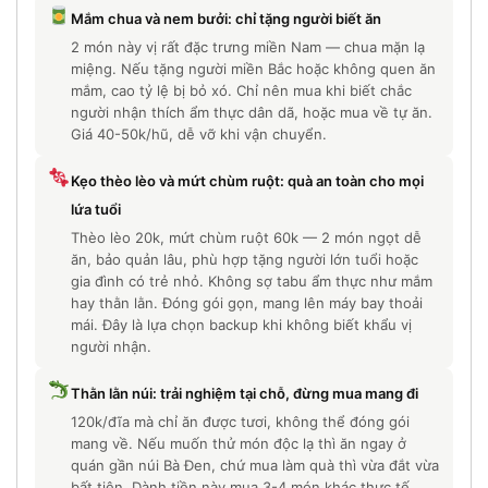
Mắm chua và nem bưởi: chỉ tặng người biết ăn
2 món này vị rất đặc trưng miền Nam — chua mặn lạ
miệng. Nếu tặng người miền Bắc hoặc không quen ăn
mắm, cao tỷ lệ bị bỏ xó. Chỉ nên mua khi biết chắc
người nhận thích ẩm thực dân dã, hoặc mua về tự ăn.
Giá 40-50k/hũ, dễ vỡ khi vận chuyển.
Kẹo thèo lèo và mứt chùm ruột: quà an toàn cho mọi
lứa tuổi
Thèo lèo 20k, mứt chùm ruột 60k — 2 món ngọt dễ
ăn, bảo quản lâu, phù hợp tặng người lớn tuổi hoặc
gia đình có trẻ nhỏ. Không sợ tabu ẩm thực như mắm
hay thằn lằn. Đóng gói gọn, mang lên máy bay thoải
mái. Đây là lựa chọn backup khi không biết khẩu vị
người nhận.
Thằn lằn núi: trải nghiệm tại chỗ, đừng mua mang đi
120k/đĩa mà chỉ ăn được tươi, không thể đóng gói
mang về. Nếu muốn thử món độc lạ thì ăn ngay ở
quán gần núi Bà Đen, chứ mua làm quà thì vừa đắt vừa
bất tiện. Dành tiền này mua 3-4 món khác thực tế