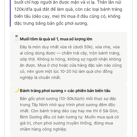
bưởi chỉ hợp người ăn được mặn và vị lạ. Thằn lằn núi
120k/đĩa quá đắt để làm quà, còn các loại bánh tráng
biến tấu (dẻo cay, me) thì mua ở đâu cũng có, không
đặc trưng bằng bản gốc phơi sương.
Muối tôm là quà số 1, mua số lượng lớn
Đây là món duy nhất vừa rẻ (dưới 50k), vừa nhẹ, vừa
ai cũng dùng được — chấm trái cây, trộn bánh tráng,
ướp thịt. Không lo hỏng, không sợ người nhận không
ăn được. Mua ở chợ hoặc cửa hàng đặc sản nào cũng
có, nên gom một lúc 10-20 hũ làm quà cho đồng
nghiệp là chuẩn nhất.
Bánh tráng phơi sương > các phiên bản biến tấu
Bản gốc phơi sương (10-30k/bịch) mới thực sự đặc
trưng Tây Ninh nhờ quy trình phơi sương đêm độc
nhất. Còn bánh tráng dẻo cay hay me thì ở Sài Gòn,
Bình Dương đều có bán tương tự. Muốn mua quà có
giá trị, chọn phơi sương truyền thống, đừng mua
nhầm hàng công nghiệp.