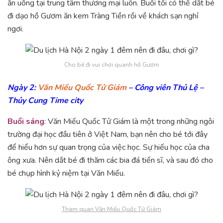
ăn uống tại trung tâm thương mại luôn. Buổi tối có thể dắt bé
đi dạo hồ Gươm ăn kem Tràng Tiền rồi về khách sạn nghỉ
ngơi.
Cho bé đi vui chơi quanh hồ Gươm
Ngày 2:
Văn Miếu Quốc Tử Giám
– Công viên Thủ Lệ –
Thủy Cung Time city
Buổi sáng
: Văn Miếu Quốc Tử Giám là một trong những ngôi
trường đại học đầu tiên ở Việt Nam, bạn nên cho bé tới đây
để hiểu hơn sự quan trọng của việc học. Sự hiếu học của cha
ông xưa. Nên dắt bé đi thăm các bia đá tiến sĩ, và sau đó cho
bé chụp hình kỷ niệm tại Văn Miếu.
Tham quan Văn Miếu Quốc Tử Giám