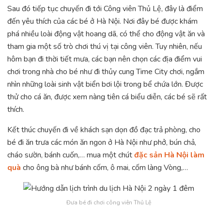
Sau đó tiếp tục chuyến đi tới Công viên Thủ Lệ, đây là điểm
đến yêu thích của các bé ở Hà Nội. Nơi đây bé được khám
phá nhiều loài động vật hoang dã, có thể cho động vật ăn và
tham gia một số trò chơi thú vị tại công viên. Tuy nhiên, nếu
hôm bạn đi thời tiết mưa, các bạn nên chọn các địa điểm vui
chơi trong nhà cho bé như đi thủy cung Time City chơi, ngắm
nhìn những loài sinh vật biển bơi lội trong bể chứa lớn. Được
thử cho cá ăn, được xem nàng tiên cá biểu diễn, các bé sẽ rất
thích.
Kết thúc chuyến đi về khách sạn dọn đồ đạc trả phòng, cho
bé đi ăn trưa các món ăn ngon ở Hà Nội như phở, bún chả,
cháo sườn, bánh cuốn,… mua một chút
đặc sản Hà Nội làm
quà
cho ông bà như bánh cốm, ô mai, cốm làng Vòng,…
Đưa bé đi chơi công viên Thủ Lệ