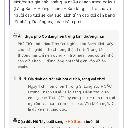
đình/người già nhồi nhét quá nhiều di tích trong ngày 1
(Lăng Bác + Hoàng Thành + Bảo tàng) — trẻ nhỏ và
người cao tuổi sẽ kiệt sức. Lịch trình cặp đôi cân bằng
tốt nhất giữa lãng mạn và khám phá.
🍜
Ẩm thực phố Cổ đáng hơn trung tâm thương mại
Phở Thìn, bún đậu Trần Đại Nghĩa, khu Bách-Kinh-Xây
cho trải nghiệm địa phương thật. Lotte/trung tâm
thương mại chỉ nên dùng khi trời mưa hoặc có trẻ nhỏ
cần điều hòa — đừng lãng phí thời gian vào đồ ăn
chain.
👨‍👩‍👧
Gia đình có trẻ: cắt bớt di tích, tăng vui chơi
Ngày 1 chỉ nên chọn 1 trong 3: Lăng Bác HOẶC
Hoàng Thành HOẶC Bảo tàng. Dành thời gian
còn lại cho Thủ Lệ/Thủy cung — trẻ nhỏ nhớ trải
nghiệm vui hơn bài học lịch sử. Văn Miếu ngày 2
là đủ về mặt giáo dục.
💑
Cặp đôi: Hồ Tây buổi sáng >
Hồ Gươm
buổi tối