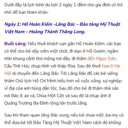
Dưới đây là lịch trình du lịch 2 ngày 1 đêm cho gia đình có trẻ
nhỏ để bạn tham khảo:
Ngày 1: Hồ Hoàn Kiếm -Lăng Bác – Bảo tàng Mỹ Thuật
Việt Nam – Hoàng Thành Thăng Long.
Buổi sáng:
Nếu thuê khách sạn gần Hồ Hoàn Kiếm, các bạn
có thể cho bé dậy sớm một chút, đi dạo ở Hồ Gươm, ngắm
nhìn khung cảnh thơ mộng nơi đây, đi thăm
đền Ngọc Sơn
,
Cầu Thê Húc, chụp hình với tháp Rùa. Sau đó thuê
taxi ở Hà
Nội
di chuyển đến Lăng Bác. Tới Lăng Bác để các bé viếng
thăm Chủ tịch Hồ Chí Minh hiểu hơn về cuộc sống, sự nghiệp
vĩ đại của anh hùng dân tộc. Sau đó cho bé đi thăm nhà sàn
nơi Bác ở, ao cá, Chùa Một Cột và sau đó là chụp ảnh ở
Quảng Trường Ba Đình rộng lớn trước lăng.
Sau khi tham quan lăng Bác xong, nếu bé chưa mệt, ba mẹ có
thể đưa bé tới Bảo Tàng Mỹ Thuật Việt Nam cách đó không