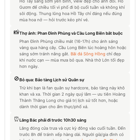
Hồ Tây sáng sớm yên bình, view đẹp cho ảnh đôi. Hồ
Gươm để chiều tối vì phố đi bộ cuối tuần và không khí
sôi động. Thung lũng hoa Hồ Tây chỉ đáng nếu đúng
mùa hoa nở — hỏi trước kẻo phí vé.
📸
Thợ ảnh: Phan Đình Phùng và Cầu Long Biên bắt buộc
Phan Đình Phùng chiều mát (16-17h) cho ánh sáng
vàng qua hàng cây. Cầu Long Biên lúc hoàng hôn hoặc
sáng sớm tránh nắng gắt.
Bãi đá Sông Hồng
chỉ đẹp
khi nước cạn — mùa mưa bỏ qua. Nhà thờ Lớn tối đẹp
hơn ngày.
🚫
Bỏ qua: Bảo tàng Lịch sử Quân sự
Trừ khi bạn là fan quân sự hardcore, bảo tàng này khô
khan và xa. Thời gian 2 ngày quý lắm — ưu tiên Hoàng
Thành Thăng Long cho giá trị lịch sử tốt hơn, hoặc
dành thời gian cho ẩm thực/phố xá.
⏰
Lăng Bác phải đi trước 10h30 sáng
Lăng đóng cửa trưa và cực kỳ đông vào cuối tuần. Đến
trước 8h để tránh xếp hàng dài. Người già/gia đình có