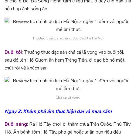
đi chơi ở Bãi Đá Sông Hồng tầm chiều mát, ở đây cho bạn tha
hồ chụp ảnh sống ảo.
Thưởng thức cafe trứng độc đáo tại Hà Nội
Buổi tối
: Thưởng thức đặc sản chả cá lã vọng vào buổi tối,
sau đó lên Hồ Gươm ăn kem Tràng Tiền, đi dạo bờ hồ một
chút rồi về khách sạn.
Chả cá lã vọng
Ngày 2: Khám phá ẩm thực hiện đại và mua sắm
Buổi sáng
: Ra Hồ Tây chơi, đi thăm chùa Trấn Quốc, Phủ Tây
Hồ. Ăn bánh tôm Hồ Tây, phở gà hoặc là ăn bún riêu đều