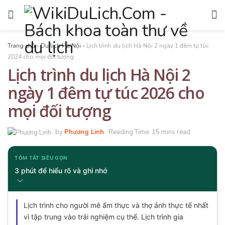
Trang chủ
»
Du lịch Hà Nội
»
Lịch trình du lịch Hà Nội 2 ngày 1 đêm tự túc
2024 cho mọi đối tượng
Lịch trình du lịch Hà Nội 2
ngày 1 đêm tự túc 2026 cho
mọi đối tượng
by
Phương Linh
Reading Time: 15 mins read
TÓM TẮT SIÊU GỌN
3 phút để hiểu rõ và ghi nhớ
Lịch trình cho người mê ẩm thực và thợ ảnh thực tế nhất
vì tập trung vào trải nghiệm cụ thể. Lịch trình gia