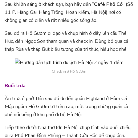
Sau khi ăn sáng ở khách sạn, bạn hãy đến “
Café Phố Cổ
” (Số
11 P. Hàng Gai, Hàng Trống, Hoàn Kiếm, Hà Nội) nơi có
không gian cổ điển và rất nhiều góc sống ảo.
Sau đó ra Hồ Gươm đi dạo và chụp hình ở đây, lên cầu Thê
Húc, đền Ngọc Sơn tham quan và check in. Đừng bỏ qua cả
tháp Rùa và tháp Bút biểu tượng của tri thức, hiếu học nhé.
Check in ở Hồ Gươm
Buổi trưa
:
Ăn trưa ở phở Thìn sau đó đi đến quán Highland ở Hàm Cá
Mập ngắm Hồ Gươm từ trên cao, một trong những quán cà
phê nổi tiếng ở khu phố đi bộ Hà Nội.
Tiếp theo đi tới Nhà thờ lớn Hà Nội chụp hình vào buổi chiều,
đi ra Phố Phan Đình Phùng – Thành Cửa Bắc để chụp ảnh.