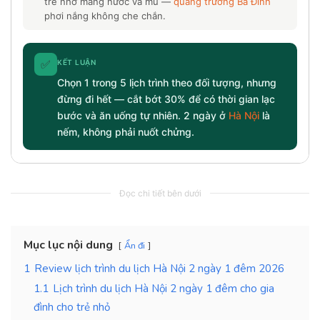
trẻ nhớ mang nước và mũ —
quảng trường Ba Đình
phơi nắng không che chắn.
✅
KẾT LUẬN
Chọn 1 trong 5 lịch trình theo đối tượng, nhưng
đừng đi hết — cắt bớt 30% để có thời gian lạc
bước và ăn uống tự nhiên. 2 ngày ở
Hà Nội
là
nếm, không phải nuốt chửng.
Đọc chi tiết bên dưới
Mục lục nội dung
Ẩn đi
1
Review lịch trình du lịch Hà Nội 2 ngày 1 đêm 2026
1.1
Lịch trình du lịch Hà Nội 2 ngày 1 đêm cho gia
đình cho trẻ nhỏ