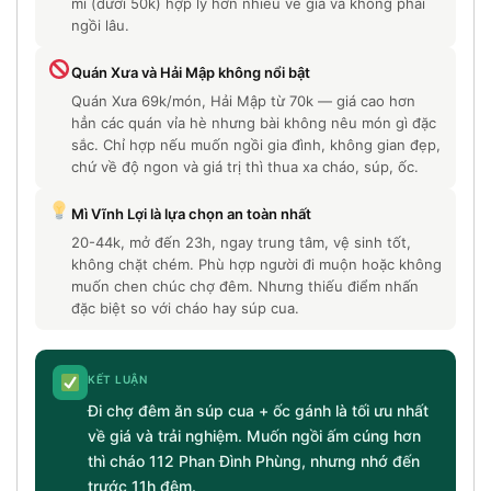
mì (dưới 50k) hợp lý hơn nhiều về giá và không phải
ngồi lâu.
Quán Xưa và Hải Mập không nổi bật
Quán Xưa 69k/món, Hải Mập từ 70k — giá cao hơn
hẳn các quán vỉa hè nhưng bài không nêu món gì đặc
sắc. Chỉ hợp nếu muốn ngồi gia đình, không gian đẹp,
chứ về độ ngon và giá trị thì thua xa cháo, súp, ốc.
Mì Vĩnh Lợi là lựa chọn an toàn nhất
20-44k, mở đến 23h, ngay trung tâm, vệ sinh tốt,
không chặt chém. Phù hợp người đi muộn hoặc không
muốn chen chúc chợ đêm. Nhưng thiếu điểm nhấn
đặc biệt so với cháo hay súp cua.
KẾT LUẬN
Đi chợ đêm ăn súp cua + ốc gánh là tối ưu nhất
về giá và trải nghiệm. Muốn ngồi ấm cúng hơn
thì cháo 112 Phan Đình Phùng, nhưng nhớ đến
trước 11h đêm.