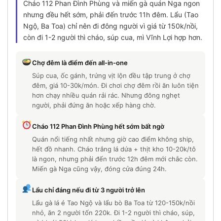
Cháo 112 Phan Đình Phùng và miến gà quán Nga ngon
nhưng đều hết sớm, phải đến trước 11h đêm. Lẩu (Tao
Ngộ, Ba Toa) chỉ nên đi đông người vì giá từ 150k/nồi,
còn đi 1-2 người thì cháo, súp cua, mì Vĩnh Lợi hợp hơn.
Chợ đêm là điểm đến all-in-one
Súp cua, ốc gánh, trứng vịt lộn đều tập trung ở chợ
đêm, giá 10-30k/món. Đi chơi chợ đêm rồi ăn luôn tiện
hơn chạy nhiều quán rải rác. Nhưng đông nghẹt
người, phải đứng ăn hoặc xếp hàng chờ.
Cháo 112 Phan Đình Phùng hết sớm bất ngờ
Quán nổi tiếng nhất nhưng giờ cao điểm không ship,
hết đồ nhanh. Cháo trắng lá dứa + thịt kho 10-20k/tô
là ngon, nhưng phải đến trước 12h đêm mới chắc còn.
Miến gà Nga cũng vậy, đóng cửa đúng 24h.
Lẩu chỉ đáng nếu đi từ 3 người trở lên
Lẩu gà lá é Tao Ngộ và lẩu bò Ba Toa từ 120-150k/nồi
nhỏ, ăn 2 người tốn 220k. Đi 1-2 người thì cháo, súp,