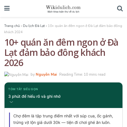
Trang chủ
»
Du lịch Đà Lạt
»
10+ quán ăn đêm ngon ở Đà Lạt đảm bảo đông
khách 2024
10+ quán ăn đêm ngon ở Đà
Lạt đảm bảo đông khách
2026
by
Nguyễn Mai
Reading Time: 10 mins read
TÓM TẮT SIÊU GỌN
3 phút để hiểu rõ và ghi nhớ
Chợ đêm là tập trung điểm nhất với súp cua, ốc gánh,
trứng vịt lộn giá dưới 30k — tiện đi chơi ghé ăn luôn.