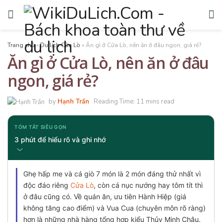
Trang chủ
»
Du lịch Cửa Lò
»
Ăn gì ở Cửa Lò, nên ăn ở đâu ngon, giá rẻ?
Ăn gì ở Cửa Lò, nên ăn ở đâu
ngon, giá rẻ?
by
Hạnh Trần
Reading Time: 11 mins read
TÓM TẮT SIÊU GỌN
3 phút để hiểu rõ và ghi nhớ
Ghẹ hấp me và cá giò 7 món là 2 món đáng thử nhất vì
độc đáo riêng
Cửa Lò
, còn cá nục nướng hay tôm tít thì
ở đâu cũng có. Về quán ăn, ưu tiên Hành Hiệp (giá
không tăng cao điểm) và Vua Cua (chuyên môn rõ ràng)
hơn là những nhà hàng tổng hợp kiểu Thủy Minh Châu.