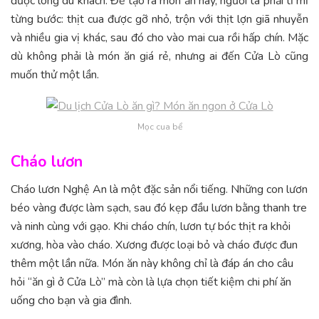
được lòng du khách. Để tạo ra món ăn này, người ta phải tỉ mỉ
từng bước: thịt cua được gỡ nhỏ, trộn với thịt lợn giã nhuyễn
và nhiều gia vị khác, sau đó cho vào mai cua rồi hấp chín. Mặc
dù không phải là món ăn giá rẻ, nhưng ai đến Cửa Lò cũng
muốn thử một lần.
Mọc cua bể
Cháo lươn
Cháo lươn Nghệ An là một đặc sản nổi tiếng. Những con lươn
béo vàng được làm sạch, sau đó kẹp đầu lươn bằng thanh tre
và ninh cùng với gạo. Khi cháo chín, lươn tự bóc thịt ra khỏi
xương, hòa vào cháo. Xương được loại bỏ và cháo được đun
thêm một lần nữa. Món ăn này không chỉ là đáp án cho câu
hỏi “ăn gì ở Cửa Lò” mà còn là lựa chọn tiết kiệm chi phí ăn
uống cho bạn và gia đình.