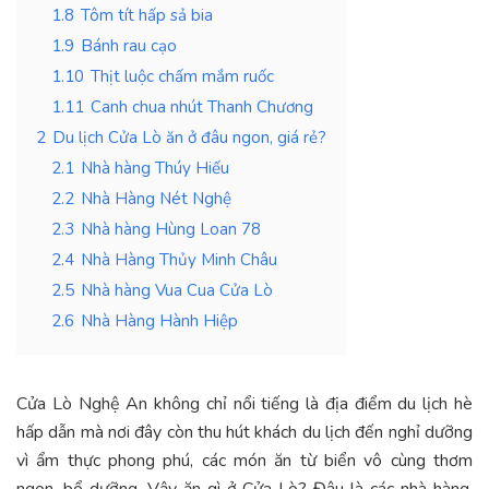
1.8
Tôm tít hấp sả bia
1.9
Bánh rau cạo
1.10
Thịt luộc chấm mắm ruốc
1.11
Canh chua nhút Thanh Chương
2
Du lịch Cửa Lò ăn ở đâu ngon, giá rẻ?
2.1
Nhà hàng Thúy Hiếu
2.2
Nhà Hàng Nét Nghệ
2.3
Nhà hàng Hùng Loan 78
2.4
Nhà Hàng Thủy Minh Châu
2.5
Nhà hàng Vua Cua Cửa Lò
2.6
Nhà Hàng Hành Hiệp
Cửa Lò Nghệ An không chỉ nổi tiếng là địa điểm du lịch hè
hấp dẫn mà nơi đây còn thu hút khách du lịch đến nghỉ dưỡng
vì ẩm thực phong phú, các món ăn từ biển vô cùng thơm
ngon, bổ dưỡng. Vậy ăn gì ở Cửa Lò? Đâu là các nhà hàng,