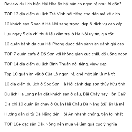
Review du lịch biển Hải Hòa ăn hải sản có ngon rẻ như lời đồn?
TOP 12 địa điểm du lịch Trà Vinh nổi tiếng cho dân mê xê dịch
10 khách sạn 5 sao ở Hà Nội sang trọng, đẹp & dịch vụ cao cấp
Lưu ngay 5 địa chỉ thuê lều cắm trại ở Hà Nội uy tín, giá tốt
10 quán bánh đa cua Hải Phòng được dân sành ăn đánh giá cao
TOP 7 quán cafe ở Đồ Sơn với không gian cực chill, đồ uống ngon
TOP 14 địa điểm du lịch Bình Thuận nổi tiếng, view đẹp
Top 10 quán ăn vặt ở Cửa Lò ngon, rẻ, ghé một lần là mê tít
10 địa điểm du lịch ở Sóc Sơn Hà Nội cảnh đẹp sơn thủy hữu tình
Du lịch Hạ Long nên đặt khách sạn ở đâu, Bãi Cháy hay Hòn Gai?
Địa chỉ 10 quán ăn chay ở Quận Hải Châu Đà Nẵng (cũ) ăn là mê
Hướng dẫn đi từ Đà Nẵng đến Hội An nhanh chóng, tiện lợi nhất
TOP 10+ đặc sản Đắk Nông nên mua về làm quà cực ý nghĩa