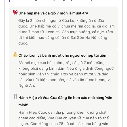
Ghẹ hấp me và cá giò 7 món là must-try
Đây là 2 món chỉ ngon ở Cửa Lò, không ăn ở đâu
được. Ghẹ hấp me có vị chua me rim độc lạ, cá giò làm
được 7 món từ 1 con cá. Còn mực nướng, cá nục, tôm
tít thì biển nào cũng có, ăn ở Sài Gòn Hà Nội cũng
được.
Cháo lươn và bánh mướt cho người eo hẹp túi tiền
Bài nói mọc cua bể 'không rẻ', cá giò 7 món cũng
không phải dạng bình dân. Nếu đi gia đình đông người
hoặc sinh viên thì cháo lươn và bánh mướt vừa đặc
sản vừa tiết kiệm hơn hẳn, mà vẫn ăn được hương vị
Nghệ An.
Hành Hiệp và Vua Cua đáng tin hơn các nhà hàng 'văn
minh'
Hành Hiệp được dân địa phương khen không chặt
chém cao điểm, Vua Cua chuyên về cua nên rõ thế
mạnh. Còn Hùng Loan 78 dù có mác 'nhà hàng văn