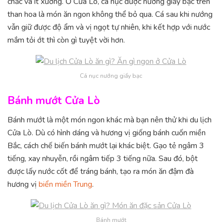
chắc và ít xương. Ở Cửa Lò, cá nục được nướng giấy bạc trên
than hoa là món ăn ngon không thể bỏ qua. Cá sau khi nướng
vẫn giữ được độ ẩm và vị ngọt tự nhiên, khi kết hợp với nước
mắm tỏi ớt thì còn gì tuyệt vời hơn.
Cá nục nướng giấy bạc
Bánh mướt Cửa Lò
Bánh mướt là một món ngon khác mà bạn nên thử khi du lịch
Cửa Lò. Dù có hình dáng và hương vị giống bánh cuốn miền
Bắc, cách chế biến bánh mướt lại khác biệt. Gạo tẻ ngâm 3
tiếng, xay nhuyễn, rồi ngâm tiếp 3 tiếng nữa. Sau đó, bột
được lấy nước cốt để tráng bánh, tạo ra món ăn đậm đà
hương vị
biển miền Trung
.
Bánh mướt