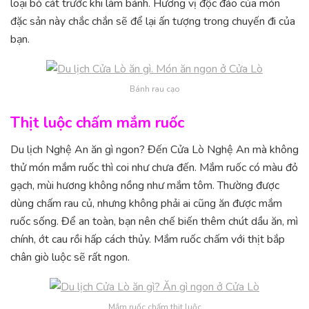
loại bỏ cát trước khi làm bánh. Hương vị độc đáo của món
đặc sản này chắc chắn sẽ để lại ấn tượng trong chuyến đi của
bạn.
Bánh rau cạo
Thịt luộc chấm mắm ruốc
Du lịch Nghệ An ăn gì ngon? Đến Cửa Lò Nghệ An mà không
thử món mắm ruốc thì coi như chưa đến. Mắm ruốc có màu đỏ
gạch, mùi hương không nồng như mắm tôm. Thường được
dùng chấm rau củ, nhưng không phải ai cũng ăn được mắm
ruốc sống. Để an toàn, bạn nên chế biến thêm chút dầu ăn, mì
chính, ớt cau rồi hấp cách thủy. Mắm ruốc chấm với thịt bắp
chân giò luộc sẽ rất ngon.
Mắm ruốc chấm thịt luộc