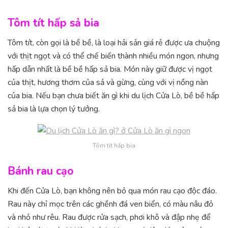
Tôm tít hấp sả bia
Tôm tít, còn gọi là bề bề, là loại hải sản giá rẻ được ưa chuộng
với thịt ngọt và có thể chế biến thành nhiều món ngon, nhưng
hấp dẫn nhất là bề bề hấp sả bia. Món này giữ được vị ngọt
của thịt, hương thơm của sả và gừng, cùng với vị nồng nàn
của bia. Nếu bạn chưa biết ăn gì khi du lịch Cửa Lò, bề bề hấp
sả bia là lựa chọn lý tưởng.
Tôm tít hấp bia
Bánh rau cạo
Khi đến Cửa Lò, bạn không nên bỏ qua món rau cạo độc đáo.
Rau này chỉ mọc trên các ghềnh đá ven biển, có màu nâu đỏ
và nhỏ như rêu. Rau được rửa sạch, phơi khô và đập nhẹ để