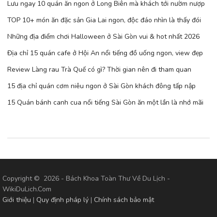
Lưu ngay 10 quán ăn ngon ở Long Biên mà khách tới nườm nượp
TOP 10+ món ăn đặc sản Gia Lai ngon, độc đáo nhìn là thấy đói
Những địa điểm chơi Halloween ở Sài Gòn vui & hot nhất 2026
Địa chỉ 15 quán cafe ở Hội An nổi tiếng đồ uống ngon, view đẹp
Review Làng rau Trà Quế có gì? Thời gian nên đi tham quan
15 địa chỉ quán cơm niêu ngon ở Sài Gòn khách đông tấp nập
15 Quán bánh canh cua nổi tiếng Sài Gòn ăn một lần là nhớ mãi
Copyright © 2026 - Bách Khoa Toàn Thư Về Du Lịch -
WikiDuLich.Com
Giới thiệu
|
Quy định pháp lý
|
Chính sách bảo mật