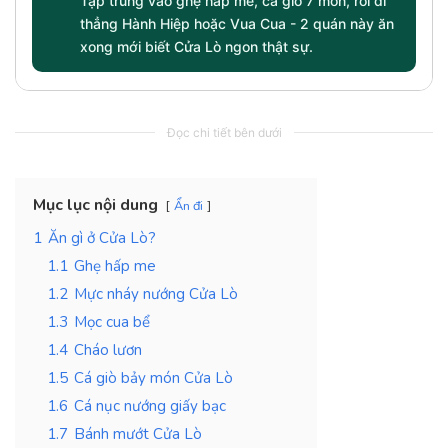
Tập trung vào ghẹ hấp me, cá giò 7 món, rồi đi
thẳng Hành Hiệp hoặc Vua Cua - 2 quán này ăn
xong mới biết Cửa Lò ngon thật sự.
Đọc chi tiết bên dưới
Mục lục nội dung
Ẩn đi
1
Ăn gì ở Cửa Lò?
1.1
Ghẹ hấp me
1.2
Mực nháy nướng Cửa Lò
1.3
Mọc cua bể
1.4
Cháo lươn
1.5
Cá giò bảy món Cửa Lò
1.6
Cá nục nướng giấy bạc
1.7
Bánh mướt Cửa Lò