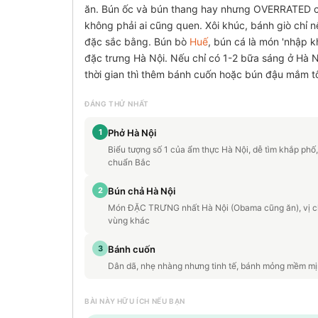
ăn. Bún ốc và bún thang hay nhưng OVERRATED cho
không phải ai cũng quen. Xôi khúc, bánh giò chỉ
đặc sắc bằng. Bún bò
Huế
, bún cá là món 'nhập 
đặc trưng Hà Nội. Nếu chỉ có 1-2 bữa sáng ở Hà N
thời gian thì thêm bánh cuốn hoặc bún đậu mắm t
ĐÁNG THỬ NHẤT
1
Phở Hà Nội
Biểu tượng số 1 của ẩm thực Hà Nội, dễ tìm khắp phố
chuẩn Bắc
2
Bún chả Hà Nội
Món ĐẶC TRƯNG nhất Hà Nội (Obama cũng ăn), vị chu
vùng khác
3
Bánh cuốn
Dân dã, nhẹ nhàng nhưng tinh tế, bánh mỏng mềm mịn
BÀI NÀY HỮU ÍCH NẾU BẠN