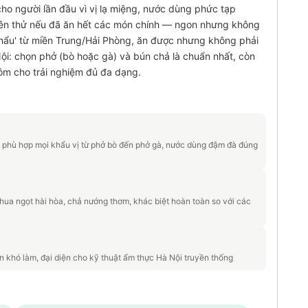
 người lần đầu vì vị lạ miệng, nước dùng phức tạp
 nên thử nếu đã ăn hết các món chính — ngon nhưng không
khẩu' từ miền Trung/Hải Phòng, ăn được nhưng không phải
ội: chọn phở (bò hoặc gà) và bún chả là chuẩn nhất, còn
ôm cho trải nghiệm đủ đa dạng.
, phù hợp mọi khẩu vị từ phở bò đến phở gà, nước dùng đậm đà đúng
a ngọt hài hòa, chả nướng thơm, khác biệt hoàn toàn so với các
 khó làm, đại diện cho kỹ thuật ẩm thực Hà Nội truyền thống