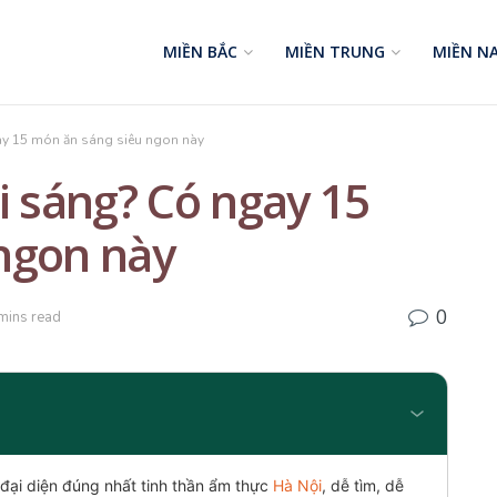
MIỀN BẮC
MIỀN TRUNG
MIỀN N
ay 15 món ăn sáng siêu ngon này
i sáng? Có ngay 15
ngon này
0
mins read
đại diện đúng nhất tinh thần ẩm thực
Hà Nội
, dễ tìm, dễ