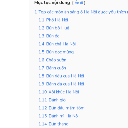
Mục lục nội dung
Ẩn đi
1
Top các món ăn sáng ở Hà Nội được yêu thích 
1.1
Phở Hà Nội
1.2
Bún bò Huế
1.3
Bún ốc
1.4
Bún chả Hà Nội
1.5
Bún dọc mùng
1.6
Cháo sườn
1.7
Bánh cuốn
1.8
Bún riêu cua Hà Nội
1.9
Bánh đa cua Hà Nội
1.10
Xôi khúc Hà Nội
1.11
Bánh giò
1.12
Bún đậu mắm tôm
1.13
Bánh mì Hà Nội
1.14
Bún thang