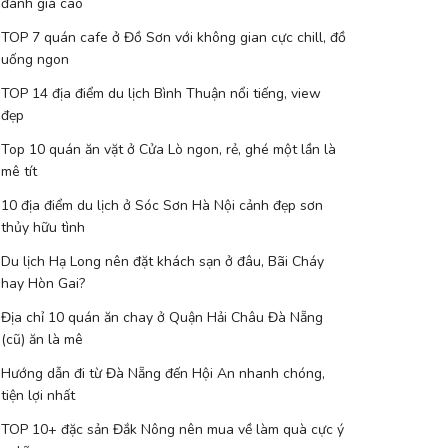
đánh giá cao
TOP 7 quán cafe ở Đồ Sơn với không gian cực chill, đồ
uống ngon
TOP 14 địa điểm du lịch Bình Thuận nổi tiếng, view
đẹp
Top 10 quán ăn vặt ở Cửa Lò ngon, rẻ, ghé một lần là
mê tít
10 địa điểm du lịch ở Sóc Sơn Hà Nội cảnh đẹp sơn
thủy hữu tình
Du lịch Hạ Long nên đặt khách sạn ở đâu, Bãi Cháy
hay Hòn Gai?
Địa chỉ 10 quán ăn chay ở Quận Hải Châu Đà Nẵng
(cũ) ăn là mê
Hướng dẫn đi từ Đà Nẵng đến Hội An nhanh chóng,
tiện lợi nhất
TOP 10+ đặc sản Đắk Nông nên mua về làm quà cực ý