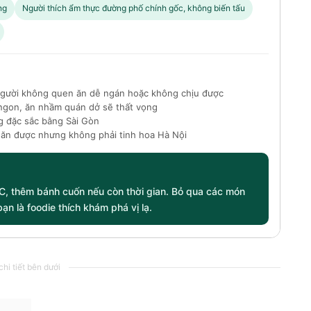
ng
Người thích ẩm thực đường phố chính gốc, không biến tấu
gười không quen ăn dễ ngán hoặc không chịu được
ngon, ăn nhầm quán dở sẽ thất vọng
ng đặc sắc bằng Sài Gòn
ăn được nhưng không phải tinh hoa Hà Nội
C, thêm bánh cuốn nếu còn thời gian. Bỏ qua các món
n là foodie thích khám phá vị lạ.
hi tiết bên dưới