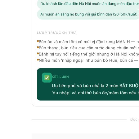
Du khách lần đầu đến Hà Nội muốn ăn đúng món đặc trư
Ai muốn ăn sáng no bụng với giá bình dân (20-50k/suất)
LƯU Ý TRƯỚC KHI THỬ
Bún ốc và mắm tôm có mùi vị đặc trưng MẠN H — n
Bún thang, bún riêu cua cần nước dùng chuẩn mới 
Bánh mì tuy nổi tiếng thế giới nhưng ở Hà Nội khô
Nhiều món 'nhập ngoại' như bún bò Huế, bún cá — 
KẾT LUẬN
Ưu tiên phở và bún chả là 2 món BẮT BUỘ
'du nhập' và chỉ thử bún ốc/mắm tôm nếu bạ
Đọc c