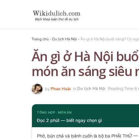
Trang chủ
»
Du lịch Hà Nội
»
Ăn gì ở Hà Nội buổi sáng? Có ng
Ăn gì ở Hà Nội buổ
món ăn sáng siêu 
by
Phan Hoài
in
Du lịch Hà Nội
Reading Time: 6 
TỔNG HỢP · MÓN ĂN
Đọc 2 phút — biết ngay chọn gì
Phở, bún chả và bánh cuốn là bộ ba PHẢI THỬ — 