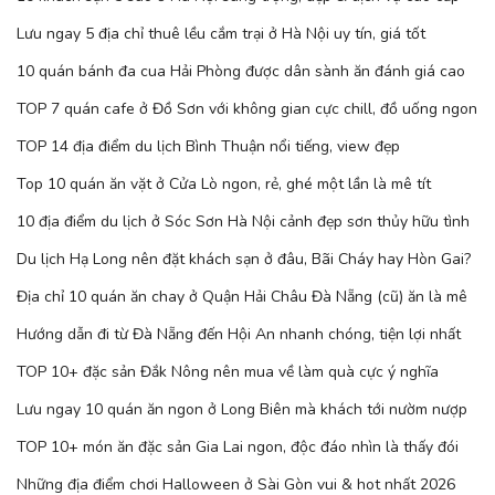
Lưu ngay 5 địa chỉ thuê lều cắm trại ở Hà Nội uy tín, giá tốt
10 quán bánh đa cua Hải Phòng được dân sành ăn đánh giá cao
TOP 7 quán cafe ở Đồ Sơn với không gian cực chill, đồ uống ngon
TOP 14 địa điểm du lịch Bình Thuận nổi tiếng, view đẹp
Top 10 quán ăn vặt ở Cửa Lò ngon, rẻ, ghé một lần là mê tít
10 địa điểm du lịch ở Sóc Sơn Hà Nội cảnh đẹp sơn thủy hữu tình
Du lịch Hạ Long nên đặt khách sạn ở đâu, Bãi Cháy hay Hòn Gai?
Địa chỉ 10 quán ăn chay ở Quận Hải Châu Đà Nẵng (cũ) ăn là mê
Hướng dẫn đi từ Đà Nẵng đến Hội An nhanh chóng, tiện lợi nhất
TOP 10+ đặc sản Đắk Nông nên mua về làm quà cực ý nghĩa
Lưu ngay 10 quán ăn ngon ở Long Biên mà khách tới nườm nượp
TOP 10+ món ăn đặc sản Gia Lai ngon, độc đáo nhìn là thấy đói
Những địa điểm chơi Halloween ở Sài Gòn vui & hot nhất 2026