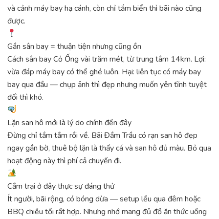
và cảnh máy bay hạ cánh, còn chỉ tắm biển thì bãi nào cũng
được.
Gần sân bay = thuận tiện nhưng cũng ồn
Cách sân bay Cỏ Ống vài trăm mét, từ trung tâm 14km. Lợi:
vừa đáp máy bay có thể ghé luôn. Hại: liên tục có máy bay
bay qua đầu — chụp ảnh thì đẹp nhưng muốn yên tĩnh tuyệt
đối thì khó.
Lặn san hô mới là lý do chính đến đây
Đừng chỉ tắm tắm rồi về. Bãi Đầm Trầu có rạn san hô đẹp
ngay gần bờ, thuê bộ lặn là thấy cá và san hô đủ màu. Bỏ qua
hoạt động này thì phí cả chuyến đi.
Cắm trại ở đây thực sự đáng thử
Ít người, bãi rộng, có bóng dừa — setup lều qua đêm hoặc
BBQ chiều tối rất hợp. Nhưng nhớ mang đủ đồ ăn thức uống