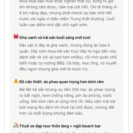
Mùa mưa bão Huế khắc nghiệt thật sự, sóng to gió
lớn không tắm được, cắm trại ướt hết. Chỉ đi tháng 4-
8 khi nắng đẹp, nhưng phải check dự báo thời tiết
trước vài ngày vì biển miền Trung thất thường. Cuối
tuần cao điểm nhớ đặt chỗ nghỉ sớm.
Ghẹ xanh và hải sản buổi sáng mới tươi
Đặc sản ở đây là ghẹ xanh, nhưng đừng ăn bừa ở
quán. Dậy sớm mua hải sản trực tiếp từ ngư dân vừa
đánh bắt về (rẻ và tươi hơn nhiều), rồi nhờ quán chế
biến hoặc tự nướng BBQ. Cá bớp, mực ống, sò huyết
đều ngon nhưng ghẹ mới là must-try.
Đồ cần thiết: áo phao quan trọng hơn kính râm
Bài liệt kê dài nhưng ưu tiên thế này: áo phao (sóng
to bất ngờ), kem chống nắng, pin dự phòng, nước
uống. Mũ kính râm ai cũng nhớ rồi. Nếu cắm trái mà
lười mang lều đệm thì thuê tại chỗ được, nhưng đắt
hơn và chất lượng không đảm bảo.
Thuê xe đạp tour thôn làng > ngồi beach bar