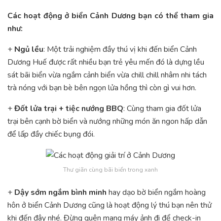
Các hoạt động ở biển Cảnh Dương bạn có thể tham gia
như:
+
Ngủ lều
: Một trải nghiệm đầy thú vị khi đến biển Cảnh
Dương Huế được rất nhiều bạn trẻ yêu mến đó là dựng lều
sát bãi biển vừa ngắm cảnh biển vừa chill chill nhâm nhi tách
trà nóng với bạn bè bên ngọn lửa hồng thì còn gì vui hơn.
+
Đốt lửa trại + tiệc nướng BBQ
: Cùng tham gia đốt lửa
trại bên cạnh bờ biển và nướng những món ăn ngon hấp dẫn
để lấp đầy chiếc bụng đói.
Thư giãn cùng bãi biển trong xanh
+
Dậy sớm ngắm bình minh
hay dạo bờ biển ngắm hoàng
hôn ở biển Cảnh Dương cũng là hoạt động lý thú bạn nên thử
khi đến đây nhé. Đừng quên mang máy ảnh đi để check-in