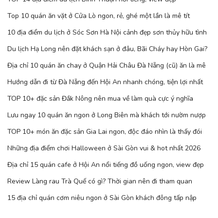
Top 10 quán ăn vặt ở Cửa Lò ngon, rẻ, ghé một lần là mê tít
10 địa điểm du lịch ở Sóc Sơn Hà Nội cảnh đẹp sơn thủy hữu tình
Du lịch Hạ Long nên đặt khách sạn ở đâu, Bãi Cháy hay Hòn Gai?
Địa chỉ 10 quán ăn chay ở Quận Hải Châu Đà Nẵng (cũ) ăn là mê
Hướng dẫn đi từ Đà Nẵng đến Hội An nhanh chóng, tiện lợi nhất
TOP 10+ đặc sản Đắk Nông nên mua về làm quà cực ý nghĩa
Lưu ngay 10 quán ăn ngon ở Long Biên mà khách tới nườm nượp
TOP 10+ món ăn đặc sản Gia Lai ngon, độc đáo nhìn là thấy đói
Những địa điểm chơi Halloween ở Sài Gòn vui & hot nhất 2026
Địa chỉ 15 quán cafe ở Hội An nổi tiếng đồ uống ngon, view đẹp
Review Làng rau Trà Quế có gì? Thời gian nên đi tham quan
15 địa chỉ quán cơm niêu ngon ở Sài Gòn khách đông tấp nập