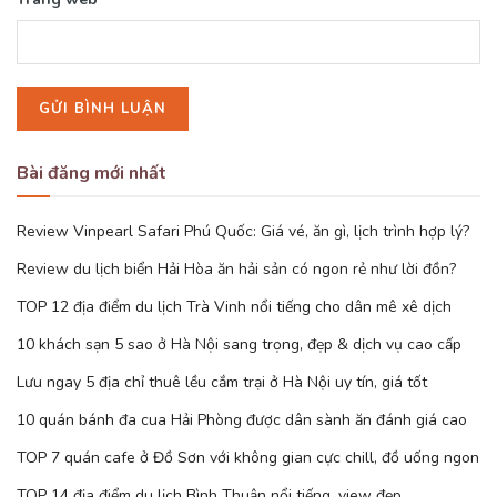
Bài đăng mới nhất
Review Vinpearl Safari Phú Quốc: Giá vé, ăn gì, lịch trình hợp lý?
Review du lịch biển Hải Hòa ăn hải sản có ngon rẻ như lời đồn?
TOP 12 địa điểm du lịch Trà Vinh nổi tiếng cho dân mê xê dịch
10 khách sạn 5 sao ở Hà Nội sang trọng, đẹp & dịch vụ cao cấp
Lưu ngay 5 địa chỉ thuê lều cắm trại ở Hà Nội uy tín, giá tốt
10 quán bánh đa cua Hải Phòng được dân sành ăn đánh giá cao
TOP 7 quán cafe ở Đồ Sơn với không gian cực chill, đồ uống ngon
TOP 14 địa điểm du lịch Bình Thuận nổi tiếng, view đẹp