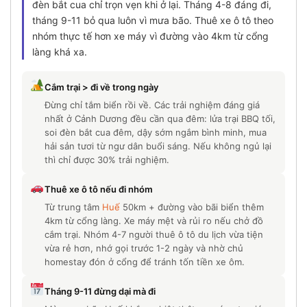
đèn bắt cua chỉ trọn vẹn khi ở lại. Tháng 4-8 đáng đi,
tháng 9-11 bỏ qua luôn vì mưa bão. Thuê xe ô tô theo
nhóm thực tế hơn xe máy vì đường vào 4km từ cổng
làng khá xa.
Cắm trại > đi về trong ngày
Đừng chỉ tắm biển rồi về. Các trải nghiệm đáng giá
nhất ở Cảnh Dương đều cần qua đêm: lửa trại BBQ tối,
soi đèn bắt cua đêm, dậy sớm ngắm bình minh, mua
hải sản tươi từ ngư dân buổi sáng. Nếu không ngủ lại
thì chỉ được 30% trải nghiệm.
Thuê xe ô tô nếu đi nhóm
Từ trung tâm
Huế
50km + đường vào bãi biển thêm
4km từ cổng làng. Xe máy mệt và rủi ro nếu chở đồ
cắm trại. Nhóm 4-7 người thuê ô tô du lịch vừa tiện
vừa rẻ hơn, nhớ gọi trước 1-2 ngày và nhờ chủ
homestay đón ở cổng để tránh tốn tiền xe ôm.
Tháng 9-11 đừng dại mà đi