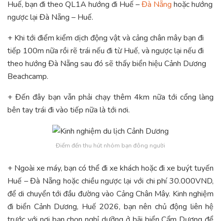
Huế, bạn đi theo QL1A hướng đi Huế –
Đà Nẵng
hoặc hướng
ngược lại Đà Nẵng – Huế.
+ Khi tới điểm kiểm dịch động vật và cảng chân mây bạn đi
tiếp 100m nữa rồi rẽ trái nếu đi từ Huế, và ngược lại nếu đi
theo hướng Đà Nẵng sau đó sẽ thấy biển hiệu Cảnh Dương
Beachcamp.
+ Đến đây bạn vẫn phải chạy thêm 4km nữa tới cổng làng
bên tay trái đi vào tiếp nữa là tới nơi.
Điểm đến thu hút nhóm bạn đông người
+ Ngoài xe máy, bạn có thể đi xe khách hoặc đi xe buýt tuyến
Huế – Đà Nẵng hoặc chiều ngược lại với chi phí 30.000VND,
để di chuyển tới đầu đường vào Cảng Chân Mây. Kinh nghiệm
đi biển Cảnh Dương, Huế 2026, bạn nên chủ động liên hệ
trước với nơi bạn chọn nghỉ dưỡng ở bãi biển Cẩm Dương để