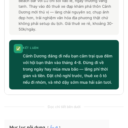
Beach bar với DJ chỉ sôi vào lễ, ngày thường vắng
tanh. Thay vào đó thuê xe đạp khám phá thôn Cảnh
Dương mới thú vị — làng chài nguyên sơ, chụp ảnh
đẹp hơn, trải nghiệm văn hóa địa phương thật chứ
không phải setup du lịch. Giá thuê xe rẻ, khoảng 30-
50k/ngày.
KẾT LUẬN
Cảnh Dương đáng đi nếu bạn cắm trại qua đêm
với hội bạn thân vào tháng 4-8. Đừng đi về
trong ngày hay mùa mưa bão — lãng phí thời
gian và tiền. Đặt chỗ nghỉ trước, thuê xe ô tô
nếu đi nhóm, và nhớ dậy sớm mua hải sản tươi.
Đọc chi tiết bên dưới
Mục lục nội dung
Ẩn đi