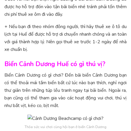
được họ hỗ trợ đón vào tận bãi biển nhé tránh phải tốn thêm
chi phí thuê xe ôm đi vào đây.
+ Nếu bạn đi theo nhóm đông người, thì hãy thuê xe ô tô du
lịch tại Huế để được hỗ trợ di chuyển nhanh chóng và an toàn
với giá thành hợp lý. Nên gọi thuê xe trước 1-2 ngày để nhà
xe chuẩn bị.
Biển Cảnh Dương Huế có gì thú vị?
Biển Cảnh Dương có gì chơi? Đến bãi biển Cảnh Dương bạn
có thể thoải mái tắm biển bất cứ lúc nào bạn thích, nghỉ ngơi
thư giãn trên những túp lều tranh ngay tại bãi biển. Ngoài ra,
bạn cũng có thể tham gia vào các hoạt động vui chơi, thú vị
như bắt vịt, kéo co, bịt mắt.
Thỏa sức vui chơi cùng hội bạn ở biển Cảnh Dương