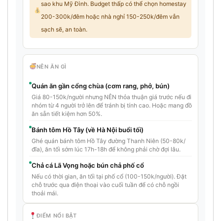
sao khu Mỹ Đình. Budget thấp có thể chọn homestay
200-300k/đêm hoặc nhà nghỉ 150-250k/đêm vẫn
sạch sẽ, an toàn.
NÊN ĂN GÌ
Quán ăn gần cổng chùa (cơm rang, phở, bún)
Giá 80-150k/người nhưng NÊN thỏa thuận giá trước nếu đi
nhóm từ 4 người trở lên để tránh bị tính cao. Hoặc mang đồ
ăn sẵn tiết kiệm hơn 50%.
Bánh tôm Hồ Tây (về Hà Nội buổi tối)
Ghé quán bánh tôm Hồ Tây đường Thanh Niên (50-80k/
đĩa), ăn tối sớm lúc 17h-18h để không phải chờ đợi lâu.
Chả cá Lã Vọng hoặc bún chả phố cổ
Nếu có thời gian, ăn tối tại phố cổ (100-150k/người). Đặt
chỗ trước qua điện thoại vào cuối tuần để có chỗ ngồi
thoải mái.
ĐIỂM NỔI BẬT