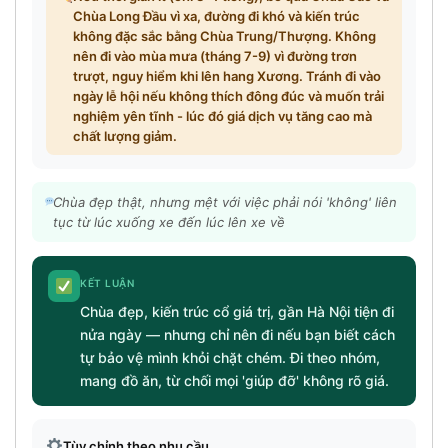
Chùa Long Đầu vì xa, đường đi khó và kiến trúc
không đặc sắc bằng Chùa Trung/Thượng. Không
nên đi vào mùa mưa (tháng 7-9) vì đường trơn
trượt, nguy hiểm khi lên hang Xương. Tránh đi vào
ngày lễ hội nếu không thích đông đúc và muốn trải
nghiệm yên tĩnh - lúc đó giá dịch vụ tăng cao mà
chất lượng giảm.
Chùa đẹp thật, nhưng mệt với việc phải nói 'không' liên
tục từ lúc xuống xe đến lúc lên xe về
KẾT LUẬN
Chùa đẹp, kiến trúc cổ giá trị, gần Hà Nội tiện đi
nửa ngày — nhưng chỉ nên đi nếu bạn biết cách
tự bảo vệ mình khỏi chặt chém. Đi theo nhóm,
mang đồ ăn, từ chối mọi 'giúp đỡ' không rõ giá.
Tùy chỉnh theo nhu cầu