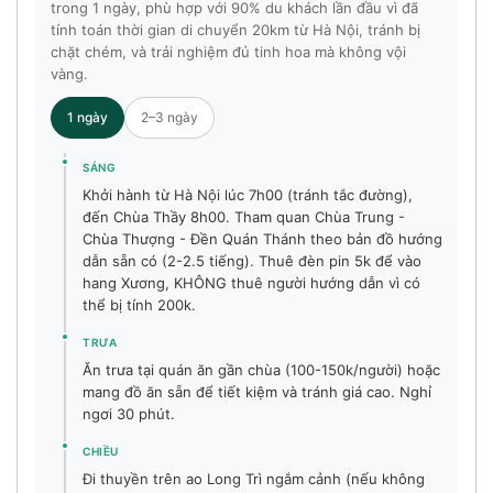
trong 1 ngày, phù hợp với 90% du khách lần đầu vì đã
tính toán thời gian di chuyển 20km từ Hà Nội, tránh bị
chặt chém, và trải nghiệm đủ tinh hoa mà không vội
vàng.
1 ngày
2–3 ngày
SÁNG
Khởi hành từ Hà Nội lúc 7h00 (tránh tắc đường),
đến Chùa Thầy 8h00. Tham quan Chùa Trung -
Chùa Thượng - Đền Quán Thánh theo bản đồ hướng
dẫn sẵn có (2-2.5 tiếng). Thuê đèn pin 5k để vào
hang Xương, KHÔNG thuê người hướng dẫn vì có
thể bị tính 200k.
TRƯA
Ăn trưa tại quán ăn gần chùa (100-150k/người) hoặc
mang đồ ăn sẵn để tiết kiệm và tránh giá cao. Nghỉ
ngơi 30 phút.
CHIỀU
Đi thuyền trên ao Long Trì ngắm cảnh (nếu không