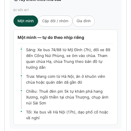
ĐI VỚI AI?
Một mình
Cặp đôi / nhóm
Gia đình
Một mình — tự do theo nhịp riêng
Sáng: Xe bus 74/88 từ Mỹ Đình (7h), đổi xe 89
đến Cổng Núi Phùng, xe ôm vào chùa. Tham
quan chùa Hạ, chùa Trung theo bản đồ tự
hướng dẫn
Trưa: Mang cơm từ Hà Nội, ăn ở khuôn viên
chùa hoặc quán dân dã gần đó
Chiều: Thuê đèn pin 5k tự khám phá hang
Xương, ngồi thiền tại chùa Thượng, chụp ảnh
núi Sài Sơn
Tối: Xe bus về Hà Nội (17h), dạo phố cổ hoặc
về nghỉ