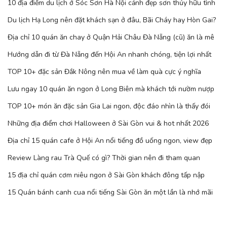
10 địa điểm du lịch ở Sóc Sơn Hà Nội cảnh đẹp sơn thủy hữu tình
Du lịch Hạ Long nên đặt khách sạn ở đâu, Bãi Cháy hay Hòn Gai?
Địa chỉ 10 quán ăn chay ở Quận Hải Châu Đà Nẵng (cũ) ăn là mê
Hướng dẫn đi từ Đà Nẵng đến Hội An nhanh chóng, tiện lợi nhất
TOP 10+ đặc sản Đắk Nông nên mua về làm quà cực ý nghĩa
Lưu ngay 10 quán ăn ngon ở Long Biên mà khách tới nườm nượp
TOP 10+ món ăn đặc sản Gia Lai ngon, độc đáo nhìn là thấy đói
Những địa điểm chơi Halloween ở Sài Gòn vui & hot nhất 2026
Địa chỉ 15 quán cafe ở Hội An nổi tiếng đồ uống ngon, view đẹp
Review Làng rau Trà Quế có gì? Thời gian nên đi tham quan
15 địa chỉ quán cơm niêu ngon ở Sài Gòn khách đông tấp nập
15 Quán bánh canh cua nổi tiếng Sài Gòn ăn một lần là nhớ mãi