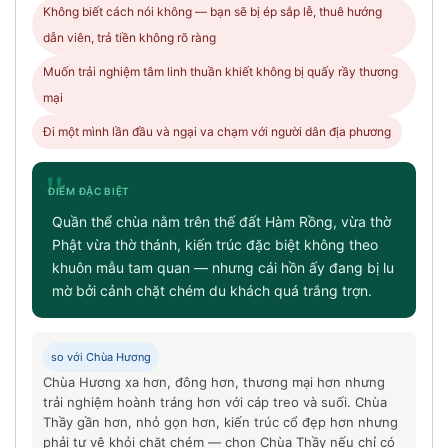
Không biết cách nói không — bạn sẽ bị ép sắp lễ, thuê hướng
dẫn viên, trả tiền không rõ ràng
Muốn trải nghiệm tâm linh thuần khiết không bị quấy rầy thương
mại
Đi một mình lần đầu và ngại va chạm với người dân địa phương
"
ĐIỂM ĐẶC BIỆT
Quần thể chùa nằm trên thế đất Hàm Rồng, vừa thờ
Phật vừa thờ thánh, kiến trúc đặc biệt không theo
khuôn mẫu tam quan — nhưng cái hồn ấy đang bị lu
mờ bởi cảnh chặt chém du khách quá trắng trợn.
so với Chùa Hương
Chùa Hương xa hơn, đông hơn, thương mại hơn nhưng
trải nghiệm hoành tráng hơn với cáp treo và suối. Chùa
Thầy gần hơn, nhỏ gọn hơn, kiến trúc cổ đẹp hơn nhưng
phải tự vệ khỏi chặt chém — chọn Chùa Thầy nếu chỉ có