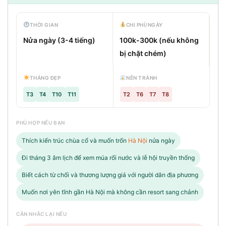
THỜI GIAN
CHI PHÍ/NGÀY
Nửa ngày (3-4 tiếng)
100k-300k (nếu không
bị chặt chém)
THÁNG ĐẸP
NÊN TRÁNH
T3
T4
T10
T11
T2
T6
T7
T8
PHÙ HỢP NẾU BẠN
Thích kiến trúc chùa cổ và muốn trốn
Hà Nội
nửa ngày
Đi tháng 3 âm lịch để xem múa rối nước và lễ hội truyền thống
Biết cách từ chối và thương lượng giá với người dân địa phương
Muốn nơi yên tĩnh gần Hà Nội mà không cần resort sang chảnh
CÂN NHẮC LẠI NẾU