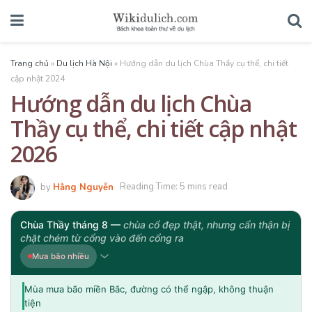
Trang chủ
»
Du lịch Hà Nội
»
Hướng dẫn du lịch Chùa Thầy cụ thể, chi tiết
cập nhật 2024
Hướng dẫn du lịch Chùa
Thầy cụ thể, chi tiết cập nhật
2026
by
Hằng Nguyễn
Reading Time: 5 mins read
Chùa Thầy tháng 8 —
chùa cổ đẹp thật, nhưng cẩn thận bị
chặt chém từ cổng vào đến cổng ra
Mưa bão nhiều
Mùa mưa bão miền Bắc, đường có thể ngập, không thuận
tiện