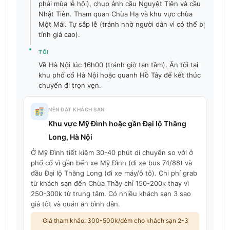
phải mùa lễ hội), chụp ảnh cầu Nguyệt Tiên và cầu
Nhật Tiên. Tham quan Chùa Hạ và khu vực chùa
Một Mái. Tự sắp lễ (tránh nhờ người dân vì có thể bị
tính giá cao).
TỐI
Về Hà Nội lúc 16h00 (tránh giờ tan tầm). Ăn tối tại
khu phố cổ Hà Nội hoặc quanh Hồ Tây để kết thúc
chuyến đi trọn vẹn.
NÊN ĐẶT KHÁCH SẠN
Khu vực Mỹ Đình hoặc gần Đại lộ Thăng
Long, Hà Nội
Ở Mỹ Đình tiết kiệm 30-40 phút di chuyển so với ở
phố cổ vì gần bến xe Mỹ Đình (đi xe bus 74/88) và
đầu Đại lộ Thăng Long (đi xe máy/ô tô). Chi phí grab
từ khách sạn đến Chùa Thầy chỉ 150-200k thay vì
250-300k từ trung tâm. Có nhiều khách sạn 3 sao
giá tốt và quán ăn bình dân.
Giá tham khảo: 300-500k/đêm cho khách sạn 2-3