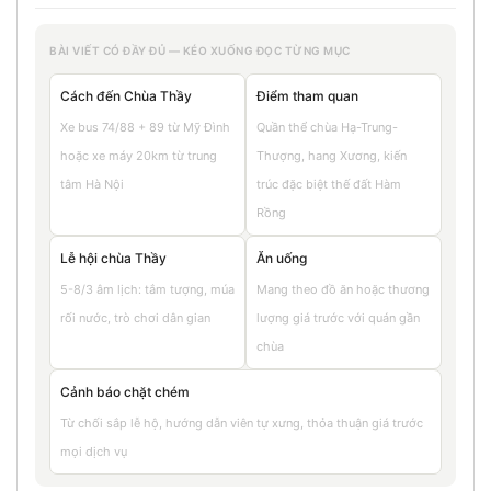
BÀI VIẾT CÓ ĐẦY ĐỦ — KÉO XUỐNG ĐỌC TỪNG MỤC
Cách đến Chùa Thầy
Điểm tham quan
Xe bus 74/88 + 89 từ Mỹ Đình
Quần thể chùa Hạ-Trung-
hoặc xe máy 20km từ trung
Thượng, hang Xương, kiến
tâm Hà Nội
trúc đặc biệt thế đất Hàm
Rồng
Lễ hội chùa Thầy
Ăn uống
5-8/3 âm lịch: tắm tượng, múa
Mang theo đồ ăn hoặc thương
rối nước, trò chơi dân gian
lượng giá trước với quán gần
chùa
Cảnh báo chặt chém
Từ chối sắp lễ hộ, hướng dẫn viên tự xưng, thỏa thuận giá trước
mọi dịch vụ