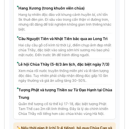
Hang Xương (trong khuôn viên chùa)
Hang tự nhiên độc đáo với khung cảnh huyền bí, chỉ tốn
5k thuê đèn pin. Đi sâu vào trong cẩn thận vì đường trơn,
nhưng rất đáng để trải nghiệm không gian linh thiêng khác
biệt.
Cầu Nguyệt Tiên và Nhật Tiên bắc qua ao Long Trì
Hai cây cầu gỗ cổ kính từ thời Lý, điểm chụp ảnh đẹp nhất
chùa Thầy, đặc biệt vào sáng sớm khi sương mù bao phủ
mặt nước. Đến trước 9h để tránh đông người.
Lễ hội Chùa Thầy (5-8/3 âm lịch, đặc biệt ngày 7/3)
Xem múa rối nước truyền thống miễn phí và lễ tắm tượng
độc đáo. Tuy nhiên phải chấp nhận đông đúc gấp 10 lần
ngày thường và giá ăn uống tăng 30-50%.
Tượng Phật và tượng Thiền sư Từ Đạo Hạnh tại Chùa
Trung
Quần thể tượng cổ từ thế kỷ 17-18, đặc biệt tượng Phật
Tam Thế cao 2m rất linh thiêng. Đây là lý do chính khiến
Chùa Thầy nổi tiếng hơn các chùa khác vùng Hà Nội.
Nếu thời gian ít (chỉ 3-4 tiếng), bỏ qua Chùa Cao và