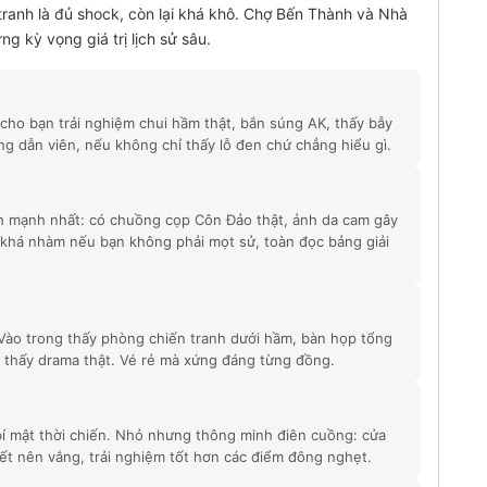
 tranh là đủ shock, còn lại khá khô. Chợ Bến Thành và Nhà
g kỳ vọng giá trị lịch sử sâu.
cho bạn trải nghiệm chui hầm thật, bắn súng AK, thấy bẫy
g dẫn viên, nếu không chỉ thấy lỗ đen chứ chẳng hiểu gì.
nh mạnh nhất: có chuồng cọp Côn Đảo thật, ảnh da cam gây
 khá nhàm nếu bạn không phải mọt sử, toàn đọc bảng giải
 Vào trong thấy phòng chiến tranh dưới hầm, bàn họp tổng
 thấy drama thật. Vé rẻ mà xứng đáng từng đồng.
bí mật thời chiến. Nhỏ nhưng thông minh điên cuồng: cửa
 biết nên vắng, trải nghiệm tốt hơn các điểm đông nghẹt.