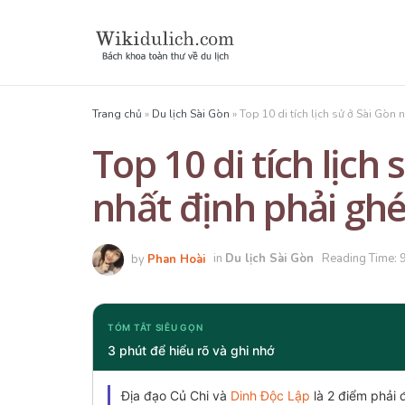
Trang chủ
»
Du lịch Sài Gòn
»
Top 10 di tích lịch sử ở Sài Gòn 
Top 10 di tích lịch 
nhất định phải gh
by
Phan Hoài
in
Du lịch Sài Gòn
Reading Time: 
TÓM TẮT SIÊU GỌN
3 phút để hiểu rõ và ghi nhớ
Địa đạo Củ Chi và
Dinh Độc Lập
là 2 điểm phải đ