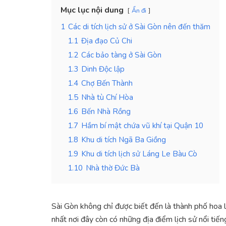
Mục lục nội dung
Ẩn đi
1
Các di tích lịch sử ở Sài Gòn nên đến thăm
1.1
Địa đạo Củ Chi
1.2
Các bảo tàng ở Sài Gòn
1.3
Dinh Độc lập
1.4
Chợ Bến Thành
1.5
Nhà tù Chí Hòa
1.6
Bến Nhà Rồng
1.7
Hầm bí mật chứa vũ khí tại Quận 10
1.8
Khu di tích Ngã Ba Giồng
1.9
Khu di tích lịch sử Láng Le Bàu Cò
1.10
Nhà thờ Đức Bà
Sài Gòn không chỉ được biết đến là thành phố hoa lệ
nhất nơi đây còn có những địa điểm lịch sử nổi tiến