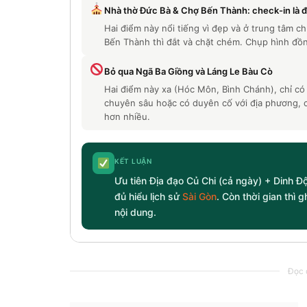
Nhà thờ Đức Bà & Chợ Bến Thành: check-in là 
Hai điểm này nổi tiếng vì đẹp và ở trung tâm ch
Bến Thành thì đắt và chặt chém. Chụp hình đồng
Bỏ qua Ngã Ba Giồng và Láng Le Bàu Cò
Hai điểm này xa (Hóc Môn, Bình Chánh), chỉ có 
chuyên sâu hoặc có duyên cố với địa phương, c
hơn nhiều.
KẾT LUẬN
Ưu tiên Địa đạo Củ Chi (cả ngày) + Dinh Đ
đủ hiểu lịch sử
Sài Gòn
. Còn thời gian thì 
nội dung.
Đọc c