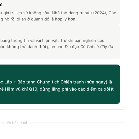
đủ
ứ giá trị lịch sử không sâu. Nhà thờ đang tu sửu (2024), Chợ
 hồ rồi đi ăn ở quanh đó là hợp lý hơn.
bảng thông tin và vài hiện vật. Trừ khi bạn nghiên cứu
òn không thà dành thời gian cho Địa đạo Củ Chi sẽ đầy đủ
ộc Lập + Bảo tàng Chứng tích Chiến tranh (nửa ngày) là
ghé Hầm vũ khí Q10, đừng lãng phí vào các điểm xa xôi ít
hi tiết bên dưới