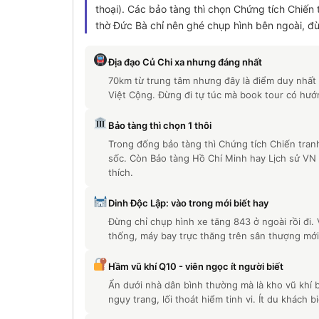
thoại). Các bảo tàng thì chọn Chứng tích Chiến
thờ Đức Bà chỉ nên ghé chụp hình bên ngoài, đừn
Địa đạo Củ Chi xa nhưng đáng nhất
70km từ trung tâm nhưng đây là điểm duy nhất 
Việt Cộng. Đừng đi tự túc mà book tour có hướn
Bảo tàng thì chọn 1 thôi
Trong đống bảo tàng thì Chứng tích Chiến tra
sốc. Còn Bảo tàng Hồ Chí Minh hay Lịch sử VN
thích.
Dinh Độc Lập: vào trong mới biết hay
Đừng chỉ chụp hình xe tăng 843 ở ngoài rồi đi.
thống, máy bay trực thăng trên sân thượng mới
Hầm vũ khí Q10 - viên ngọc ít người biết
Ẩn dưới nhà dân bình thường mà là kho vũ khí 
ngụy trang, lối thoát hiểm tinh vi. Ít du khách