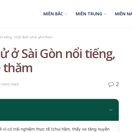
MIỀN BẮC
MIỀN TRUNG
MIỀN N
nổi tiếng, nhất định phải ghé thăm
sử ở Sài Gòn nổi tiếng,
é thăm
2
9 mins read
i vì có trải nghiệm thực tế (chui hầm, thấy xe tăng huyền