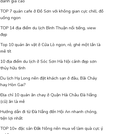
đánh giá cao
TOP 7 quán cafe ở Đồ Sơn với không gian cực chill, đồ
uống ngon
TOP 14 địa điểm du lịch Bình Thuận nổi tiếng, view
đẹp
Top 10 quán ăn vặt ở Cửa Lò ngon, rẻ, ghé một lần là
mê tít
10 địa điểm du lịch ở Sóc Sơn Hà Nội cảnh đẹp sơn
thủy hữu tình
Du lịch Hạ Long nên đặt khách sạn ở đâu, Bãi Cháy
hay Hòn Gai?
Địa chỉ 10 quán ăn chay ở Quận Hải Châu Đà Nẵng
(cũ) ăn là mê
Hướng dẫn đi từ Đà Nẵng đến Hội An nhanh chóng,
tiện lợi nhất
TOP 10+ đặc sản Đắk Nông nên mua về làm quà cực ý