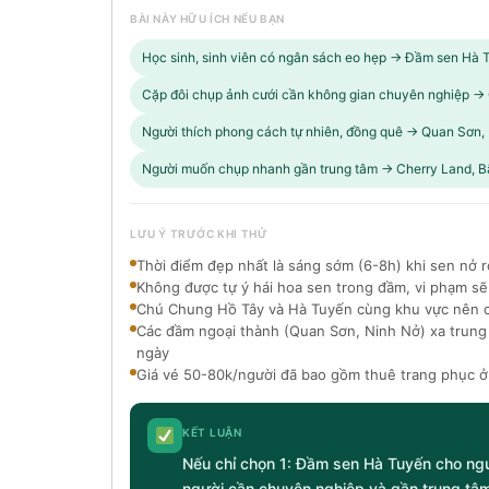
BÀI NÀY HỮU ÍCH NẾU BẠN
Học sinh, sinh viên có ngân sách eo hẹp → Đầm sen Hà 
Cặp đôi chụp ảnh cưới cần không gian chuyên nghiệp →
Người thích phong cách tự nhiên, đồng quê → Quan Sơn,
Người muốn chụp nhanh gần trung tâm → Cherry Land, B
LƯU Ý TRƯỚC KHI THỬ
Thời điểm đẹp nhất là sáng sớm (6-8h) khi sen nở r
Không được tự ý hái hoa sen trong đầm, vi phạm sẽ
Chú Chung Hồ Tây và Hà Tuyến cùng khu vực nên c
Các đầm ngoại thành (Quan Sơn, Ninh Nở) xa trung
ngày
Giá vé 50-80k/người đã bao gồm thuê trang phục ở
KẾT LUẬN
Nếu chỉ chọn 1: Đầm sen Hà Tuyến cho ngư
người cần chuyên nghiệp và gần trung tâm