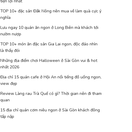
tiện lợi nhất
TOP 10+ đặc sản Đắk Nông nên mua về làm quà cực ý
nghĩa
Lưu ngay 10 quán ăn ngon ở Long Biên mà khách tới
nườm nượp
TOP 10+ món ăn đặc sản Gia Lai ngon, độc đáo nhìn
là thấy đói
Những địa điểm chơi Halloween ở Sài Gòn vui & hot
nhất 2026
Địa chỉ 15 quán cafe ở Hội An nổi tiếng đồ uống ngon,
view đẹp
Review Làng rau Trà Quế có gì? Thời gian nên đi tham
quan
15 địa chỉ quán cơm niêu ngon ở Sài Gòn khách đông
tấp nập