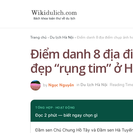
Trang chủ
»
Du lịch Hà Nội
»
Điểm danh 8 địa điểm chụp ảnh ho
Điểm danh 8 địa đ
đẹp “rụng tim” ở 
by
Ngọc Nguyễn
in
Du lịch Hà Nội
Reading Time
TỔNG HỢP · HOẠT ĐỘNG
Đọc 2 phút — biết ngay chọn gì
Đầm sen Chú Chung Hồ Tây và Đầm sen Hà Tuyến l