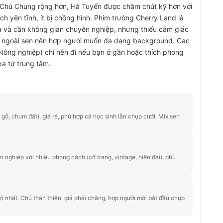
. Chú Chung rộng hơn, Hà Tuyến được chăm chút kỹ hơn với
 yên tĩnh, ít bị chồng hình. Phim trường Cherry Land là
a và cần không gian chuyên nghiệp, nhưng thiếu cảm giác
c ngoài sen nên hợp người muốn đa dạng background. Các
Nông nghiệp) chỉ nên đi nếu bạn ở gần hoặc thích phong
a từ trung tâm.
gỗ, chum đất), giá rẻ, phù hợp cả học sinh lẫn chụp cưới. Mix sen
 nghiệp với nhiều phong cách (cổ trang, vintage, hiện đại), phù
 rộ nhất. Chủ thân thiện, giá phải chăng, hợp người mới bắt đầu chụp