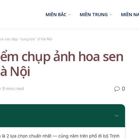
MIỀN BẮC
MIỀN TRUNG
MIỀN N
a sen đẹp “rụng tim” ở Hà Nội
iểm chụp ảnh hoa sen
Hà Nội
0
: 8 mins read
à 2 lựa chọn chuẩn nhất — cùng nằm trên phố đi bộ Trịnh