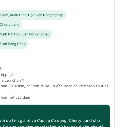
Tuyến, Xuân Đỉnh, Học viện Nông nghiệp
 Cherry Land
 Ninh Nở, Học viện Nông nghiệp
ãi đá Sông Hồng
ộ
 bị phạt
hỉ cần chọn 1
 tâm 30-40km, chỉ nên đi nếu ở gần hoặc có kế hoạch tour cả
 hầu hết các đầm
ời ưu tiên giá rẻ và đạo cụ đa dạng, Cherry Land cho
. Bỏ qua các đầm ngoại thành trừ khi bạn ở sẵn gần đó.