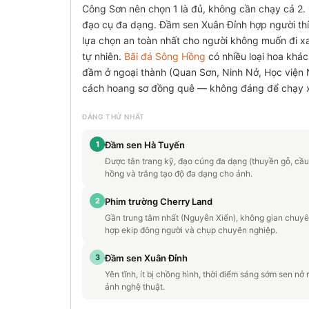
Công Sơn nên chọn 1 là đủ, không cần chạy cả 2
đạo cụ đa dạng. Đầm sen Xuân Đỉnh hợp người thích
lựa chọn an toàn nhất cho người không muốn đi x
tự nhiên.
Bãi đá Sông Hồng
có nhiều loại hoa khá
đầm ở ngoại thành (Quan Sơn, Ninh Nở, Học viện 
cách hoang sơ đồng quê — không đáng để chạy x
ĐÁNG THỬ NHẤT
1
Đầm sen Hà Tuyến
Được tân trang kỹ, đạo cúng đa dạng (thuyền gỗ, cầu 
hồng và trắng tạo độ đa dạng cho ảnh.
2
Phim trường Cherry Land
Gần trung tâm nhất (Nguyễn Xiển), không gian chuyên
hợp ekip đông người và chụp chuyên nghiệp.
3
Đầm sen Xuân Đỉnh
Yên tĩnh, ít bị chồng hình, thời điểm sáng sớm sen nở
ảnh nghệ thuật.