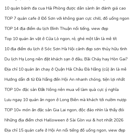
10 quán bánh đa cua Hải Phòng được dân sành ăn đánh giá cao
TOP 7 quán cafe ở Đồ Sơn với không gian cực chill, đồ uống ngon
TOP 14 địa điểm du lịch Bình Thuận nổi tiếng, view đẹp
Top 10 quán ăn vặt ở Cửa Lò ngon, rẻ, ghé một lần là mê tít
10 địa điểm du lịch ở Sóc Sơn Hà Nội cảnh đẹp sơn thủy hữu tình
Du lịch Hạ Long nên đặt khách sạn ở đâu, Bãi Cháy hay Hòn Gai?
Địa chỉ 10 quán ăn chay ở Quận Hải Châu Đà Nẵng (cũ) ăn là mê
Hướng dẫn đi từ Đà Nẵng đến Hội An nhanh chóng, tiện lợi nhất
TOP 10+ đặc sản Đắk Nông nên mua về làm quà cực ý nghĩa
Lưu ngay 10 quán ăn ngon ở Long Biên mà khách tới nườm nượp
TOP 10+ món ăn đặc sản Gia Lai ngon, độc đáo nhìn là thấy đói
Những địa điểm chơi Halloween ở Sài Gòn vui & hot nhất 2026
Địa chỉ 15 quán cafe ở Hội An nổi tiếng đồ uống ngon, view đẹp