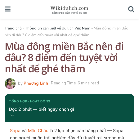
Trang chủ
»
Thông tin cần biết về du lịch Việt Nam
»
Mùa đông miền Bắc
nên đi đâu? 8 điểm đến tuyệt vời nhất để ghé thăm
Mùa đông miền Bắc nên đi
đâu? 8 điểm đến tuyệt vời
nhất để ghé thăm
by
Phương Linh
Reading Time: 6 mins read
TỔNG HỢP · HOẠT ĐỘNG
Đọc 2 phút — biết ngay chọn gì
Sapa
và
Mộc Châu
là 2 lựa chọn cân bằng nhất — Sapa
cho người muốn trải nghiệm đầy đủ (tuyết rơi, sương mù,