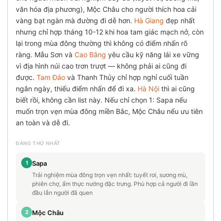
văn hóa địa phương), Mộc Châu cho người thích hoa cải
vàng bạt ngàn mà đường đi dễ hơn.
Hà Giang
đẹp nhất
nhưng chỉ hợp tháng 10-12 khi hoa tam giác mạch nở, còn
lại trong mùa đông thường thì không có điểm nhấn rõ
ràng. Mẫu Sơn và
Cao Bằng
yêu cầu kỹ năng lái xe vững
vì địa hình núi cao trơn trượt — không phải ai cũng đi
được.
Tam Đảo
và Thanh Thủy chỉ hợp nghỉ cuối tuần
ngắn ngày, thiếu điểm nhấn để đi xa.
Hà Nội
thì ai cũng
biết rồi, không cần list này. Nếu chỉ chọn 1: Sapa nếu
muốn trọn vẹn mùa đông miền Bắc, Mộc Châu nếu ưu tiên
an toàn và dễ đi.
ĐÁNG THỬ NHẤT
1
Sapa
Trải nghiệm mùa đông trọn vẹn nhất: tuyết rơi, sương mù,
phiên chợ, ẩm thực nướng đặc trưng. Phù hợp cả người đi lần
đầu lẫn người đã quen
2
Mộc Châu