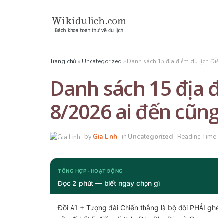
Trang chủ
»
Uncategorized
»
Danh sách 15 địa điểm du lịch Đi
Danh sách 15 địa đ
8/2026 ai đến cũn
by
Gia Linh
in
Uncategorized
Reading Time:
TỔNG HỢP · HOẠT ĐỘNG
Đọc 2 phút — biết ngay chọn gì
Đồi A1 + Tượng đài Chiến thắng là bộ đôi PHẢI ghé