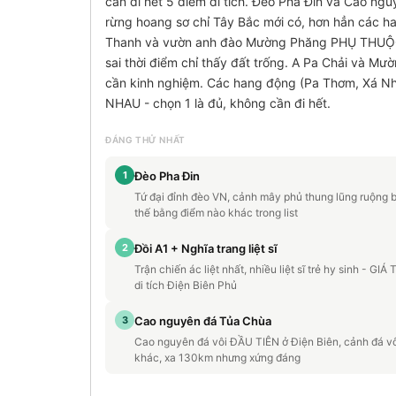
cần đi hết 5 điểm di tích. Đèo Pha Đin và Cao ng
rừng hoang sơ chỉ Tây Bắc mới có, hơn hẳn các 
Thanh và vườn anh đào Mường Phăng PHỤ THUỘC M
sai thời điểm chỉ thấy đất trống. A Pa Chải và M
cần kinh nghiệm. Các hang động (Pa Thơm, Xá Nh
NHAU - chọn 1 là đủ, không cần đi hết.
ĐÁNG THỬ NHẤT
1
Đèo Pha Đin
Tứ đại đỉnh đèo VN, cảnh mây phủ thung lũng ruộng 
thế bằng điểm nào khác trong list
2
Đồi A1 + Nghĩa trang liệt sĩ
Trận chiến ác liệt nhất, nhiều liệt sĩ trẻ hy sinh - GI
di tích Điện Biên Phủ
3
Cao nguyên đá Tủa Chùa
Cao nguyên đá vôi ĐẦU TIÊN ở Điện Biên, cảnh đá v
khác, xa 130km nhưng xứng đáng