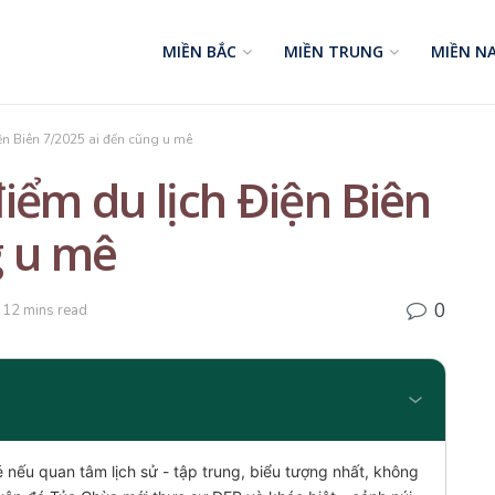
MIỀN BẮC
MIỀN TRUNG
MIỀN N
ện Biên 7/2025 ai đến cũng u mê
iểm du lịch Điện Biên
g u mê
0
 12 mins read
 nếu quan tâm lịch sử - tập trung, biểu tượng nhất, không