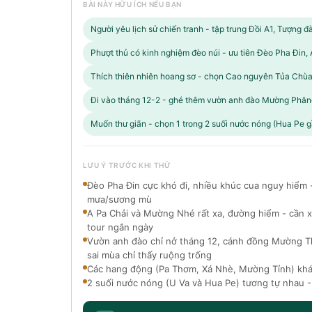
BÀI NÀY HỮU ÍCH NẾU BẠN
Người yêu lịch sử chiến tranh - tập trung Đồi A1, Tượng đài
Phượt thủ có kinh nghiệm đèo núi - ưu tiên Đèo Pha Đin
Thích thiên nhiên hoang sơ - chọn Cao nguyên Tủa Chùa
Đi vào tháng 12-2 - ghé thêm vườn anh đào Mường Phăn
Muốn thư giãn - chọn 1 trong 2 suối nước nóng (Hua Pe g
LƯU Ý TRƯỚC KHI THỬ
Đèo Pha Đin cực khó đi, nhiều khúc cua nguy hiểm - 
mưa/sương mù
A Pa Chải và Mường Nhé rất xa, đường hiểm - cần x
tour ngắn ngày
Vườn anh đào chỉ nở tháng 12, cánh đồng Mường Tha
sai mùa chỉ thấy ruộng trống
Các hang động (Pa Thơm, Xá Nhè, Mường Tỉnh) khá 
2 suối nước nóng (U Va và Hua Pe) tương tự nhau -