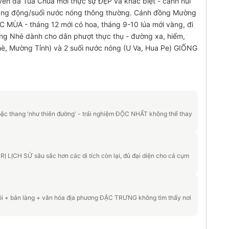
uyên đá Tủa Chùa mới thực sự ĐẸP và khác biệt - cảnh núi
hang động/suối nước nóng thông thường. Cánh đồng Mường
ÙA - tháng 12 mới có hoa, tháng 9-10 lúa mới vàng, đi
ường Nhé dành cho dân phượt thực thụ - đường xa, hiểm,
è, Mường Tỉnh) và 2 suối nước nóng (U Va, Hua Pe) GIỐNG
bậc thang 'như thiên đường' - trải nghiệm ĐỘC NHẤT không thể thay
Á TRỊ LỊCH SỬ sâu sắc hơn các di tích còn lại, đủ đại diện cho cả cụm
ôi + bản làng + văn hóa địa phương ĐẶC TRƯNG không tìm thấy nơi