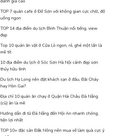
đánh giá cao
TOP 7 quán cafe ở Đồ Sơn với không gian cực chill, đồ
uống ngon
TOP 14 địa điểm du lịch Bình Thuận nổi tiếng, view
đẹp
Top 10 quán ăn vặt ở Cửa Lò ngon, rẻ, ghé một lần là
mê tít
10 địa điểm du lịch ở Sóc Sơn Hà Nội cảnh đẹp sơn
thủy hữu tình
Du lịch Hạ Long nên đặt khách sạn ở đâu, Bãi Cháy
hay Hòn Gai?
Địa chỉ 10 quán ăn chay ở Quận Hải Châu Đà Nẵng
(cũ) ăn là mê
Hướng dẫn đi từ Đà Nẵng đến Hội An nhanh chóng,
tiện lợi nhất
TOP 10+ đặc sản Đắk Nông nên mua về làm quà cực ý