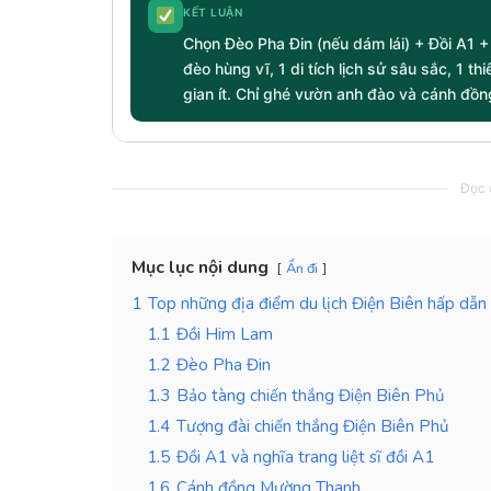
KẾT LUẬN
Chọn Đèo Pha Đin (nếu dám lái) + Đồi A1 +
đèo hùng vĩ, 1 di tích lịch sử sâu sắc, 1 t
gian ít. Chỉ ghé vườn anh đào và cánh đồ
Đọc c
Mục lục nội dung
Ẩn đi
1
Top những địa điểm du lịch Điện Biên hấp dẫn
1.1
Đồi Him Lam
1.2
Đèo Pha Đin
1.3
Bảo tàng chiến thắng Điện Biên Phủ
1.4
Tượng đài chiến thắng Điện Biên Phủ
1.5
Đồi A1 và nghĩa trang liệt sĩ đồi A1
1.6
Cánh đồng Mường Thanh