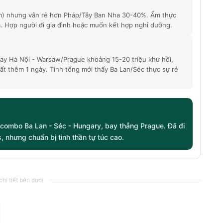
êm) nhưng vẫn rẻ hơn Pháp/Tây Ban Nha 30-40%. Ẩm thực
. Hợp người đi gia đình hoặc muốn kết hợp nghỉ dưỡng.
 bay Hà Nội - Warsaw/Prague khoảng 15-20 triệu khứ hồi,
mất thêm 1 ngày. Tính tổng mới thấy Ba Lan/Séc thực sự rẻ
 combo Ba Lan - Séc - Hungary, bay thẳng Prague. Đã đi
, nhưng chuẩn bị tinh thần tự túc cao.
hi tiết bên dưới