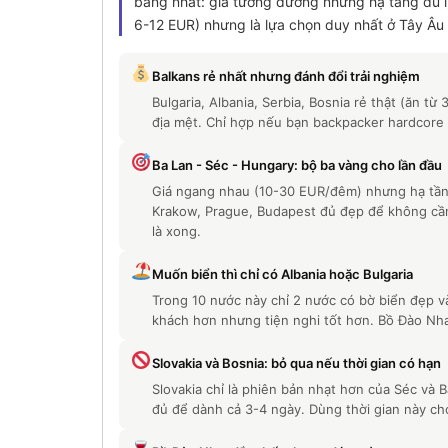
bằng nhất: giá tương đương nhưng hạ tầng du lị
6-12 EUR) nhưng là lựa chọn duy nhất ở Tây Âu
Balkans rẻ nhất nhưng đánh đổi trải nghiệm
Bulgaria, Albania, Serbia, Bosnia rẻ thật (ăn từ
địa mệt. Chỉ hợp nếu bạn backpacker hardcore
Ba Lan - Séc - Hungary: bộ ba vàng cho lần đầu
Giá ngang nhau (10-30 EUR/đêm) nhưng hạ tầng 
Krakow, Prague, Budapest đủ đẹp để không cần 
là xong.
Muốn biển thì chỉ có Albania hoặc Bulgaria
Trong 10 nước này chỉ 2 nước có bờ biển đẹp và
khách hơn nhưng tiện nghi tốt hơn. Bồ Đào Nha
Slovakia và Bosnia: bỏ qua nếu thời gian có hạn
Slovakia chỉ là phiên bản nhạt hơn của Séc và
đủ để dành cả 3-4 ngày. Dùng thời gian này ch