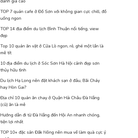
đánh giá cao
TOP 7 quán cafe ở Đồ Sơn với không gian cực chill, đồ
uống ngon
TOP 14 địa điểm du lịch Bình Thuận nổi tiếng, view
đẹp
Top 10 quán ăn vặt ở Cửa Lò ngon, rẻ, ghé một lần là
mê tít
10 địa điểm du lịch ở Sóc Sơn Hà Nội cảnh đẹp sơn
thủy hữu tình
Du lịch Hạ Long nên đặt khách sạn ở đâu, Bãi Cháy
hay Hòn Gai?
Địa chỉ 10 quán ăn chay ở Quận Hải Châu Đà Nẵng
(cũ) ăn là mê
Hướng dẫn đi từ Đà Nẵng đến Hội An nhanh chóng,
tiện lợi nhất
TOP 10+ đặc sản Đắk Nông nên mua về làm quà cực ý