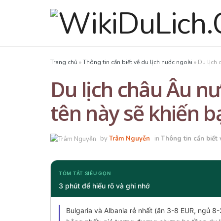
Trang chủ
»
Thông tin cần biết về du lịch nước ngoài
»
Du lịch 
Du lịch châu Âu nư
tên này sẽ khiến b
by
Trâm Nguyễn
in
Thông tin cần biết 
TÓM TẮT SIÊU GỌN
3 phút để hiểu rõ và ghi nhớ
Bulgaria và Albania rẻ nhất (ăn 3-8 EUR, ngủ 8-