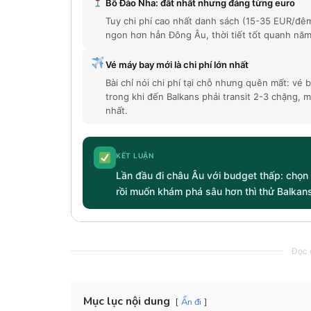
Bồ Đào Nha: đắt nhất nhưng đáng từng euro
Tuy chi phí cao nhất danh sách (15-35 EUR/đ
ngon hơn hẳn Đông Âu, thời tiết tốt quanh năm
Vé máy bay mới là chi phí lớn nhất
Bài chỉ nói chi phí tại chỗ nhưng quên mất: vé
trong khi đến Balkans phải transit 2-3 chặng, 
nhất.
KẾT LUẬN
Lần đầu đi châu Âu với budget thấp: chọn
rồi muốn khám phá sâu hơn thì thử Balkans
Đọc c
Mục lục nội dung
Ẩn đi