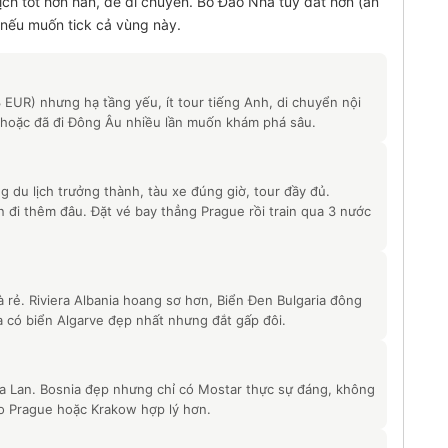
ch tốt hơn hẳn, dễ di chuyển. Bồ Đào Nha tuy đắt hơn (ăn
 nếu muốn tick cả vùng này.
 3 EUR) nhưng hạ tầng yếu, ít tour tiếng Anh, di chuyển nội
 hoặc đã đi Đông Âu nhiều lần muốn khám phá sâu.
du lịch trưởng thành, tàu xe đúng giờ, tour đầy đủ.
đi thêm đâu. Đặt vé bay thẳng Prague rồi train qua 3 nước
 rẻ. Riviera Albania hoang sơ hơn, Biển Đen Bulgaria đông
 có biển Algarve đẹp nhất nhưng đắt gấp đôi.
 Ba Lan. Bosnia đẹp nhưng chỉ có Mostar thực sự đáng, không
o Prague hoặc Krakow hợp lý hơn.