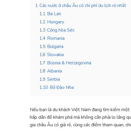
1
Các nước ở châu Âu có chi phí du lịch rẻ nhất
1.1
Ba Lan
1.2
Hungary
1.3
Cộng hòa Séc
1.4
Romania
1.5
Bulgaria
1.6
Slovakia
1.7
Bosnia & Herzegovina
1.8
Albania
1.9
Serbia
1.10
Bồ Đào Nha
Nếu bạn là du khách Việt Nam đang tìm kiếm một ch
hấp dẫn để khám phá mà không cần phải lo lắng quá 
gia châu Âu có giá rẻ, cùng các điểm tham quan, chi