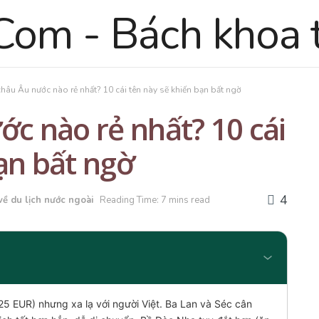
châu Âu nước nào rẻ nhất? 10 cái tên này sẽ khiến bạn bất ngờ
ớc nào rẻ nhất? 10 cái
ạn bất ngờ
4
về du lịch nước ngoài
Reading Time: 7 mins read
25 EUR) nhưng xa lạ với người Việt. Ba Lan và Séc cân