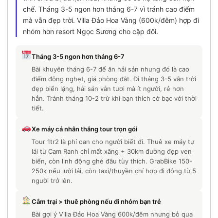
chế. Tháng 3-5 ngon hơn tháng 6-7 vì tránh cao điểm
mà vẫn đẹp trời. Villa Đảo Hoa Vàng (600k/đêm) hợp đi
nhóm hơn resort Ngọc Sương cho cặp đôi.
Tháng 3-5 ngon hơn tháng 6-7
Bài khuyên tháng 6-7 để ăn hải sản nhưng đó là cao
điểm đông nghẹt, giá phòng đắt. Đi tháng 3-5 vẫn trời
đẹp biển lặng, hải sản vẫn tươi mà ít người, rẻ hơn
hẳn. Tránh tháng 10-2 trừ khi bạn thích cờ bạc với thời
tiết.
Xe máy cá nhân thắng tour trọn gói
Tour 1tr2 là phí oan cho người biết đi. Thuê xe máy tự
lái từ Cam Ranh chỉ mất xăng + 30km đường đẹp ven
biển, còn linh động ghé đâu tùy thích. GrabBike 150-
250k nếu lười lái, còn taxi/thuyền chỉ hợp đi đông từ 5
người trở lên.
Cắm trại > thuê phòng nếu đi nhóm bạn trẻ
Bài gợi ý Villa Đảo Hoa Vàng 600k/đêm nhưng bỏ qua