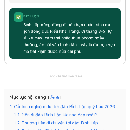
KẾT LUẬN
Bình Lập xứng đáng đi nếu bạn chán cảnh du
lịch đông đúc kiểu Nha Trang. Đi tháng 3-5, tự
lái xe máy, cắm trại hoặc thuê phòng ngày
thường, ăn hải sản bình dân - vậy là đủ trọn vẹn
mà tiết kiệm được nửa chi phí.
Đọc chi tiết bên dưới
Mục lục nội dung
Ẩn đi
1
Các kinh nghiệm du lịch đảo Bình Lập quý báu 2026
1.1
Nên đi đảo Bình Lập lúc nào đẹp nhất?
1.2
Phương tiện di chuyển tới đảo Bình Lập