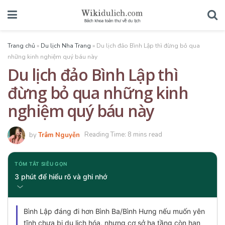
Trang chủ
»
Du lịch Nha Trang
»
Du lịch đảo Bình Lập thì đừng bỏ qua
những kinh nghiệm quý báu này
Du lịch đảo Bình Lập thì
đừng bỏ qua những kinh
nghiệm quý báu này
by
Trâm Nguyễn
Reading Time: 8 mins read
TÓM TẮT SIÊU GỌN
3 phút để hiểu rõ và ghi nhớ
Bình Lập đáng đi hơn Bình Ba/Bình Hưng nếu muốn yên
tĩnh chưa bị du lịch hóa, nhưng cơ sở hạ tầng còn hạn