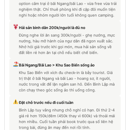
option cắm trại ở bãi Ngang/bãi Lao - vừa free vừa trải
nghiệm thật. Chỉ thuê phòng khi đi cặp đôi muốn tiện
nghi hoặc nhóm người lớn tuổi không quen camping.
Hải sản bình dân 200k/người là đủ no
Đừng nghe lời ăn sang 300k/người - ghẹ nướng, mực
nướng, hàu mỡ hành của ngư dân đã ngon xuất sắc.
Nhớ hỏi giá trước khi gọi món, mua hải sản sống về
đất liền rẻ hơn ăn tại chỗ nếu biết chế biến.
Bãi Ngang/Bãi Lao > Khu Sao Biển sống ảo
Khu Sao Biển với xích đu check-in là bẫy tourist. Giá
trị thật ở bãi Ngang và bãi Lao - hoang sơ, ít người,
nước trong vắt để lặn ngắm san hô. Đến Bình Lập mà
còn chạy theo góc sống ảo thì uổng công.
Đặt chỗ trước nếu đi cuối tuần
Bình Lập tuy vắng nhưng chỗ nghỉ có hạn. Đi thứ 2-4
giá rẻ hơn 150k/đêm (450k thay vì 600k) và thoải mái
hơn nhiều. Cuối tuần phải book trước qua số liên hệ
trong bài, đừng ăn may đến nơi rồi tính.