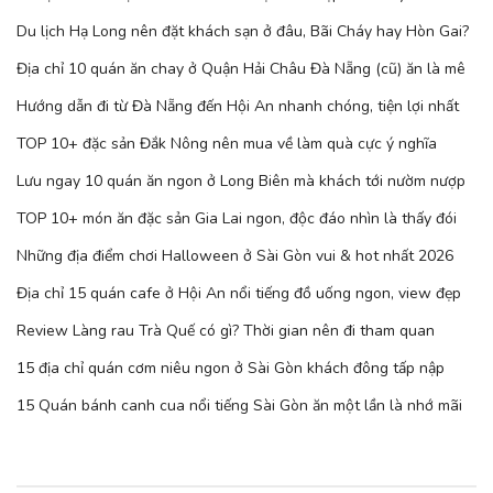
Du lịch Hạ Long nên đặt khách sạn ở đâu, Bãi Cháy hay Hòn Gai?
Địa chỉ 10 quán ăn chay ở Quận Hải Châu Đà Nẵng (cũ) ăn là mê
Hướng dẫn đi từ Đà Nẵng đến Hội An nhanh chóng, tiện lợi nhất
TOP 10+ đặc sản Đắk Nông nên mua về làm quà cực ý nghĩa
Lưu ngay 10 quán ăn ngon ở Long Biên mà khách tới nườm nượp
TOP 10+ món ăn đặc sản Gia Lai ngon, độc đáo nhìn là thấy đói
Những địa điểm chơi Halloween ở Sài Gòn vui & hot nhất 2026
Địa chỉ 15 quán cafe ở Hội An nổi tiếng đồ uống ngon, view đẹp
Review Làng rau Trà Quế có gì? Thời gian nên đi tham quan
15 địa chỉ quán cơm niêu ngon ở Sài Gòn khách đông tấp nập
15 Quán bánh canh cua nổi tiếng Sài Gòn ăn một lần là nhớ mãi