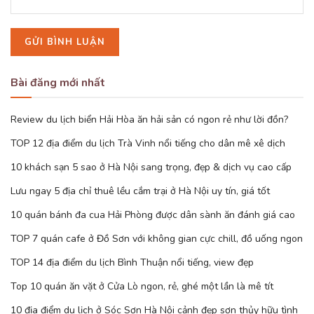
Bài đăng mới nhất
Review du lịch biển Hải Hòa ăn hải sản có ngon rẻ như lời đồn?
TOP 12 địa điểm du lịch Trà Vinh nổi tiếng cho dân mê xê dịch
10 khách sạn 5 sao ở Hà Nội sang trọng, đẹp & dịch vụ cao cấp
Lưu ngay 5 địa chỉ thuê lều cắm trại ở Hà Nội uy tín, giá tốt
10 quán bánh đa cua Hải Phòng được dân sành ăn đánh giá cao
TOP 7 quán cafe ở Đồ Sơn với không gian cực chill, đồ uống ngon
TOP 14 địa điểm du lịch Bình Thuận nổi tiếng, view đẹp
Top 10 quán ăn vặt ở Cửa Lò ngon, rẻ, ghé một lần là mê tít
10 địa điểm du lịch ở Sóc Sơn Hà Nội cảnh đẹp sơn thủy hữu tình