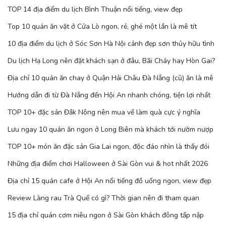
TOP 14 địa điểm du lịch Bình Thuận nổi tiếng, view đẹp
Top 10 quán ăn vặt ở Cửa Lò ngon, rẻ, ghé một lần là mê tít
10 địa điểm du lịch ở Sóc Sơn Hà Nội cảnh đẹp sơn thủy hữu tình
Du lịch Hạ Long nên đặt khách sạn ở đâu, Bãi Cháy hay Hòn Gai?
Địa chỉ 10 quán ăn chay ở Quận Hải Châu Đà Nẵng (cũ) ăn là mê
Hướng dẫn đi từ Đà Nẵng đến Hội An nhanh chóng, tiện lợi nhất
TOP 10+ đặc sản Đắk Nông nên mua về làm quà cực ý nghĩa
Lưu ngay 10 quán ăn ngon ở Long Biên mà khách tới nườm nượp
TOP 10+ món ăn đặc sản Gia Lai ngon, độc đáo nhìn là thấy đói
Những địa điểm chơi Halloween ở Sài Gòn vui & hot nhất 2026
Địa chỉ 15 quán cafe ở Hội An nổi tiếng đồ uống ngon, view đẹp
Review Làng rau Trà Quế có gì? Thời gian nên đi tham quan
15 địa chỉ quán cơm niêu ngon ở Sài Gòn khách đông tấp nập