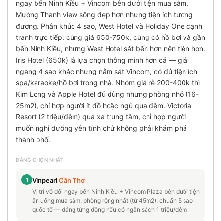
ngay bến Ninh Kiều + Vincom bên dưới tiện mua sắm,
Mường Thanh view sông đẹp hơn nhưng tiện ích tương
đương. Phân khúc 4 sao, West Hotel và Holiday One cạnh
tranh trực tiếp: cùng giá 650-750k, cùng có hồ bơi và gần
bến Ninh Kiều, nhưng West Hotel sát bến hơn nên tiện hơn.
Iris Hotel (650k) là lựa chọn thông minh hơn cả — giá
ngang 4 sao khác nhưng nằm sát Vincom, có đủ tiện ích
spa/karaoke/hồ bơi trong nhà. Nhóm giá rẻ 200-400k thì
Kim Long và Apple Hotel đủ dùng nhưng phòng nhỏ (16-
25m2), chỉ hợp người ít đồ hoặc ngủ qua đêm. Victoria
Resort (2 triệu/đêm) quá xa trung tâm, chỉ hợp người
muốn nghỉ dưỡng yên tĩnh chứ không phải khám phá
thành phố.
ĐÁNG CHỌN NHẤT
1
Vinpearl
Cần Thơ
Vị trí vô đối ngay bến Ninh Kiều + Vincom Plaza bên dưới tiện
ăn uống mua sắm, phòng rộng nhất (từ 45m2), chuẩn 5 sao
quốc tế — đáng từng đồng nếu có ngân sách 1 triệu/đêm