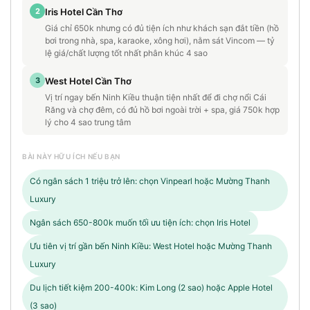
2
Iris Hotel Cần Thơ
Giá chỉ 650k nhưng có đủ tiện ích như khách sạn đắt tiền (hồ
bơi trong nhà, spa, karaoke, xông hơi), nằm sát Vincom — tỷ
lệ giá/chất lượng tốt nhất phân khúc 4 sao
3
West Hotel Cần Thơ
Vị trí ngay bến Ninh Kiều thuận tiện nhất để đi chợ nổi Cái
Răng và chợ đêm, có đủ hồ bơi ngoài trời + spa, giá 750k hợp
lý cho 4 sao trung tâm
BÀI NÀY HỮU ÍCH NẾU BẠN
Có ngân sách 1 triệu trở lên: chọn Vinpearl hoặc Mường Thanh
Luxury
Ngân sách 650-800k muốn tối ưu tiện ích: chọn Iris Hotel
Ưu tiên vị trí gần bến Ninh Kiều: West Hotel hoặc Mường Thanh
Luxury
Du lịch tiết kiệm 200-400k: Kim Long (2 sao) hoặc Apple Hotel
(3 sao)