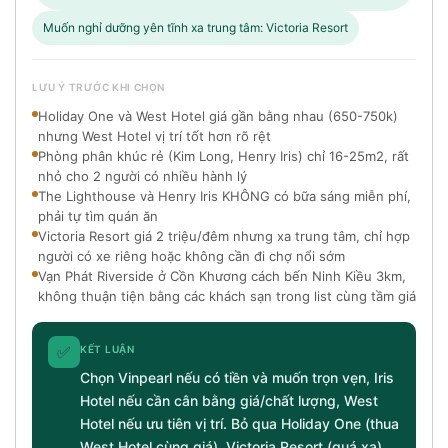
Muốn nghỉ dưỡng yên tĩnh xa trung tâm: Victoria Resort
LƯU Ý TRƯỚC KHI CHỌN
Holiday One và West Hotel giá gần bằng nhau (650-750k)
nhưng West Hotel vị trí tốt hơn rõ rệt
Phòng phân khúc rẻ (Kim Long, Henry Iris) chỉ 16-25m2, rất
nhỏ cho 2 người có nhiều hành lý
The Lighthouse và Henry Iris KHÔNG có bữa sáng miễn phí,
phải tự tìm quán ăn
Victoria Resort giá 2 triệu/đêm nhưng xa trung tâm, chỉ hợp
người có xe riêng hoặc không cần đi chợ nổi sớm
Vạn Phát Riverside ở Cồn Khương cách bến Ninh Kiều 3km,
không thuận tiện bằng các khách sạn trong list cùng tầm giá
✅
KẾT LUẬN
Chọn Vinpearl nếu có tiền và muốn trọn vẹn, Iris
Hotel nếu cần cân bằng giá/chất lượng, West
Hotel nếu ưu tiên vị trí. Bỏ qua Holiday One (thua
West Hotel cùng giá), Victoria Resort (quá xa),