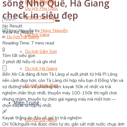
sông Nho Quế, Hà Giang
Du lịch Hạ Long
Du lịch Cần Thơ
Du lịch Phú Quốc
check in siêu đẹp
Du lịch Tam Đảo
No Result
by
Ngọc Nguyễn
View All Result
Du lịch Sapa
in
Du lịch Hà Giang
Reading Time: 7 mins read
0
Du lịch Sầm Sơn
Tóm tắt siêu gọn
3 phút để hiểu rõ và ghi nhớ
Du lịch Hà Giang
Bến Xín Cái đáng đi hơn Tà Làng vì xuất phát từ Mã Pì Lèng
nên cảnh đẹp hơn, còn Tà Làng chỉ hợp nếu bạn ở Đồng Văn và
Du lịch Ninh Bình
sợ đường dốc. Về phương tiện: kayak 50k rẻ nhất và trải
nghiệm chân thực nhất, thuyền máy 100-150k thì ngồi chơi
nhưng nhàm, thuyền tự chèo giá ngang máy mà mệt hơn —
Miền Trung
chọn kayak là hợp lý nhất.
🛶
Kayak thắng áp đảo về giá trị trải nghiệm
Du lịch Đà Nẵng
Chỉ 50k/người mà được chèo tự do, gần sát mặt nước, chụp ảnh