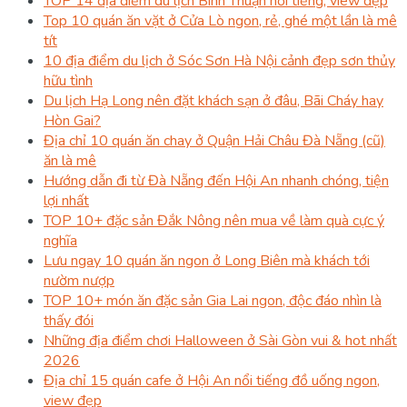
TOP 14 địa điểm du lịch Bình Thuận nổi tiếng, view đẹp
Top 10 quán ăn vặt ở Cửa Lò ngon, rẻ, ghé một lần là mê
tít
10 địa điểm du lịch ở Sóc Sơn Hà Nội cảnh đẹp sơn thủy
hữu tình
Du lịch Hạ Long nên đặt khách sạn ở đâu, Bãi Cháy hay
Hòn Gai?
Địa chỉ 10 quán ăn chay ở Quận Hải Châu Đà Nẵng (cũ)
ăn là mê
Hướng dẫn đi từ Đà Nẵng đến Hội An nhanh chóng, tiện
lợi nhất
TOP 10+ đặc sản Đắk Nông nên mua về làm quà cực ý
nghĩa
Lưu ngay 10 quán ăn ngon ở Long Biên mà khách tới
nườm nượp
TOP 10+ món ăn đặc sản Gia Lai ngon, độc đáo nhìn là
thấy đói
Những địa điểm chơi Halloween ở Sài Gòn vui & hot nhất
2026
Địa chỉ 15 quán cafe ở Hội An nổi tiếng đồ uống ngon,
view đẹp