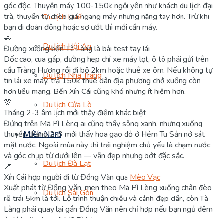
góc độc. Thuyền máy 100-150k ngồi yên như khách du lịch đại
trà, thuyền tự chèo giá ngang máy nhưng nặng tay hơn. Trừ khi
Du lịch Huế
bạn đi đoàn đông hoặc sợ ướt thì mới cần máy.
🚗
Du lịch Hội An
Đường xuống bến Tà Làng là bài test tay lái
Dốc cao, cua gấp, đường hẹp chỉ xe máy lọt, ô tô phải gửi trên
cầu Tràng Hương rồi đi bộ 2km hoặc thuê xe ôm. Nếu không tự
Du lịch Nha Trang
tin lái xe máy, trả 150k thuê dân địa phương chở xuống còn
hơn liều mạng. Bến Xín Cái cũng khó nhưng ít hiểm hơn.
🌸
Du lịch Cửa Lò
Tháng 2-3 âm lịch mới thấy điểm khác biệt
Đứng trên Mã Pì Lèng ai cũng thấy sông xanh, nhưng xuống
Miền Nam
thuyền tháng 2-3 mới thấy hoa gạo đỏ ở Hẻm Tu Sản nở sát
mặt nước. Ngoài mùa này thì trải nghiệm chủ yếu là chạm nước
và góc chụp từ dưới lên — vẫn đẹp nhưng bớt đặc sắc.
Du lịch Đà Lạt
📍
Xín Cái hợp người đi từ Đồng Văn qua
Mèo Vạc
Xuất phát từ Đồng Văn, men theo Mã Pì Lèng xuống chân đèo
Du lịch Sài Gòn
rẽ trái 5km là tới. Lộ trình thuận chiều và cảnh đẹp dần, còn Tà
Làng phải quay lại gần Đồng Văn nên chỉ hợp nếu bạn ngủ đêm