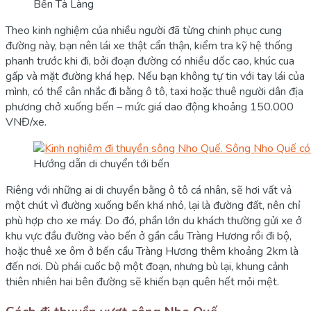
Bến Tà Làng
Theo kinh nghiệm của nhiều người đã từng chinh phục cung
đường này, bạn nên lái xe thật cẩn thận, kiểm tra kỹ hệ thống
phanh trước khi đi, bởi đoạn đường có nhiều dốc cao, khúc cua
gấp và mặt đường khá hẹp. Nếu bạn không tự tin với tay lái của
mình, có thể cân nhắc đi bằng ô tô, taxi hoặc thuê người dân địa
phương chở xuống bến – mức giá dao động khoảng 150.000
VNĐ/xe.
Hướng dẫn di chuyển tới bến
Riêng với những ai di chuyển bằng ô tô cá nhân, sẽ hơi vất vả
một chút vì đường xuống bến khá nhỏ, lại là đường đất, nên chỉ
phù hợp cho xe máy. Do đó, phần lớn du khách thường gửi xe ở
khu vực đầu đường vào bến ở gần cầu Tràng Hương rồi đi bộ,
hoặc thuê xe ôm ở bến cầu Tràng Hương thêm khoảng 2km là
đến nơi. Dù phải cuốc bộ một đoạn, nhưng bù lại, khung cảnh
thiên nhiên hai bên đường sẽ khiến bạn quên hết mỏi mệt.