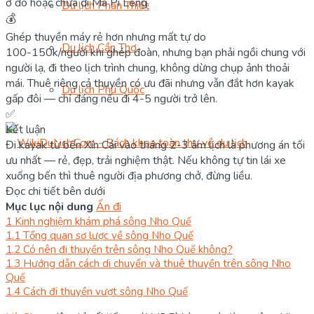
ở đó hoặc chưa đi Mã Pì Lèng.
Du lịch Phan Thiết
💰
Ghép thuyền máy rẻ hơn nhưng mất tự do
Du lịch Cần Thơ
100-150k/người khi ghép đoàn, nhưng bạn phải ngồi chung với
người lạ, đi theo lịch trình chung, không dừng chụp ảnh thoải
mái. Thuê riêng cả thuyền có ưu đãi nhưng vẫn đắt hơn kayak
Du lịch Phú Quốc
gấp đôi — chỉ đáng nếu đi 4-5 người trở lên.
✅
Kết luận
Đi kayak từ bến Xín Cái vào tháng 2-3 âm lịch là phương án tối
ưu nhất — rẻ, đẹp, trải nghiệm thật. Nếu không tự tin lái xe
xuống bến thì thuê người địa phương chở, đừng liều.
Đọc chi tiết bên dưới
Mục lục nội dung
Ẩn đi
1
Kinh nghiệm khám phá sông Nho Quế
1.1
Tổng quan sơ lược về sông Nho Quế
1.2
Có nên đi thuyền trên sông Nho Quế không?
1.3
Hướng dẫn cách di chuyển và thuê thuyền trên sông Nho
Quế
1.4
Cách đi thuyền vượt sông Nho Quế