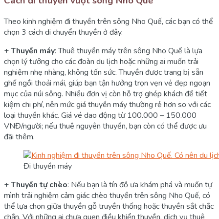
Cách đi thuyền vượt sông Nho Quế
Theo kinh nghiệm đi thuyền trên sông Nho Quế, các bạn có thể
chọn 3 cách di chuyển thuyền ở đây.
+
Thuyền máy
: Thuê thuyền máy trên sông Nho Quế là lựa
chọn lý tưởng cho các đoàn du lịch hoặc những ai muốn trải
nghiệm nhẹ nhàng, không tốn sức. Thuyền được trang bị sẵn
ghế ngồi thoải mái, giúp bạn tận hưởng trọn vẹn vẻ đẹp ngoạn
mục của núi sông. Nhiều đơn vị còn hỗ trợ ghép khách để tiết
kiệm chi phí, nên mức giá thuyền máy thường rẻ hơn so với các
loại thuyền khác. Giá vé dao động từ 100.000 – 150.000
VNĐ/người; nếu thuê nguyên thuyền, bạn còn có thể được ưu
đãi thêm.
Đi thuyền máy
+
Thuyền tự chèo
: Nếu bạn là tín đồ ưa khám phá và muốn tự
mình trải nghiệm cảm giác chèo thuyền trên sông Nho Quế, có
thể lựa chọn giữa thuyền gỗ truyền thống hoặc thuyền sắt chắc
chắn. Với những ai chưa quen điều khiển thuyền, dịch vụ thuê