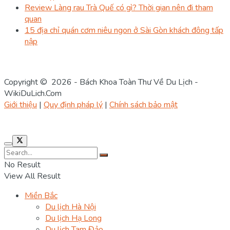
Review Làng rau Trà Quế có gì? Thời gian nên đi tham
quan
15 địa chỉ quán cơm niêu ngon ở Sài Gòn khách đông tấp
nập
Copyright © 2026 - Bách Khoa Toàn Thư Về Du Lịch -
WikiDuLich.Com
Giới thiệu
|
Quy định pháp lý
|
Chính sách bảo mật
No Result
View All Result
Miền Bắc
Du lịch Hà Nội
Du lịch Hạ Long
Du lịch Tam Đảo