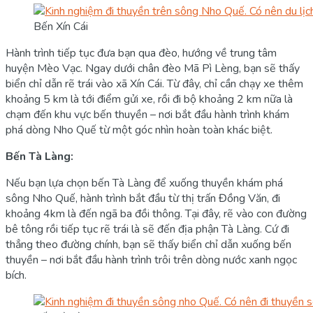
Bến Xín Cái
Hành trình tiếp tục đưa bạn qua đèo, hướng về trung tâm
huyện Mèo Vạc. Ngay dưới chân đèo Mã Pì Lèng, bạn sẽ thấy
biển chỉ dẫn rẽ trái vào xã Xín Cái. Từ đây, chỉ cần chạy xe thêm
khoảng 5 km là tới điểm gửi xe, rồi đi bộ khoảng 2 km nữa là
chạm đến khu vực bến thuyền – nơi bắt đầu hành trình khám
phá dòng Nho Quế từ một góc nhìn hoàn toàn khác biệt.
Bến Tà Làng:
Nếu bạn lựa chọn bến Tà Làng để xuống thuyền khám phá
sông Nho Quế, hành trình bắt đầu từ thị trấn Đồng Văn, đi
khoảng 4km là đến ngã ba đồi thông. Tại đây, rẽ vào con đường
bê tông rồi tiếp tục rẽ trái là sẽ đến địa phận Tà Làng. Cứ đi
thẳng theo đường chính, bạn sẽ thấy biển chỉ dẫn xuống bến
thuyền – nơi bắt đầu hành trình trôi trên dòng nước xanh ngọc
bích.