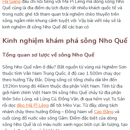
Hà Giang
đâu chỉ nổi tiếng với Mã Pì Lèng mà dòng sông Nho
Quế cũng là địa điểm du lịch được rất nhiều khách quốc tế và
trong nước ghé tới tham quan trải nghiệm chèo thuyền trên
sông, ngắm nhìn khung cảnh tuyệt vời. Vậy bài viết này sẽ là
kinh nghiệm đi sông Nho Quế để các bạn có
Kinh nghiệm khám phá sông Nho Quế
Tổng quan sơ lược về sông Nho Quế
Sông Nho Quế nằm ở đâu? Bắt nguồn từ vùng núi Nghiêm Sơn
thuộc tỉnh Vân Nam Trung Quốc, ở độ cao 1.500m chạy dọc
theo hướng Tây Bắc. Dòng sông có tổng chiều dài lên đến
192Km trong đó 46km thuộc địa phận Việt Nam. Tính từ địa
giới hành chính Việt Nam thì sông Nho Quế chảy từ địa phận
thôn Séo Lủng, xã Lũng Cú, Đồng Văn, đi qua hẻm vực Tu Sản
rồi dọc
đèo Mã Pì Lèng
để tới Mèo Vạc. Từ đây, dòng tách
nhánh chảy theo hướng Đông – Đông Nam về
Cao Bằng
và
cuối cùng đổ nước vào sông Gâm. Điểm đặc biệt của dòng
sông Nho Quế là có màu nước xanh ngọc bích cực ấn tượng, tạo