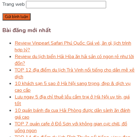
Trang web
Bài đăng mới nhất
Review Vinpearl Safari Phú Quốc: Giá vé, ăn gì, lịch trình
hợp lý?
Review du lịch biển Hải Hòa ăn hải sản có ngon rẻ như lời
đồn?
TOP 12 địa điểm du lịch Trà Vinh nổi tiếng cho dân mê xê
dịch
10 khách sạn 5 sao ở Hà Nội sang trọng, đẹp & dịch vụ
cao cấp
Lưu ngay 5 địa chỉ thuê lều cắm trại ở Hà Nội uy tín, giá
tốt
10 quán bánh đa cua Hải Phòng được dân sành ăn đánh
giá cao
TOP 7 quán cafe ở Đồ Sơn với không gian cực chill, đồ
uống ngon