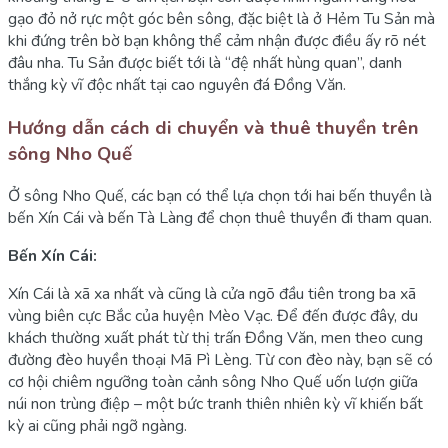
gạo đỏ nở rực một góc bên sông, đặc biệt là ở Hẻm Tu Sản mà
khi đứng trên bờ bạn không thể cảm nhận được điều ấy rõ nét
đâu nha. Tu Sản được biết tới là “đệ nhất hùng quan”, danh
thắng kỳ vĩ độc nhất tại cao nguyên đá Đồng Văn.
Hướng dẫn cách di chuyển và thuê thuyền trên
sông Nho Quế
Ở sông Nho Quế, các bạn có thể lựa chọn tới hai bến thuyền là
bến Xín Cái và bến Tà Làng để chọn thuê thuyền đi tham quan.
Bến Xín Cái:
Xín Cái là xã xa nhất và cũng là cửa ngõ đầu tiên trong ba xã
vùng biên cực Bắc của huyện Mèo Vạc. Để đến được đây, du
khách thường xuất phát từ thị trấn Đồng Văn, men theo cung
đường đèo huyền thoại Mã Pì Lèng. Từ con đèo này, bạn sẽ có
cơ hội chiêm ngưỡng toàn cảnh sông Nho Quế uốn lượn giữa
núi non trùng điệp – một bức tranh thiên nhiên kỳ vĩ khiến bất
kỳ ai cũng phải ngỡ ngàng.