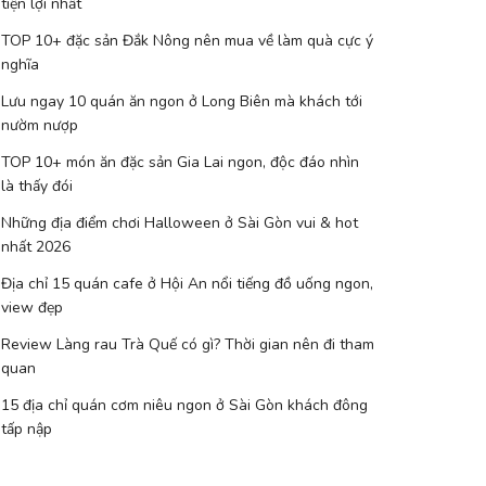
tiện lợi nhất
TOP 10+ đặc sản Đắk Nông nên mua về làm quà cực ý
nghĩa
Lưu ngay 10 quán ăn ngon ở Long Biên mà khách tới
nườm nượp
TOP 10+ món ăn đặc sản Gia Lai ngon, độc đáo nhìn
là thấy đói
Những địa điểm chơi Halloween ở Sài Gòn vui & hot
nhất 2026
Địa chỉ 15 quán cafe ở Hội An nổi tiếng đồ uống ngon,
view đẹp
Review Làng rau Trà Quế có gì? Thời gian nên đi tham
quan
15 địa chỉ quán cơm niêu ngon ở Sài Gòn khách đông
tấp nập