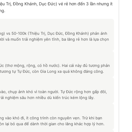
iệu Trị, Đồng Khánh, Dục Đức) vé rẻ hơn đến 3 lần nhưng ít
ng.
ng) vs 50-100k (Thiệu Trị, Dục Đức, Đồng Khánh) phản ánh
i và muốn trải nghiệm yên tĩnh, ba lăng rẻ hơn là lựa chọn
ức (thơ mộng, rộng, có hồ nước). Hai cái này đủ tương phản
tương tự Tự Đức, còn Gia Long xa quá không đáng công.
vào, chụp ảnh khó vì toàn người. Tự Đức rộng hơn gấp đôi,
ải nghiệm sâu hơn nhiều dù kiến trúc kém lộng lẫy.
 vào khó đi, ít công trình còn nguyên vẹn. Trừ khi bạn
òn lại bỏ qua để dành thời gian cho lăng khác hợp lý hơn.