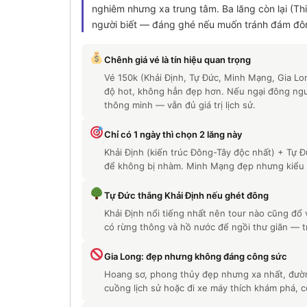
nghiêm nhưng xa trung tâm. Ba lăng còn lại (Th
người biết — đáng ghé nếu muốn tránh đám đô
Chênh giá vé là tín hiệu quan trọng
Vé 150k (Khải Định, Tự Đức, Minh Mạng, Gia Lo
độ hot, không hẳn đẹp hơn. Nếu ngại đông ngườ
thông minh — vẫn đủ giá trị lịch sử.
Chỉ có 1 ngày thì chọn 2 lăng này
Khải Định (kiến trúc Đông-Tây độc nhất) + Tự Đ
để không bị nhàm. Minh Mạng đẹp nhưng kiểu 
Tự Đức thắng Khải Định nếu ghét đông
Khải Định nổi tiếng nhất nên tour nào cũng đổ 
có rừng thông và hồ nước để ngồi thư giãn — tr
Gia Long: đẹp nhưng không đáng công sức
Hoang sơ, phong thủy đẹp nhưng xa nhất, đường
cuồng lịch sử hoặc đi xe máy thích khám phá, c