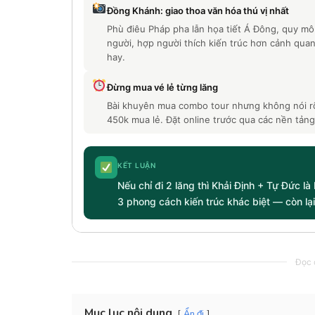
Đồng Khánh: giao thoa văn hóa thú vị nhất
Phù điêu Pháp pha lẫn họa tiết Á Đông, quy mô
người, hợp người thích kiến trúc hơn cảnh qua
hay.
Đừng mua vé lẻ từng lăng
Bài khuyên mua combo tour nhưng không nói rõ
450k mua lẻ. Đặt online trước qua các nền tảng
KẾT LUẬN
Nếu chỉ đi 2 lăng thì Khải Định + Tự Đức 
3 phong cách kiến trúc khác biệt — còn lại
Đọc c
Mục lục nội dung
Ẩn đi