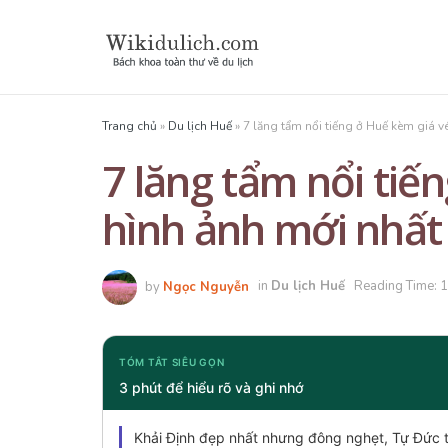
Trang chủ
»
Du lịch Huế
»
7 lăng tẩm nổi tiếng ở Huế kèm giá v
7 lăng tẩm nổi tiế
hình ảnh mới nhất
by
Ngọc Nguyễn
in
Du lịch Huế
Reading Time: 
TÓM TẮT SIÊU GỌN
3 phút để hiểu rõ và ghi nhớ
Khải Định đẹp nhất nhưng đông nghẹt, Tự Đức t