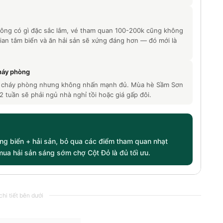
hông có gì đặc sắc lắm, vé tham quan 100-200k cũng không
 gian tắm biển và ăn hải sản sẽ xứng đáng hơn — đó mới là
cháy phòng
chí cháy phòng nhưng không nhấn mạnh đủ. Mùa hè Sầm Sơn
 tuần sẽ phải ngủ nhà nghỉ tồi hoặc giá gấp đôi.
ng biển + hải sản, bỏ qua các điểm tham quan nhạt
mua hải sản sáng sớm chợ Cột Đỏ là đủ tối ưu.
hi tiết bên dưới