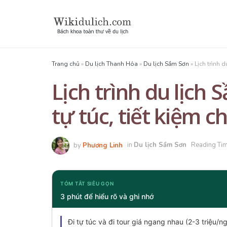
Trang chủ
»
Du lịch Thanh Hóa
»
Du lịch Sầm Sơn
»
Lịch trình d
Lịch trình du lịch
tự túc, tiết kiệm ch
by
Phương Linh
in
Du lịch Sầm Sơn
Reading Tim
TÓM TẮT SIÊU GỌN
3 phút để hiểu rõ và ghi nhớ
Đi tự túc và đi tour giá ngang nhau (2-3 triệu/n