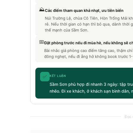
⛰️
Các điểm tham quan khá nhạt, ưu tiên biển
Núi Trường Lệ, chùa Cô Tiên, Hòn Trống Mái k
rẻ. Nếu thời gian có hạn thì bỏ qua, dành thời
thế mạnh của Sầm Sơn.
📅
Đặt phòng trước nếu đi mùa hè, nếu không sẽ 
Bài nhắc giá phòng cao điểm tăng cao, thậm 
đông nghẹt, nếu đi ẵng hở không book trước 1-2
✅
KẾT LUẬN
Sầm Sơn phù hợp đi nhanh 3 ngày: tập tru
nhẽo. Đi xe khách, ở khách sạn bình dân, 
Đọc c