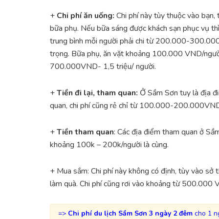
+
Chi phí ăn uống:
Chi phí này tùy thuộc vào bạn,
bữa phụ. Nếu bữa sáng được khách sạn phục vụ thì 
trung bình mỗi người phải chi từ 200.000-300.00
trọng. Bữa phụ, ăn vặt khoảng 100.000 VND/người
700.000VND- 1,5 triệu/ người.
+
Tiền đi lại, tham quan:
Ở Sầm Sơn tuy là địa đi
quan, chi phí cũng rẻ chỉ từ 100.000-200.000VND
+
Tiền tham quan
: Các địa điểm tham quan ở Sầm 
khoảng 100k – 200k/người là cùng.
+ Mua sắm: Chi phí này không có định, tùy vào sở t
làm quà. Chi phí cũng rơi vào khoảng từ 500.000 
=>
Chi phí du lịch Sầm Sơn 3 ngày 2 đêm
cho 1 ng