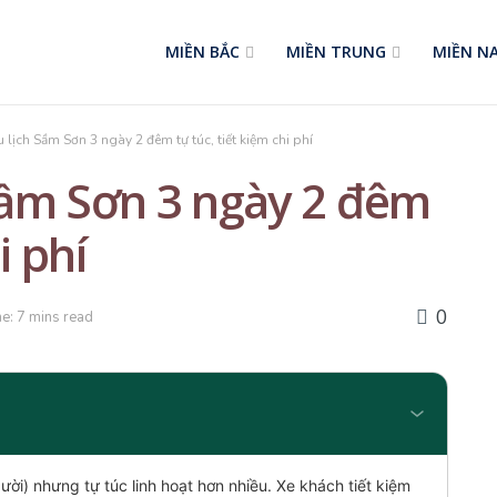
MIỀN BẮC
MIỀN TRUNG
MIỀN N
u lịch Sầm Sơn 3 ngày 2 đêm tự túc, tiết kiệm chi phí
 Sầm Sơn 3 ngày 2 đêm
i phí
0
e: 7 mins read
gười) nhưng tự túc linh hoạt hơn nhiều. Xe khách tiết kiệm