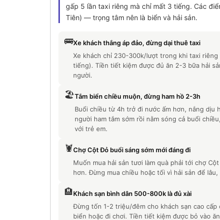
gấp 5 lần taxi riêng mà chỉ mất 3 tiếng. Các đ
Tiên) — trọng tâm nên là biển và hải sản.
🚌
Xe khách thắng áp đảo, đừng dại thuê taxi
Xe khách chỉ 230-300k/lượt trong khi taxi riêng
tiếng). Tiền tiết kiệm được đủ ăn 2-3 bữa hải sả
người.
🏖️
Tắm biển chiều muộn, đừng ham hồ 2-3h
Buổi chiều từ 4h trở đi nước ấm hơn, nắng dịu h
người ham tắm sớm rồi nằm sóng cả buổi chiều,
với trẻ em.
🦞
Chợ Cột Đỏ buổi sáng sớm mới đáng đi
Muốn mua hải sản tươi làm quà phải tới chợ Cột
hơn. Đừng mua chiều hoặc tối vì hải sản để lâu
🏨
Khách sạn bình dân 500-800k là đủ xài
Đừng tốn 1-2 triệu/đêm cho khách sạn cao cấp 
biển hoặc đi chơi. Tiền tiết kiệm được bỏ vào 