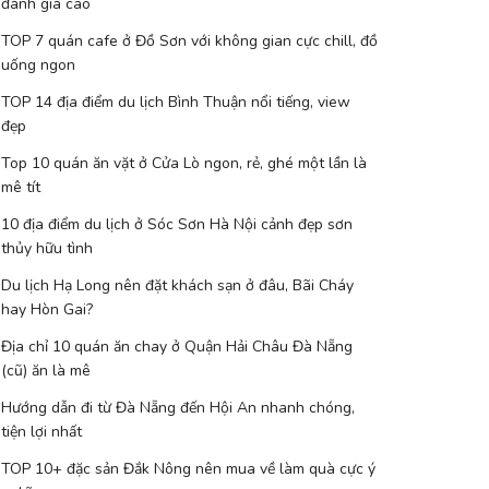
đánh giá cao
TOP 7 quán cafe ở Đồ Sơn với không gian cực chill, đồ
uống ngon
TOP 14 địa điểm du lịch Bình Thuận nổi tiếng, view
đẹp
Top 10 quán ăn vặt ở Cửa Lò ngon, rẻ, ghé một lần là
mê tít
10 địa điểm du lịch ở Sóc Sơn Hà Nội cảnh đẹp sơn
thủy hữu tình
Du lịch Hạ Long nên đặt khách sạn ở đâu, Bãi Cháy
hay Hòn Gai?
Địa chỉ 10 quán ăn chay ở Quận Hải Châu Đà Nẵng
(cũ) ăn là mê
Hướng dẫn đi từ Đà Nẵng đến Hội An nhanh chóng,
tiện lợi nhất
TOP 10+ đặc sản Đắk Nông nên mua về làm quà cực ý