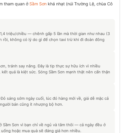
iểm tham quan ở
Sầm Sơn
khá nhạt (núi Trường Lệ, chùa Cô
 1,4 triệu/chiều — chênh gấp 5 lần mà thời gian như nhau (3
n rồi, không có lý do gì để chọn taxi trừ khi đi đoàn đông
ơn, tránh say nắng. Đây là tip thực sự hữu ích vì nhiều
 kết quả là kiệt sức. Sóng Sầm Sơn mạnh thật nên cẩn thận
 Đỏ sáng sớm ngày cuối, lúc đó hàng mới về, giá dễ mặc cả
, người bán cũng ít nhượng bộ hơn.
ở Sầm Sơn vì bạn chỉ về ngủ và tắm thôi — cả ngày đều ở
ăn uống hoặc mua quà sẽ đáng giá hơn nhiều.