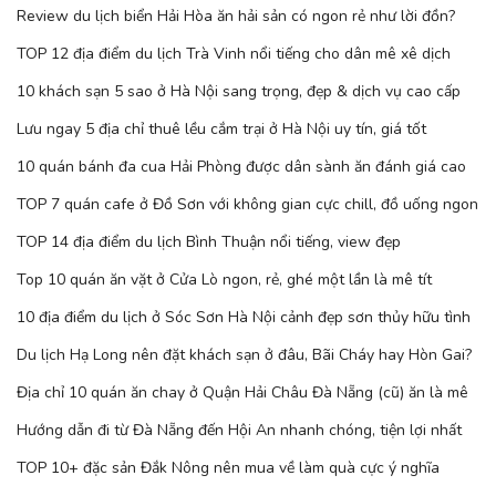
Review du lịch biển Hải Hòa ăn hải sản có ngon rẻ như lời đồn?
TOP 12 địa điểm du lịch Trà Vinh nổi tiếng cho dân mê xê dịch
10 khách sạn 5 sao ở Hà Nội sang trọng, đẹp & dịch vụ cao cấp
Lưu ngay 5 địa chỉ thuê lều cắm trại ở Hà Nội uy tín, giá tốt
10 quán bánh đa cua Hải Phòng được dân sành ăn đánh giá cao
TOP 7 quán cafe ở Đồ Sơn với không gian cực chill, đồ uống ngon
TOP 14 địa điểm du lịch Bình Thuận nổi tiếng, view đẹp
Top 10 quán ăn vặt ở Cửa Lò ngon, rẻ, ghé một lần là mê tít
10 địa điểm du lịch ở Sóc Sơn Hà Nội cảnh đẹp sơn thủy hữu tình
Du lịch Hạ Long nên đặt khách sạn ở đâu, Bãi Cháy hay Hòn Gai?
Địa chỉ 10 quán ăn chay ở Quận Hải Châu Đà Nẵng (cũ) ăn là mê
Hướng dẫn đi từ Đà Nẵng đến Hội An nhanh chóng, tiện lợi nhất
TOP 10+ đặc sản Đắk Nông nên mua về làm quà cực ý nghĩa