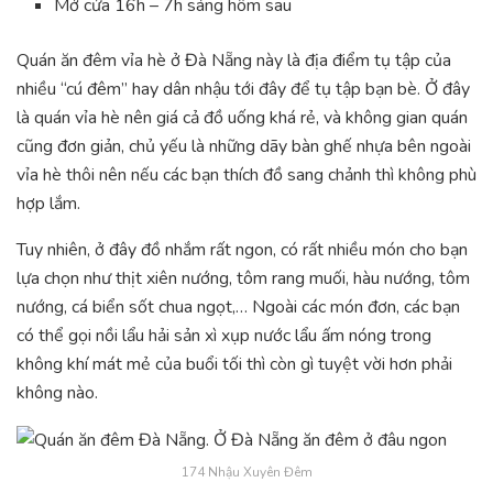
Mở cửa 16h – 7h sáng hôm sau
Quán ăn đêm vỉa hè ở Đà Nẵng này là địa điểm tụ tập của
nhiều “cú đêm” hay dân nhậu tới đây để tụ tập bạn bè. Ở đây
là quán vỉa hè nên giá cả đồ uống khá rẻ, và không gian quán
cũng đơn giản, chủ yếu là những dãy bàn ghế nhựa bên ngoài
vỉa hè thôi nên nếu các bạn thích đồ sang chảnh thì không phù
hợp lắm.
Tuy nhiên, ở đây đồ nhắm rất ngon, có rất nhiều món cho bạn
lựa chọn như thịt xiên nướng, tôm rang muối, hàu nướng, tôm
nướng, cá biển sốt chua ngọt,… Ngoài các món đơn, các bạn
có thể gọi nồi lẩu hải sản xì xụp nước lẩu ấm nóng trong
không khí mát mẻ của buổi tối thì còn gì tuyệt vời hơn phải
không nào.
174 Nhậu Xuyên Đêm