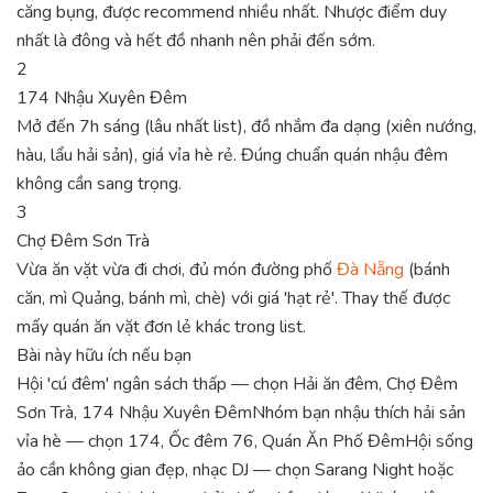
căng bụng, được recommend nhiều nhất. Nhược điểm duy
nhất là đông và hết đồ nhanh nên phải đến sớm.
2
174 Nhậu Xuyên Đêm
Mở đến 7h sáng (lâu nhất list), đồ nhắm đa dạng (xiên nướng,
hàu, lẩu hải sản), giá vỉa hè rẻ. Đúng chuẩn quán nhậu đêm
không cần sang trọng.
3
Chợ Đêm Sơn Trà
Vừa ăn vặt vừa đi chơi, đủ món đường phố
Đà Nẵng
(bánh
căn, mì Quảng, bánh mì, chè) với giá 'hạt rẻ'. Thay thế được
mấy quán ăn vặt đơn lẻ khác trong list.
Bài này hữu ích nếu bạn
Hội 'cú đêm' ngân sách thấp — chọn Hải ăn đêm, Chợ Đêm
Sơn Trà, 174 Nhậu Xuyên Đêm
Nhóm bạn nhậu thích hải sản
vỉa hè — chọn 174, Ốc đêm 76, Quán Ăn Phố Đêm
Hội sống
ảo cần không gian đẹp, nhạc DJ — chọn Sarang Night hoặc