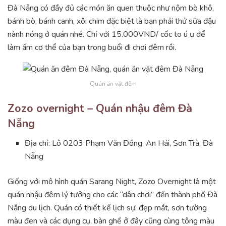
Đà Nẵng có đầy đủ các món ăn quen thuộc như nộm bò khô,
bánh bò, bánh canh, xôi chim đặc biệt là bạn phải thử sữa đậu
nành nóng ở quán nhé. Chỉ với 15.000VND/ cốc to ú ụ để
làm ấm cơ thể của bạn trong buổi đi chơi đêm rồi.
Quán ăn vặt đêm
Zozo overnight – Quán nhậu đêm Đà
Nẵng
Địa chỉ: Lô 0203 Phạm Văn Đồng, An Hải, Sơn Trà, Đà
Nẵng
Giống với mô hình quán Sarang Night, Zozo Overnight là một
quán nhậu đêm lý tưởng cho các “dân chơi” đến thành phố Đà
Nẵng du lịch. Quán có thiết kế lịch sự, đẹp mắt, sơn tường
màu đen và các dụng cụ, bàn ghế ở đây cũng cùng tông màu