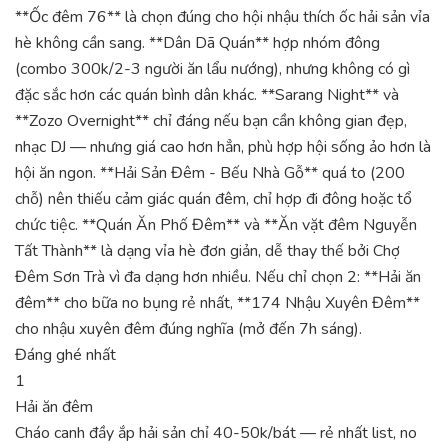
**Ốc đêm 76** là chọn đúng cho hội nhậu thích ốc hải sản vỉa
hè không cần sang. **Dân Dã Quán** hợp nhóm đông
(combo 300k/2-3 người ăn lẩu nướng), nhưng không có gì
đặc sắc hơn các quán bình dân khác. **Sarang Night** và
**Zozo Overnight** chỉ đáng nếu bạn cần không gian đẹp,
nhạc DJ — nhưng giá cao hơn hẳn, phù hợp hội sống ảo hơn là
hội ăn ngon. **Hải Sản Đêm - Bếu Nhà Gỗ** quá to (200
chỗ) nên thiếu cảm giác quán đêm, chỉ hợp đi đông hoặc tổ
chức tiệc. **Quán Ăn Phố Đêm** và **Ăn vặt đêm Nguyễn
Tất Thành** là dạng vỉa hè đơn giản, dễ thay thế bởi Chợ
Đêm Sơn Trà vì đa dạng hơn nhiều. Nếu chỉ chọn 2: **Hải ăn
đêm** cho bữa no bụng rẻ nhất, **174 Nhậu Xuyên Đêm**
cho nhậu xuyên đêm đúng nghĩa (mở đến 7h sáng).
Đáng ghé nhất
1
Hải ăn đêm
Cháo canh đầy ắp hải sản chỉ 40-50k/bát — rẻ nhất list, no