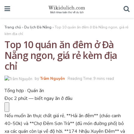
Trang chủ
»
Du lịch Đà Nẵng
»
Top 10 quán ăn đêm ở Đà Nẵng ngon, giá rẻ
kèm địa chỉ
Top 10 quán ăn đêm ở Đà
Nẵng ngon, giá rẻ kèm địa
chỉ
by
Trâm Nguyễn
Reading Time: 9 mins read
Tổng hợp · Quán ăn
Đọc 2 phút — biết ngay ăn ở đâu
Nếu muốn ăn thực chất giá rẻ, **Hải ăn đêm** (cháo canh
40-50k) và **Chợ Đêm Sơn Trà** (đủ món đường phố) bỏ
xa các quán còn lại về độ hời. **174 Nhậu Xuyên Đêm** và