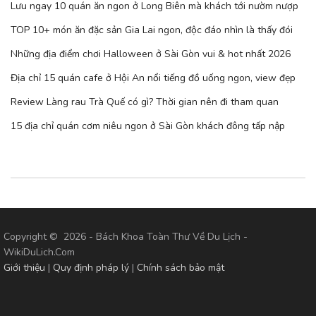
Lưu ngay 10 quán ăn ngon ở Long Biên mà khách tới nườm nượp
TOP 10+ món ăn đặc sản Gia Lai ngon, độc đáo nhìn là thấy đói
Những địa điểm chơi Halloween ở Sài Gòn vui & hot nhất 2026
Địa chỉ 15 quán cafe ở Hội An nổi tiếng đồ uống ngon, view đẹp
Review Làng rau Trà Quế có gì? Thời gian nên đi tham quan
15 địa chỉ quán cơm niêu ngon ở Sài Gòn khách đông tấp nập
Copyright © 2026 - Bách Khoa Toàn Thư Về Du Lịch -
WikiDuLich.Com
Giới thiệu
|
Quy định pháp lý
|
Chính sách bảo mật