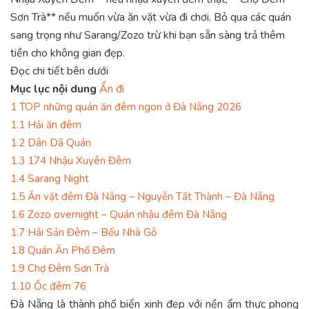
Sơn Trà** nếu muốn vừa ăn vặt vừa đi chơi. Bỏ qua các quán
sang trọng như Sarang/Zozo trừ khi bạn sẵn sàng trả thêm
tiền cho không gian đẹp.
Đọc chi tiết bên dưới
Mục lục nội dung
Ẩn đi
1
TOP những quán ăn đêm ngon ở Đà Nẵng 2026
1.1
Hải ăn đêm
1.2
Dân Dã Quán
1.3
174 Nhậu Xuyên Đêm
1.4
Sarang Night
1.5
Ăn vặt đêm Đà Nẵng – Nguyễn Tất Thành – Đà Nẵng
1.6
Zozo overnight – Quán nhậu đêm Đà Nẵng
1.7
Hải Sản Đêm – Bếu Nhà Gỗ
1.8
Quán Ăn Phố Đêm
1.9
Chợ Đêm Sơn Trà
1.10
Ốc đêm 76
Đà Nẵng là thành phố biển xinh đẹp với nền ẩm thực phong