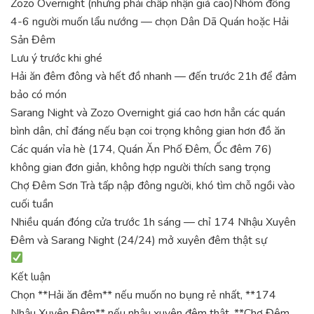
Zozo Overnight (nhưng phải chấp nhận giá cao)
Nhóm đông
4-6 người muốn lẩu nướng — chọn Dân Dã Quán hoặc Hải
Sản Đêm
Lưu ý trước khi ghé
Hải ăn đêm đông và hết đồ nhanh — đến trước 21h để đảm
bảo có món
Sarang Night và Zozo Overnight giá cao hơn hẳn các quán
bình dân, chỉ đáng nếu bạn coi trọng không gian hơn đồ ăn
Các quán vỉa hè (174, Quán Ăn Phố Đêm, Ốc đêm 76)
không gian đơn giản, không hợp người thích sang trọng
Chợ Đêm Sơn Trà tấp nập đông người, khó tìm chỗ ngồi vào
cuối tuần
Nhiều quán đóng cửa trước 1h sáng — chỉ 174 Nhậu Xuyên
Đêm và Sarang Night (24/24) mở xuyên đêm thật sự
Kết luận
Chọn **Hải ăn đêm** nếu muốn no bụng rẻ nhất, **174
Nhậu Xuyên Đêm** nếu nhậu xuyên đêm thật, **Chợ Đêm