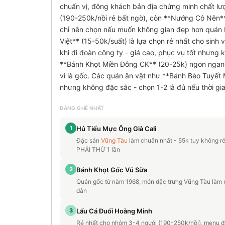
chuẩn vị, đông khách bản địa chứng minh chất l
(190-250k/nồi rẻ bất ngờ), còn **Nướng Cô Nên**
chỉ nên chọn nếu muốn không gian đẹp hơn quán 
Việt** (15-50k/suất) là lựa chọn rẻ nhất cho sinh
khi đi đoàn công ty - giá cao, phục vụ tốt nhưng
**Bánh Khọt Miền Đông CK** (20-25k) ngon ngan
vì là gốc. Các quán ăn vặt như **Bánh Bèo Tuyết 
nhưng không đặc sắc - chọn 1-2 là đủ nếu thời gian
ĐÁNG GHÉ NHẤT
1
Hủ Tiếu Mực Ông Già Cali
Đặc sản
Vũng Tàu
làm chuẩn nhất - 55k tuy không r
PHẢI THỬ 1 lần
2
Bánh Khọt Gốc Vú Sữa
Quán gốc từ năm 1968, món đặc trưng Vũng Tàu làm n
dân
3
Lẩu Cá Đuối Hoàng Minh
Rẻ nhất cho nhóm 3-4 người (190-250k/nồi), menu đa 