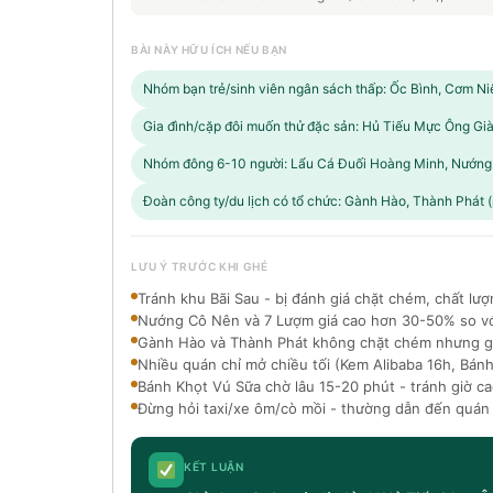
BÀI NÀY HỮU ÍCH NẾU BẠN
Nhóm bạn trẻ/sinh viên ngân sách thấp: Ốc Bình, Cơm N
Gia đình/cặp đôi muốn thử đặc sản: Hủ Tiếu Mực Ông Gi
Nhóm đông 6-10 người: Lẩu Cá Đuối Hoàng Minh, Nướng
Đoàn công ty/du lịch có tổ chức: Gành Hào, Thành Phát 
LƯU Ý TRƯỚC KHI GHÉ
Tránh khu Bãi Sau - bị đánh giá chặt chém, chất lượ
Nướng Cô Nên và 7 Lượm giá cao hơn 30-50% so vớ
Gành Hào và Thành Phát không chặt chém nhưng giá
Nhiều quán chỉ mở chiều tối (Kem Alibaba 16h, Bánh
Bánh Khọt Vú Sữa chờ lâu 15-20 phút - tránh giờ c
Đừng hỏi taxi/xe ôm/cò mồi - thường dẫn đến quán
KẾT LUẬN