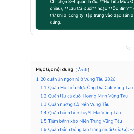
Chỉ chọn 3-4 quán là đủ: **Hủ Tiếu Mực Ô
chiều), **Lẩu Cá Đuối** hoặc **Ốc Bình**
trừ khi đi công ty, tập trung vào đặc sản 
đúng.
Đọc c
Mục lục nội dung
Ẩn đi
1
20 quán ăn ngon rẻ ở Vũng Tàu 2026
1.1
Quán Hủ Tiếu Mực Ông Già Cali Vũng Tàu
1.2
Quán lẩu cá đuối Hoàng Minh Vũng Tàu
1.3
Quán nướng Cô Nên Vũng Tàu
1.4
Quán bánh bèo Tuyết Mai Vũng Tàu
1.5
Tiệm bánh xèo Miền Trung Vũng Tàu
1.6
Quán bánh bông lan trứng muối Gốc Cột Đ