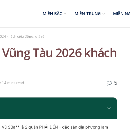
MIỀN BẮC
MIỀN TRUNG
MIỀN N
24 khách siêu đông, giá rẻ
 Vũng Tàu 2026 khách
5
: 14 mins read
c Vú Sữa** là 2 quán PHẢI ĐẾN - đặc sản địa phương làm