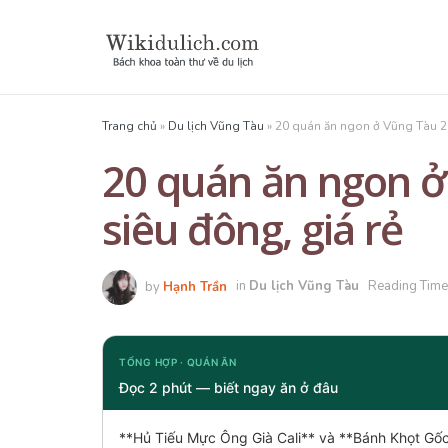
Trang chủ
»
Du lịch Vũng Tàu
»
20 quán ăn ngon ở Vũng Tàu 20
20 quán ăn ngon ở
siêu đông, giá rẻ
by
Hạnh Trần
in
Du lịch Vũng Tàu
Reading Time
TỔNG HỢP · QUÁN ĂN
Đọc 2 phút — biết ngay ăn ở đâu
**Hủ Tiếu Mực Ông Già Cali** và **Bánh Khọt Gố