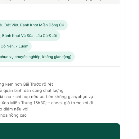
iêu Đất Việt, Bánh Khọt Miền Đông CK
à, Bánh Khọt Vú Sữa, Lẩu Cá Đuối
 Cô Nên, 7 Lượm
(phục vụ chuyên nghiệp, không gian rộng)
ng kém hơn Bãi Trước rõ rệt
i quán bình dân cùng chất lượng
 cao - chỉ hợp nếu ưu tiên không gian/phục vụ
 Xèo Miền Trung 15h30) - check giờ trước khi đi
ao điểm nếu vội
 hoa hồng cao