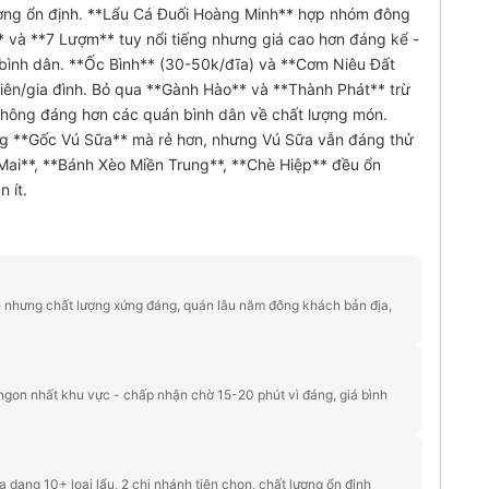
ượng ổn định. **Lẩu Cá Đuối Hoàng Minh** hợp nhóm đông
 và **7 Lượm** tuy nổi tiếng nhưng giá cao hơn đáng kể -
bình dân. **Ốc Bình** (30-50k/đĩa) và **Cơm Niêu Đất
 viên/gia đình. Bỏ qua **Gành Hào** và **Thành Phát** trừ
 không đáng hơn các quán bình dân về chất lượng món.
g **Gốc Vú Sữa** mà rẻ hơn, nhưng Vú Sữa vẫn đáng thử
Mai**, **Bánh Xèo Miền Trung**, **Chè Hiệp** đều ổn
 ít.
ẻ nhưng chất lượng xứng đáng, quán lâu năm đông khách bản địa,
gon nhất khu vực - chấp nhận chờ 15-20 phút vì đáng, giá bình
dạng 10+ loại lẩu, 2 chi nhánh tiện chọn, chất lượng ổn định