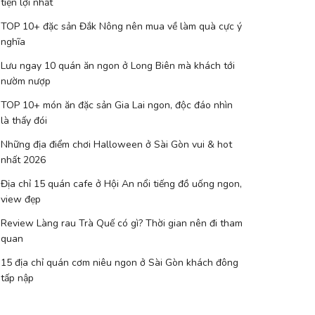
tiện lợi nhất
TOP 10+ đặc sản Đắk Nông nên mua về làm quà cực ý
nghĩa
Lưu ngay 10 quán ăn ngon ở Long Biên mà khách tới
nườm nượp
TOP 10+ món ăn đặc sản Gia Lai ngon, độc đáo nhìn
là thấy đói
Những địa điểm chơi Halloween ở Sài Gòn vui & hot
nhất 2026
Địa chỉ 15 quán cafe ở Hội An nổi tiếng đồ uống ngon,
view đẹp
Review Làng rau Trà Quế có gì? Thời gian nên đi tham
quan
15 địa chỉ quán cơm niêu ngon ở Sài Gòn khách đông
tấp nập