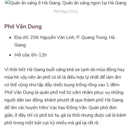
Phở Nga Công
Phở Vân Dung
Địa chỉ: 296 Nguyễn Văn Linh, P. Quang Trung, Hà
Giang
Mở cửa: 6h-12h
Vì thời tiết Hà Giang buổi sáng khá se lạnh dù mùa đông hay
mùa hè vậy nên ăn phở có lẽ là điều hợp lý nhất để làm ấm
cơ thể cũng như lấp đầy chiếc bụng trống rỗng sau 1 đêm.
Phở Vân Dung là quán phở mở từ sớm nhằm phục vụ những
người dân lao động, khách phượt đi qua thành phố Hà Giang
để lên các huyện Mèo Vạc hay Đồng Văn. Quán phở đơn
giản, ở đây chỉ có phở bò ta, gà ta thôi nhưng được cái là bánh
phở trong một bát cực kỳ nhiều mà giá lại rất rẻ.