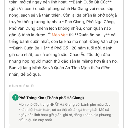
toàn, mở cả ngày nên linh hoạt. **Bánh Cuốn Bà Cúc**
(gần Vincom) chuẩn phong cách Hà Giang với nước súp
nóng, sạch sẽ và thân thiện. Còn lại đa phần là phở bò/gà
truyền thống tương tự nhau - Phở Giang, Phở Nga Công,
Phở Vân Dung chênh lệch không nhiều, chọn quán nào
gần lộ trình là được. Ở
Mèo Vạc
thì **Quán ăn bà Ly** nổi
tiếng bánh cuốn nhất, còn lại khá mờ nhạt. Đồng Văn chọn
**Bánh Cuốn Bà Hà** ở Phố Cổ - 20 năm tuổi đời, đánh
giá cao nhất, có cả xôi ngũ sắc. Cháo Ấu Tẩu độc đáo
nhưng hợp người muốn thử đặc sản lạ miệng hơn là ăn no.
Bún vịt làng Minh Sơ và Quán Ăn Tĩnh Mịch thiếu điểm
nhấn, dễ bỏ qua.
ĐÁNG GHÉ NHẤT
1
Phở Tráng Kìm (Thành phố Hà Giang)
Món phở đặc trưng NHẤT Hà Giang với bánh phở màu đục
khác biệt hoàn toàn, có cả thịt bò lẫn gà trong bát. Mở cả
ngày nên linh hoạt giờ giấc, giá rẻ, đông khách địa phương -
dấu hiệu tin cậy nhất