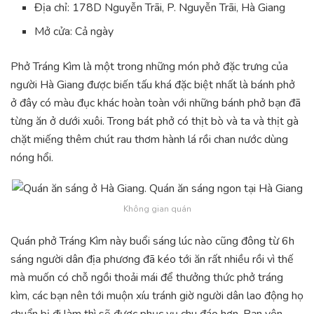
Địa chỉ: 178D Nguyễn Trãi, P. Nguyễn Trãi, Hà Giang
Mở cửa: Cả ngày
Phở Tráng Kìm là một trong những món phở đặc trưng của
người Hà Giang được biến tấu khá đặc biệt nhất là bánh phở
ở đây có màu đục khác hoàn toàn với những bánh phở bạn đã
từng ăn ở dưới xuôi. Trong bát phở có thịt bò và ta và thịt gà
chặt miếng thêm chút rau thơm hành lá rồi chan nước dùng
nóng hổi.
Không gian quán
Quán phở Tráng Kìm này buổi sáng lúc nào cũng đông từ 6h
sáng người dân địa phương đã kéo tới ăn rất nhiều rồi vì thế
mà muốn có chỗ ngồi thoải mái để thưởng thức phở tráng
kìm, các bạn nên tới muộn xíu tránh giờ người dân lao động họ
chuẩn bị đi làm thì sẽ được phục vụ chu đáo hơn. Bạn yên