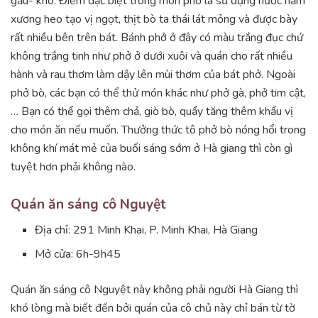
gầu- kho. Điểm đặc biệt trong món phở là sử dụng nước hầm
xương heo tạo vị ngọt, thịt bò ta thái lát mỏng và được bày
rất nhiều bên trên bát. Bánh phở ở đây có màu trắng đục chứ
không trắng tinh như phở ở dưới xuôi và quán cho rất nhiều
hành và rau thơm làm dậy lên mùi thơm của bát phở. Ngoài
phở bò, các bạn có thể thử món khác như phở gà, phở tim cật,
… Bạn có thể gọi thêm chả, giò bò, quẩy tăng thêm khẩu vị
cho món ăn nếu muốn. Thưởng thức tô phở bò nóng hổi trong
không khí mát mẻ của buổi sáng sớm ở Hà giang thì còn gì
tuyệt hơn phải không nào.
Quán ăn sáng cô Nguyệt
Địa chỉ: 291 Minh Khai, P. Minh Khai, Hà Giang
Mở cửa: 6h-9h45
Quán ăn sáng cô Nguyệt này không phải người Hà Giang thì
khó lòng mà biết đến bởi quán của cô chủ này chỉ bán từ tờ