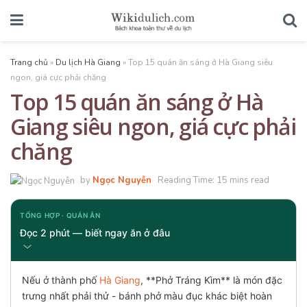
Trang chủ
»
Du lịch Hà Giang
»
Top 15 quán ăn sáng ở Hà Giang siêu
ngon, giá cực phải chăng
Top 15 quán ăn sáng ở Hà
Giang siêu ngon, giá cực phải
chăng
by
Ngọc Nguyễn
Reading Time: 15 mins read
TỔNG HỢP · QUÁN ĂN
Đọc 2 phút — biết ngay ăn ở đâu
Nếu ở thành phố
Hà Giang
, **Phở Tráng Kìm** là món đặc
trưng nhất phải thử - bánh phở màu đục khác biệt hoàn