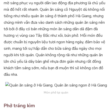
mờ sáng phục vụ người dân lao động địa phương là chủ yếu
mà đồ hết rất nhanh. Quán ăn sáng cô Nguyệt dù không nổi
tiếng như nhiều quán ăn sáng ở thành phố Hà Giang, nhưng
chúng mình vẫn đưa vào danh sách những quán ăn sáng nên
tới bởi ở đây có bán những món ăn sáng dân dã đậm đà
hương vị vùng cao Tây Bắc như xôi, bún phở. Mỗi món đều
được chuẩn bị nguyên liệu tươi ngon hàng ngày, đảm bảo vệ
sinh, mang tới sự hấp dẫn cho bữa sáng đầu ngày cho mọi
người khi tới quán. Quán không rộng rãi như những quán ăn
lớn chủ yếu là dãy bàn ghế nhựa đơn giản nhưng rất đông
khách tầm sáng sớm, nếu bạn đi muộn thì sẽ không còn đồ
đâu nha.
Món phở tại quán
Phở tráng kìm