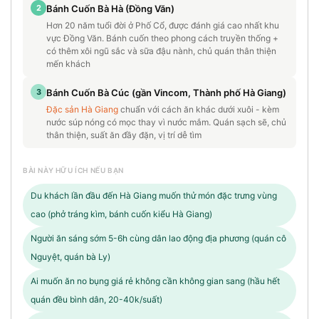
2
Bánh Cuốn Bà Hà (Đồng Văn)
Hơn 20 năm tuổi đời ở Phố Cổ, được đánh giá cao nhất khu
vực Đồng Văn. Bánh cuốn theo phong cách truyền thống +
có thêm xôi ngũ sắc và sữa đậu nành, chủ quán thân thiện
mến khách
3
Bánh Cuốn Bà Cúc (gần Vincom, Thành phố Hà Giang)
Đặc sản Hà Giang
chuẩn với cách ăn khác dưới xuôi - kèm
nước súp nóng có mọc thay vì nước mắm. Quán sạch sẽ, chủ
thân thiện, suất ăn đầy đặn, vị trí dễ tìm
BÀI NÀY HỮU ÍCH NẾU BẠN
Du khách lần đầu đến Hà Giang muốn thử món đặc trưng vùng
cao (phở tráng kìm, bánh cuốn kiểu Hà Giang)
Người ăn sáng sớm 5-6h cùng dân lao động địa phương (quán cô
Nguyệt, quán bà Ly)
Ai muốn ăn no bụng giá rẻ không cần không gian sang (hầu hết
quán đều bình dân, 20-40k/suất)