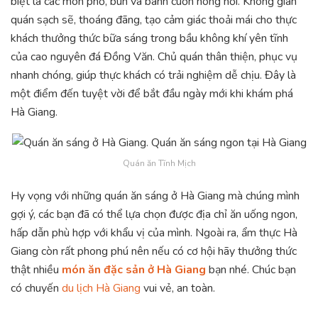
biệt là các món phở, bún và bánh cuốn nóng hổi. Không gian
quán sạch sẽ, thoáng đãng, tạo cảm giác thoải mái cho thực
khách thưởng thức bữa sáng trong bầu không khí yên tĩnh
của cao nguyên đá Đồng Văn. Chủ quán thân thiện, phục vụ
nhanh chóng, giúp thực khách có trải nghiệm dễ chịu. Đây là
một điểm đến tuyệt vời để bắt đầu ngày mới khi khám phá
Hà Giang.
Quán ăn Tĩnh Mịch
Hy vọng với những quán ăn sáng ở Hà Giang mà chúng mình
gợi ý, các bạn đã có thể lựa chọn được địa chỉ ăn uống ngon,
hấp dẫn phù hợp với khẩu vị của mình. Ngoài ra, ẩm thực Hà
Giang còn rất phong phú nên nếu có cơ hội hãy thưởng thức
thật nhiều
món ăn đặc sản ở Hà Giang
bạn nhé. Chúc bạn
có chuyến
du lịch Hà Giang
vui vẻ, an toàn.