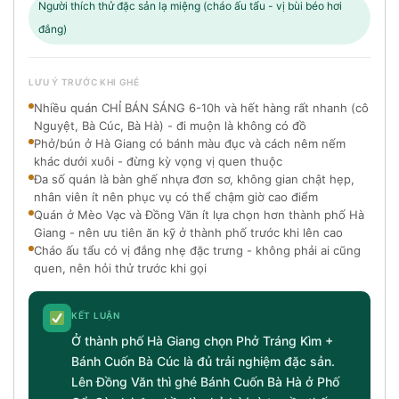
Người thích thử đặc sản lạ miệng (cháo ấu tẩu - vị bùi béo hơi
đắng)
LƯU Ý TRƯỚC KHI GHÉ
Nhiều quán CHỈ BÁN SÁNG 6-10h và hết hàng rất nhanh (cô
Nguyệt, Bà Cúc, Bà Hà) - đi muộn là không có đồ
Phở/bún ở Hà Giang có bánh màu đục và cách nêm nếm
khác dưới xuôi - đừng kỳ vọng vị quen thuộc
Đa số quán là bàn ghế nhựa đơn sơ, không gian chật hẹp,
nhân viên ít nên phục vụ có thể chậm giờ cao điểm
Quán ở Mèo Vạc và Đồng Văn ít lựa chọn hơn thành phố Hà
Giang - nên ưu tiên ăn kỹ ở thành phố trước khi lên cao
Cháo ấu tẩu có vị đắng nhẹ đặc trưng - không phải ai cũng
quen, nên hỏi thử trước khi gọi
KẾT LUẬN
Ở thành phố Hà Giang chọn Phở Tráng Kìm +
Bánh Cuốn Bà Cúc là đủ trải nghiệm đặc sản.
Lên Đồng Văn thì ghé Bánh Cuốn Bà Hà ở Phố