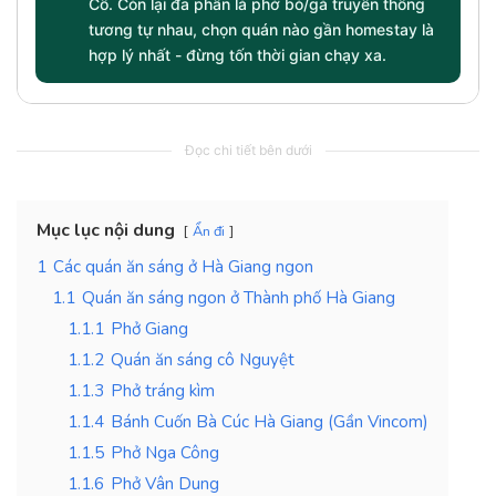
Cổ. Còn lại đa phần là phở bò/gà truyền thống
tương tự nhau, chọn quán nào gần homestay là
hợp lý nhất - đừng tốn thời gian chạy xa.
Đọc chi tiết bên dưới
Mục lục nội dung
Ẩn đi
1
Các quán ăn sáng ở Hà Giang ngon
1.1
Quán ăn sáng ngon ở Thành phố Hà Giang
1.1.1
Phở Giang
1.1.2
Quán ăn sáng cô Nguyệt
1.1.3
Phở tráng kìm
1.1.4
Bánh Cuốn Bà Cúc Hà Giang (Gần Vincom)
1.1.5
Phở Nga Công
1.1.6
Phở Vân Dung