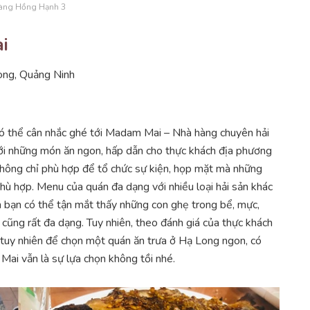
àng Hồng Hạnh 3
i
Long, Quảng Ninh
có thể cân nhắc ghé tới Madam Mai – Nhà hàng chuyên hải
ới những món ăn ngon, hấp dẫn cho thực khách địa phương
không chỉ phù hợp để tổ chức sự kiện, họp mặt mà những
 phù hợp. Menu của quán đa dạng với nhiều loại hải sản khác
n bạn có thể tận mắt thấy những con ghẹ trong bể, mực,
ển cũng rất đa dạng. Tuy nhiên, theo đánh giá của thực khách
, tuy nhiên để chọn một quán ăn trưa ở Hạ Long ngon, có
ai vẫn là sự lựa chọn không tồi nhé.