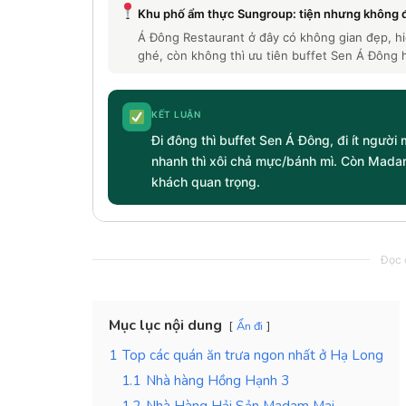
Khu phố ẩm thực Sungroup: tiện nhưng không 
Á Đông Restaurant ở đây có không gian đẹp, hi
ghé, còn không thì ưu tiên buffet Sen Á Đông 
KẾT LUẬN
Đi đông thì buffet Sen Á Đông, đi ít người
nhanh thì xôi chả mực/bánh mì. Còn Mada
khách quan trọng.
Đọc c
Mục lục nội dung
Ẩn đi
1
Top các quán ăn trưa ngon nhất ở Hạ Long
1.1
Nhà hàng Hồng Hạnh 3
1.2
Nhà Hàng Hải Sản Madam Mai