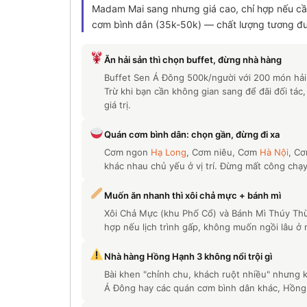
Madam Mai sang nhưng giá cao, chỉ hợp nếu cần
cơm bình dân (35k-50k) — chất lượng tương đươ
Ăn hải sản thì chọn buffet, đừng nhà hàng
Buffet Sen Á Đông 500k/người với 200 món hải 
Trừ khi bạn cần không gian sang để đãi đối tác, 
giá trị.
Quán cơm bình dân: chọn gần, đừng đi xa
Cơm ngon
Hạ Long
, Cơm niêu, Cơm
Hà Nội
, Cơ
khác nhau chủ yếu ở vị trí. Đừng mất công chạy 
Muốn ăn nhanh thì xôi chả mực + bánh mì
Xôi Chả Mực (khu Phố Cổ) và Bánh Mì Thúy Thùy
hợp nếu lịch trình gấp, không muốn ngồi lâu ở
Nhà hàng Hồng Hạnh 3 không nổi trội gì
Bài khen "chỉnh chu, khách ruột nhiều" nhưng 
Á Đông hay các quán cơm bình dân khác, Hồng 