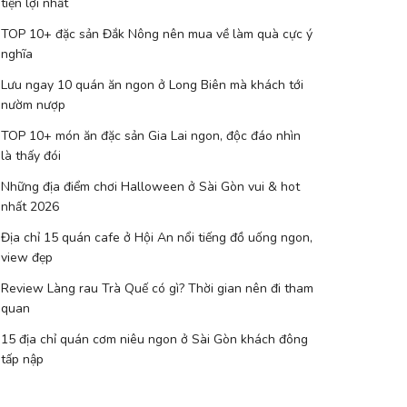
tiện lợi nhất
TOP 10+ đặc sản Đắk Nông nên mua về làm quà cực ý
nghĩa
Lưu ngay 10 quán ăn ngon ở Long Biên mà khách tới
nườm nượp
TOP 10+ món ăn đặc sản Gia Lai ngon, độc đáo nhìn
là thấy đói
Những địa điểm chơi Halloween ở Sài Gòn vui & hot
nhất 2026
Địa chỉ 15 quán cafe ở Hội An nổi tiếng đồ uống ngon,
view đẹp
Review Làng rau Trà Quế có gì? Thời gian nên đi tham
quan
15 địa chỉ quán cơm niêu ngon ở Sài Gòn khách đông
tấp nập