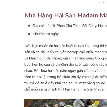
Nhà h
Nhà Hàng Hải Sản Madam Ma
Địa chỉ: Lô 19 Phan Chu Trinh, Bãi Cháy, Hạ 
Mở cửa: cả ngày
Nếu bạn muốn ăn hải sản buổi trưa ở Hạ Long thì 
sản và có đầu bếp chuyên nghiệp chế biến, mang t
và khách du lịch. Không gian nhà hàng sang trọng 
buổi hẹn hò của cả gia đình dịp cuối tuần cũng rất
nhau. Bể chứa hải sản nằm ngay gần cửa ra vào nê
tôm tít bơi lội trong bể chứa lớn ấy, các loại ốc bi
thì giá đồ ăn ở đây khá cao so với mặt bằng chung
chỗ ngồi sang chảnh thì Nhà Hàng Hải Sản Madam M