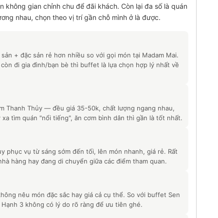
 không gian chỉnh chu để đãi khách. Còn lại đa số là quán
ng nhau, chọn theo vị trí gần chỗ mình ở là được.
sản + đặc sản rẻ hơn nhiều so với gọi món tại Madam Mai.
còn đi gia đình/bạn bè thì buffet là lựa chọn hợp lý nhất về
m Thanh Thủy — đều giá 35-50k, chất lượng ngang nhau,
xa tìm quán "nổi tiếng", ăn cơm bình dân thì gần là tốt nhất.
 phục vụ từ sáng sớm đến tối, lên món nhanh, giá rẻ. Rất
 nhà hàng hay đang di chuyển giữa các điểm tham quan.
không nêu món đặc sắc hay giá cả cụ thể. So với buffet Sen
Hạnh 3 không có lý do rõ ràng để ưu tiên ghé.