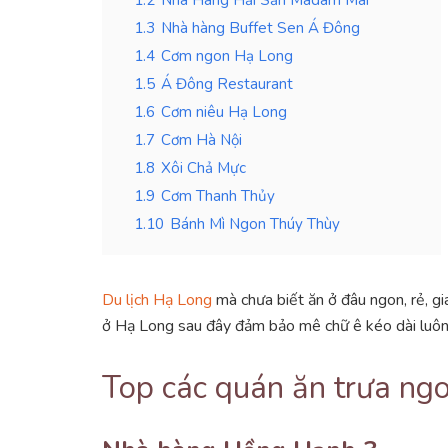
1.3
Nhà hàng Buffet Sen Á Đông
1.4
Cơm ngon Hạ Long
1.5
Á Đông Restaurant
1.6
Cơm niêu Hạ Long
1.7
Cơm Hà Nội
1.8
Xôi Chả Mực
1.9
Cơm Thanh Thủy
1.10
Bánh Mì Ngon Thúy Thùy
Du lịch Hạ Long
mà chưa biết ăn ở đâu ngon, rẻ, gi
ở Hạ Long sau đây đảm bảo mê chữ ê kéo dài luôn 
Top các quán ăn trưa ng