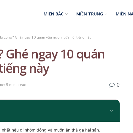
MIỀN BẮC
MIỀN TRUNG
MIỀN N
Hạ Long? Ghé ngay 10 quán vừa ngon, vừa nổi tiếng này
? Ghé ngay 10 quán
tiếng này
0
me: 9 mins read
 nhất nếu đi nhóm đông và muốn ăn thả ga hải sản.