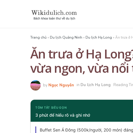
Trang chủ
»
Du lịch Quảng Ninh
»
Du lịch Hạ Long
»
Ăn trưa ở 
Ăn trưa ở Hạ Long
vừa ngon, vừa nổi 
by
Ngọc Nguyễn
in
Du lịch Hạ Long
Reading Ti
TÓM TẮT SIÊU GỌN
3 phút để hiểu rõ và ghi nhớ
Buffet Sen Á Đông (500k/người, 200 món) đáng