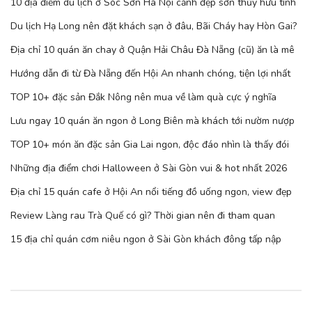
10 địa điểm du lịch ở Sóc Sơn Hà Nội cảnh đẹp sơn thủy hữu tình
Du lịch Hạ Long nên đặt khách sạn ở đâu, Bãi Cháy hay Hòn Gai?
Địa chỉ 10 quán ăn chay ở Quận Hải Châu Đà Nẵng (cũ) ăn là mê
Hướng dẫn đi từ Đà Nẵng đến Hội An nhanh chóng, tiện lợi nhất
TOP 10+ đặc sản Đắk Nông nên mua về làm quà cực ý nghĩa
Lưu ngay 10 quán ăn ngon ở Long Biên mà khách tới nườm nượp
TOP 10+ món ăn đặc sản Gia Lai ngon, độc đáo nhìn là thấy đói
Những địa điểm chơi Halloween ở Sài Gòn vui & hot nhất 2026
Địa chỉ 15 quán cafe ở Hội An nổi tiếng đồ uống ngon, view đẹp
Review Làng rau Trà Quế có gì? Thời gian nên đi tham quan
15 địa chỉ quán cơm niêu ngon ở Sài Gòn khách đông tấp nập