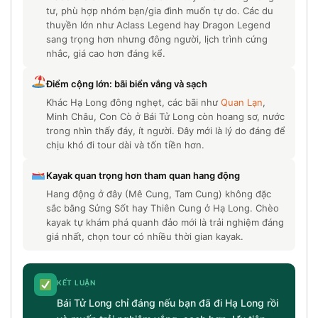
tư, phù hợp nhóm bạn/gia đình muốn tự do. Các du
thuyền lớn như Aclass Legend hay Dragon Legend
sang trọng hơn nhưng đông người, lịch trình cứng
nhắc, giá cao hơn đáng kể.
Điểm cộng lớn: bãi biển vắng và sạch
Khác Hạ Long đông nghẹt, các bãi như
Quan Lạn
,
Minh Châu, Con Cò ở Bái Tử Long còn hoang sơ, nước
trong nhìn thấy đáy, ít người. Đây mới là lý do đáng để
chịu khó đi tour dài và tốn tiền hơn.
Kayak quan trọng hơn tham quan hang động
Hang động ở đây (Mê Cung, Tam Cung) không đặc
sắc bằng Sửng Sốt hay Thiên Cung ở Hạ Long. Chèo
kayak tự khám phá quanh đảo mới là trải nghiệm đáng
giá nhất, chọn tour có nhiều thời gian kayak.
KẾT LUẬN
Bái Tử Long chỉ đáng nếu bạn đã đi Hạ Long rồi