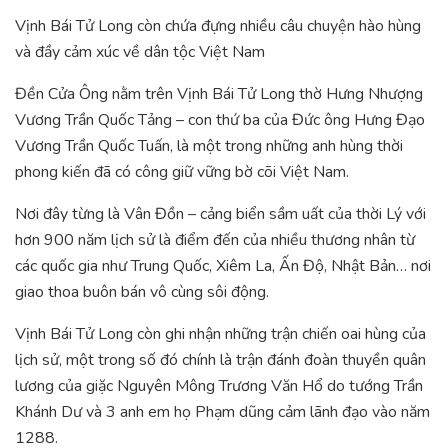
Vịnh Bái Tử Long còn chứa đựng nhiều câu chuyện hào hùng
và đầy cảm xúc về dân tộc Việt Nam
Đền Cửa Ông nằm trên Vịnh Bái Tử Long thờ Hưng Nhượng
Vương Trần Quốc Tảng – con thứ ba của Đức ông Hưng Đạo
Vương Trần Quốc Tuấn, là một trong những anh hùng thời
phong kiến đã có công giữ vững bờ cõi Việt Nam.
Nơi đây từng là Vân Đồn – cảng biển sầm uất của thời Lý với
hơn 900 năm lịch sử là điểm đến của nhiều thương nhân từ
các quốc gia như Trung Quốc, Xiêm La, Ấn Độ, Nhật Bản… nơi
giao thoa buôn bán vô cùng sôi động.
Vịnh Bái Tử Long còn ghi nhận những trận chiến oai hùng của
lịch sử, một trong số đó chính là trận đánh đoàn thuyền quân
lương của giặc Nguyên Mông Trương Văn Hổ do tướng Trần
Khánh Dư và 3 anh em họ Phạm dũng cảm lãnh đạo vào năm
1288.