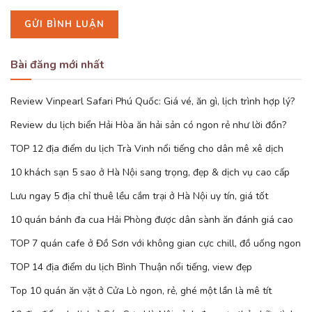
Bài đăng mới nhất
Review Vinpearl Safari Phú Quốc: Giá vé, ăn gì, lịch trình hợp lý?
Review du lịch biển Hải Hòa ăn hải sản có ngon rẻ như lời đồn?
TOP 12 địa điểm du lịch Trà Vinh nổi tiếng cho dân mê xê dịch
10 khách sạn 5 sao ở Hà Nội sang trọng, đẹp & dịch vụ cao cấp
Lưu ngay 5 địa chỉ thuê lều cắm trại ở Hà Nội uy tín, giá tốt
10 quán bánh đa cua Hải Phòng được dân sành ăn đánh giá cao
TOP 7 quán cafe ở Đồ Sơn với không gian cực chill, đồ uống ngon
TOP 14 địa điểm du lịch Bình Thuận nổi tiếng, view đẹp
Top 10 quán ăn vặt ở Cửa Lò ngon, rẻ, ghé một lần là mê tít