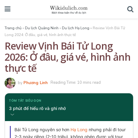
Trang chủ
»
Du lịch Quảng Ninh
»
Du lịch Hạ Long
»
Review Vịnh Bái Tử
Long 2024: Ở đâu, giá vé, hình ảnh thực tế
Review Vịnh Bái Tử Long
2026: Ở đâu, giá vé, hình ảnh
thực tế
by
Phương Linh
Reading Time: 10 mins read
TÓM TẮT SIÊU GỌN
3 phút để hiểu rõ và ghi nhớ
Bái Tử Long nguyên sơ hơn
Hạ Long
nhưng phải đi tour
2-3 ngày riêng (2-10 triệu), không ghép được với tour