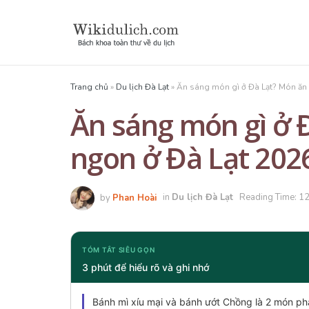
Trang chủ
»
Du lịch Đà Lạt
»
Ăn sáng món gì ở Đà Lạt? Món ăn
Ăn sáng món gì ở 
ngon ở Đà Lạt 202
by
Phan Hoài
in
Du lịch Đà Lạt
Reading Time: 12
TÓM TẮT SIÊU GỌN
3 phút để hiểu rõ và ghi nhớ
Bánh mì xíu mại và bánh ướt Chồng là 2 món ph