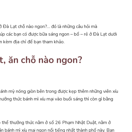
ở Đà Lạt chỗ nào ngon?… đó là những câu hỏi mà
giúp các bạn có được bữa sáng ngon – bổ – rẻ ở Đà Lạt dưới
n kèm địa chỉ để bạn tham khảo.
t, ăn chỗ nào ngon?
 bánh mỳ nóng giòn bên trong được kẹp thêm những viên xíu
hưởng thức bánh mì xíu mại vào buổi sáng thì còn gì bằng
có thể thưởng thức nằm ở số 26 Phạm Nhật Duật, nằm ở
 bánh mì xíu mại ngon nổi tiếng nhất thành phố này. Bạn