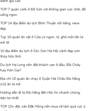
đánh giá cao
TOP 7 quán cafe ở Đồ Sơn với không gian cực chill, đồ
uống ngon
TOP 14 địa điểm du lịch Bình Thuận nổi tiếng, view
đẹp
Top 10 quán ăn vặt ở Cửa Lò ngon, rẻ, ghé một lần là
mê tít
10 địa điểm du lịch ở Sóc Sơn Hà Nội cảnh đẹp sơn
thủy hữu tình
Du lịch Hạ Long nên đặt khách sạn ở đâu, Bãi Cháy
hay Hòn Gai?
Địa chỉ 10 quán ăn chay ở Quận Hải Châu Đà Nẵng
(cũ) ăn là mê
Hướng dẫn đi từ Đà Nẵng đến Hội An nhanh chóng,
tiện lợi nhất
TOP 10+ đặc sản Đắk Nông nên mua về làm quà cực ý