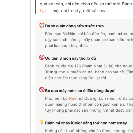
quá an toàn, chỉ nên chọn nếu sợ thử mới. Bánh
Lạt
— một cái trendy, một cái local.
Đa số quán đóng cửa trước trưa
Bún mọc Bà Năm chỉ bán đến 9h, bánh mì xíu m
dậy sớm, chỉ còn lại mấy quán an toàn kiểu m
phải lựa chọn hay nhất.
Ưu tiên 3 món này thôi là đủ
Bánh mì xíu mại (26 Phạm Nhật Duật) cho ngườ
Trưng) cho ai muốn ăn no, bánh căn vỉa hè (Tă
diện cho ẩm thực sáng Đà Lạt rồi.
Bỏ qua mấy món 'có ở đâu cũng được'
Phở, bún bò
Huế
, mì Quảng, bún riêu... ở Đà L
quen miệng hoặc đi nhóm có người kén ăn. Thà
tuy không phải đặc sản nhưng ít nhất được dâ
Bánh mì chảo iColor đáng thử hơn homestay
Không cần thuê phòng vẫn ăn được, khung cảnh