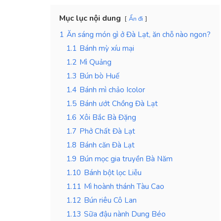
Mục lục nội dung
Ẩn đi
1
Ăn sáng món gì ở Đà Lạt, ăn chỗ nào ngon?
1.1
Bánh mỳ xíu mại
1.2
Mì Quảng
1.3
Bún bò Huế
1.4
Bánh mì chảo Icolor
1.5
Bánh ướt Chồng Đà Lạt
1.6
Xôi Bắc Bà Đặng
1.7
Phở Chất Đà Lạt
1.8
Bánh căn Đà Lạt
1.9
Bún mọc gia truyền Bà Năm
1.10
Bánh bột lọc Liễu
1.11
Mì hoành thánh Tàu Cao
1.12
Bún riêu Cô Lan
1.13
Sữa đậu nành Dung Béo