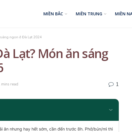
MIỀN BẮC
MIỀN TRUNG
MIỀN N
 sáng ngon ở Đà Lạt 2024
Đà Lạt? Món ăn sáng
6
1
 mins read
ải ăn nhưng hay hết sớm, cần đến trước 8h. Phở/bún/mì thì