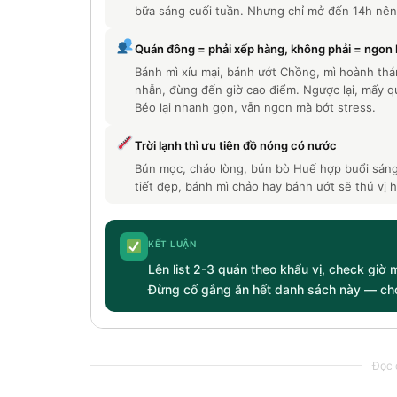
bữa sáng cuối tuần. Nhưng chỉ mở đến 14h nên
Quán đông = phải xếp hàng, không phải = ngon
Bánh mì xíu mại, bánh ướt Chồng, mì hoành thá
nhẫn, đừng đến giờ cao điểm. Ngược lại, mấy q
Béo lại nhanh gọn, vẫn ngon mà bớt stress.
Trời lạnh thì ưu tiên đồ nóng có nước
Bún mọc, cháo lòng, bún bò Huế hợp buổi sáng
tiết đẹp, bánh mì chảo hay bánh ướt sẽ thú vị
KẾT LUẬN
Lên list 2-3 quán theo khẩu vị, check giờ 
Đừng cố gắng ăn hết danh sách này — chọ
Đọc c