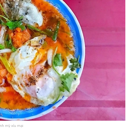
nh mỳ xíu mại