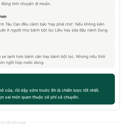
 đừng tính chuyện đi muộn.
 hơn
nh Tàu Cao đều cảnh báo 'hay phải chờ'. Nếu không kiên
uán ít người như bánh bột lọc Liễu hay sữa đậu nành Dung
 se lạnh hơn bánh căn hay bánh bột lọc. Nhưng nếu thời
 hơn ngồi húp nước dùng.
mở cửa, rồi dậy sớm trước 8h là chiến lược tốt nhất.
n sai món quen thuộc sẽ phí cả chuyến.
hi tiết bên dưới