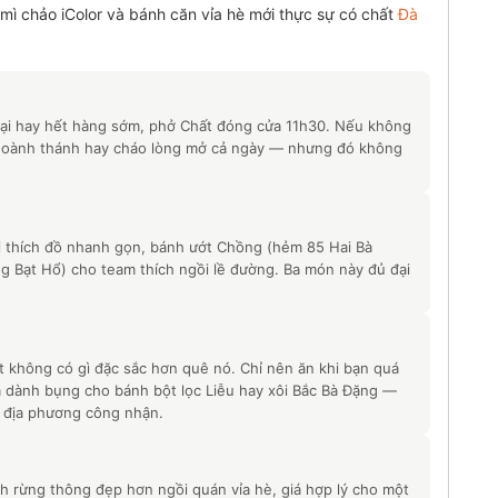
 mì chảo iColor và bánh căn vỉa hè mới thực sự có chất
Đà
ại hay hết hàng sớm, phở Chất đóng cửa 11h30. Nếu không
ì hoành thánh hay cháo lòng mở cả ngày — nhưng đó không
i thích đồ nhanh gọn, bánh ướt Chồng (hẻm 85 Hai Bà
ng Bạt Hổ) cho team thích ngồi lề đường. Ba món này đủ đại
ạt không có gì đặc sắc hơn quê nó. Chỉ nên ăn khi bạn quá
 dành bụng cho bánh bột lọc Liễu hay xôi Bắc Bà Đặng —
n địa phương công nhận.
 rừng thông đẹp hơn ngồi quán vỉa hè, giá hợp lý cho một