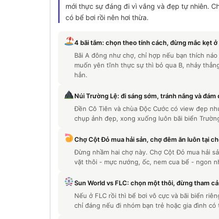
mới thực sự đáng đi vì vắng và đẹp tự nhiên. C
có bể bơi rồi nên hơi thừa.
4 bãi tắm: chọn theo tính cách, đừng mắc kẹt ở 
Bãi A đông như chợ, chỉ hợp nếu bạn thích náo 
muốn yên tĩnh thực sự thì bỏ qua B, nhảy thẳn
hẳn.
Núi Trường Lệ: đi sáng sớm, tránh nắng và đám
Đền Cô Tiên và chùa Độc Cước có view đẹp nhưn
chụp ảnh đẹp, xong xuống luôn bãi biển Trường
Chợ Cột Đỏ mua hải sản, chợ đêm ăn luôn tại c
Đừng nhầm hai chợ này. Chợ Cột Đỏ mua hải sả
vặt thôi - mực nướng, ốc, nem cua bể - ngon nh
Sun World vs FLC: chọn một thôi, đừng tham cả
Nếu ở FLC rồi thì bể bơi vô cực và bãi biển ri
chỉ đáng nếu đi nhóm bạn trẻ hoặc gia đình có 