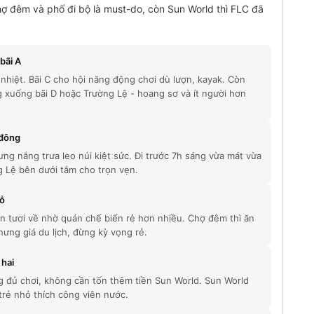
hợ đêm và phố đi bộ là must-do, còn Sun World thì FLC đã
bãi A
nhiệt. Bãi C cho hội năng động chơi dù lượn, kayak. Còn
g xuống bãi D hoặc Trường Lệ - hoang sơ và ít người hơn
 đông
g nắng trưa leo núi kiệt sức. Đi trước 7h sáng vừa mát vừa
 Lệ bên dưới tắm cho trọn vẹn.
hỗ
n tươi về nhờ quán chế biến rẻ hơn nhiều. Chợ đêm thì ăn
ưng giá du lịch, đừng kỳ vọng rẻ.
 hai
êng đủ chơi, không cần tốn thêm tiền Sun World. Sun World
trẻ nhỏ thích công viên nước.