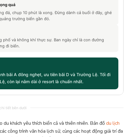
vọng quá
ảng đá, chụp 10 phút là xong. Đừng dành cả buổi ở đây, ghé
 quảng trường biển gần đó.
g phố và không khí thực sự. Ban ngày chỉ là con đường
ng đi biển.
h bãi A đông nghẹt, ưu tiên bãi D và Trường Lệ. Tối đi
ệ, còn lại nằm dài ở resort là chuẩn nhất.
hi tiết bên dưới
 du khách yêu thích biển cả và thiên nhiên. Bản đồ
du lịch
c công trình văn hóa lịch sử, cùng các hoạt động giải trí đa