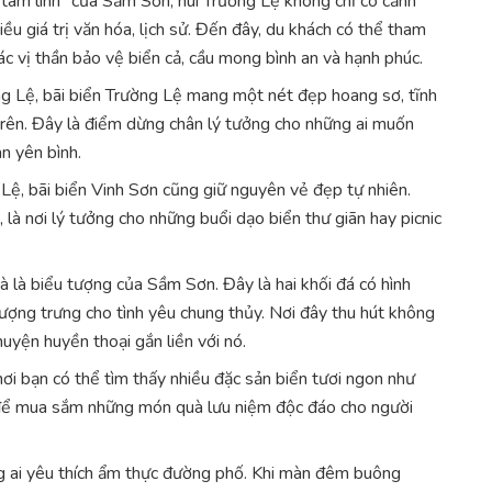
 tâm linh” của Sầm Sơn, núi Trường Lệ không chỉ có cảnh
ều giá trị văn hóa, lịch sử. Đến đây, du khách có thể tham
c vị thần bảo vệ biển cả, cầu mong bình an và hạnh phúc.
ng Lệ, bãi biển Trường Lệ mang một nét đẹp hoang sơ, tĩnh
 trên. Đây là điểm dừng chân lý tưởng cho những ai muốn
n yên bình.
Lệ, bãi biển Vinh Sơn cũng giữ nguyên vẻ đẹp tự nhiên.
 là nơi lý tưởng cho những buổi dạo biển thư giãn hay picnic
và là biểu tượng của Sầm Sơn. Đây là hai khối đá có hình
ượng trưng cho tình yêu chung thủy. Nơi đây thu hút không
huyện huyền thoại gắn liền với nó.
nơi bạn có thể tìm thấy nhiều đặc sản biển tươi ngon như
g để mua sắm những món quà lưu niệm độc đáo cho người
ng ai yêu thích ẩm thực đường phố. Khi màn đêm buông