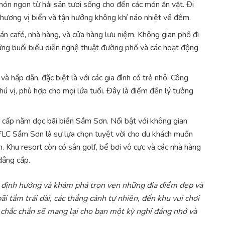
ón ngon từ hải sản tươi sống cho đến các món ăn vặt. Đi
hương vị biển và tận hưởng không khí náo nhiệt về đêm.
quán café, nhà hàng, và cửa hàng lưu niệm. Không gian phố đi
ững buổi biểu diễn nghệ thuật đường phố và các hoạt động
ại và hấp dẫn, đặc biệt là với các gia đình có trẻ nhỏ. Công
thú vị, phù hợp cho mọi lứa tuổi. Đây là điểm đến lý tưởng
o cấp nằm dọc bãi biển Sầm Sơn. Nổi bật với không gian
 FLC Sầm Sơn là sự lựa chọn tuyệt vời cho du khách muốn
. Khu resort còn có sân golf, bể bơi vô cực và các nhà hàng
đẳng cấp.
g định hướng và khám phá trọn vẹn những địa điểm đẹp và
i tắm trải dài, các thắng cảnh tự nhiên, đến khu vui chơi
 chắc chắn sẽ mang lại cho bạn một kỳ nghỉ đáng nhớ và