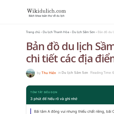
Trang chủ
»
Du lịch Thanh Hóa
»
Du lịch Sầm Sơn
»
Bản đồ du l
Bản đồ du lịch Sầm
chi tiết các địa đi
by
Thu Hiền
in
Du lịch Sầm Sơn
Reading Time: 6
TÓM TẮT SIÊU GỌN
3 phút để hiểu rõ và ghi nhớ
Bãi tắm A đông vui nhưng thiếu chất riêng, bãi 