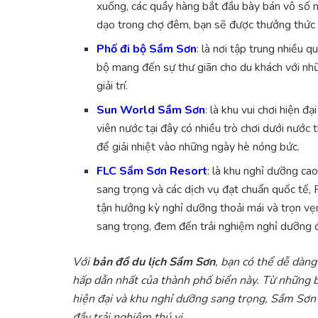
xuống, các quầy hàng bắt đầu bày bán vô số m
dạo trong chợ đêm, bạn sẽ được thưởng thức 
Phố đi bộ Sầm Sơn
: là nơi tập trung nhiều 
bộ mang đến sự thư giãn cho du khách với nh
giải trí.
Sun World Sầm Sơn
: là khu vui chơi hiện đ
viên nước tại đây có nhiều trò chơi dưới nước 
để giải nhiệt vào những ngày hè nóng bức.
FLC Sầm Sơn Resort
: là khu nghỉ dưỡng ca
sang trọng và các dịch vụ đạt chuẩn quốc tế,
tận hưởng kỳ nghỉ dưỡng thoải mái và trọn vẹn
sang trọng, đem đến trải nghiệm nghỉ dưỡng 
Với
bản đồ du lịch Sầm Sơn
, bạn có thể dễ dàn
hấp dẫn nhất của thành phố biển này. Từ những bã
hiện đại và khu nghỉ dưỡng sang trọng, Sầm Sơn
đầy trải nghiệm thú vị.