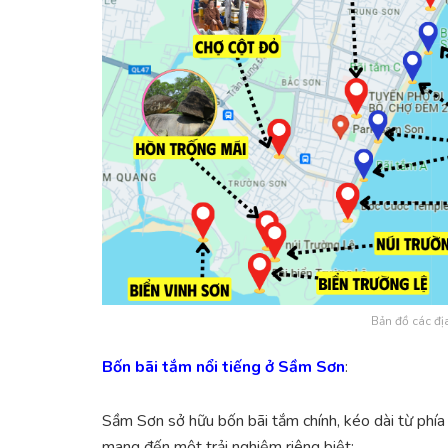
Bản đồ các đị
Bốn bãi tắm nổi tiếng ở Sầm Sơn
:
Sầm Sơn sở hữu bốn bãi tắm chính, kéo dài từ phía
mang đến một trải nghiệm riêng biệt: