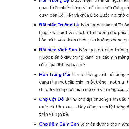
Núi Trường Lệ
: Được mệnh danh là “ngọn núi
quan thiên nhiên hùng vĩ mà còn chứa đựng nhi
quan đền Cô Tiên và chùa Độc Cước, nơi thờ cá
Bãi biển Trường Lệ
: Nằm dưới chân núi Trườ
lặng, khác biệt với các bãi tắm đông đúc phía
hòa mình vào thiên nhiên, tận hưởng không gia
Bãi biển Vinh Sơn
: Nằm gần bãi biển Trường 
Nước biển ở đây trong xanh, bãi cát mịn màng,
cùng gia đình và bạn bè.
Hòn Trống Mái
: là một thắng cảnh nổi tiếng 
dáng như một cặp chim, một trống, một mái, t
chỉ bởi vẻ đẹp tự nhiên mà còn vì những câu c
Chợ Cột Đỏ
: là khu chợ địa phương sầm uất, 
mực, cá, tôm, cua,… Đây cũng là nơi lý tưởn
thân và bạn bè.
Chợ đêm Sầm Sơn
: là thiên đường cho nhữ