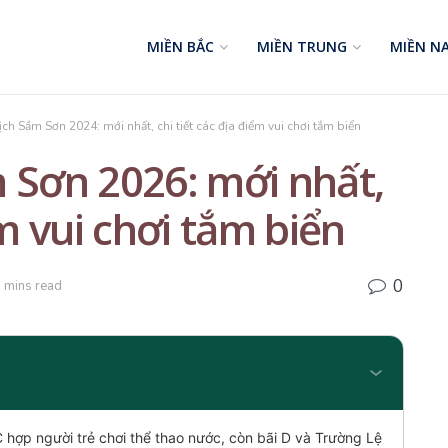
MIỀN BẮC
MIỀN TRUNG
MIỀN N
ịch Sầm Sơn 2024: mới nhất, chi tiết các địa điểm vui chơi tắm biển
 Sơn 2026: mới nhất,
ểm vui chơi tắm biển
0
 mins read
C hợp người trẻ chơi thể thao nước, còn bãi D và Trường Lệ