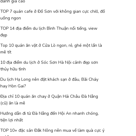
đánh giá cao
TOP 7 quán cafe ở Đồ Sơn với không gian cực chill, đồ
uống ngon
TOP 14 địa điểm du lịch Bình Thuận nổi tiếng, view
đẹp
Top 10 quán ăn vặt ở Cửa Lò ngon, rẻ, ghé một lần là
mê tít
10 địa điểm du lịch ở Sóc Sơn Hà Nội cảnh đẹp sơn
thủy hữu tình
Du lịch Hạ Long nên đặt khách sạn ở đâu, Bãi Cháy
hay Hòn Gai?
Địa chỉ 10 quán ăn chay ở Quận Hải Châu Đà Nẵng
(cũ) ăn là mê
Hướng dẫn đi từ Đà Nẵng đến Hội An nhanh chóng,
tiện lợi nhất
TOP 10+ đặc sản Đắk Nông nên mua về làm quà cực ý