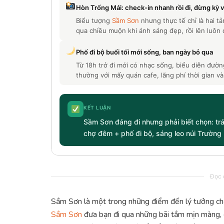
Hòn Trống Mái: check-in nhanh rồi đi, đừng kỳ 
Biểu tượng
Sầm Sơn
nhưng thực tế chỉ là hai t
qua chiều muộn khi ánh sáng đẹp, rồi lên luôn
Phố đi bộ buổi tối mới sống, ban ngày bỏ qua
Từ 18h trở đi mới có nhạc sống, biểu diễn đườn
thường với mấy quán cafe, lãng phí thời gian và
KẾT LUẬN
Sầm Sơn đáng đi nhưng phải biết chọn: trán
chợ đêm + phố đi bộ, sáng leo núi Trường L
Đọc c
Sầm Sơn là một trong những điểm đến lý tưởng cho
Sầm Sơn
đưa bạn đi qua những bãi tắm mịn màng, cá