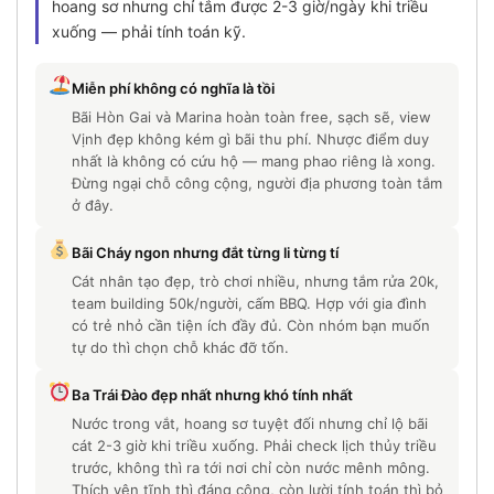
hoang sơ nhưng chỉ tắm được 2-3 giờ/ngày khi triều
xuống — phải tính toán kỹ.
Miễn phí không có nghĩa là tồi
Bãi Hòn Gai và Marina hoàn toàn free, sạch sẽ, view
Vịnh đẹp không kém gì bãi thu phí. Nhược điểm duy
nhất là không có cứu hộ — mang phao riêng là xong.
Đừng ngại chỗ công cộng, người địa phương toàn tắm
ở đây.
Bãi Cháy ngon nhưng đắt từng li từng tí
Cát nhân tạo đẹp, trò chơi nhiều, nhưng tắm rửa 20k,
team building 50k/người, cấm BBQ. Hợp với gia đình
có trẻ nhỏ cần tiện ích đầy đủ. Còn nhóm bạn muốn
tự do thì chọn chỗ khác đỡ tốn.
Ba Trái Đào đẹp nhất nhưng khó tính nhất
Nước trong vắt, hoang sơ tuyệt đối nhưng chỉ lộ bãi
cát 2-3 giờ khi triều xuống. Phải check lịch thủy triều
trước, không thì ra tới nơi chỉ còn nước mênh mông.
Thích yên tĩnh thì đáng công, còn lười tính toán thì bỏ