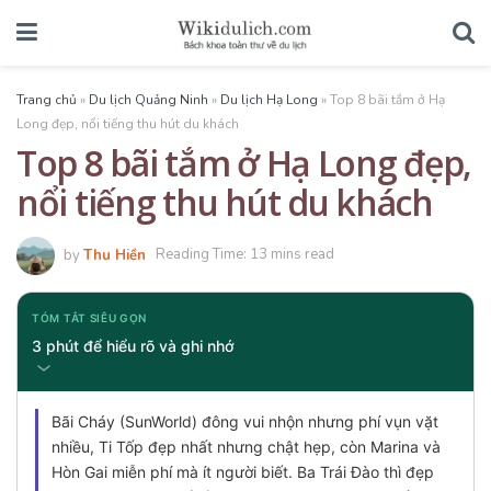
Trang chủ
»
Du lịch Quảng Ninh
»
Du lịch Hạ Long
»
Top 8 bãi tắm ở Hạ
Long đẹp, nổi tiếng thu hút du khách
Top 8 bãi tắm ở Hạ Long đẹp,
nổi tiếng thu hút du khách
by
Thu Hiền
Reading Time: 13 mins read
TÓM TẮT SIÊU GỌN
3 phút để hiểu rõ và ghi nhớ
Bãi Cháy (SunWorld) đông vui nhộn nhưng phí vụn vặt
nhiều, Ti Tốp đẹp nhất nhưng chật hẹp, còn Marina và
Hòn Gai miễn phí mà ít người biết. Ba Trái Đào thì đẹp