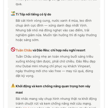
qua.
Ti Tốp nổi tiếng có lý do
Bãi cát hình vòng cung, nước xanh 4 mùa, leo đỉnh
chụp ảnh cực đỉnh — xứng danh đẹp nhất Vịnh.
Nhưng bãi nhỏ mà đông nghẹt vào cao điểm, trải
nghiệm giảm nửa. Muốn tận hưởng thì đi ngày thường
hoặc sáng sớm.
Tuần Châu
và Đảo Rều: chỉ hợp nếu nghỉ resort
Tuần Châu sóng nhẹ an toàn nhưng buổi sáng triều
xuống không tắm được, phải chờ chiều. Đảo Rều đẹp
như Dubai mini nhưng chỉ phục vụ khách Vinpearl,
ngày thường mới cho vào free — may rủi quá, đừng
đặt kỳ vọng.
Khởi động và kem chống nắng quan trọng hơn váy
maxi
Bài nhắc mang váy chụp hình nhưng thật ra khởi động
tránh chuột rút và kem chống nắng mới cứu mạng.