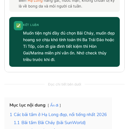
Biển
Hạ Long
nắng gắt, nước mặn, không chuẩn bị kỹ
là về bong da và mỏi người cả tuần.
KẾT LUẬN
Muốn tiện nghi đầy đủ chọn Bãi Cháy, muốn đẹp
hoang sơ chịu khó tính toán thì Ba Trái Đào hoặc
Ti Tốp, còn đi gia đình tiết kiệm thì Hòn
Gai/Marina miễn phí vẫn ổn. Nhớ check thủy
triều trước khi đi.
Đọc chi tiết bên dưới
Mục lục nội dung
Ẩn đi
1
Các bãi tắm ở Hạ Long đẹp, nổi tiếng nhất 2026
1.1
Bãi tắm Bãi Cháy (bãi SunWorld)