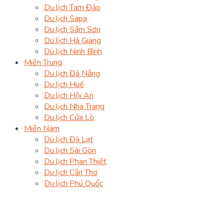
Du lịch Tam Đảo
Du lịch Sapa
Du lịch Sầm Sơn
Du lịch Hà Giang
Du lịch Ninh Bình
Miền Trung
Du lịch Đà Nẵng
Du lịch Huế
Du lịch Hội An
Du lịch Nha Trang
Du lịch Cửa Lò
Miền Nam
Du lịch Đà Lạt
Du lịch Sài Gòn
Du lịch Phan Thiết
Du lịch Cần Thơ
Du lịch Phú Quốc