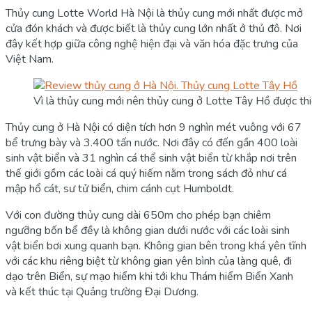
Thủy cung Lotte World Hà Nội là thủy cung mới nhất được mở
cửa đón khách và được biết là thủy cung lớn nhất ở thủ đô. Nơi
đây kết hợp giữa công nghệ hiện đại và văn hóa đặc trưng của
Việt Nam.
Vì là thủy cung mới nên thủy cung ở Lotte Tây Hồ được th
Thủy cung ở Hà Nội có diện tích hơn 9 nghìn mét vuông với 67
bể trưng bày và 3.400 tấn nước. Nơi đây có đến gần 400 loài
sinh vật biển và 31 nghìn cá thể sinh vật biển từ khắp nơi trên
thế giới gồm các loài cá quý hiếm nằm trong sách đỏ như cá
mập hổ cát, sư tử biển, chim cánh cụt Humboldt.
Với con đường thủy cung dài 650m cho phép bạn chiêm
ngưỡng bốn bể đềy là không gian dưới nước với các loài sinh
vật biển bơi xung quanh bạn. Không gian bên trong khá yên tĩnh
với các khu riêng biệt từ không gian yên bình của làng quê, đi
dạo trên Biển, sự mạo hiểm khi tới khu Thám hiểm Biển Xanh
và kết thúc tại Quảng trường Đại Dương.