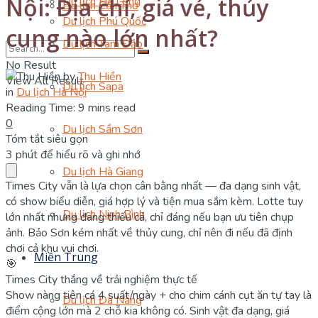
Nội: Địa chỉ, giá vé, thủy
Du lịch Hạ Long
Du lịch Cần Thơ
Du lịch Phú Quốc
cung nào lớn nhất?
Du lịch Tam Đảo
No Result
by
Thu Hiền
View All Result
Du lịch Sapa
in
Du lịch Hà Nội
Reading Time: 9 mins read
0
Du lịch Sầm Sơn
Tóm tắt siêu gọn
3 phút để hiểu rõ và ghi nhớ
Du lịch Hà Giang
Times City vẫn là lựa chọn cân bằng nhất — đa dạng sinh vật,
có show biểu diễn, giá hợp lý và tiện mua sắm kèm. Lotte tuy
Du lịch Ninh Bình
lớn nhất nhưng đang thiếu cá, chỉ đáng nếu bạn ưu tiên chụp
ảnh. Bảo Sơn kém nhất về thủy cung, chỉ nên đi nếu đã định
chơi cả khu vui chơi.
Miền Trung
🎯
Times City thắng về trải nghiệm thực tế
Show nàng tiên cá 4 suất/ngày + cho chim cánh cụt ăn tự tay là
Du lịch Đà Nẵng
điểm cộng lớn mà 2 chỗ kia không có. Sinh vật đa dạng, giá