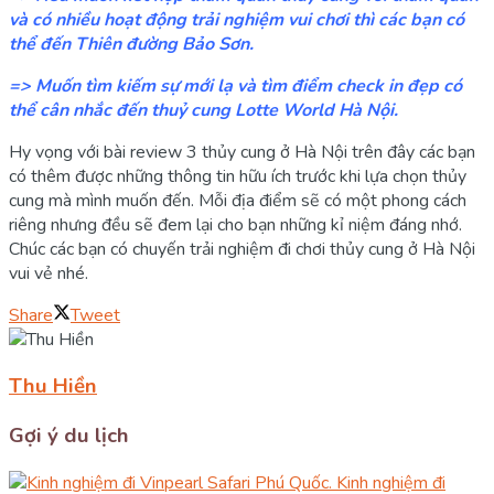
và có nhiều hoạt động trải nghiệm vui chơi thì các bạn có
thể đến Thiên đường Bảo Sơn.
=> Muốn tìm kiếm sự mới lạ và tìm điểm check in đẹp có
thể cân nhắc đến thuỷ cung Lotte World Hà Nội.
Hy vọng với bài review 3 thủy cung ở Hà Nội trên đây các bạn
có thêm được những thông tin hữu ích trước khi lựa chọn thủy
cung mà mình muốn đến. Mỗi địa điểm sẽ có một phong cách
riêng nhưng đều sẽ đem lại cho bạn những kỉ niệm đáng nhớ.
Chúc các bạn có chuyến trải nghiệm đi chơi thủy cung ở Hà Nội
vui vẻ nhé.
Share
Tweet
Thu Hiền
Gợi ý du lịch