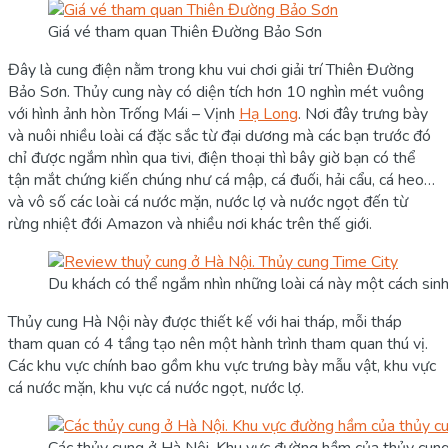
Giá vé tham quan Thiên Đường Bảo Sơn
Đây là cung điện nằm trong khu vui chơi giải trí Thiên Đường
Bảo Sơn. Thủy cung này có diện tích hơn 10 nghìn mét vuông
với hình ảnh hòn Trống Mái – Vịnh
Hạ Long
. Nơi đây trưng bày
và nuôi nhiều loài cá đặc sắc từ đại dương mà các bạn trước đó
chỉ được ngắm nhìn qua tivi, điện thoại thì bây giờ bạn có thể
tận mắt chứng kiến chúng như cá mập, cá đuối, hải cẩu, cá heo…
và vô số các loài cá nước mặn, nước lợ và nước ngọt đến từ
rừng nhiệt đới Amazon và nhiều nơi khác trên thế giới.
Du khách có thể ngắm nhìn những loài cá này một cách si
Thủy cung Hà Nội này được thiết kế với hai tháp, mỗi tháp
tham quan có 4 tầng tạo nên một hành trình tham quan thú vị.
Các khu vực chính bao gồm khu vực trưng bày mẫu vật, khu vực
cá nước mặn, khu vực cá nước ngọt, nước lợ.