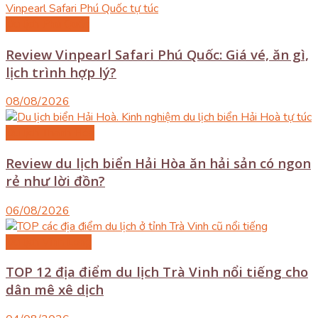
Du lịch Phú Quốc
Review Vinpearl Safari Phú Quốc: Giá vé, ăn gì,
lịch trình hợp lý?
08/08/2026
Du lịch Thanh Hóa
Review du lịch biển Hải Hòa ăn hải sản có ngon
rẻ như lời đồn?
06/08/2026
Du lịch Vĩnh Long
TOP 12 địa điểm du lịch Trà Vinh nổi tiếng cho
dân mê xê dịch