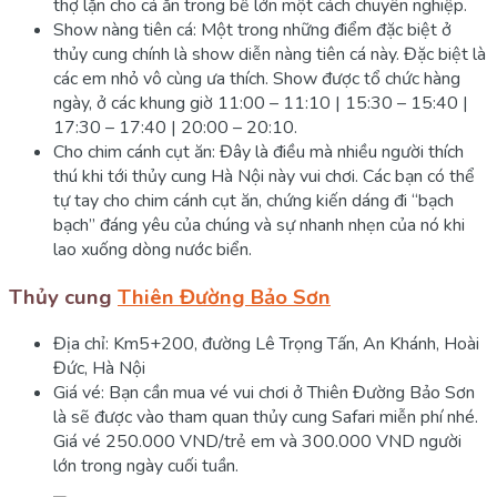
thợ lặn cho cá ăn trong bể lớn một cách chuyên nghiệp.
Show nàng tiên cá: Một trong những điểm đặc biệt ở
thủy cung chính là show diễn nàng tiên cá này. Đặc biệt là
các em nhỏ vô cùng ưa thích. Show được tổ chức hàng
ngày, ở các khung giờ 11:00 – 11:10 | 15:30 – 15:40 |
17:30 – 17:40 | 20:00 – 20:10.
Cho chim cánh cụt ăn: Đây là điều mà nhiều người thích
thú khi tới thủy cung Hà Nội này vui chơi. Các bạn có thể
tự tay cho chim cánh cụt ăn, chứng kiến dáng đi “bạch
bạch” đáng yêu của chúng và sự nhanh nhẹn của nó khi
lao xuống dòng nước biển.
Thủy cung
Thiên Đường Bảo Sơn
Địa chỉ: Km5+200, đường Lê Trọng Tấn, An Khánh, Hoài
Đức, Hà Nội
Giá vé: Bạn cần mua vé vui chơi ở Thiên Đường Bảo Sơn
là sẽ được vào tham quan thủy cung Safari miễn phí nhé.
Giá vé 250.000 VND/trẻ em và 300.000 VND người
lớn trong ngày cuối tuần.