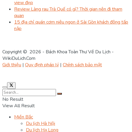
view đẹp
Review Làng rau Trà Quế có gì? Thời gian nên đi tham
quan
15 địa chỉ quán cơm niêu ngon ở Sài Gòn khách đông tấp
nập
Copyright © 2026 - Bách Khoa Toàn Thư Về Du Lịch -
WikiDuLich.Com
Giới thiệu
|
Quy định pháp lý
|
Chính sách bảo mật
No Result
View All Result
Miền Bắc
Du lịch Hà Nội
Du lịch Hạ Long