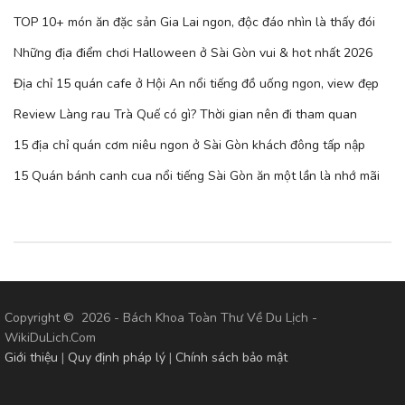
TOP 10+ món ăn đặc sản Gia Lai ngon, độc đáo nhìn là thấy đói
Những địa điểm chơi Halloween ở Sài Gòn vui & hot nhất 2026
Địa chỉ 15 quán cafe ở Hội An nổi tiếng đồ uống ngon, view đẹp
Review Làng rau Trà Quế có gì? Thời gian nên đi tham quan
15 địa chỉ quán cơm niêu ngon ở Sài Gòn khách đông tấp nập
15 Quán bánh canh cua nổi tiếng Sài Gòn ăn một lần là nhớ mãi
Copyright © 2026 - Bách Khoa Toàn Thư Về Du Lịch -
WikiDuLich.Com
Giới thiệu
|
Quy định pháp lý
|
Chính sách bảo mật