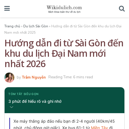
Trang chủ
»
Du lịch Sài Gòn
»
Hướng dẫn đi từ Sài Gòn đến khu du lịch Đại
Nam mới nhất 2025
Hướng dẫn đi từ Sài Gòn đến
khu du lịch Đại Nam mới
nhất 2026
by
Trâm Nguyễn
Reading Time: 6 mins read
TÓM TẮT SIÊU GỌN
3 phút để hiểu rõ và ghi nhớ
Xe máy thắng áp đảo nếu bạn đi 2-4 người (40km/45
phút, chủ động giờ giấc). Xe bus 61-1 từ
Miền Tây
đi