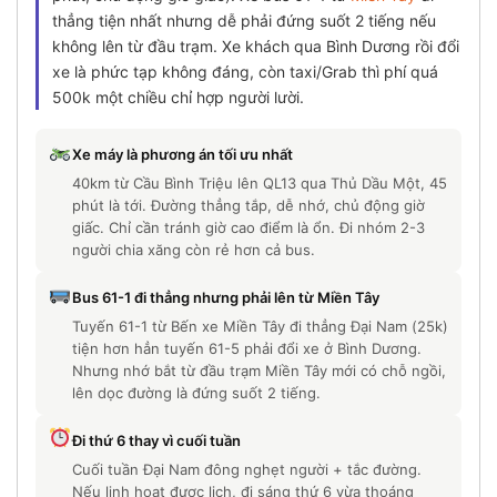
thẳng tiện nhất nhưng dễ phải đứng suốt 2 tiếng nếu
không lên từ đầu trạm. Xe khách qua Bình Dương rồi đổi
xe là phức tạp không đáng, còn taxi/Grab thì phí quá
500k một chiều chỉ hợp người lười.
Xe máy là phương án tối ưu nhất
40km từ Cầu Bình Triệu lên QL13 qua Thủ Dầu Một, 45
phút là tới. Đường thẳng tắp, dễ nhớ, chủ động giờ
giấc. Chỉ cần tránh giờ cao điểm là ổn. Đi nhóm 2-3
người chia xăng còn rẻ hơn cả bus.
Bus 61-1 đi thẳng nhưng phải lên từ Miền Tây
Tuyến 61-1 từ Bến xe Miền Tây đi thẳng Đại Nam (25k)
tiện hơn hẳn tuyến 61-5 phải đổi xe ở Bình Dương.
Nhưng nhớ bắt từ đầu trạm Miền Tây mới có chỗ ngồi,
lên dọc đường là đứng suốt 2 tiếng.
Đi thứ 6 thay vì cuối tuần
Cuối tuần Đại Nam đông nghẹt người + tắc đường.
Nếu linh hoạt được lịch, đi sáng thứ 6 vừa thoáng