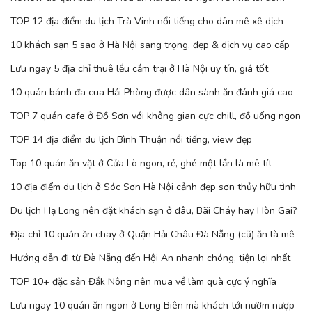
TOP 12 địa điểm du lịch Trà Vinh nổi tiếng cho dân mê xê dịch
10 khách sạn 5 sao ở Hà Nội sang trọng, đẹp & dịch vụ cao cấp
Lưu ngay 5 địa chỉ thuê lều cắm trại ở Hà Nội uy tín, giá tốt
10 quán bánh đa cua Hải Phòng được dân sành ăn đánh giá cao
TOP 7 quán cafe ở Đồ Sơn với không gian cực chill, đồ uống ngon
TOP 14 địa điểm du lịch Bình Thuận nổi tiếng, view đẹp
Top 10 quán ăn vặt ở Cửa Lò ngon, rẻ, ghé một lần là mê tít
10 địa điểm du lịch ở Sóc Sơn Hà Nội cảnh đẹp sơn thủy hữu tình
Du lịch Hạ Long nên đặt khách sạn ở đâu, Bãi Cháy hay Hòn Gai?
Địa chỉ 10 quán ăn chay ở Quận Hải Châu Đà Nẵng (cũ) ăn là mê
Hướng dẫn đi từ Đà Nẵng đến Hội An nhanh chóng, tiện lợi nhất
TOP 10+ đặc sản Đắk Nông nên mua về làm quà cực ý nghĩa
Lưu ngay 10 quán ăn ngon ở Long Biên mà khách tới nườm nượp