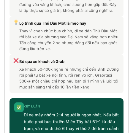
đường vừa vắng khách, chơi sướng hơn gấp đôi. Đây
là tip thực sự có giá trị, không phải ai cũng nghĩ ra.
Lộ trình qua Thủ Dầu Một là mẹo hay
Thay vì chen chúc bus chính, đi xe đến Thủ Dầu Một
rồi bắt xe địa phương vào Đại Nam sẽ vắng hơn nhiều.
Tốn công chuyển 2 xe nhưng đáng đổi nếu bạn ghét
đứng lâu trên xe.
Bỏ qua xe khách và Grab
Xe khách 50-100k nghe rẻ nhưng chỉ đến Bình Dương
rồi phải tự bắt xe nội tỉnh, rối ren vô ích. Grab/taxi
500k+ một chiều chỉ hợp nếu bạn đi 1 mình và lười tới
mức sẵn sàng trả gấp 10 lần tiền xăng.
KẾT LUẬN
Đi xe máy nhóm 2-4 người là ngon nhất. Nếu bắt
buộc phải bus thì lên Miền Tây bắt 61-1 từ đầu
trạm, và nhớ đi thứ 6 thay vì thứ 7 để tránh cảnh