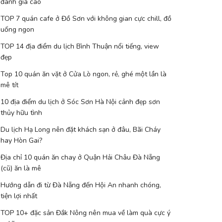
đánh giá cao
TOP 7 quán cafe ở Đồ Sơn với không gian cực chill, đồ
uống ngon
TOP 14 địa điểm du lịch Bình Thuận nổi tiếng, view
đẹp
Top 10 quán ăn vặt ở Cửa Lò ngon, rẻ, ghé một lần là
mê tít
10 địa điểm du lịch ở Sóc Sơn Hà Nội cảnh đẹp sơn
thủy hữu tình
Du lịch Hạ Long nên đặt khách sạn ở đâu, Bãi Cháy
hay Hòn Gai?
Địa chỉ 10 quán ăn chay ở Quận Hải Châu Đà Nẵng
(cũ) ăn là mê
Hướng dẫn đi từ Đà Nẵng đến Hội An nhanh chóng,
tiện lợi nhất
TOP 10+ đặc sản Đắk Nông nên mua về làm quà cực ý