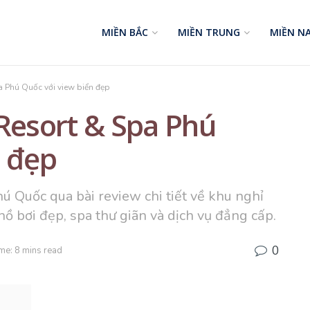
MIỀN BẮC
MIỀN TRUNG
MIỀN N
a Phú Quốc với view biển đẹp
 Resort & Spa Phú
n đẹp
 Quốc qua bài review chi tiết về khu nghỉ
hồ bơi đẹp, spa thư giãn và dịch vụ đẳng cấp.
0
me: 8 mins read