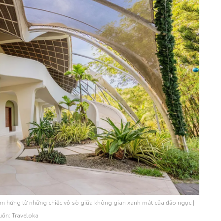
 cảm hứng từ những chiếc vỏ sò giữa không gian xanh mát của đảo ngọc |
ồn: Traveloka