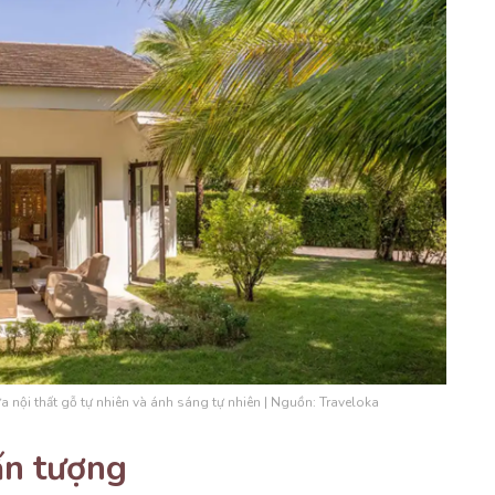
iữa nội thất gỗ tự nhiên và ánh sáng tự nhiên | Nguồn: Traveloka
ấn tượng