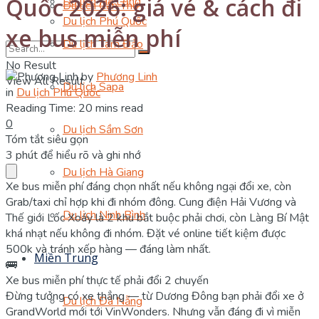
Quốc 2026: giá vé & cách đi
Du lịch Hạ Long
Du lịch Cần Thơ
Du lịch Phú Quốc
xe bus miễn phí
Du lịch Tam Đảo
No Result
by
Phương Linh
View All Result
Du lịch Sapa
in
Du lịch Phú Quốc
Reading Time: 20 mins read
0
Du lịch Sầm Sơn
Tóm tắt siêu gọn
3 phút để hiểu rõ và ghi nhớ
Du lịch Hà Giang
Xe bus miễn phí đáng chọn nhất nếu không ngại đổi xe, còn
Grab/taxi chỉ hợp khi đi nhóm đông. Cung điện Hải Vương và
Du lịch Ninh Bình
Thế giới Lốc Xoáy là 2 khu bắt buộc phải chơi, còn Làng Bí Mật
khá nhạt nếu không đi nhóm. Đặt vé online tiết kiệm được
500k và tránh xếp hàng — đáng làm nhất.
Miền Trung
🚌
Xe bus miễn phí thực tế phải đổi 2 chuyến
Đừng tưởng có xe thẳng — từ Dương Đông bạn phải đổi xe ở
Du lịch Đà Nẵng
GrandWorld mới tới VinWonders. Nhưng vẫn đáng đi vì miễn