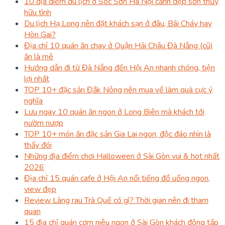
10 địa điểm du lịch ở Sóc Sơn Hà Nội cảnh đẹp sơn thủy
hữu tình
Du lịch Hạ Long nên đặt khách sạn ở đâu, Bãi Cháy hay
Hòn Gai?
Địa chỉ 10 quán ăn chay ở Quận Hải Châu Đà Nẵng (cũ)
ăn là mê
Hướng dẫn đi từ Đà Nẵng đến Hội An nhanh chóng, tiện
lợi nhất
TOP 10+ đặc sản Đắk Nông nên mua về làm quà cực ý
nghĩa
Lưu ngay 10 quán ăn ngon ở Long Biên mà khách tới
nườm nượp
TOP 10+ món ăn đặc sản Gia Lai ngon, độc đáo nhìn là
thấy đói
Những địa điểm chơi Halloween ở Sài Gòn vui & hot nhất
2026
Địa chỉ 15 quán cafe ở Hội An nổi tiếng đồ uống ngon,
view đẹp
Review Làng rau Trà Quế có gì? Thời gian nên đi tham
quan
15 địa chỉ quán cơm niêu ngon ở Sài Gòn khách đông tấp