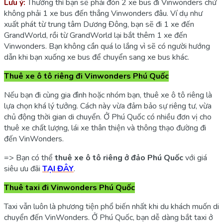
Lưu ý:
Thường thì bạn sẽ phải đón 2 xe bus đi Vinwonders chứ
không phải 1 xe bus đến thẳng Vinwonders đâu. Ví dụ như
xuất phát từ trung tâm Dương Đông, bạn sẽ đi 1 xe đến
GrandWorld, rồi từ GrandWorld lại bắt thêm 1 xe đến
Vinwonders. Bạn không cần quá lo lắng vì sẽ có người hướng
dẫn khi bạn xuống xe bus để chuyển sang xe bus khác.
Thuê xe ô tô riêng đi Vinwonders Phú Quốc
Nếu bạn đi cùng gia đình hoặc nhóm bạn, thuê xe ô tô riêng là
lựa chọn khá lý tưởng. Cách này vừa đảm bảo sự riêng tư, vừa
chủ động thời gian di chuyển. Ở Phú Quốc có nhiều đơn vị cho
thuê xe chất lượng, lái xe thân thiện và thông thạo đường đi
đến VinWonders.
=> Bạn có thể
thuê xe ô tô riêng ở đảo Phú Quốc
với giá
siêu ưu đãi
TẠI ĐÂY
.
Thuê taxi đi Vinwonders Phú Quốc
Taxi vẫn luôn là phương tiện phổ biến nhất khi du khách muốn di
chuyển đến VinWonders. Ở Phú Quốc, bạn dễ dàng bắt taxi ở