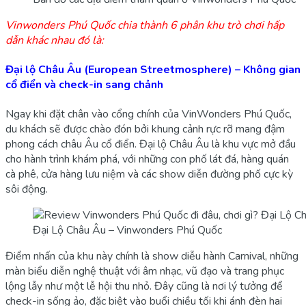
Vinwonders Phú Quốc chia thành 6 phân khu trò chơi hấp
dẫn khác nhau đó là:
Đại lộ Châu Âu (European Streetmosphere) – Không gian
cổ điển và check-in sang chảnh
Ngay khi đặt chân vào cổng chính của VinWonders Phú Quốc,
du khách sẽ được chào đón bởi khung cảnh rực rỡ mang đậm
phong cách châu Âu cổ điển. Đại lộ Châu Âu là khu vực mở đầu
cho hành trình khám phá, với những con phố lát đá, hàng quán
cà phê, cửa hàng lưu niệm và các show diễn đường phố cực kỳ
sôi động.
Đại Lộ Châu Âu – Vinwonders Phú Quốc
Điểm nhấn của khu này chính là show diễu hành Carnival, những
màn biểu diễn nghệ thuật với âm nhạc, vũ đạo và trang phục
lộng lẫy như một lễ hội thu nhỏ. Đây cũng là nơi lý tưởng để
check-in sống ảo, đặc biệt vào buổi chiều tối khi ánh đèn hai