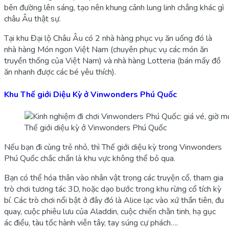
bên đường lên sáng, tạo nên khung cảnh lung linh chẳng khác gì
châu Âu thật sự.
Tại khu Đại lộ Châu Âu có 2 nhà hàng phục vụ ăn uống đó là
nhà hàng Món ngon Việt Nam (chuyên phục vụ các món ăn
truyền thống của Việt Nam) và nhà hàng Lotteria (bán mấy đồ
ăn nhanh được các bé yêu thích).
Khu Thế giới Diệu Kỳ ở Vinwonders Phú Quốc
Thế giới diệu kỳ ở Vinwonders Phú Quốc
Nếu bạn đi cùng trẻ nhỏ, thì Thế giới diệu kỳ trong Vinwonders
Phú Quốc chắc chắn là khu vực không thể bỏ qua.
Bạn có thể hóa thân vào nhân vật trong các truyện cổ, tham gia
trò chơi tương tác 3D, hoặc dạo bước trong khu rừng cổ tích kỳ
bí. Các trò chơi nổi bật ở đây đó là Alice lạc vào xứ thần tiên, đu
quay, cuộc phiêu lưu của Aladdin, cuộc chiến chằn tinh, hạ gục
ác điểu, tàu tốc hành viễn tây, tay súng cự phách….