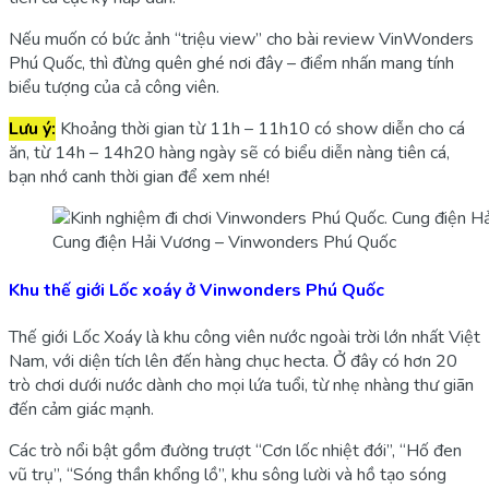
Nếu muốn có bức ảnh “triệu view” cho bài review VinWonders
Phú Quốc, thì đừng quên ghé nơi đây – điểm nhấn mang tính
biểu tượng của cả công viên.
Lưu ý:
Khoảng thời gian từ 11h – 11h10 có show diễn cho cá
ăn, từ 14h – 14h20 hàng ngày sẽ có biểu diễn nàng tiên cá,
bạn nhớ canh thời gian để xem nhé!
Cung điện Hải Vương – Vinwonders Phú Quốc
Khu thế giới Lốc xoáy ở Vinwonders Phú Quốc
Thế giới Lốc Xoáy là khu công viên nước ngoài trời lớn nhất Việt
Nam, với diện tích lên đến hàng chục hecta. Ở đây có hơn 20
trò chơi dưới nước dành cho mọi lứa tuổi, từ nhẹ nhàng thư giãn
đến cảm giác mạnh.
Các trò nổi bật gồm đường trượt “Cơn lốc nhiệt đới”, “Hố đen
vũ trụ”, “Sóng thần khổng lồ”, khu sông lười và hồ tạo sóng