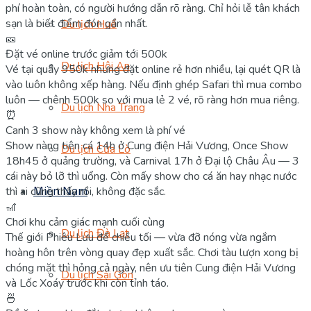
phí hoàn toàn, có người hướng dẫn rõ ràng. Chỉ hỏi lễ tân khách
sạn là biết điểm đón gần nhất.
Du lịch Huế
🎫
Đặt vé online trước giảm tới 500k
Du lịch Hội An
Vé tại quầy 950k nhưng đặt online rẻ hơn nhiều, lại quét QR là
vào luôn không xếp hàng. Nếu định ghép Safari thì mua combo
luôn — chênh 500k so với mua lẻ 2 vé, rõ ràng hơn mua riêng.
Du lịch Nha Trang
⏰
Canh 3 show này không xem là phí vé
Show nàng tiên cá 14h ở Cung điện Hải Vương, Once Show
Du lịch Cửa Lò
18h45 ở quảng trường, và Carnival 17h ở Đại lộ Châu Âu — 3
cái này bỏ lỡ thì uổng. Còn mấy show cho cá ăn hay nhạc nước
Miền Nam
thì ai cũng thấy rồi, không đặc sắc.
🎢
Chơi khu cảm giác mạnh cuối cùng
Du lịch Đà Lạt
Thế giới Phiêu Lưu để chiều tối — vừa đỡ nóng vừa ngắm
hoàng hôn trên vòng quay đẹp xuất sắc. Chơi tàu lượn xong bị
chóng mặt thì hỏng cả ngày, nên ưu tiên Cung điện Hải Vương
Du lịch Sài Gòn
và Lốc Xoáy trước khi còn tỉnh táo.
🍜