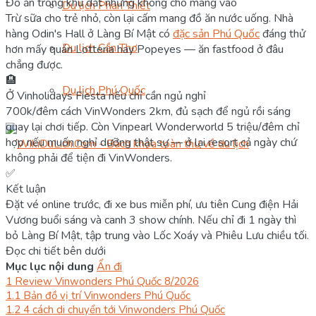
Đồ ăn trong khu đắt nhưng không cho mang vào
Du lịch Phan Thiết
Trừ sữa cho trẻ nhỏ, còn lại cấm mang đồ ăn nước uống. Nhà
hàng Odin's Hall ở Làng Bí Mật có
đặc sản Phú Quốc
đáng thử
Du lịch Cần Thơ
hơn mấy quán Lotteria hay Popeyes — ăn fastfood ở đâu
chẳng được.
🏨
Du lịch Phú Quốc
Ở Vinholidays Fiesta nếu chỉ cần ngủ nghỉ
700k/đêm cách VinWonders 2km, đủ sạch để ngủ rồi sáng
quay lại chơi tiếp. Còn Vinpearl Wonderworld 5 triệu/đêm chỉ
hợp nếu muốn nghỉ dưỡng thật sự — ở lại resort cả ngày chứ
không phải để tiện đi VinWonders.
✅
Kết luận
Đặt vé online trước, đi xe bus miễn phí, ưu tiên Cung điện Hải
Vương buổi sáng và canh 3 show chính. Nếu chỉ đi 1 ngày thì
bỏ Làng Bí Mật, tập trung vào Lốc Xoáy và Phiêu Lưu chiều tối.
Đọc chi tiết bên dưới
Mục lục nội dung
Ẩn đi
1
Review Vinwonders Phú Quốc 8/2026
1.1
Bản đồ vị trí Vinwonders Phú Quốc
1.2
4 cách di chuyển tới Vinwonders Phú Quốc