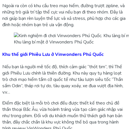
Ngoài ra còn có khu cầu treo mạo hiểm, đường trượt zipline, và
những trò giải trí tập thể cực vui nếu bạn đi theo nhóm. Đây là
nơi giúp bạn rèn luyện thể lực và xả stress, phù hợp cho các gia
đình hoặc nhóm bạn trẻ ưa vận động.
Khu làng bí mật ở Vinwonders Phú Quốc
Khu thế giới Phiêu Lưu ở Vinwonders Phú Quốc
Nếu bạn là người mê tốc độ, thích cảm giác “thót tim”, thì Thế
giới Phiêu Lưu chính là thiên đường. Khu này quy tụ hàng loạt
trò chơi mạo hiểm tầm cỡ quốc tế như tàu lượn siêu tốc “Thần
sấm Odin”, tháp rơi tự do, tàu quay xoáy, xe đua vượt địa hình,
v.v…
Điểm đặc biệt là mỗi trò chơi đều được thiết kế theo chủ đề
thần thoại Bắc Âu, vừa hoành tráng vừa tạo cảm giác nhập vai
như trong phim. Đối với du khách muốn thử thách giới hạn bản
thân, đây chắc chắn là khu vực không thể bỏ qua trong hành
trình review VinWonders Phú Quốc.