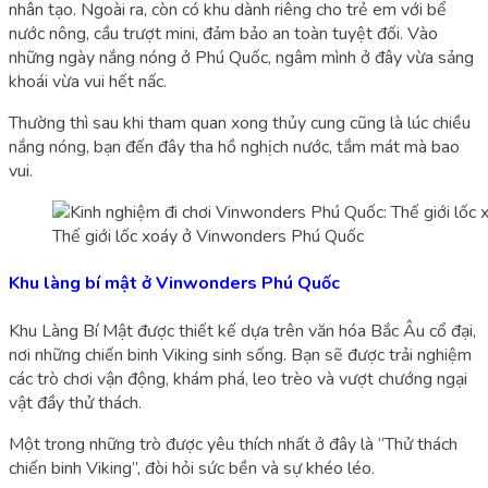
nhân tạo. Ngoài ra, còn có khu dành riêng cho trẻ em với bể
nước nông, cầu trượt mini, đảm bảo an toàn tuyệt đối. Vào
những ngày nắng nóng ở Phú Quốc, ngâm mình ở đây vừa sảng
khoái vừa vui hết nấc.
Thường thì sau khi tham quan xong thủy cung cũng là lúc chiều
nắng nóng, bạn đến đây tha hồ nghịch nước, tắm mát mà bao
vui.
Thế giới lốc xoáy ở Vinwonders Phú Quốc
Khu làng bí mật ở Vinwonders Phú Quốc
Khu Làng Bí Mật được thiết kế dựa trên văn hóa Bắc Âu cổ đại,
nơi những chiến binh Viking sinh sống. Bạn sẽ được trải nghiệm
các trò chơi vận động, khám phá, leo trèo và vượt chướng ngại
vật đầy thử thách.
Một trong những trò được yêu thích nhất ở đây là “Thử thách
chiến binh Viking”, đòi hỏi sức bền và sự khéo léo.