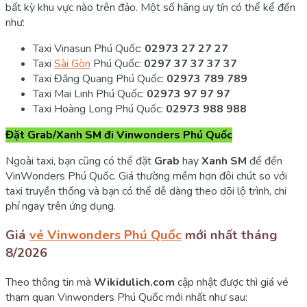
bất kỳ khu vực nào trên đảo. Một số hãng uy tín có thể kể đến
như:
Taxi Vinasun Phú Quốc:
02973 27 27 27
Taxi
Sài Gòn
Phú Quốc:
0297 37 37 37 37
Taxi Đăng Quang Phú Quốc:
02973 789 789
Taxi Mai Linh Phú Quốc:
02973 97 97 97
Taxi Hoàng Long Phú Quốc:
02973 988 988
Đặt Grab/Xanh SM đi Vinwonders Phú Quốc
Ngoài taxi, bạn cũng có thể đặt
Grab
hay
Xanh SM
để đến
VinWonders Phú Quốc. Giá thường mềm hơn đôi chút so với
taxi truyền thống và bạn có thể dễ dàng theo dõi lộ trình, chi
phí ngay trên ứng dụng.
Giá
vé Vinwonders Phú Quốc
mới nhất tháng
8/2026
Theo thông tin mà
Wikidulich.com
cập nhật được thì giá vé
tham quan Vinwonders Phú Quốc mới nhất như sau: