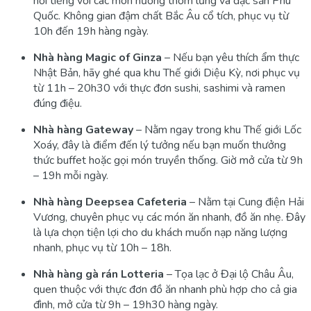
nổi tiếng với các món nướng thơm lừng và đặc sản Phú
Quốc. Không gian đậm chất Bắc Âu cổ tích, phục vụ từ
10h đến 19h hàng ngày.
Nhà hàng Magic of Ginza
– Nếu bạn yêu thích ẩm thực
Nhật Bản, hãy ghé qua khu Thế giới Diệu Kỳ, nơi phục vụ
từ 11h – 20h30 với thực đơn sushi, sashimi và ramen
đúng điệu.
Nhà hàng Gateway
– Nằm ngay trong khu Thế giới Lốc
Xoáy, đây là điểm đến lý tưởng nếu bạn muốn thưởng
thức buffet hoặc gọi món truyền thống. Giờ mở cửa từ 9h
– 19h mỗi ngày.
Nhà hàng Deepsea Cafeteria
– Nằm tại Cung điện Hải
Vương, chuyên phục vụ các món ăn nhanh, đồ ăn nhẹ. Đây
là lựa chọn tiện lợi cho du khách muốn nạp năng lượng
nhanh, phục vụ từ 10h – 18h.
Nhà hàng gà rán Lotteria
– Tọa lạc ở Đại lộ Châu Âu,
quen thuộc với thực đơn đồ ăn nhanh phù hợp cho cả gia
đình, mở cửa từ 9h – 19h30 hàng ngày.