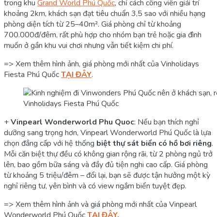
trong khu
Grand World Phú Quốc
, chỉ cách công viên giải trí
khoảng 2km, khách sạn đạt tiêu chuẩn 3,5 sao với nhiều hạng
phòng diện tích từ 25–40m². Giá phòng chỉ từ khoảng
700.000đ/đêm, rất phù hợp cho nhóm bạn trẻ hoặc gia đình
muốn ở gần khu vui chơi nhưng vẫn tiết kiệm chi phí.
=> Xem thêm hình ảnh, giá phòng mới nhất của Vinholidays
Fiesta Phú Quốc
TẠI ĐÂY
.
Vinholidays Fiesta Phú Quốc
+
Vinpearl Wonderworld Phu Quoc
: Nếu bạn thích nghỉ
dưỡng sang trọng hơn, Vinpearl Wonderworld Phú Quốc là lựa
chọn đẳng cấp với hệ thống
biệt thự sát biển có hồ bơi riêng
.
Mỗi căn biệt thự đều có không gian rộng rãi, từ 2 phòng ngủ trở
lên, bao gồm bữa sáng và đầy đủ tiện nghi cao cấp. Giá phòng
từ khoảng 5 triệu/đêm – đổi lại, bạn sẽ được tận hưởng một kỳ
nghỉ riêng tư, yên bình và có view ngắm biển tuyệt đẹp.
=> Xem thêm hình ảnh và giá phòng mới nhất của Vinpearl
Wonderworld Phú Quốc
TẠI ĐÂY
.