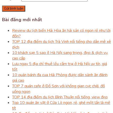
Bài đăng mới nhất
Review du lịch biển Hải Hòa ăn hải sản có ngon rẻ như lời
đồn?
TOP 12 địa điểm du lịch Trà Vinh nổi tiếng cho dân mê xê
dịch
10 khách sạn 5 sao ở Hà Nội sang trọng, đẹp & dịch vụ
cao cấp
Lưu ngay 5 địa chỉ thuê lều cắm trại ở Hà Nội uy tín, giá
tốt
10 quán bánh đa cua Hải Phòng được dân sành ăn đánh
giá cao
TOP 7 quán cafe ở Đồ Sơn với không gian cực chill, đồ
uống ngon
TOP 14 địa điểm du lịch Bình Thuận nổi tiếng, view đẹp
Top 10 quán ăn vặt ở Cửa Lò ngon, rẻ, ghé một lần là mê
tít