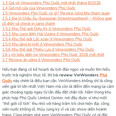
1.3
Giá vé Vinwonders Phú Quốc mới nhất tháng 8/2026
1.4
Giờ mở cửa của Vinwonders Phú Quốc
1.5
Vinwonders Phú Quốc có gì? Review từng khu tham quan
1.5.1
Đại lộ Châu Âu (European Streetmosphere) – Không gian
cổ điển và check-in sang chảnh
1.5.2
Khu Thế giới Diệu Kỳ ở Vinwonders Phú Quốc
1.5.3
Khu cung điện Hải Vương ở Vinwonders Phú Quốc
1.5.4
Khu thế giới Lốc xoáy ở Vinwonders Phú Quốc
1.5.5
Khu làng bí mật ở Vinwonders Phú Quốc
1.5.6
Khu thế giới Phiêu Lưu ở Vinwonders Phú Quốc
1.6
Lịch biểu diễn tại Vinwonders Phú Quốc 2026 mới nhất
1.7
Review ăn uống ở Vinwonders Phú Quốc
Nếu bạn đang có kế hoạch du lịch đảo ngọc và muốn tìm hiểu
trước trải nghiệm thực tế, thì bài
review VinWonders
Phú
Quốc
này chính là điều bạn cần. VinWonders không chỉ là công
viên giải trí lớn nhất Việt Nam mà còn là điểm đến mang lại cảm
giác choáng ngợp ngay từ lần đầu đặt chân tới. Nằm trong khu
phức hợp Phú Quốc United Center, nơi đây được ví như một
“thế giới cổ tích” thu nhỏ với hàng trăm trò chơi hiện đại, công
viên nước khổng lồ, thủy cung kỳ vĩ và các show diễn hoành
tráng. Cùng khám phá xem VinWonders Phú Quốc có gì đặc