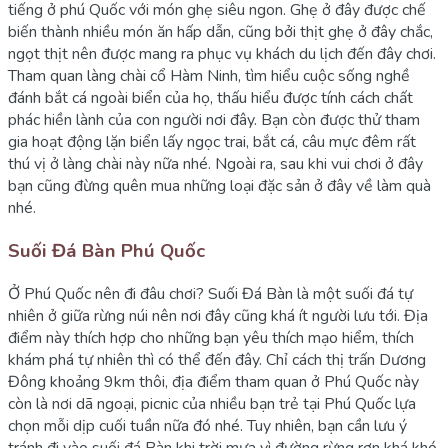
tiếng ở phú Quốc với món ghẹ siêu ngon. Ghẹ ở đây được chế
biến thành nhiều món ăn hấp dẫn, cũng bởi thịt ghẹ ở đây chắc,
ngọt thịt nên được mang ra phục vụ khách du lịch đến đây chơi.
Tham quan làng chài cổ Hàm Ninh, tìm hiểu cuộc sống nghề
đánh bắt cá ngoài biển của họ, thấu hiểu được tính cách chất
phác hiền lành của con người nơi đây. Bạn còn được thử tham
gia hoạt động lặn biển lấy ngọc trai, bắt cá, câu mực đêm rất
thú vị ở làng chài này nữa nhé. Ngoài ra, sau khi vui chơi ở đây
bạn cũng đừng quên mua những loại đặc sản ở đây về làm quà
nhé.
Suối Đá Bàn Phú Quốc
Ở Phú Quốc nên đi đâu chơi? Suối Đá Bàn là một suối đá tự
nhiên ở giữa rừng núi nên nơi đây cũng khá ít người lưu tới. Địa
điểm này thích hợp cho những bạn yêu thích mạo hiểm, thích
khám phá tự nhiên thì có thể đến đây. Chỉ cách thị trấn Dương
Đông khoảng 9km thôi, địa điểm tham quan ở Phú Quốc này
còn là nơi dã ngoại, picnic của nhiều bạn trẻ tại Phú Quốc lựa
chọn mỗi dịp cuối tuần nữa đó nhé. Tuy nhiên, bạn cần lưu ý
tránh đi vào suối đá Bàn khi trời mưa vì đường rừng rơn khá khó