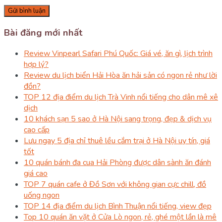
Bài đăng mới nhất
Review Vinpearl Safari Phú Quốc: Giá vé, ăn gì, lịch trình
hợp lý?
Review du lịch biển Hải Hòa ăn hải sản có ngon rẻ như lời
đồn?
TOP 12 địa điểm du lịch Trà Vinh nổi tiếng cho dân mê xê
dịch
10 khách sạn 5 sao ở Hà Nội sang trọng, đẹp & dịch vụ
cao cấp
Lưu ngay 5 địa chỉ thuê lều cắm trại ở Hà Nội uy tín, giá
tốt
10 quán bánh đa cua Hải Phòng được dân sành ăn đánh
giá cao
TOP 7 quán cafe ở Đồ Sơn với không gian cực chill, đồ
uống ngon
TOP 14 địa điểm du lịch Bình Thuận nổi tiếng, view đẹp
Top 10 quán ăn vặt ở Cửa Lò ngon, rẻ, ghé một lần là mê