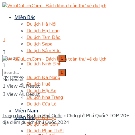
Miền Bắc
Du lịch Hà Nội
Du lịch Hạ Long
Du lịch Tam Đảo
Du lịch Sapa
Du lịch Sầm Sơn
Du lịch Hà Giang
Du lịch Ninh Bình
Miền Trung
No Result
Du lịch Đà Nẵng
No Result
Du lịch Huế
View All Result
Du lịch Hội An
View All Result
Du lịch Nha Trang
Du lịch Cửa Lò
Miền Nam
Trang chủ
»
Du lịch Phú Quốc
»
Chơi gì ở Phú Quốc? TOP 20+
Miền Bắc
Du lịch Đà Lạt
địa điểm du lịch Phú Quốc 2024
Du lịch Sài Gòn
Du lịch Phan Thiết