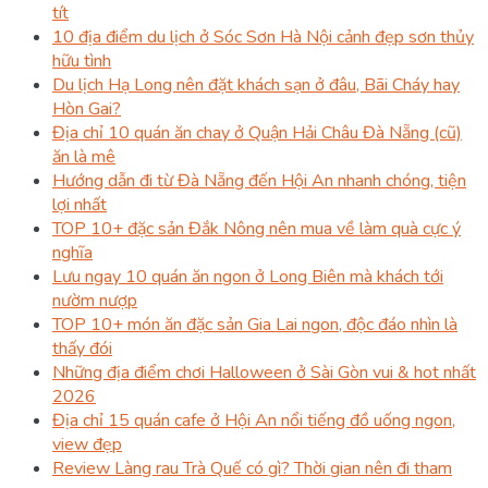
tít
10 địa điểm du lịch ở Sóc Sơn Hà Nội cảnh đẹp sơn thủy
hữu tình
Du lịch Hạ Long nên đặt khách sạn ở đâu, Bãi Cháy hay
Hòn Gai?
Địa chỉ 10 quán ăn chay ở Quận Hải Châu Đà Nẵng (cũ)
ăn là mê
Hướng dẫn đi từ Đà Nẵng đến Hội An nhanh chóng, tiện
lợi nhất
TOP 10+ đặc sản Đắk Nông nên mua về làm quà cực ý
nghĩa
Lưu ngay 10 quán ăn ngon ở Long Biên mà khách tới
nườm nượp
TOP 10+ món ăn đặc sản Gia Lai ngon, độc đáo nhìn là
thấy đói
Những địa điểm chơi Halloween ở Sài Gòn vui & hot nhất
2026
Địa chỉ 15 quán cafe ở Hội An nổi tiếng đồ uống ngon,
view đẹp
Review Làng rau Trà Quế có gì? Thời gian nên đi tham