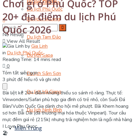
Chơi gì ở Phú Quốc? TOP
Du lịch Hà Nội
Du lịch Cần Thơ
Du lịch Phú Quốc
20+ địa điểm du lịch Phú
Du lịch Hạ Long
Quốc 2026
No Result
Du lịch Tam Đảo
View All Result
by
Gia Linh
in
Du lịch Phú Quốc
Du lịch Sapa
Reading Time: 14 mins read
0
Tóm tắt siêu gọn
Du lịch Sầm Sơn
3 phút để hiểu rõ và ghi nhớ
Du lịch Hà Giang
Bài liệt kê 20+ điểm nhưng thiếu so sánh rõ ràng. Thực tế:
Vinwonders/Safari phù hợp gia đình có trẻ nhỏ, còn Suối Đá
Bàn/Vườn Quốc Gia dành cho hội mê phượt. Bãi Khem hoang
Du lịch Ninh Bình
sơ hơn Bãi Dài (đã thương mại hóa thuộc Vinpearl). Tour câu
mực đêm giá rẻ (215k) nhưng trải nghiệm hơn là ngồi nhà hàng
I Love Phu Quoc.
Miền Trung
🏖️