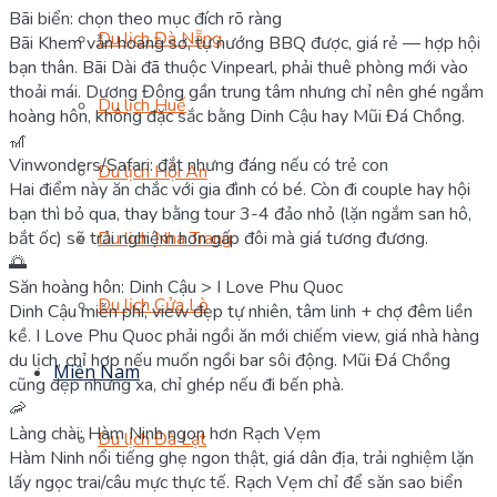
Bãi biển: chọn theo mục đích rõ ràng
Du lịch Đà Nẵng
Bãi Khem vẫn hoang sơ, tự nướng BBQ được, giá rẻ — hợp hội
bạn thân. Bãi Dài đã thuộc Vinpearl, phải thuê phòng mới vào
thoải mái. Dương Đông gần trung tâm nhưng chỉ nên ghé ngắm
Du lịch Huế
hoàng hôn, không đặc sắc bằng Dinh Cậu hay Mũi Đá Chồng.
🎢
Vinwonders/Safari: đắt nhưng đáng nếu có trẻ con
Du lịch Hội An
Hai điểm này ăn chắc với gia đình có bé. Còn đi couple hay hội
bạn thì bỏ qua, thay bằng tour 3-4 đảo nhỏ (lặn ngắm san hô,
bắt ốc) sẽ trải nghiệm hơn gấp đôi mà giá tương đương.
Du lịch Nha Trang
🌅
Săn hoàng hôn: Dinh Cậu > I Love Phu Quoc
Du lịch Cửa Lò
Dinh Cậu miễn phí, view đẹp tự nhiên, tâm linh + chợ đêm liền
kề. I Love Phu Quoc phải ngồi ăn mới chiếm view, giá nhà hàng
du lịch, chỉ hợp nếu muốn ngồi bar sôi động. Mũi Đá Chồng
Miền Nam
cũng đẹp nhưng xa, chỉ ghép nếu đi bến phà.
🦐
Làng chài: Hàm Ninh ngon hơn Rạch Vẹm
Du lịch Đà Lạt
Hàm Ninh nổi tiếng ghẹ ngon thật, giá dân địa, trải nghiệm lặn
lấy ngọc trai/câu mực thực tế. Rạch Vẹm chỉ để săn sao biển