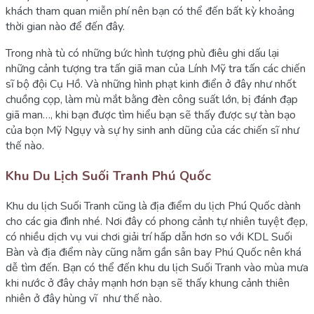
khách tham quan miễn phí nên bạn có thể đến bất kỳ khoảng
thời gian nào để đến đây.
Trong nhà tù có những bức hình tượng phù điêu ghi dấu lại
những cảnh tượng tra tấn giã man của Lính Mỹ tra tấn các chiến
sĩ bộ đội Cụ Hồ. Và những hình phạt kinh điển ở đây như nhốt
chuồng cọp, làm mù mắt bằng đèn công suất lớn, bị đánh đạp
giã man…, khi bạn được tìm hiểu bạn sẽ thấy được sự tàn bạo
của bọn Mỹ Ngụy và sự hy sinh anh dũng của các chiến sĩ như
thế nào.
Khu Du Lịch Suối Tranh Phú Quốc
Khu du lịch Suối Tranh cũng là địa điểm du lịch Phú Quốc dành
cho các gia đình nhé. Nơi đây có phong cảnh tự nhiên tuyệt đẹp,
có nhiều dịch vụ vui chơi giải trí hấp dẫn hơn so với KDL Suối
Bàn và địa điểm này cũng nằm gần sân bay Phú Quốc nên khá
dễ tìm đến. Bạn có thể đến khu du lịch Suối Tranh vào mùa mưa
khi nước ở đây chảy mạnh hơn bạn sẽ thấy khung cảnh thiên
nhiên ở đây hùng vĩ như thế nào.