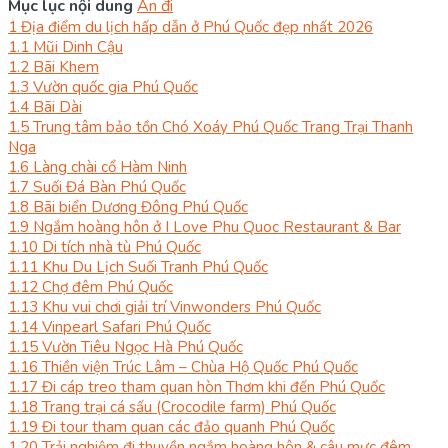
Mục lục nội dung
Ẩn đi
1
Địa điểm du lịch hấp dẫn ở Phú Quốc đẹp nhất 2026
1.1
Mũi Dinh Cậu
1.2
Bãi Khem
1.3
Vườn quốc gia Phú Quốc
1.4
Bãi Dài
1.5
Trung tâm bảo tồn Chó Xoáy Phú Quốc Trang Trại Thanh
Nga
1.6
Làng chài cổ Hàm Ninh
1.7
Suối Đá Bàn Phú Quốc
1.8
Bãi biển Dương Đông Phú Quốc
1.9
Ngắm hoàng hôn ở I Love Phu Quoc Restaurant & Bar
1.10
Di tích nhà tù Phú Quốc
1.11
Khu Du Lịch Suối Tranh Phú Quốc
1.12
Chợ đêm Phú Quốc
1.13
Khu vui chơi giải trí Vinwonders Phú Quốc
1.14
Vinpearl Safari Phú Quốc
1.15
Vườn Tiêu Ngọc Hà Phú Quốc
1.16
Thiền viện Trúc Lâm – Chùa Hộ Quốc Phú Quốc
1.17
Đi cáp treo tham quan hòn Thơm khi đến Phú Quốc
1.18
Trang trại cá sấu (Crocodile farm) Phú Quốc
1.19
Đi tour tham quan các đảo quanh Phú Quốc
1.20
Trải nghiệm đi thuyền ngắm hoàng hôn & câu mực đêm