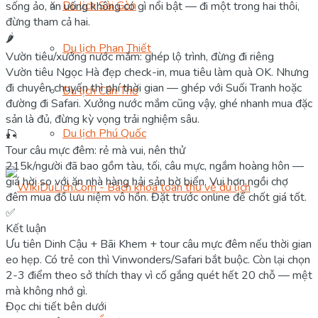
Du lịch Sài Gòn
sống ảo, ăn uống không có gì nổi bật — đi một trong hai thôi,
đừng tham cả hai.
🌶️
Du lịch Phan Thiết
Vườn tiêu/xưởng nước mắm: ghép lộ trình, đừng đi riêng
Vườn tiêu Ngọc Hà đẹp check-in, mua tiêu làm quà OK. Nhưng
đi chuyên chuyến thì phí thời gian — ghép với Suối Tranh hoặc
Du lịch Cần Thơ
đường đi Safari. Xưởng nước mắm cũng vậy, ghé nhanh mua đặc
sản là đủ, đừng kỳ vọng trải nghiệm sâu.
Du lịch Phú Quốc
🎣
Tour câu mực đêm: rẻ mà vui, nên thử
215k/người đã bao gồm tàu, tối, câu mực, ngắm hoàng hôn —
giá hời so với ăn nhà hàng hải sản bờ biển. Vui hơn ngồi chợ
đêm mua đồ lưu niệm vô hồn. Đặt trước online để chốt giá tốt.
✅
Kết luận
Ưu tiên Dinh Cậu + Bãi Khem + tour câu mực đêm nếu thời gian
eo hẹp. Có trẻ con thì Vinwonders/Safari bắt buộc. Còn lại chọn
2-3 điểm theo sở thích thay vì cố gắng quét hết 20 chỗ — mệt
mà không nhớ gì.
Đọc chi tiết bên dưới