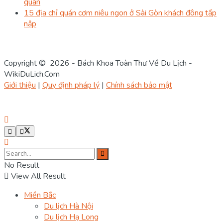
quan
15 địa chỉ quán cơm niêu ngon ở Sài Gòn khách đông tấp
nập
Copyright © 2026 - Bách Khoa Toàn Thư Về Du Lịch -
WikiDuLich.Com
Giới thiệu
|
Quy định pháp lý
|
Chính sách bảo mật
No Result
View All Result
Miền Bắc
Du lịch Hà Nội
Du lịch Hạ Long