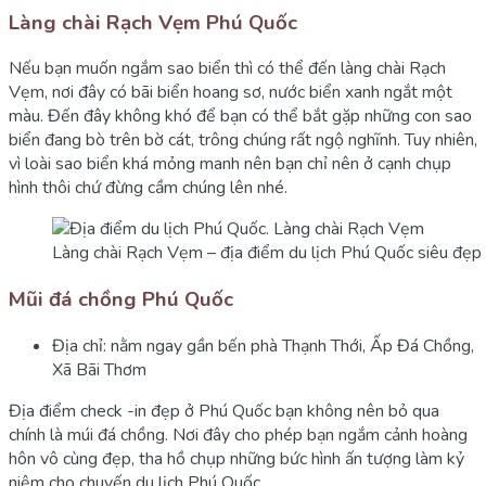
Làng chài Rạch Vẹm Phú Quốc
Nếu bạn muốn ngắm sao biển thì có thể đến làng chài Rạch
Vẹm, nơi đây có bãi biển hoang sơ, nước biển xanh ngắt một
màu. Đến đây không khó để bạn có thể bắt gặp những con sao
biển đang bò trên bờ cát, trông chúng rất ngộ nghĩnh. Tuy nhiên,
vì loài sao biển khá mỏng manh nên bạn chỉ nên ở cạnh chụp
hình thôi chứ đừng cầm chúng lên nhé.
Làng chài Rạch Vẹm – địa điểm du lịch Phú Quốc siêu đẹp
Mũi đá chồng Phú Quốc
Địa chỉ: nằm ngay gần bến phà Thạnh Thới, Ấp Đá Chồng,
Xã Bãi Thơm
Địa điểm check -in đẹp ở Phú Quốc bạn không nên bỏ qua
chính là múi đá chồng. Nơi đây cho phép bạn ngắm cảnh hoàng
hôn vô cùng đẹp, tha hồ chụp những bức hình ấn tượng làm kỷ
niệm cho chuyến du lịch Phú Quốc.