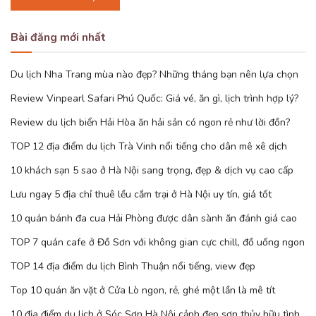
Bài đăng mới nhất
Du lịch Nha Trang mùa nào đẹp? Những tháng bạn nên lựa chọn
Review Vinpearl Safari Phú Quốc: Giá vé, ăn gì, lịch trình hợp lý?
Review du lịch biển Hải Hòa ăn hải sản có ngon rẻ như lời đồn?
TOP 12 địa điểm du lịch Trà Vinh nổi tiếng cho dân mê xê dịch
10 khách sạn 5 sao ở Hà Nội sang trọng, đẹp & dịch vụ cao cấp
Lưu ngay 5 địa chỉ thuê lều cắm trại ở Hà Nội uy tín, giá tốt
10 quán bánh đa cua Hải Phòng được dân sành ăn đánh giá cao
TOP 7 quán cafe ở Đồ Sơn với không gian cực chill, đồ uống ngon
TOP 14 địa điểm du lịch Bình Thuận nổi tiếng, view đẹp
Top 10 quán ăn vặt ở Cửa Lò ngon, rẻ, ghé một lần là mê tít
10 địa điểm du lịch ở Sóc Sơn Hà Nội cảnh đẹp sơn thủy hữu tình