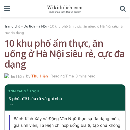
Trang chủ
»
Du lịch Hà Nội
»
10 khu phố ẩm thực, ăn uống ở Hà Nội siêu rẻ,
cực đa dạng
10 khu phố ẩm thực, ăn
uống ở Hà Nội siêu rẻ, cực đa
dạng
by
Thu Hiền
Reading Time: 8 mins read
TÓM TẮT SIÊU GỌN
3 phút để hiểu rõ và ghi nhớ
Bách-Kinh-Xây và Đặng Văn Ngữ thực sự đa dạng món,
giá sinh viên; Tạ Hiện chỉ hợp uống bia tụ tập chứ không