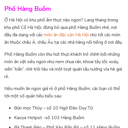
Phố Hàng Buồm
Ở Hà Nội có khu phố ẩm thực nào ngon? Lang thang trong
khu phố Cổ Hà Nội, đừng bỏ qua phố Hàng Buồm nhé, nơi
đây đa dạng với các
món ăn đặc sản Hà Nội
cho tới các món
ăn thuộc châu Á, châu Âu tại các nhà hàng nổi tiếng ở nơi đây.
Phố Hàng Buồm còn thu hút thực khách trẻ chính bởi những
món ăn vặt siêu ngon như nem chua rán, khoai tây lốc xoáy,
xiên “bẩn”, chè trôi tàu và một loạt quán lẩu nướng vỉa hè giá
rẻ.
Nếu muốn ăn ngon giá rẻ ở phố Hàng Buồm, các bạn có thể
tới một số quán tiêu biểu sau:
Bún mọc Thủy – số 10 Ngõ Đào Duy Từ
Kaoya Hotpot -số 103 Hàng Buồm
Bà Thanh Béo – Phở Xào Bắp Bò – số 11 Hàng Buồm