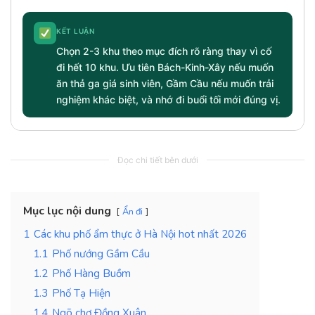
KẾT LUẬN
Chọn 2-3 khu theo mục đích rõ ràng thay vì cố
đi hết 10 khu. Ưu tiên Bách-Kinh-Xây nếu muốn
ăn thả ga giá sinh viên, Gầm Cầu nếu muốn trải
nghiệm khác biệt, và nhớ đi buổi tối mới đúng vị.
Đọc chi tiết bên dưới
Mục lục nội dung
Ẩn đi
1
Các khu phố ẩm thực ở Hà Nội hot nhất 2026
1.1
Phố nướng Gầm Cầu
1.2
Phố Hàng Buồm
1.3
Phố Tạ Hiện
1.4
Ngõ chợ Đồng Xuân