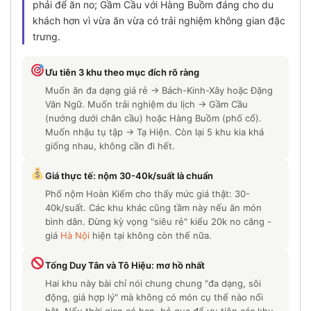
phải để ăn no; Gầm Cầu với Hàng Buồm đáng cho du
khách hơn vì vừa ăn vừa có trải nghiệm không gian đặc
trưng.
Ưu tiên 3 khu theo mục đích rõ ràng
Muốn ăn đa dạng giá rẻ → Bách-Kinh-Xây hoặc Đặng
Văn Ngữ. Muốn trải nghiệm du lịch → Gầm Cầu
(nướng dưới chân cầu) hoặc Hàng Buồm (phố cổ).
Muốn nhậu tụ tập → Tạ Hiện. Còn lại 5 khu kia khá
giống nhau, không cần đi hết.
Giá thực tế: nộm 30-40k/suất là chuẩn
Phố nộm Hoàn Kiếm cho thấy mức giá thật: 30-
40k/suất. Các khu khác cũng tầm này nếu ăn món
bình dân. Đừng kỳ vọng "siêu rẻ" kiểu 20k no căng -
giá
Hà Nội
hiện tại không còn thế nữa.
Tống Duy Tân và Tô Hiệu: mơ hồ nhất
Hai khu này bài chỉ nói chung chung "đa dạng, sôi
động, giá hợp lý" mà không có món cụ thể nào nổi