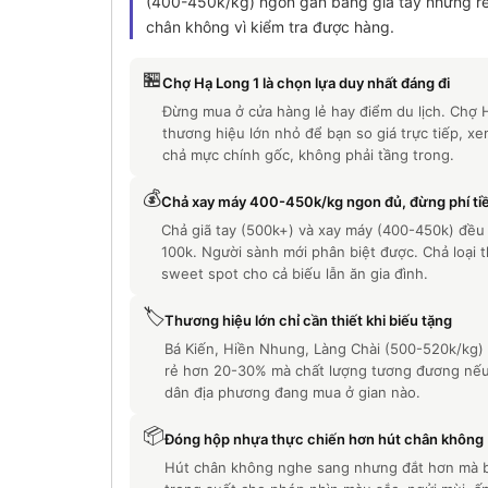
(400-450k/kg) ngon gần bằng giã tay nhưng rẻ
chân không vì kiểm tra được hàng.
🏪
Chợ Hạ Long 1 là chọn lựa duy nhất đáng đi
Đừng mua ở cửa hàng lẻ hay điểm du lịch. Chợ 
thương hiệu lớn nhỏ để bạn so giá trực tiếp, xem
chả mực chính gốc, không phải tầng trong.
💰
Chả xay máy 400-450k/kg ngon đủ, đừng phí tiề
Chả giã tay (500k+) và xay máy (400-450k) đều 
100k. Người sành mới phân biệt được. Chả loại 
sweet spot cho cả biếu lẫn ăn gia đình.
🏷️
Thương hiệu lớn chỉ cần thiết khi biếu tặng
Bá Kiến, Hiền Nhung, Làng Chài (500-520k/kg) 
rẻ hơn 20-30% mà chất lượng tương đương nếu 
dân địa phương đang mua ở gian nào.
📦
Đóng hộp nhựa thực chiến hơn hút chân không
Hút chân không nghe sang nhưng đắt hơn mà b