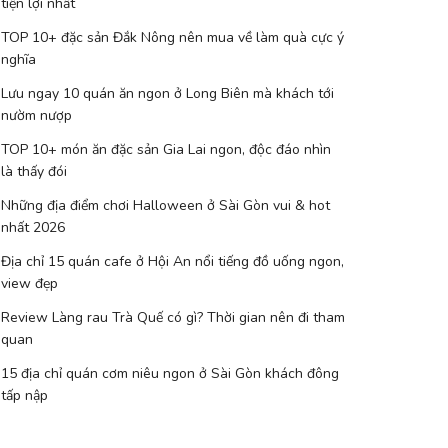
tiện lợi nhất
TOP 10+ đặc sản Đắk Nông nên mua về làm quà cực ý
nghĩa
Lưu ngay 10 quán ăn ngon ở Long Biên mà khách tới
nườm nượp
TOP 10+ món ăn đặc sản Gia Lai ngon, độc đáo nhìn
là thấy đói
Những địa điểm chơi Halloween ở Sài Gòn vui & hot
nhất 2026
Địa chỉ 15 quán cafe ở Hội An nổi tiếng đồ uống ngon,
view đẹp
Review Làng rau Trà Quế có gì? Thời gian nên đi tham
quan
15 địa chỉ quán cơm niêu ngon ở Sài Gòn khách đông
tấp nập