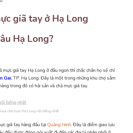
o.
c giã tay ở Hạ Long
đâu Hạ Long?
 mực giã tay Hạ Long ở đâu ngon thì chắc chắn họ sẽ chỉ
n Gai
, TP. Hạ Long. Đây là một trong những khu chợ sầm
hàng trong đó có hải sản và chả mực giã tay.
mua chả mực Hạ Long nổi tiếng nhất
ực giã tay hàng đầu tại
Quảng Ninh
. Đây là điểm giao lưu
y đều được đóng gói xuất đi đến các đại lý phân phối ở