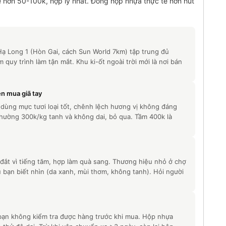
 hơn 50-100k, hợp lý nhất. Đóng hộp nhựa thực tế hơn hút
Hạ Long 1 (Hòn Gai, cách Sun World 7km) tập trung đủ
 quy trình làm tận mắt. Khu ki-ốt ngoài trời mới là nơi bán
n mua giã tay
dùng mực tươi loại tốt, chênh lệch hương vị không đáng
thường 300k/kg tanh và không dai, bỏ qua. Tầm 400k là
đắt vì tiếng tăm, hợp làm quà sang. Thương hiệu nhỏ ở chợ
bạn biết nhìn (da xanh, mùi thơm, không tanh). Hỏi người
ạn không kiểm tra được hàng trước khi mua. Hộp nhựa