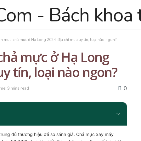
m mua chả mực ở Hạ Long 2024: địa chỉ mua uy tín, loại nào ngon?
chả mực ở Hạ Long
y tín, loại nào ngon?
0
me: 9 mins read
 trung đủ thương hiệu để so sánh giá. Chả mực xay máy