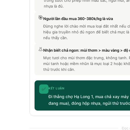
trong suốt cho phép nhìn màu sắc, ngửi mùi, ấn
nhựa là đủ.
🎯
Người lần đầu mua 360-380k/kg là vừa
Đừng nghe lời chào mời mua loại đắt nhất nếu
hiệu gia truyền nhỏ đủ ngon để biết chả mực là 
nếu thấy cần.
👃
Nhận biết chả ngon: mùi thơm > màu vàng > độ 
Mực tươi cho mùi thơm đặc trưng, không tanh. R
mùi tanh hoặc mềm nhũn là mực loại 2 hoặc khô
thử trước khi cân.
✅
KẾT LUẬN
Đi thẳng chợ Hạ Long 1, mua chả xay máy
đang mua), đóng hộp nhựa, ngửi thử trước 
Đọc c