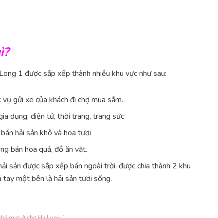
ì?
 Long 1 được sắp xếp thành nhiều khu vực như sau:
c vụ gửi xe của khách đi chợ mua sắm.
a dụng, điện tử, thời trang, trang sức
bán hải sản khô và hoa tươi
ng bán hoa quả, đồ ăn vặt.
hải sản được sắp xếp bán ngoài trời, được chia thành 2 khu
 tay một bên là hải sản tươi sống.
chả mực ở chợ Hạ Long 1