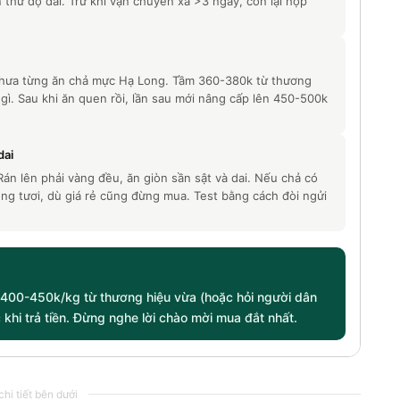
 thử độ dai. Trừ khi vận chuyển xa >3 ngày, còn lại hộp
 chưa từng ăn chả mực Hạ Long. Tầm 360-380k từ thương
gì. Sau khi ăn quen rồi, lần sau mới nâng cấp lên 450-500k
dai
án lên phải vàng đều, ăn giòn sần sật và dai. Nếu chả có
ng tươi, dù giá rẻ cũng đừng mua. Test bằng cách đòi ngửi
 400-450k/kg từ thương hiệu vừa (hoặc hỏi người dân
khi trả tiền. Đừng nghe lời chào mời mua đắt nhất.
hi tiết bên dưới