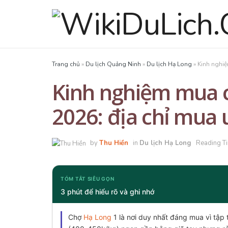
Trang chủ
»
Du lịch Quảng Ninh
»
Du lịch Hạ Long
»
Kinh nghiệ
Kinh nghiệm mua 
2026: địa chỉ mua u
by
Thu Hiền
in
Du lịch Hạ Long
Reading Ti
TÓM TẮT SIÊU GỌN
3 phút để hiểu rõ và ghi nhớ
Chợ
Hạ Long
1 là nơi duy nhất đáng mua vì tập