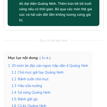
đủ đại diện Quảng Ninh. Thêm bún bề bề buổi
sáng nếu có thời gian. Bỏ qua các món thịt gia
súc và hải sản đắt tiền không tương xứng giá
trị.
Đọc chi tiết bên dưới
Mục lục nội dung
Ẩn đi
1
20 món ăn đặc sản ngon, hấp dẫn ở Quảng Ninh
1.1
Chả mực giã tay Quảng Ninh
1.2
Bánh cuốn chả mực
1.3
Hàu sữa nướng
1.4
Sá sùng Quảng Ninh
1.5
Bánh gật gù
1.6
Cù kỳ Quảng Ninh