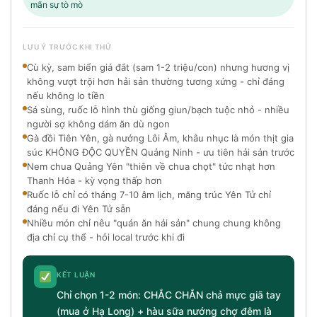
mãn sự tò mò
LƯU Ý TRƯỚC KHI THỬ
Cù kỳ, sam biển giá đắt (sam 1-2 triệu/con) nhưng hương vị
không vượt trội hơn hải sản thường tương xứng - chỉ đáng
nếu không lo tiền
Sá sùng, ruốc lỗ hình thù giống giun/bạch tuộc nhỏ - nhiều
người sợ không dám ăn dù ngon
Gà đồi Tiên Yên, gà nướng Lôi Âm, khâu nhục là món thịt gia
súc KHÔNG ĐỘC QUYỀN Quảng Ninh - ưu tiên hải sản trước
Nem chua Quảng Yên "thiên về chua chọt" tức nhạt hơn
Thanh Hóa - kỳ vọng thấp hơn
Ruốc lỗ chỉ có tháng 7-10 âm lịch, măng trúc Yên Tử chỉ
đáng nếu đi Yên Tử sẵn
Nhiều món chỉ nêu "quán ăn hải sản" chung chung không
địa chỉ cụ thể - hỏi local trước khi đi
KẾT LUẬN
Chỉ chọn 1-2 món: CHẮC CHẮN chả mực giã tay
(mua ở Hạ Long) + hàu sữa nướng chợ đêm là