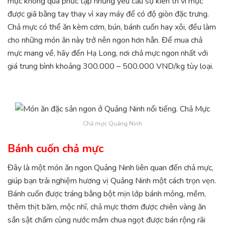
mực không quá phức tạp nhưng yêu cầu sự kiên trì vì mực
được giã bằng tay thay vì xay máy để có độ giòn đặc trưng.
Chả mực có thể ăn kèm cơm, bún, bánh cuốn hay xôi, đều làm
cho những món ăn này trở nên ngon hơn hẳn. Để mua chả
mực mang về, hãy đến Hạ Long, nơi chả mực ngon nhất với
giá trung bình khoảng 300.000 – 500.000 VND/kg tùy loại.
Chả mực Quảng Ninh
Bánh cuốn chả mực
Đây là một món ăn ngon Quảng Ninh liên quan đến chả mực,
giúp bạn trải nghiệm hương vị Quảng Ninh một cách trọn vẹn.
Bánh cuốn được tráng bằng bột mịn lớp bánh mỏng, mềm,
thêm thịt băm, mộc nhĩ, chả mực thơm được chiên vàng ăn
sần sật chấm cùng nước mắm chua ngọt được bán rộng rãi