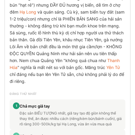
bún "hạt rẻ") nhưng ĐẦY ĐỦ hương vị biển, dễ tìm ở chợ
đêm
Hạ Long
và quán sáng. Cù kỳ, sam biển tuy đắt (sam
1-2 triệu/con) nhưng chỉ là PHIÊN BẢN SANG của hải sản
thường - không đáng trừ khi bạn muốn khoe trên mạng.
Sá sùng, ruốc lỗ hình thù kỳ dị chỉ hợp người ưa thử thách
bản thân. Gà đồi Tiên Yên, khâu nhục Tiên Yên, gà nướng
Lôi Âm về bản chất đều là món thịt gia cầm/lợn - KHÔNG
ĐỘC QUYỀN Quảng Ninh như hải sản nên ưu tiên thấp
hơn. Nem chua Quảng Yên "không quá chua như
Thanh
Hóa
" nghĩa là mất nét so với bản gốc. Măng trúc
Yên Tử
chỉ đáng nếu bạn lên Yên Tử sẵn, chứ không phải lý do để
đi riêng.
ĐÁNG THỬ NHẤT
1
Chả mực giã tay
Đặc sản BIỂU TƯỢNG nhất, giã tay tạo độ giòn không thể
thay thế, ăn được nhiều cách (riêng/kèm bún/bánh cuốn), giá
rõ ràng 300-500k/kg tại Hạ Long, vừa ăn vừa mua quà