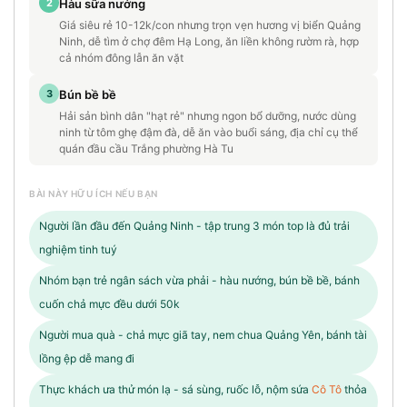
2
Hàu sữa nướng
Giá siêu rẻ 10-12k/con nhưng trọn vẹn hương vị biển Quảng
Ninh, dễ tìm ở chợ đêm Hạ Long, ăn liền không rườm rà, hợp
cả nhóm đông lẫn ăn vặt
3
Bún bề bề
Hải sản bình dân "hạt rẻ" nhưng ngon bổ dưỡng, nước dùng
ninh từ tôm ghẹ đậm đà, dễ ăn vào buổi sáng, địa chỉ cụ thể
quán đầu cầu Trắng phường Hà Tu
BÀI NÀY HỮU ÍCH NẾU BẠN
Người lần đầu đến Quảng Ninh - tập trung 3 món top là đủ trải
nghiệm tinh tuý
Nhóm bạn trẻ ngân sách vừa phải - hàu nướng, bún bề bề, bánh
cuốn chả mực đều dưới 50k
Người mua quà - chả mực giã tay, nem chua Quảng Yên, bánh tài
lồng ệp dễ mang đi
Thực khách ưa thử món lạ - sá sùng, ruốc lỗ, nộm sứa
Cô Tô
thỏa