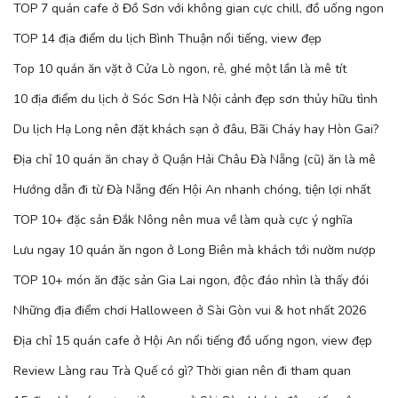
TOP 7 quán cafe ở Đồ Sơn với không gian cực chill, đồ uống ngon
TOP 14 địa điểm du lịch Bình Thuận nổi tiếng, view đẹp
Top 10 quán ăn vặt ở Cửa Lò ngon, rẻ, ghé một lần là mê tít
10 địa điểm du lịch ở Sóc Sơn Hà Nội cảnh đẹp sơn thủy hữu tình
Du lịch Hạ Long nên đặt khách sạn ở đâu, Bãi Cháy hay Hòn Gai?
Địa chỉ 10 quán ăn chay ở Quận Hải Châu Đà Nẵng (cũ) ăn là mê
Hướng dẫn đi từ Đà Nẵng đến Hội An nhanh chóng, tiện lợi nhất
TOP 10+ đặc sản Đắk Nông nên mua về làm quà cực ý nghĩa
Lưu ngay 10 quán ăn ngon ở Long Biên mà khách tới nườm nượp
TOP 10+ món ăn đặc sản Gia Lai ngon, độc đáo nhìn là thấy đói
Những địa điểm chơi Halloween ở Sài Gòn vui & hot nhất 2026
Địa chỉ 15 quán cafe ở Hội An nổi tiếng đồ uống ngon, view đẹp
Review Làng rau Trà Quế có gì? Thời gian nên đi tham quan