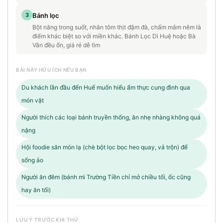
3
Bánh lọc
Bột năng trong suốt, nhân tôm thịt đậm đà, chấm mắm nêm là
điểm khác biệt so với miền khác. Bánh Lọc Dì Huệ hoặc Bà
Vân đều ổn, giá rẻ dễ tìm
BÀI NÀY HỮU ÍCH NẾU BẠN
Du khách lần đầu đến Huế muốn hiểu ẩm thực cung đình qua
món vặt
Người thích các loại bánh truyền thống, ăn nhẹ nhàng không quá
nặng
Hội foodie săn món lạ (chè bột lọc bọc heo quay, vả trộn) để
sống ảo
Người ăn đêm (bánh mì Trường Tiền chỉ mở chiều tối, ốc cũng
hay ăn tối)
LƯU Ý TRƯỚC KHI THỬ