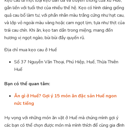
Kẹo cau là một loại kẹo dân dã và truyền thống của xứ Huế,
gắn liền với tuổi thơ của nhiều thế hệ. Kẹo có hình dáng giống
quả cau bổ làm tư, với phần nhân màu trắng cứng như hạt cau,
và lớp vỏ ngoài màu vàng hoặc cam ngọt lịm, tựa như thịt của
trái cau chín. Khi ăn, kẹo tan dần trong miệng, mang đến
hương vị ngọt ngào, bùi bùi đầy quyến rũ.
Địa chỉ mua kẹo cau ở Huế
Số
37 Nguyễn Văn Thoại, Phú Hiệp, Huế, Thừa Thiên
Huế
Bạn có thể quan tâm:
Ăn gì ở Huế? Gợi ý 15 món ăn đặc sản Huế ngon
nức tiếng
Hy vọng với những món ăn vặt ở Huế mà chúng mình gợi ý
các bạn có thể chọn được món mà mình thích để cùng gia đình