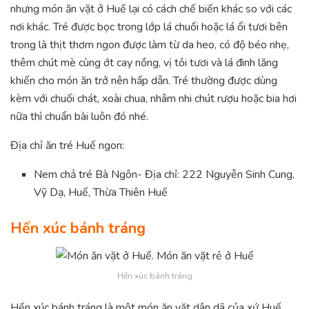
nhưng món ăn vặt ở Huế lại có cách chế biến khác so với các
nơi khác. Tré được bọc trong lớp lá chuối hoặc lá ổi tươi bên
trong là thịt thơm ngon được làm từ da heo, có độ béo nhẹ,
thêm chút mè cùng ớt cay nồng, vị tỏi tươi và lá đinh lăng
khiến cho món ăn trở nên hấp dẫn. Tré thường được dùng
kèm với chuối chát, xoài chua, nhâm nhi chút rượu hoặc bia hơi
nữa thì chuẩn bài luôn đó nhé.
Địa chỉ ăn tré Huế ngon:
Nem chả tré Bà Ngôn- Địa chỉ: 222 Nguyễn Sinh Cung,
Vỹ Dạ, Huế, Thừa Thiên Huế
Hến xúc bánh tráng
Hến xúc bánh tráng
Hến xúc bánh tráng là một món ăn vặt dân dã của xứ Huế,