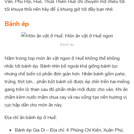
Vân, Phú Hội, Huế, Thừa Thiên Huế chỉ chuyên mở chiều tới
tối khuya thôi nên hãy để ý khung giờ tới đây bạn nhé.
Bánh ép
Bánh ép
Nằm trong top món ăn vặt ngon ở Huế không thể không
nhắc tới bánh ép. Bánh nhìn bề ngoài khá giống bánh lọc
nhưng chế biến có phần đơn giản hơn. Nhân bánh gồm pate,
trứng, thịt lợn… phần bột bánh sẽ được ép chín trên hai miếng
gang trên lò than sau đó phần nhân mới được cho vào. Khi ăn
chấm kèm nước mắm chua cay và rau sống tạo nên hương vị
cực hấp dẫn cho món ăn này.
Địa chỉ ăn bánh ép ở Huế:
Bánh ép Gia Di – Địa chỉ: 4 Phùng Chí Kiên, Xuân Phú,