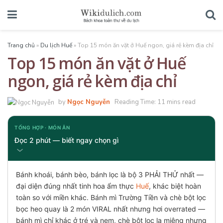
Trang chủ
»
Du lịch Huế
»
Top 15 món ăn vặt ở Huế ngon, giá rẻ kèm địa chỉ
Top 15 món ăn vặt ở Huế
ngon, giá rẻ kèm địa chỉ
by
Ngọc Nguyễn
Reading Time: 11 mins read
TỔNG HỢP · MÓN ĂN
Đọc 2 phút — biết ngay chọn gì
Bánh khoái, bánh bèo, bánh lọc là bộ 3 PHẢI THỬ nhất —
đại diện đúng nhất tinh hoa ẩm thực
Huế
, khác biệt hoàn
toàn so với miền khác. Bánh mì Trường Tiền và chè bột lọc
bọc heo quay là 2 món VIRAL nhất nhưng hơi overrated —
bánh mì chỉ khác ở tré và nem, chè bột lọc lạ miệng nhưng