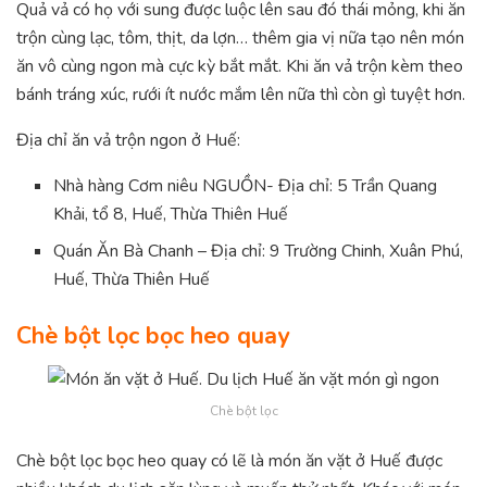
Quả vả có họ với sung được luộc lên sau đó thái mỏng, khi ăn
trộn cùng lạc, tôm, thịt, da lợn… thêm gia vị nữa tạo nên món
ăn vô cùng ngon mà cực kỳ bắt mắt. Khi ăn vả trộn kèm theo
bánh tráng xúc, rưới ít nước mắm lên nữa thì còn gì tuyệt hơn.
Địa chỉ ăn vả trộn ngon ở Huế:
Nhà hàng Cơm niêu NGUỒN- Địa chỉ: 5 Trần Quang
Khải, tổ 8, Huế, Thừa Thiên Huế
Quán Ăn Bà Chanh – Địa chỉ: 9 Trường Chinh, Xuân Phú,
Huế, Thừa Thiên Huế
Chè bột lọc bọc heo quay
Chè bột lọc
Chè bột lọc bọc heo quay có lẽ là món ăn vặt ở Huế được