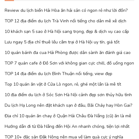
Review du lịch biển Hải Hòa ăn hải sản có ngon rẻ như lời đồn?
TOP 12 địa điểm du lịch Trà Vinh nổi tiếng cho dân mê xê dịch
10 khách sạn 5 sao ở Hà Nội sang trọng, đẹp & dịch vụ cao cấp
Lưu ngay 5 địa chỉ thuê lều cắm trại ở Hà Nội uy tín, giá tốt
10 quán bánh đa cua Hải Phòng được dân sành ăn đánh giá cao
TOP 7 quán cafe ở Đồ Sơn với không gian cực chill, đồ uống ngon
TOP 14 địa điểm du lịch Bình Thuận nổi tiếng, view đẹp
Top 10 quán ăn vặt ở Cửa Lò ngon, rẻ, ghé một lần là mê tít
10 địa điểm du lịch ở Sóc Sơn Hà Nội cảnh đẹp sơn thủy hữu tình
Du lịch Hạ Long nên đặt khách sạn ở đâu, Bãi Cháy hay Hòn Gai?
Địa chỉ 10 quán ăn chay ở Quận Hải Châu Đà Nẵng (cũ) ăn là mê
Hướng dẫn đi từ Đà Nẵng đến Hội An nhanh chóng, tiện lợi nhất
TOP 10+ đặc sản Đắk Nông nên mua về làm quà cực ý nghĩa