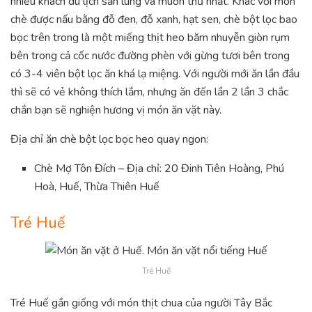
nhiều khách du lịch săn lùng và muốn thử nhất. Khác với món
chè được nấu bằng đỗ đen, đỗ xanh, hạt sen, chè bột lọc bao
bọc trên trong là một miếng thịt heo băm nhuyễn giòn rụm
bên trong cả cốc nước đường phèn với gừng tươi bên trong
có 3-4 viên bột lọc ăn khá lạ miệng. Với người mới ăn lần đầu
thì sẽ có vẻ không thích lắm, nhưng ăn đến lần 2 lần 3 chắc
chắn bạn sẽ nghiện hương vị món ăn vặt này.
Địa chỉ ăn chè bột lọc bọc heo quay ngon:
Chè Mợ Tôn Đích – Địa chỉ: 20 Đinh Tiên Hoàng, Phú
Hoà, Huế, Thừa Thiên Huế
Tré Huế
Tré Huế
Tré Huế gần giống với món thịt chua của người Tây Bắc