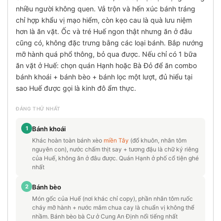
nhiều người không quen. Vả trộn và hến xúc bánh tráng
chỉ hợp khẩu vị mạo hiểm, còn kẹo cau là quà lưu niệm
hơn là ăn vặt. Ốc và tré Huế ngon thật nhưng ăn ở đâu
cũng có, không đặc trưng bằng các loại bánh. Bắp nướng
mỡ hành quá phổ thông, bỏ qua được. Nếu chỉ có 1 bữa
ăn vặt ở Huế: chọn quán Hạnh hoặc Bà Đỏ để ăn combo
bánh khoái + bánh bèo + bánh lọc một lượt, đủ hiểu tại
sao Huế được gọi là kinh đô ẩm thực.
ĐÁNG THỬ NHẤT
1
Bánh khoái
Khác hoàn toàn bánh xèo
miền Tây
(đổ khuôn, nhân tôm
nguyên con), nước chấm thịt say + tương đậu là chữ ký riêng
của Huế, không ăn ở đâu được. Quán Hạnh ở phố cổ tiện ghé
nhất
2
Bánh bèo
Món gốc của Huế (nơi khác chỉ copy), phần nhân tôm ruốc
cháy mỡ hành + nước mắm chua cay là chuẩn vị không thể
nhầm. Bánh bèo bà Cư ở Cung An Định nổi tiếng nhất