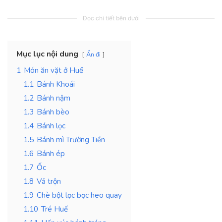
Đọc chi tiết bên dưới
Mục lục nội dung
Ẩn đi
1
Món ăn vặt ở Huế
1.1
Bánh Khoái
1.2
Bánh nậm
1.3
Bánh bèo
1.4
Bánh lọc
1.5
Bánh mì Trường Tiền
1.6
Bánh ép
1.7
Ốc
1.8
Vả trộn
1.9
Chè bột lọc bọc heo quay
1.10
Tré Huế