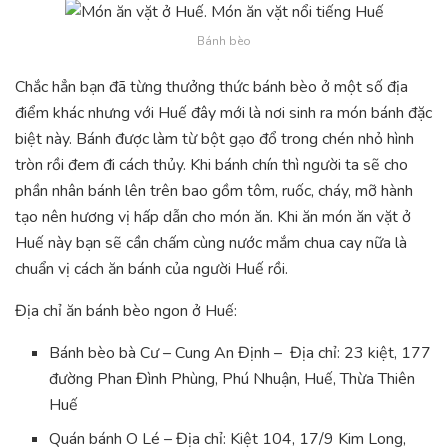
Bánh bèo
Chắc hẳn bạn đã từng thưởng thức bánh bèo ở một số địa
điểm khác nhưng với Huế đây mới là nơi sinh ra món bánh đặc
biệt này. Bánh được làm từ bột gạo đổ trong chén nhỏ hình
tròn rồi đem đi cách thủy. Khi bánh chín thì người ta sẽ cho
phần nhân bánh lên trên bao gồm tôm, ruốc, cháy, mỡ hành
tạo nên hương vị hấp dẫn cho món ăn. Khi ăn món ăn vặt ở
Huế này bạn sẽ cần chấm cùng nước mắm chua cay nữa là
chuẩn vị cách ăn bánh của người Huế rồi.
Địa chỉ ăn bánh bèo ngon ở Huế:
Bánh bèo bà Cư – Cung An Định – Địa chỉ: 23 kiệt, 177
đường Phan Đình Phùng, Phú Nhuận, Huế, Thừa Thiên
Huế
Quán bánh O Lé – Địa chỉ: Kiệt 104, 17/9 Kim Long,