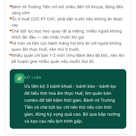
Bánh mì Trường Tiền chỉ mở chiều đến tối khuya, đừng đến
sáng sớm
Ốc ở Huế CỰC KỲ CAY, phải dặn trước nếu không ăn được
cay
Chè bột lọc bọc heo quay rất lạ miệng, nhiều người không
thích lần đầu — cân nhắc trước khi gọi
Vả trộn và hến xúc bánh tráng hơi khó ăn với người không
quen ẩm thực Huế, nên thử ít trước
Nhiều quán chỉ bán 1-2 món (như Bánh Bèo Bà Đỏ), nên lên
kế hoạch ghé nhiều quán nếu muốn thử đủ
KẾT LUẬN
Ưu tiên bộ 3 bánh khoái - bánh bèo - bánh lọc
để hiểu tinh hoa ẩm thực Huế, tìm quán bán
combo để tiết kiệm thời gian. Bánh mì Trường
Tiền và chè bột lọc chỉ nên thử nếu còn thời
gian, đừng kỳ vọng quá cao. Bỏ qua bắp nướng
và kẹo cau nếu lịch trình gấp.