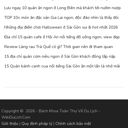
Lưu ngay 10 quán ăn ngon ở Long Biên mà khách tới nườm nượp
TOP 10+ món ăn đặc sản Gia Lai ngon, độc đáo nhìn là thấy đói
Những địa điểm chơi Halloween ở Sài Gòn vui & hot nhất 2026
Địa chỉ 15 quán cafe ở Hội An nổi tiếng đồ uống ngon, view đẹp
Review Làng rau Trà Quế có gì? Thời gian nên đi tham quan
15 địa chỉ quán cơm niêu ngon ở Sài Gòn khách đông tấp nập
15 Quán bánh canh cua nổi tiếng Sài Gòn ăn một lần là nhớ mãi
Copyright © 2026 - Bách Khoa Toàn Thư Về Du Lịch -
WikiDuLich.Com
Giới thiệu
|
Quy định pháp lý
|
Chính sách bảo mật