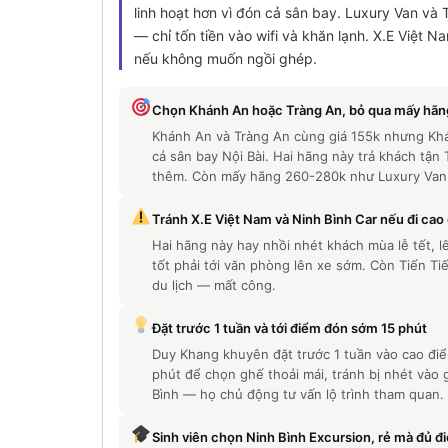
linh hoạt hơn vì đón cả sân bay. Luxury Van và
— chỉ tốn tiền vào wifi và khăn lạnh. X.E Việt 
nếu không muốn ngồi ghép.
Chọn Khánh An hoặc Tràng An, bỏ qua mấy hãng
Khánh An và Tràng An cùng giá 155k nhưng Khá
cả sân bay Nội Bài. Hai hãng này trả khách tận
thêm. Còn mấy hãng 260-280k như Luxury Van c
Tránh X.E Việt Nam và Ninh Bình Car nếu đi cao
Hai hãng này hay nhồi nhét khách mùa lễ tết, l
tốt phải tới văn phòng lên xe sớm. Còn Tiến T
du lịch — mất công.
Đặt trước 1 tuần và tới điểm đón sớm 15 phút
Duy Khang khuyên đặt trước 1 tuần vào cao điể
phút để chọn ghế thoải mái, tránh bị nhét vào 
Bình — họ chủ động tư vấn lộ trình tham quan.
Sinh viên chọn Ninh Bình Excursion, rẻ mà đủ đ