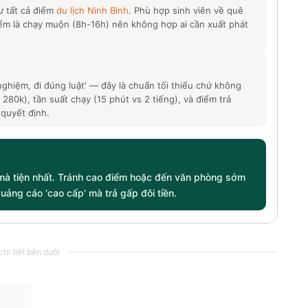
ư tất cả điểm
du lịch Ninh Bình
. Phù hợp sinh viên về quê
iểm là chạy muộn (8h-16h) nên không hợp ai cần xuất phát
nghiệm, đi đúng luật' — đây là chuẩn tối thiểu chứ không
 280k), tần suất chạy (15 phút vs 2 tiếng), và điểm trả
 quyết định.
mà tiện nhất. Tránh cao điểm hoặc đến văn phòng sớm
quảng cáo 'cao cấp' mà trả gấp đôi tiền.
hi tiết bên dưới