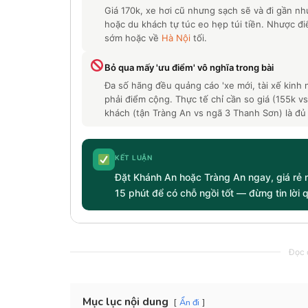
Giá 170k, xe hơi cũ nhưng sạch sẽ và đi gần nh
hoặc du khách tự túc eo hẹp túi tiền. Nhược đ
sớm hoặc về
Hà Nội
tối.
Bỏ qua mấy 'ưu điểm' vô nghĩa trong bài
Đa số hãng đều quảng cáo 'xe mới, tài xế kinh 
phải điểm cộng. Thực tế chỉ cần so giá (155k vs
khách (tận Tràng An vs ngã 3 Thanh Sơn) là đủ
KẾT LUẬN
Đặt Khánh An hoặc Tràng An ngay, giá rẻ 
15 phút để có chỗ ngồi tốt — đừng tin lời 
Đọc c
Mục lục nội dung
Ẩn đi