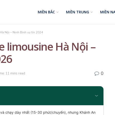
MIỀN BẮC
MIỀN TRUNG
MIỀN N
à Nội – Ninh Bình uy tín 2024
e limousine Hà Nội –
026
0
me: 11 mins read
 và chạy dày nhất (15-30 phút/chuyến), nhưng Khánh An