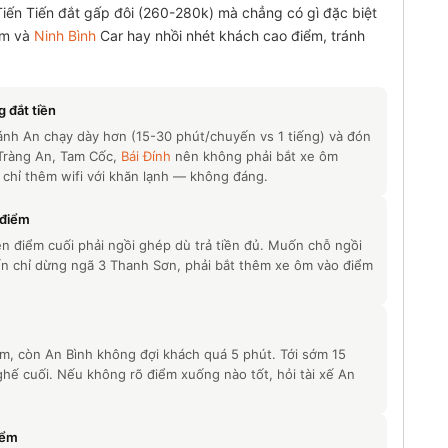
 Tiến Tiến đắt gấp đôi (260-280k) mà chẳng có gì đặc biệt
Nam và
Ninh Bình
Car hay nhồi nhét khách cao điểm, tránh
 đắt tiền
nh An chạy dày hơn (15-30 phút/chuyến vs 1 tiếng) và đón
 Tràng An, Tam Cốc,
Bái Đính
nên không phải bắt xe ôm
hỉ thêm wifi với khăn lạnh — không đáng.
 điểm
ên điểm cuối phải ngồi ghép dù trả tiền đủ. Muốn chỗ ngồi
iến chỉ dừng ngã 3 Thanh Sơn, phải bắt thêm xe ôm vào điểm
m, còn An Bình không đợi khách quá 5 phút. Tới sớm 15
ghế cuối. Nếu không rõ điểm xuống nào tốt, hỏi tài xế An
iểm