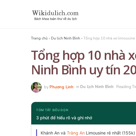
Trang chủ
»
Du lịch Ninh Bình
»
Tổng hợp 10 nhà xe limousine H
Tổng hợp 10 nhà x
Ninh Bình uy tín 2
by
Phương Linh
in
Du lịch Ninh Bình
Reading Ti
TÓM TẮT SIÊU GỌN
3 phút để hiểu rõ và ghi nhớ
Khánh An và
Tràng An
Limousine rẻ nhất (155k)