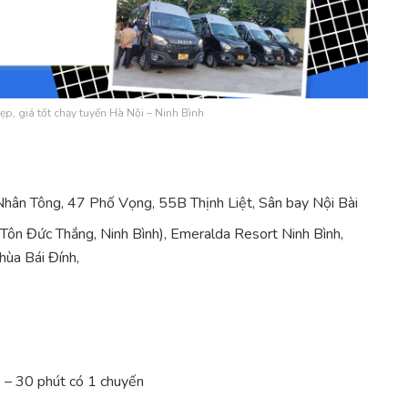
p, giá tốt chạy tuyến Hà Nội – Ninh Bình
 Nhân Tông, 47 Phố Vọng, 55B Thịnh Liệt, Sân bay Nội Bài
ôn Đức Thắng, Ninh Bình), Emeralda Resort Ninh Bình,
hùa Bái Đính,
 – 30 phút có 1 chuyến