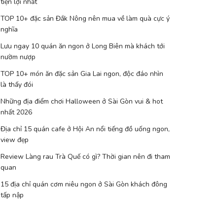
tiện lợi nhất
TOP 10+ đặc sản Đắk Nông nên mua về làm quà cực ý
nghĩa
Lưu ngay 10 quán ăn ngon ở Long Biên mà khách tới
nườm nượp
TOP 10+ món ăn đặc sản Gia Lai ngon, độc đáo nhìn
là thấy đói
Những địa điểm chơi Halloween ở Sài Gòn vui & hot
nhất 2026
Địa chỉ 15 quán cafe ở Hội An nổi tiếng đồ uống ngon,
view đẹp
Review Làng rau Trà Quế có gì? Thời gian nên đi tham
quan
15 địa chỉ quán cơm niêu ngon ở Sài Gòn khách đông
tấp nập