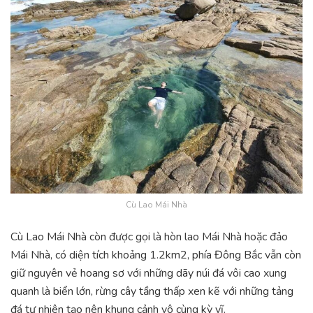
Cù Lao Mái Nhà
Cù Lao Mái Nhà còn được gọi là hòn lao Mái Nhà hoặc đảo
Mái Nhà, có diện tích khoảng 1.2km2, phía Đông Bắc vẫn còn
giữ nguyên vẻ hoang sơ với những dãy núi đá vôi cao xung
quanh là biển lớn, rừng cây tầng thấp xen kẽ với những tảng
đá tự nhiên tạo nên khung cảnh vô cùng kỳ vĩ.