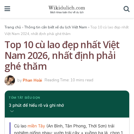
Trang chủ
»
Thông tin cần biết về du lịch Việt Nam
»
Top 10 cù lao đẹp nhất
Việt Nam 2024, nhất định phải ghé thăm
Top 10 cù lao đẹp nhất Việt
Nam 2026, nhất định phải
ghé thăm
by
Phan Hoài
Reading Time: 10 mins read
TÓM TẮT SIÊU GỌN
3 phút để hiểu rõ và ghi nhớ
Cù lao
miền Tây
(An Bình, Tân Phong, Thới Sơn) trải
nghiệm giống nhau: vườn trái cây + xuồng ba lá, chọn 1