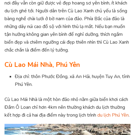
nơi đây vẫn còn giữ được vẻ đẹp hoang sơ yên bình, ít khách
du lịch ghé tới. Người dân trên Cù Lao Xanh chủ yếu là sống
bàng nghề chài lưới ở bờ nam của đảo. Phía Bắc của đảo là
những dãy núi cao đồ sộ với hình thù lạ mắt. Nếu bạn muốn
tận hưởng không gian yên bình để nghỉ dưỡng, thích ngắm
biển đẹp và chiêm ngưỡng cái đẹp thiên nhìn thì Cù Lao Xanh
chắc chắn là điểm đến lý tưởng.
Cù Lao Mái Nhà, Phú Yên
Địa chỉ: thôn Phước Đồng, xã An Hải, huyện Tuy An, tỉnh
Phú Yên.
Cù Lao Mái Nhà là một hòn đảo nhỏ nằm giữa biển khơi cách
Đầm Ô Loan chỉ hơn 4km nên thường khách du lịch thường
kết hợp đi cả hai địa điểm này trong lịch trình
du lịch Phú Yên
.