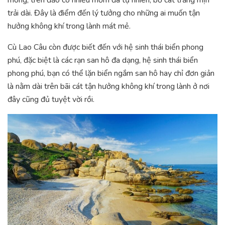
mông, trên đảo có nhiều mỏm đá tự nhiên, bờ cát trắng mịn
trải dài. Đây là điểm đến lý tưởng cho những ai muốn tận
hưởng không khí trong lành mát mẻ.
Cù Lao Câu còn được biết đến với hệ sinh thái biển phong
phú, đặc biệt là các rạn san hô đa dạng, hệ sinh thái biển
phong phú, bạn có thể lặn biển ngắm san hô hay chỉ đơn giản
là nằm dài trên bãi cát tận hưởng không khí trong lành ở nơi
đây cũng đủ tuyệt vời rồi.