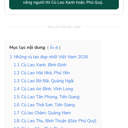
vắng người thì Cù Lao Xanh hoặc Phú Quý.
Đọc chi tiết bên dưới
Mục lục nội dung
Ẩn đi
1
Những cù lao đẹp nhất Việt Nam 2026
1.1
Cù Lao Xanh, Bình Định
1.2
Cù Lao Mái Nhà, Phú Yên
1.3
Cù Lao Bờ Bãi, Quảng Ngãi
1.4
Cù Lao An Bình, Vĩnh Long
1.5
Cù Lao Tân Phong, Tiền Giang
1.6
Cù Lao Thới Sơn, Tiền Giang
1.7
Cù lao Chàm, Quảng Nam
1.8
Cù Lao Thu, Bình Thuận (Đảo Phú Quý)