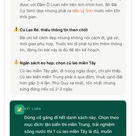
được với Đầm Ô Loan nên tiện lịch trình hơn. Bờ Bãi
(Lý Sơn) đẹp nhưng phải ra
đảo Lý Sơn
trước nên tốn
thời gian.
Cù Lao Ré: thiếu thông tin then chốt
Bài chỉ kể cảnh đẹp nhưng không nói cách đi, giá vé,
thời gian phù hợp. Trước khi đi phải tự tìm thêm thông
tin, đừng tin bài này là đủ để lên kế hoạch.
Ngân sách eo hẹp: chọn cù lao miền Tây
Cù lao miền Tây gần, đi trong ngày được, chi phí thấp.
Cù lao biển miền Trung phải ở qua đêm, thuê canô đắt
hơn gấp 3-4 lần. Phú Quý xa nhất, tốn nhất nhưng
xứng đáng nếu có 2-3 ngày.
KẾT LUẬN
Đừng cố gắng đi hết danh sách này. Chọn theo
mục đích: lặn biển thì miền Trung, trải nghiệm
sông nước thì 1 cù lao miền Tây là đủ, muốn