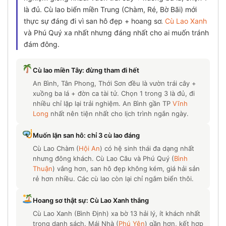
là đủ. Cù lao biển miền Trung (Chàm, Ré, Bờ Bãi) mới
thực sự đáng đi vì san hô đẹp + hoang sơ.
Cù Lao Xanh
và Phú Quý xa nhất nhưng đáng nhất cho ai muốn tránh
đám đông.
Cù lao miền Tây: đừng tham đi hết
An Bình, Tân Phong, Thới Sơn đều là vườn trái cây +
xuồng ba lá + đờn ca tài tử. Chọn 1 trong 3 là đủ, đi
nhiều chỉ lặp lại trải nghiệm. An Bình gần TP
Vĩnh
Long
nhất nên tiện nhất cho lịch trình ngắn ngày.
Muốn lặn san hô: chỉ 3 cù lao đáng
Cù Lao Chàm (
Hội An
) có hệ sinh thái đa dạng nhất
nhưng đông khách. Cù Lao Câu và Phú Quý (
Bình
Thuận
) vắng hơn, san hô đẹp không kém, giá hải sản
rẻ hơn nhiều. Các cù lao còn lại chỉ ngắm biển thôi.
Hoang sơ thật sự: Cù Lao Xanh thắng
Cù Lao Xanh (Bình Định) xa bờ 13 hải lý, ít khách nhất
trong danh sách. Mái Nhà (
Phú Yên
) gần hơn, kết hợp