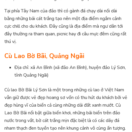
Tại phía Tây Nam của đảo thì có gành đá chạy dài nối dài
bằng những bãi cát trắng tạo nên một địa điểm ngắm cảnh
cực chill cho du khách. Đây cũng là địa điểm mà ngư dân tới
đây thường ra tham quan, picnic hay đi câu mực đêm cũng rất
thú vị.
Cù Lao Bờ Bãi, Quảng Ngãi
Địa chỉ: xã An Bình (xã đảo An Bình), huyện đảo Lý Sơn,
tỉnh Quảng Ngãi)
Cù lao Bờ Bãi Lý Sơn là một trong những cù lao ở Việt Nam
vẫn giữ được vẻ đẹp hoang sơ vốn có thu hút du khách bởi vẻ
đẹp hùng vĩ của biển cả cùng những dải đất xanh mướt. Cù
Lao Bờ Bãi nổi bật giữa biển khơi, những bãi biển trên đảo
nước trong vắt, bờ cát trắng mịn đặc biệt là có các dãy đá
nham thạch đen tuyền tạo nên khung cảnh vô cùng ấn tượng.