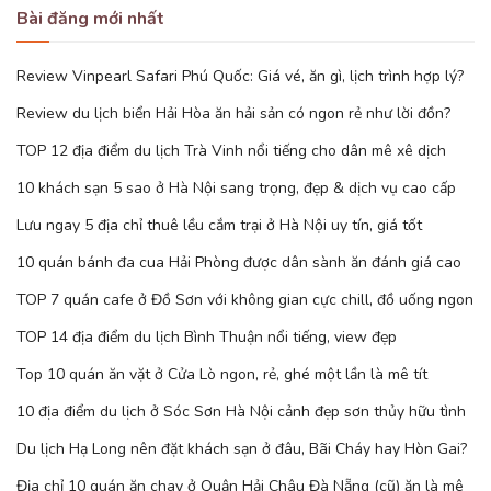
Bài đăng mới nhất
Review Vinpearl Safari Phú Quốc: Giá vé, ăn gì, lịch trình hợp lý?
Review du lịch biển Hải Hòa ăn hải sản có ngon rẻ như lời đồn?
TOP 12 địa điểm du lịch Trà Vinh nổi tiếng cho dân mê xê dịch
10 khách sạn 5 sao ở Hà Nội sang trọng, đẹp & dịch vụ cao cấp
Lưu ngay 5 địa chỉ thuê lều cắm trại ở Hà Nội uy tín, giá tốt
10 quán bánh đa cua Hải Phòng được dân sành ăn đánh giá cao
TOP 7 quán cafe ở Đồ Sơn với không gian cực chill, đồ uống ngon
TOP 14 địa điểm du lịch Bình Thuận nổi tiếng, view đẹp
Top 10 quán ăn vặt ở Cửa Lò ngon, rẻ, ghé một lần là mê tít
10 địa điểm du lịch ở Sóc Sơn Hà Nội cảnh đẹp sơn thủy hữu tình
Du lịch Hạ Long nên đặt khách sạn ở đâu, Bãi Cháy hay Hòn Gai?
Địa chỉ 10 quán ăn chay ở Quận Hải Châu Đà Nẵng (cũ) ăn là mê