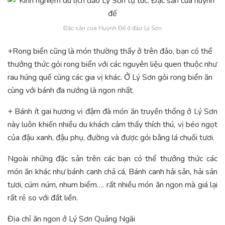
Đặc sản cua Huỳnh Đế ở đảo Lý Sơn
+Rong biển cũng là món thường thấy ở trên đảo, bạn có thể
thưởng thức gỏi rong biển với các nguyên liệu quen thuộc như
rau húng quế cùng các gia vị khác. Ở Lý Sơn gỏi rong biển ăn
cùng với bánh đa nướng là ngon nhất.
+ Bánh ít gai hương vị đậm đà món ăn truyền thống ở Lý Sơn
này luôn khiến nhiều du khách cảm thấy thích thú, vị béo ngọt
của đậu xanh, đậu phụ, đường và được gói bằng lá chuối tươi.
Ngoài những đặc sản trên các bạn có thể thưởng thức các
món ăn khác như bánh canh chả cá, Bánh canh hải sản, hải sản
tươi, cúm núm, nhum biểm…. rất nhiều món ăn ngon mà giá lại
rất rẻ so với đất liền.
Địa chỉ ăn ngon ở Lý Sơn Quảng Ngãi