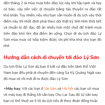
đến tháng 2 là mùa mưa trên đảo, lúc này khí hậu lạnh và hay
có bão, vậy nên việc di chuyển bằng tàu thuyền ra đảo rất
khó khăn. Tuy nhiên, nếu như bạn vẫn muốn đi du lịch vào thời
điểm này thì nhất định phải theo dõi thật kỹ tình hình thời tiết
và chuẩn bị đồ đạc, đồ ăn nhiều hơn một chút để tránh mưa
trên đảo khó tìm địa điểm ăn uống. Chọn đi du lịch đảo Lý
Sơn mùa mưa sẽ tiếp kiệm được chi phí kha khá cho bạn đó
nhé.
Hướng dẫn cách di chuyển tới đảo Lý Sơn
Du lịch Đảo Lý Sơn dù bạn ở bất cứ đâu trên lãnh thổ Việt
Nam bạn đều phải di chuyển đến cảng Sa Kỳ Quảng Ngãi sau
đó mua vé rồi mới đi ra được đảo Lý Sơn.
+
Máy bay
: Với các bạn ở
Sài Gòn
và
Hà Nội
các bạn sẽ mua
vé máy bay đi thẳng tới sân bay Chu Lai. Sau đó từ sân bay
bạn có thể thuê xe ô tô du lịch nếu đi theo đoàn đông hoặc