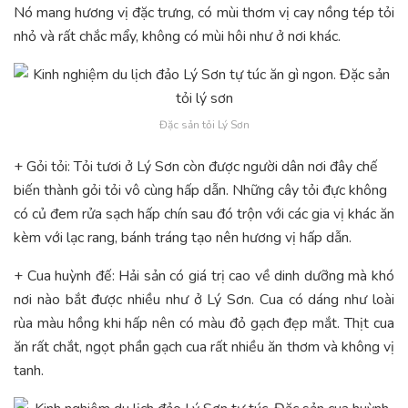
Nó mang hương vị đặc trưng, có mùi thơm vị cay nồng tép tỏi
nhỏ và rất chắc mẩy, không có mùi hôi như ở nơi khác.
Đặc sản tỏi Lý Sơn
+ Gỏi tỏi: Tỏi tươi ở Lý Sơn còn được người dân nơi đây chế
biến thành gỏi tỏi vô cùng hấp dẫn. Những cây tỏi đực không
có củ đem rửa sạch hấp chín sau đó trộn với các gia vị khác ăn
kèm với lạc rang, bánh tráng tạo nên hương vị hấp dẫn.
+ Cua huỳnh đế: Hải sản có giá trị cao về dinh dưỡng mà khó
nơi nào bắt được nhiều như ở Lý Sơn. Cua có dáng như loài
rùa màu hồng khi hấp nên có màu đỏ gạch đẹp mắt. Thịt cua
ăn rất chắt, ngọt phần gạch cua rất nhiều ăn thơm và không vị
tanh.