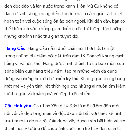
đen độc đáo và làn nước trong xanh. Hòn Mù Cu không có
dân cư sinh sống, mang đến cho du khách cảm giác tách biệt
hoàn toàn với cuộc sống ồn ào bên ngoài. Khi đến đây, bạn có
thể thả mình vào không gian thiên nhiên tươi đẹp, tận hưởng
những khoảnh khắc thư giãn tuyệt đối.
Hang Câu
: Hang Câu nằm dưới chân núi Thới Lới, là một
trong những địa điểm nổi bật trên đảo Lý Sơn với khung cảnh
hùng vĩ và nên thơ. Hang được hình thành từ sự bào mòn của
sóng biển qua hàng triệu năm, tạo ra những vách đá dựng
đứng và những hốc đá tự nhiên kỳ thú. Không gian trong hang
mát mẻ và yên tĩnh, rất thích hợp cho những ai muốn tìm kiếm
sự thư giãn và khám phá vẻ đẹp thiên nhiên.
Cầu tình yêu
: Cầu Tình Yêu ở Lý Sơn là một điểm đến mới
nổi với vẻ đẹp lãng mạn và độc đáo, nổi bật với thiết kế hình
trái tim màu đỏ rực rỡ. Cầu được xây dựng trên bãi biển và trở
thành nơi lý tưởng để chụp ảnh cưới, hẹn hò hay đơn giản là