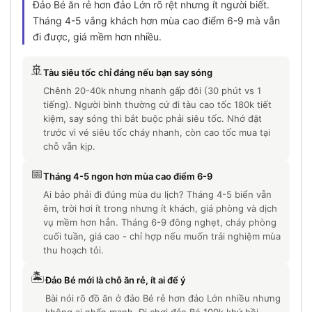
Đảo Bé ăn rẻ hơn đảo Lớn rõ rệt nhưng ít người biết.
Tháng 4-5 vắng khách hơn mùa cao điểm 6-9 mà vẫn
đi được, giá mềm hơn nhiều.
🚢
Tàu siêu tốc chỉ đáng nếu bạn say sóng
Chênh 20-40k nhưng nhanh gấp đôi (30 phút vs 1
tiếng). Người bình thường cứ đi tàu cao tốc 180k tiết
kiệm, say sóng thì bắt buộc phải siêu tốc. Nhớ đặt
trước vì vé siêu tốc cháy nhanh, còn cao tốc mua tại
chỗ vẫn kịp.
📅
Tháng 4-5 ngon hơn mùa cao điểm 6-9
Ai bảo phải đi đúng mùa du lịch? Tháng 4-5 biển vẫn
êm, trời hơi ít trong nhưng ít khách, giá phòng và dịch
vụ mềm hơn hẳn. Tháng 6-9 đông nghẹt, cháy phòng
cuối tuần, giá cao - chỉ hợp nếu muốn trải nghiệm mùa
thu hoạch tỏi.
🏝️
Đảo Bé mới là chỗ ăn rẻ, ít ai để ý
Bài nói rõ đồ ăn ở đảo Bé rẻ hơn đảo Lớn nhiều nhưng