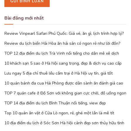
Bài đăng mới nhất
Review Vinpearl Safari Phú Quốc: Giá vé, ăn gì, lịch trình hợp lý?
Review du lịch biển Hải Hòa ăn hải sản có ngon rẻ như lời đồn?
TOP 12 địa điểm du lịch Trà Vinh nổi tiếng cho dân mê xê dịch
10 khách sạn 5 sao ở Hà Nội sang trọng, đẹp & dịch vụ cao cấp
Lưu ngay 5 địa chỉ thuê lều cắm trại ở Hà Nội uy tín, giá tốt
10 quán bánh đa cua Hải Phòng được dân sành ăn đánh giá cao
TOP 7 quán cafe ở Đồ Sơn với không gian cực chill, đồ uống ngon
TOP 14 địa điểm du lịch Bình Thuận nổi tiếng, view đẹp
Top 10 quán ăn vặt ở Cửa Lò ngon, rẻ, ghé một lần là mê tít
10 địa điểm du lịch ở Sóc Sơn Hà Nội cảnh đẹp sơn thủy hữu tình