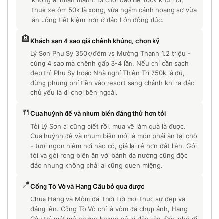
không ai nhấn mạnh. Đi chơi đảo Bé 100k khứ hồi,
thuê xe ôm 50k là xong, vừa ngắm cảnh hoang sơ vừa
ăn uống tiết kiệm hơn ở đảo Lớn đông đúc.
🏨
Khách sạn 4 sao giá chênh khủng, chọn kỹ
Lý Sơn Phu Sy 350k/đêm vs Mường Thanh 1.2 triệu -
cùng 4 sao mà chênh gấp 3-4 lần. Nếu chỉ cần sạch
đẹp thì Phu Sy hoặc Nhà nghỉ Thiên Trí 250k là đủ,
đừng phung phí tiền vào resort sang chảnh khi ra đảo
chủ yếu là đi chơi bên ngoài.
🍴
Cua huỳnh đế và nhum biển đáng thử hơn tỏi
Tỏi Lý Sơn ai cũng biết rồi, mua về làm quà là được.
Cua huỳnh đế và nhum biển mới là món phải ăn tại chỗ
- tươi ngon hiếm nơi nào có, giá lại rẻ hơn đất liền. Gỏi
tỏi và gỏi rong biển ăn với bánh đa nướng cũng độc
đáo nhưng không phải ai cũng quen miệng.
📍
Cổng Tò Vò và Hang Câu bỏ qua được
Chùa Hang và Mỏm đá Thới Lới mới thực sự đẹp và
đáng lên. Cổng Tò Vò chỉ là vòm đá chụp ảnh, Hang
Câu thì mát mẻ nhưng không có gì đặc sắc. Đảo nhỏ đi