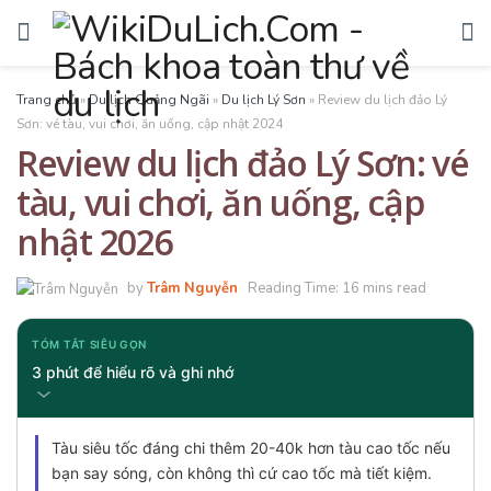
Trang chủ
»
Du lịch Quảng Ngãi
»
Du lịch Lý Sơn
»
Review du lịch đảo Lý
Sơn: vé tàu, vui chơi, ăn uống, cập nhật 2024
Review du lịch đảo Lý Sơn: vé
tàu, vui chơi, ăn uống, cập
nhật 2026
by
Trâm Nguyễn
Reading Time: 16 mins read
TÓM TẮT SIÊU GỌN
3 phút để hiểu rõ và ghi nhớ
Tàu siêu tốc đáng chi thêm 20-40k hơn tàu cao tốc nếu
bạn say sóng, còn không thì cứ cao tốc mà tiết kiệm.