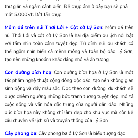
thư giãn và ngắm cảnh biển. Để chụp ảnh ở đây bạn sẽ phải
mất 5.000VND/1 lần chụp.
Mỏm đá trên núi Thới Lới + Cột cờ Lý Sơn
: Mỏm đá trên
núi Thới Lới và cột cờ Lý Sơn là hai địa điểm du lịch nổi bật
với tầm nhìn toàn cảnh tuyệt đẹp. Từ đỉnh núi, du khách có
thể ngắm nhìn biển cả mênh mông và toàn bộ đảo Lý Sơn,
tạo nên những khoảnh khắc đáng nhớ và ấn tượng.
Con đường bích hoạ
: Con đường bích họa ở Lý Sơn là một
tác phẩm nghệ thuật cộng đồng độc đáo, tạo nên không gian
sinh động và đầy màu sắc. Dọc theo con đường, du khách sẽ
được chiêm ngưỡng những bức tranh tường tuyệt đẹp, mô tả
cuộc sống và văn hóa đặc trưng của người dân đảo. Những
bức bích họa này không chỉ làm đẹp cho khu vực mà còn kể
câu chuyện về lịch sử và truyền thống của Lý Sơn
Cây phong ba
: Cây phong ba ở Lý Sơn là biểu tượng đặc