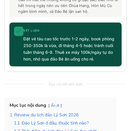
hết trong ngày nên ưu tiên Chùa Hang, Hòn Mù Cu
ngắm bình minh, và Đảo Bé lặn san hô.
✅
KẾT LUẬN
Đặt vé tàu cao tốc trước 1-2 ngày, book phòng
250-350k là vừa, đi tháng 4-5 hoặc tránh cuối
tuần tháng 6-9. Thuê xe máy 100k/ngày tự do
hơn, nhớ qua đảo Bé ăn uống cho rẻ.
Đọc chi tiết bên dưới
Mục lục nội dung
Ẩn đi
1
Review du lịch đảo Lý Sơn 2026
1.1
Đảo Lý Sơn ở đâu, thuộc tỉnh nào?