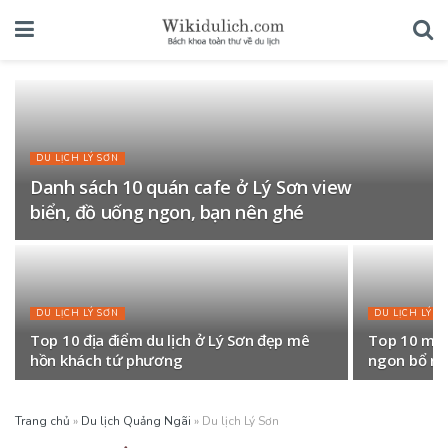
DU LỊCH LÝ SƠN
Danh sách 10 quán cafe ở Lý Sơn view
biển, đồ uống ngon, bạn nên ghé
DU LỊCH LÝ SƠN
DU LỊCH LÝ S
Top 10 địa điểm du lịch ở Lý Sơn đẹp mê
Top 10 món
hồn khách tứ phương
ngon bổ rẻ
Trang chủ
»
Du lịch Quảng Ngãi
»
Du lịch Lý Sơn