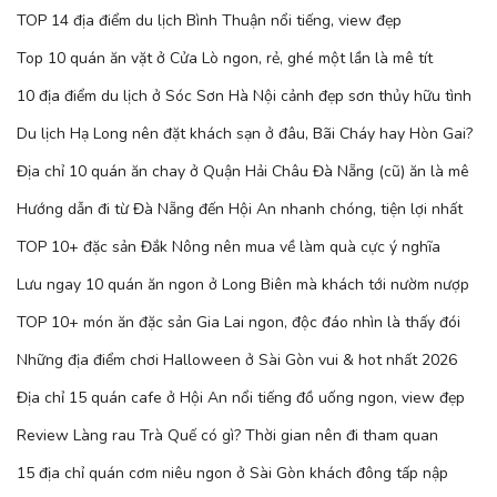
TOP 14 địa điểm du lịch Bình Thuận nổi tiếng, view đẹp
Top 10 quán ăn vặt ở Cửa Lò ngon, rẻ, ghé một lần là mê tít
10 địa điểm du lịch ở Sóc Sơn Hà Nội cảnh đẹp sơn thủy hữu tình
Du lịch Hạ Long nên đặt khách sạn ở đâu, Bãi Cháy hay Hòn Gai?
Địa chỉ 10 quán ăn chay ở Quận Hải Châu Đà Nẵng (cũ) ăn là mê
Hướng dẫn đi từ Đà Nẵng đến Hội An nhanh chóng, tiện lợi nhất
TOP 10+ đặc sản Đắk Nông nên mua về làm quà cực ý nghĩa
Lưu ngay 10 quán ăn ngon ở Long Biên mà khách tới nườm nượp
TOP 10+ món ăn đặc sản Gia Lai ngon, độc đáo nhìn là thấy đói
Những địa điểm chơi Halloween ở Sài Gòn vui & hot nhất 2026
Địa chỉ 15 quán cafe ở Hội An nổi tiếng đồ uống ngon, view đẹp
Review Làng rau Trà Quế có gì? Thời gian nên đi tham quan
15 địa chỉ quán cơm niêu ngon ở Sài Gòn khách đông tấp nập