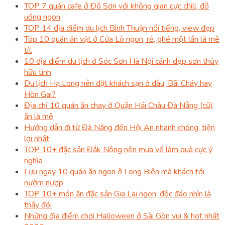
TOP 7 quán cafe ở Đồ Sơn với không gian cực chill, đồ
uống ngon
TOP 14 địa điểm du lịch Bình Thuận nổi tiếng, view đẹp
Top 10 quán ăn vặt ở Cửa Lò ngon, rẻ, ghé một lần là mê
tít
10 địa điểm du lịch ở Sóc Sơn Hà Nội cảnh đẹp sơn thủy
hữu tình
Du lịch Hạ Long nên đặt khách sạn ở đâu, Bãi Cháy hay
Hòn Gai?
Địa chỉ 10 quán ăn chay ở Quận Hải Châu Đà Nẵng (cũ)
ăn là mê
Hướng dẫn đi từ Đà Nẵng đến Hội An nhanh chóng, tiện
lợi nhất
TOP 10+ đặc sản Đắk Nông nên mua về làm quà cực ý
nghĩa
Lưu ngay 10 quán ăn ngon ở Long Biên mà khách tới
nườm nượp
TOP 10+ món ăn đặc sản Gia Lai ngon, độc đáo nhìn là
thấy đói
Những địa điểm chơi Halloween ở Sài Gòn vui & hot nhất