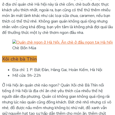
ở địa chỉ quán chè Hà Nội này là chè cốm, chè bưởi được thực
khách yêu thích nhất, ngoài ra, bạn cũng có thể thử thêm nhiều
món ăn mát lành khác như các loại sữa chua, caramen, nếu bạn
thích có thể thử nhé. Không gian quán không quá rộng nhưng
nhân viên cũng khá đông, bạn yên tâm là không phải đợi quá lâu
để thưởng thức một ly chè thơm ngon đâu nha.
Chè Bốn Mùa
Xôi chè bà Thìn
Địa chỉ: 1 P. Bát Đàn, Hàng Gai, Hoàn Kiếm, Hà Nội
Mở cửa: 9h-22h
Ở Hà Nội ăn quán chè nào ngon? Quán Xôi chè Bà Thìn nổi
tiếng ở Hà Nội là địa chỉ ăn chè yêu thích của nhiều thế hệ
người dân địa phương. Quán có không gian không quá rộng rãi
nhưng lúc nào quán cũng đông khách. Bát chè nhỏ nhưng có võ
nhé, đỗ được nấu mềm nhưng không bị nhừ nát, đỗ xanh vẫn
giữ nguyên hạt tạo sự hấp dẫn thêm cho món ăn, thêm chút