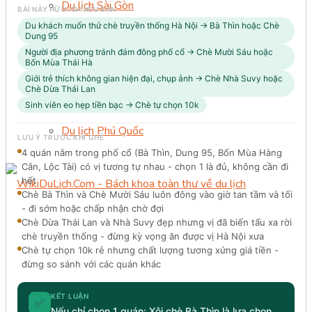
Du lịch Sài Gòn
BÀI NÀY HỮU ÍCH NẾU BẠN
Du khách muốn thử chè truyền thống Hà Nội → Bà Thìn hoặc Chè
Dung 95
Du lịch Phan Thiết
Người địa phương tránh đám đông phố cổ → Chè Mười Sáu hoặc
Bốn Mùa Thái Hà
Giới trẻ thích không gian hiện đại, chụp ảnh → Chè Nhà Suvy hoặc
Du lịch Cần Thơ
Chè Dừa Thái Lan
Sinh viên eo hẹp tiền bạc → Chè tự chọn 10k
Du lịch Phú Quốc
LƯU Ý TRƯỚC KHI GHÉ
4 quán nằm trong phố cổ (Bà Thìn, Dung 95, Bốn Mùa Hàng
Cân, Lộc Tài) có vị tương tự nhau - chọn 1 là đủ, không cần đi
hết
Chè Bà Thìn và Chè Mười Sáu luôn đông vào giờ tan tầm và tối
- đi sớm hoặc chấp nhận chờ đợi
Chè Dừa Thái Lan và Nhà Suvy đẹp nhưng vị đã biến tấu xa rời
chè truyền thống - đừng kỳ vọng ăn được vị Hà Nội xưa
Chè tự chọn 10k rẻ nhưng chất lượng tương xứng giá tiền -
đừng so sánh với các quán khác
KẾT LUẬN
✅
Nếu chỉ chọn 1 quán: Xôi chè Bà Thìn là lựa chọn