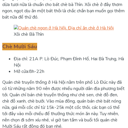
dừa tươi nữa là chuẩn cho bát chè bà Thìn. Xôi chè ở đây thơm
ngon, ngọt dịu ăn một bát thôi là chắc chắn bạn muốn gọi thêm
bát nữa để thử đó.
Xôi chè Bà Thìn
Chè Mười Sáu
Địa chỉ: 21A P. Lò Đúc, Phạm Đình Hổ, Hai Bà Trưng, Hà
Nội
Mở cửa:8h-22h
Quán chè truyền thống ở Hà Nội nằm trên phố Lò Đúc này đã
có từ những năm 90 nên được nhiều người dân địa phương biết
tới. Quán chỉ bán chè truyền thống như chè sen, chè đỗ đen,
chè đỗ xanh, chè bưởi. Vào mùa đông, quán bán chè bát nóng
nữa, giá mỗi cốc chỉ từ 15k-25k một cốc thôi, các bạn có thể
tới đây vào mỗi chiều để thưởng thức món ăn này. Tuy nhiên,
nên chọn đi sớm xíu nhé, vì giờ tan tầm và buổi tối quán chè
Mười Sáu rất đông đó bạn nhé.