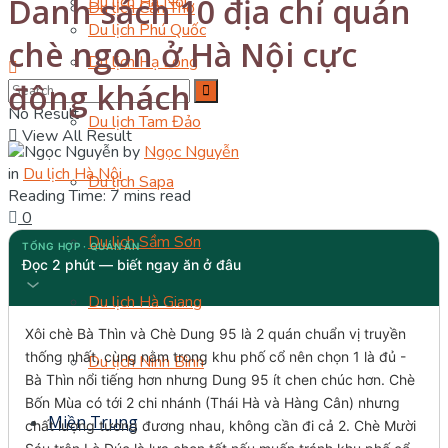
Danh sách 10 địa chỉ quán
Du lịch Hà Nội
Du lịch Cần Thơ
Du lịch Phú Quốc
chè ngon ở Hà Nội cực
Du lịch Hạ Long
đông khách
No Result
Du lịch Tam Đảo
View All Result
by
Ngọc Nguyễn
in
Du lịch Hà Nội
Du lịch Sapa
Reading Time: 7 mins read
0
Du lịch Sầm Sơn
TỔNG HỢP · QUÁN ĂN
Đọc 2 phút — biết ngay ăn ở đâu
Du lịch Hà Giang
Xôi chè Bà Thìn và Chè Dung 95 là 2 quán chuẩn vị truyền
thống nhất, cùng nằm trong khu phố cổ nên chọn 1 là đủ -
Du lịch Ninh Bình
Bà Thìn nổi tiếng hơn nhưng Dung 95 ít chen chúc hơn. Chè
Bốn Mùa có tới 2 chi nhánh (Thái Hà và Hàng Cân) nhưng
Miền Trung
chất lượng tương đương nhau, không cần đi cả 2. Chè Mười