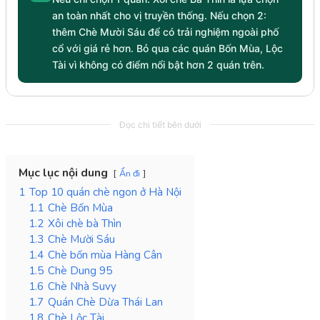
an toàn nhất cho vị truyền thống. Nếu chọn 2:
thêm Chè Mười Sáu để có trải nghiệm ngoài phố
cổ với giá rẻ hơn. Bỏ qua các quán Bốn Mùa, Lộc
Tài vì không có điểm nổi bật hơn 2 quán trên.
Đọc chi tiết bên dưới
Mục lục nội dung
Ẩn đi
1
Top 10 quán chè ngon ở Hà Nội
1.1
Chè Bốn Mùa
1.2
Xôi chè bà Thìn
1.3
Chè Mười Sáu
1.4
Chè bốn mùa Hàng Cân
1.5
Chè Dung 95
1.6
Chè Nhà Suvy
1.7
Quán Chè Dừa Thái Lan
1.8
Chè Lộc Tài