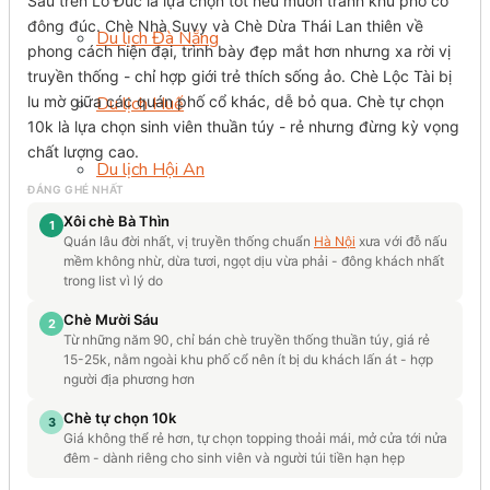
Sáu trên Lò Đúc là lựa chọn tốt nếu muốn tránh khu phố cổ
đông đúc. Chè Nhà Suvy và Chè Dừa Thái Lan thiên về
Du lịch Đà Nẵng
phong cách hiện đại, trình bày đẹp mắt hơn nhưng xa rời vị
truyền thống - chỉ hợp giới trẻ thích sống ảo. Chè Lộc Tài bị
lu mờ giữa các quán phố cổ khác, dễ bỏ qua. Chè tự chọn
Du lịch Huế
10k là lựa chọn sinh viên thuần túy - rẻ nhưng đừng kỳ vọng
chất lượng cao.
Du lịch Hội An
ĐÁNG GHÉ NHẤT
Xôi chè Bà Thìn
1
Du lịch Nha Trang
Quán lâu đời nhất, vị truyền thống chuẩn
Hà Nội
xưa với đỗ nấu
mềm không nhừ, dừa tươi, ngọt dịu vừa phải - đông khách nhất
trong list vì lý do
Du lịch Cửa Lò
Chè Mười Sáu
2
Từ những năm 90, chỉ bán chè truyền thống thuần túy, giá rẻ
15-25k, nằm ngoài khu phố cổ nên ít bị du khách lấn át - hợp
Miền Nam
người địa phương hơn
Chè tự chọn 10k
3
Du lịch Đà Lạt
Giá không thể rẻ hơn, tự chọn topping thoải mái, mở cửa tới nửa
đêm - dành riêng cho sinh viên và người túi tiền hạn hẹp