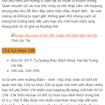
Nội yêu thích bởi hương vị đậm đà và chuẩn vị truyền thống.
Quán chuyên về các loại chè nóng và chè thập cẩm, với topping
phong phú như đỗ đen, đậu xanh, trân châu, thạch đen… ăn vừa
miệng và không bị ngọt gắt. Không gian nhỏ nhưng sạch sẽ,
mang hơi hướng bình dân, phù hợp cho một buổi chiều lang
thang phố cổ rồi ghé lại thưởng chè.
Chè Lộc Tài
Chè tự chọn 10k
Địa chỉ: 34 P. Tạ Quang Bửu, Bách Khoa, Hai Bà Trưng,
Hà Nội
Mở cửa: 10h-00h
Ai là sinh viên trường Bách – Kinh -Xây chắc chắn sẽ biết tới
quán chè này. Chè tự chọn 10k là quán chè sinh viên được nhiều
bạn trẻ yêu thích. Với nhiều loại topping đa dạng, mỗi bát chỉ từ
10k-15k thôi mà bạn có thể tự chọn loại mình thích trong bát
tô ú ụ. Chè ở đây được mix nhiều loài khác nhau hấp dẫn phù