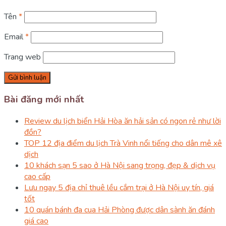
Tên
*
Email
*
Trang web
Bài đăng mới nhất
Review du lịch biển Hải Hòa ăn hải sản có ngon rẻ như lời
đồn?
TOP 12 địa điểm du lịch Trà Vinh nổi tiếng cho dân mê xê
dịch
10 khách sạn 5 sao ở Hà Nội sang trọng, đẹp & dịch vụ
cao cấp
Lưu ngay 5 địa chỉ thuê lều cắm trại ở Hà Nội uy tín, giá
tốt
10 quán bánh đa cua Hải Phòng được dân sành ăn đánh
giá cao