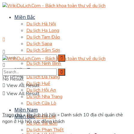
Miền Bắc
Du lịch Hà Nội
Du lịch Hạ Long
Du lịch Tam Đảo
Du lịch Sapa
Du lịch Sầm Sơn
Du lịch Hà Giang
Du lịch Ninh Bình
Miền Trung
No Result
Du lịch Đà Nẵng
No Result
Du lịch Huế
View All Result
Du lịch Hội An
View All Result
Du lịch Nha Trang
Du lịch Cửa Lò
Miền Nam
Trang chủ
»
Du lịch Hà Nội
»
Danh sách 10 địa chỉ quán chè
Miền Bắc
Du lịch Đà Lạt
ngon ở Hà Nội cực đông khách
Du lịch Sài Gòn
Du lịch Phan Thiết