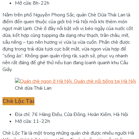
Mở cửa: 8h-22h
Nằm trên phố Nguyễn Phong Sắc, quán Chè Dừa Thái Lan là
điểm đến quen thuộc của giới trẻ Hà Nội mỗi khi thèm món
ngọt mát lạnh. Chè ở đây nổi bật với vị béo ngậy của nước cốt
dừa, kết hợp cùng topping đa dạng như thạch, trân châu, mít,
sầu riêng – tạo nên hương vị vừa lạ vừa cuốn. Phần chè được
đựng trong trái dừa tươi cực bắt mắt, vừa ngon vừa hợp để
“sống ảo”. Không gian quán rộng rãi, sạch sẽ, phục vụ nhanh
nên rất đáng để ghé thử nếu bạn đang loanh quanh khu Cầu
Giấy.
Chè dừa Thái Lan
Chè Lộc Tài
Địa chỉ: 76 Hàng Điếu, Cửa Đông, Hoàn Kiếm, Hà Nội
Mở cửa: 11-22h
Chè Lộc Tài là một trong những quán chè được nhiều người Hà