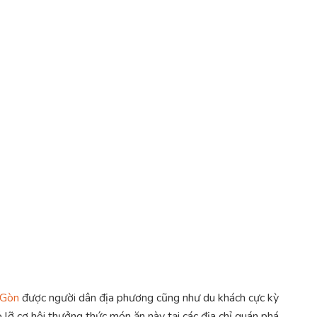
 Gòn
được người dân địa phương cũng như du khách cực kỳ
ỏ lỡ cơ hội thưởng thức món ăn này tại các địa chỉ quán phá