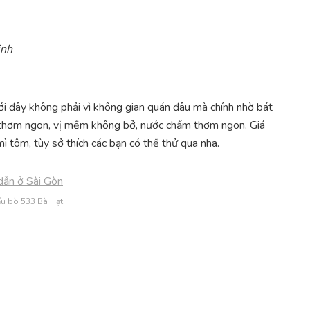
inh
ới đây không phải vì không gian quán đâu mà chính nhờ bát
 thơm ngon, vị mềm không bở, nước chấm thơm ngon. Giá
ì tôm, tùy sở thích các bạn có thể thử qua nha.
ấu bò 533 Bà Hạt