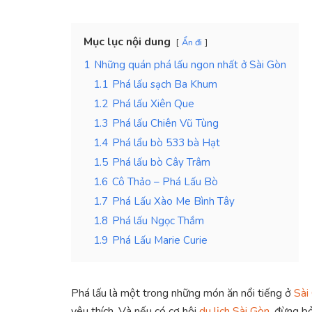
Mục lục nội dung
Ẩn đi
1
Những quán phá lấu ngon nhất ở Sài Gòn
1.1
Phá lấu sạch Ba Khum
1.2
Phá lấu Xiên Que
1.3
Phá lấu Chiên Vũ Tùng
1.4
Phá lẩu bò 533 bà Hạt
1.5
Phá lấu bò Cây Trâm
1.6
Cô Thảo – Phá Lấu Bò
1.7
Phá Lấu Xào Me Bình Tây
1.8
Phá lấu Ngọc Thắm
1.9
Phá Lấu Marie Curie
Phá lấu là một trong những món ăn nổi tiếng ở
Sài
yêu thích. Và nếu có cơ hội
du lịch Sài Gòn
, đừng b