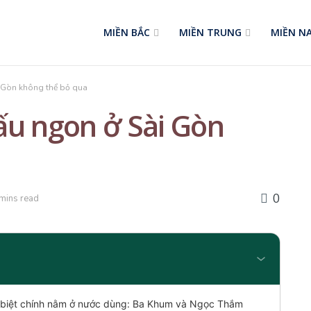
MIỀN BẮC
MIỀN TRUNG
MIỀN N
 Gòn không thể bỏ qua
ấu ngon ở Sài Gòn
0
 mins read
ác biệt chính nằm ở nước dùng: Ba Khum và Ngọc Thắm