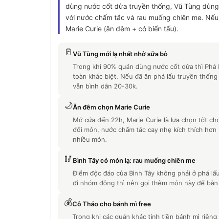
dùng nước cốt dừa truyền thống, Vũ Tùng dùng s
với nước chấm tắc và rau muống chiên me. Nếu c
Marie Curie (ăn đêm + có biến tấu).
🥛
Vũ Tùng mới lạ nhất nhờ sữa bò
Trong khi 90% quán dùng nước cốt dừa thì Phá 
toàn khác biệt. Nếu đã ăn phá lấu truyền thống n
vẫn bình dân 20-30k.
🌙
Ăn đêm chọn Marie Curie
Mở cửa đến 22h, Marie Curie là lựa chọn tốt ch
đổi món, nước chấm tắc cay nhẹ kích thích hơn
nhiều món.
🥢
Bình Tây có món lạ: rau muống chiên me
Điểm độc đáo của Bình Tây không phải ở phá l
đi nhóm đông thì nên gọi thêm món này để bàn 
💰
Cô Thảo cho bánh mì free
Trong khi các quán khác tính tiền bánh mì riên