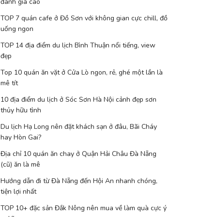
đánh giá cao
TOP 7 quán cafe ở Đồ Sơn với không gian cực chill, đồ
uống ngon
TOP 14 địa điểm du lịch Bình Thuận nổi tiếng, view
đẹp
Top 10 quán ăn vặt ở Cửa Lò ngon, rẻ, ghé một lần là
mê tít
10 địa điểm du lịch ở Sóc Sơn Hà Nội cảnh đẹp sơn
thủy hữu tình
Du lịch Hạ Long nên đặt khách sạn ở đâu, Bãi Cháy
hay Hòn Gai?
Địa chỉ 10 quán ăn chay ở Quận Hải Châu Đà Nẵng
(cũ) ăn là mê
Hướng dẫn đi từ Đà Nẵng đến Hội An nhanh chóng,
tiện lợi nhất
TOP 10+ đặc sản Đắk Nông nên mua về làm quà cực ý