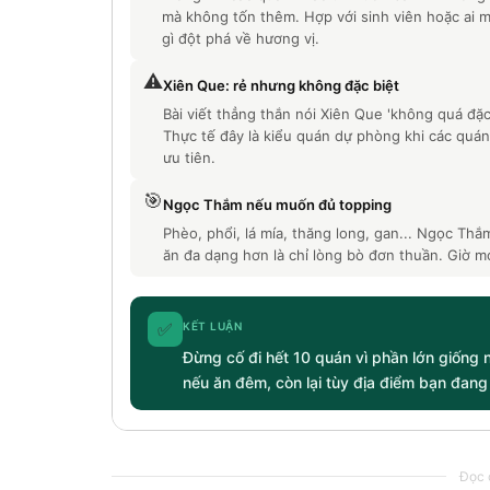
mà không tốn thêm. Hợp với sinh viên hoặc ai 
gì đột phá về hương vị.
⚠️
Xiên Que: rẻ nhưng không đặc biệt
Bài viết thẳng thắn nói Xiên Que 'không quá đặc 
Thực tế đây là kiểu quán dự phòng khi các quá
ưu tiên.
🎯
Ngọc Thắm nếu muốn đủ topping
Phèo, phổi, lá mía, thăng long, gan... Ngọc Th
ăn đa dạng hơn là chỉ lòng bò đơn thuần. Giờ m
✅
KẾT LUẬN
Đừng cố đi hết 10 quán vì phần lớn giống 
nếu ăn đêm, còn lại tùy địa điểm bạn đang
Đọc c