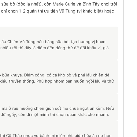
ữa bò (độc lạ nhất), còn Marie Curie và Bình Tây chơi trội
hỉ chọn 1-2 quán thì ưu tiên Vũ Tùng (vị khác biệt) hoặc
Lấu Chiên Vũ Tùng nấu bằng sữa bò, tạo hương vị hoàn
hiều rồi thì đây là điểm đến đáng thử để đổi khẩu vị, giá
o bữa khuya. Điểm cộng: có cả khô bò và phá lấu chiên để
 kiểu truyền thống. Phù hợp nhóm bạn muốn ngồi lâu và thử
ấu mà ở rau muống chiên giòn sốt me chua ngọt ăn kèm. Nếu
đỡ ngấy, còn đi một mình thì chọn quán khác cho nhanh.
g thì Cô Thảo phục vụ bánh mì miễn phí, giúp bữa ăn no hơn