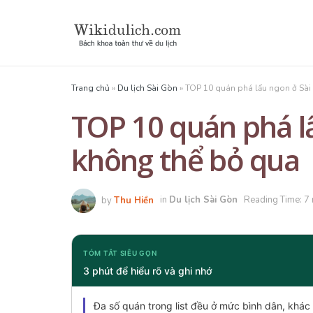
Trang chủ
»
Du lịch Sài Gòn
»
TOP 10 quán phá lấu ngon ở Sài
TOP 10 quán phá l
không thể bỏ qua
by
Thu Hiền
in
Du lịch Sài Gòn
Reading Time: 7
TÓM TẮT SIÊU GỌN
3 phút để hiểu rõ và ghi nhớ
Đa số quán trong list đều ở mức bình dân, kh