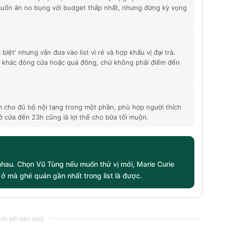
muốn ăn no bụng với budget thấp nhất, nhưng đừng kỳ vọng
biệt' nhưng vẫn đưa vào list vì rẻ và hợp khẩu vị đại trà.
n khác đóng cửa hoặc quá đông, chứ không phải điểm đến
ắm cho đủ bộ nội tạng trong một phần, phù hợp người thích
ở cửa đến 23h cũng là lợi thế cho bữa tối muộn.
nhau. Chọn Vũ Tùng nếu muốn thử vị mới, Marie Curie
 ở mà ghé quán gần nhất trong list là được.
hi tiết bên dưới