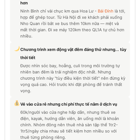
hơn
Ninh Bình chỉ vài chục km qua Hoa Lư -
Bái Đính
là tới,
hợp để ghép tour. Từ Hà Nội đi xe khách phải xuống
Nho Quan rồi bắt xe bus thêm 10km nữa — mệt và
mất thời gian. Đi xe máy 120km theo QL1A tự chủ hơn
nhiều.
Chương trình xem động vật đêm đáng thử nhưng... tùy
thời tiết
Được nhìn sóc bay, hoẵng, culi trong môi trường tự
nhiên ban đêm là trải nghiệm độc nhất. Nhưng
chương trình này "tùy điều kiện thời tiết" nên đừng kỳ
vọng quá cao. Hỏi trước khi đặt phòng để tránh thất
vọng.
Vé vào cửa rẻ nhưng chi phí thực tế nằm ở dịch vụ
60k/người vào cửa nghe hấp dẫn, nhưng thuê xe
điện, kayak, hướng dẫn viên, ăn uống mới là khoản
chính. Nhóm đông nên thuê nhà sàn tập thể 1tr2-
1tr5/ngày chia nhau sẽ tiết kiệm hơn nhiều so với
thuê từng phòng riêng.