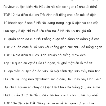
Review du lịch biển Hải Hòa ăn hải sản có ngon rẻ như lời đồn?
TOP 12 địa điểm du lịch Trà Vinh nổi tiếng cho dân mê xê dịch
10 khách sạn 5 sao ở Hà Nội sang trọng, đẹp & dịch vụ cao cấp
Lưu ngay 5 địa chỉ thuê lều cắm trại ở Hà Nội uy tín, giá tốt
10 quán bánh đa cua Hải Phòng được dân sành ăn đánh giá cao
TOP 7 quán cafe ở Đồ Sơn với không gian cực chill, đồ uống ngon
TOP 14 địa điểm du lịch Bình Thuận nổi tiếng, view đẹp
Top 10 quán ăn vặt ở Cửa Lò ngon, rẻ, ghé một lần là mê tít
10 địa điểm du lịch ở Sóc Sơn Hà Nội cảnh đẹp sơn thủy hữu tình
Du lịch Hạ Long nên đặt khách sạn ở đâu, Bãi Cháy hay Hòn Gai?
Địa chỉ 10 quán ăn chay ở Quận Hải Châu Đà Nẵng (cũ) ăn là mê
Hướng dẫn đi từ Đà Nẵng đến Hội An nhanh chóng, tiện lợi nhất
TOP 10+ đặc sản Đắk Nông nên mua về làm quà cực ý nghĩa