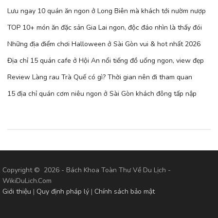
Lưu ngay 10 quán ăn ngon ở Long Biên mà khách tới nườm nượp
TOP 10+ món ăn đặc sản Gia Lai ngon, độc đáo nhìn là thấy đói
Những địa điểm chơi Halloween ở Sài Gòn vui & hot nhất 2026
Địa chỉ 15 quán cafe ở Hội An nổi tiếng đồ uống ngon, view đẹp
Review Làng rau Trà Quế có gì? Thời gian nên đi tham quan
15 địa chỉ quán cơm niêu ngon ở Sài Gòn khách đông tấp nập
Copyright © 2026 - Bách Khoa Toàn Thư Về Du Lịch -
WikiDuLich.Com
Giới thiệu
|
Quy định pháp lý
|
Chính sách bảo mật