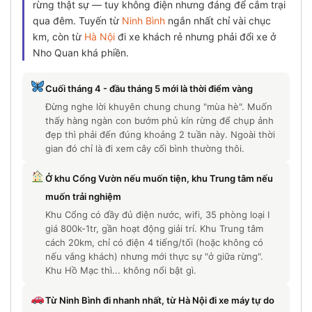
rừng thật sự — tuy không điện nhưng đáng để cắm trại
qua đêm. Tuyến từ
Ninh Bình
ngắn nhất chỉ vài chục
km, còn từ
Hà Nội
đi xe khách rẻ nhưng phải đổi xe ở
Nho Quan khá phiền.
Cuối tháng 4 - đầu tháng 5 mới là thời điểm vàng
Đừng nghe lời khuyên chung chung "mùa hè". Muốn
thấy hàng ngàn con bướm phủ kín rừng để chụp ảnh
đẹp thì phải đến đúng khoảng 2 tuần này. Ngoài thời
gian đó chỉ là đi xem cây cối bình thường thôi.
Ở khu Cổng Vườn nếu muốn tiện, khu Trung tâm nếu
muốn trải nghiệm
Khu Cổng có đầy đủ điện nước, wifi, 35 phòng loại I
giá 800k-1tr, gần hoạt động giải trí. Khu Trung tâm
cách 20km, chỉ có điện 4 tiếng/tối (hoặc không có
nếu vắng khách) nhưng mới thực sự "ở giữa rừng".
Khu Hồ Mạc thì... không nổi bật gì.
Từ Ninh Bình đi nhanh nhất, từ Hà Nội đi xe máy tự do