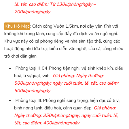
lễ, tết, cao điểm: Từ 130k/phòng/ngày –
200k/phòng/ngày
Khu Hồ Mạc
: Cách cổng Vườn 1,5km, nơi đây yên tĩnh với
không khí trong lành, cung cấp đầy đủ dịch vụ ăn ngủ nghỉ.
Khu vực này có cả phòng riêng và nhà sàn tập thể, cùng các
hoạt động như lửa trại, biểu diễn văn nghệ, câu cá, cùng nhiều
trò chơi dân gian.
Phòng loại II: 04 Phòng tiện nghi, vệ sinh khép kín, điều
hoà, ti vi/quạt, wifi.
Giá phòng: Ngày thường:
500k/phòng/ngày; ngày cuối tuần, lễ, tết, cao điểm:
600k/phòng/ngày
Phòng loại III: Phòng nghỉ sang trọng, hiện đại, có ti vi,
bình nóng lạnh, điều hoà, cảnh quan đẹp.
Giá phòng:
Ngày thường: 350k/phòng/ngày; ngày cuối tuần. lễ,
tết, cao điểm: 400k/phòng/ngày