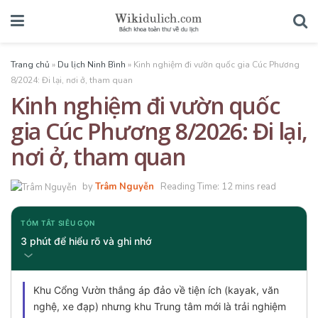
Trang chủ
»
Du lịch Ninh Bình
»
Kinh nghiệm đi vườn quốc gia Cúc Phương
8/2024: Đi lại, nơi ở, tham quan
Kinh nghiệm đi vườn quốc
gia Cúc Phương 8/2026: Đi lại,
nơi ở, tham quan
by
Trâm Nguyễn
Reading Time: 12 mins read
TÓM TẮT SIÊU GỌN
3 phút để hiểu rõ và ghi nhớ
Khu Cổng Vườn thắng áp đảo về tiện ích (kayak, văn
nghệ, xe đạp) nhưng khu Trung tâm mới là trải nghiệm