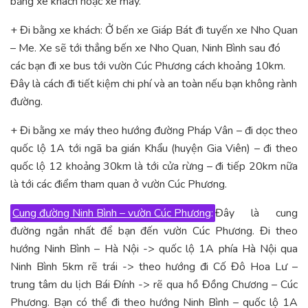
bằng xe khách hoặc xe máy.
+ Đi bằng xe khách: Ở bến xe Giáp Bát đi tuyến xe Nho Quan
– Me. Xe sẽ tới thẳng bến xe Nho Quan, Ninh Bình sau đó
các bạn đi xe bus tới vườn Cúc Phương cách khoảng 10km.
Đây là cách đi tiết kiệm chi phí và an toàn nếu bạn không rành
đường.
+ Đi bằng xe máy theo hướng đường Pháp Vân – đi dọc theo
quốc lộ 1A tới ngã ba gián Khẩu (huyện Gia Viên) – đi theo
quốc lộ 12 khoảng 30km là tới cửa rừng – đi tiếp 20km nữa
là tới các điểm tham quan ở vườn Cúc Phương.
Cung đường Ninh Bình – vườn Cúc Phương
:
Đây là cung
đường ngắn nhất để bạn đến vườn Cúc Phương. Đi theo
hướng Ninh Bình – Hà Nội -> quốc lộ 1A phía Hà Nội qua
Ninh Bình 5km rẽ trái -> theo hướng đi Cố Đô Hoa Lư –
trung tâm du lịch Bái Đính -> rẽ qua hồ Đồng Chương – Cúc
Phương. Bạn có thể đi theo hướng Ninh Bình – quốc lộ 1A